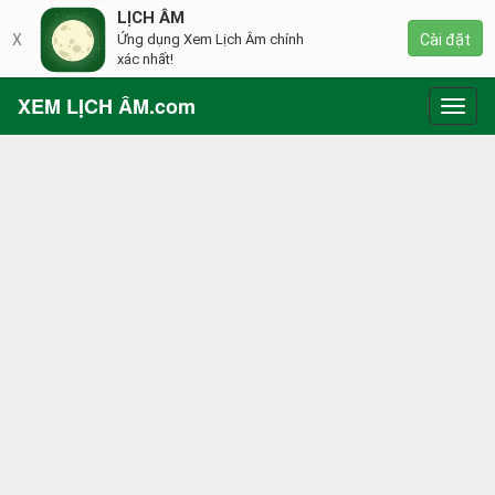
LỊCH ÂM
X
Ứng dụng Xem Lịch Âm chính
Cài đặt
xác nhất!
XEM LỊCH ÂM.com
Toggl
navig