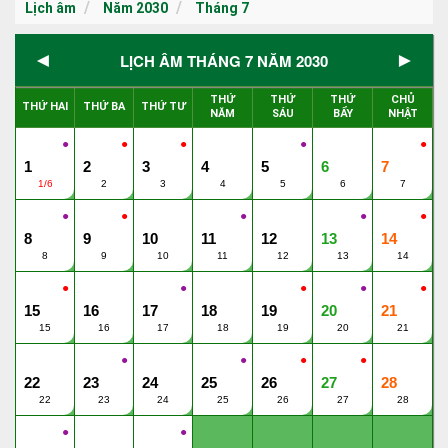
Lịch âm
Năm 2030
Tháng 7
◄
►
LỊCH ÂM THÁNG 7 NĂM 2030
THỨ
THỨ
THỨ
CHỦ
THỨ HAI
THỨ BA
THỨ TƯ
NĂM
SÁU
BẨY
NHẬT
●
●
●
●
●
1
2
3
4
5
6
7
1/6
2
3
4
5
6
7
●
●
●
●
●
8
9
10
11
12
13
14
8
9
10
11
12
13
14
●
●
●
●
●
15
16
17
18
19
20
21
15
16
17
18
19
20
21
●
●
●
●
22
23
24
25
26
27
28
22
23
24
25
26
27
28
●
●