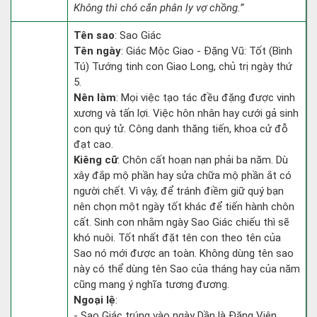
Không thì chó cắn phân ly vợ chồng.”
Tên sao
: Sao Giác
Tên ngày
: Giác Mộc Giao - Đặng Vũ: Tốt (Bình
Tú) Tướng tinh con Giao Long, chủ trị ngày thứ
5.
Nên làm
: Mọi việc tạo tác đều đặng được vinh
xương và tấn lợi. Việc hôn nhân hay cưới gả sinh
con quý tử. Công danh thăng tiến, khoa cử đỗ
đạt cao.
Kiêng cữ
: Chôn cất hoạn nạn phải ba năm. Dù
xây đắp mộ phần hay sửa chữa mộ phần ắt có
người chết. Vì vậy, để tránh điềm giữ quý bạn
nên chọn một ngày tốt khác để tiến hành chôn
cất. Sinh con nhằm ngày Sao Giác chiếu thì sẽ
khó nuôi. Tốt nhất đặt tên con theo tên của
Sao nó mới được an toàn. Không dùng tên sao
này có thể dùng tên Sao của tháng hay của năm
cũng mang ý nghĩa tương đương.
Ngoại lệ
:
- Sao Giác trúng vào ngày Dần là Đăng Viên