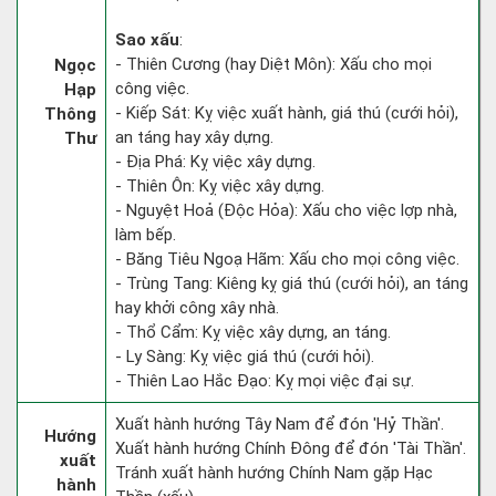
Sao xấu
:
- Thiên Cương (hay Diệt Môn): Xấu cho mọi
Ngọc
công việc.
Hạp
- Kiếp Sát: Kỵ việc xuất hành, giá thú (cưới hỏi),
Thông
an táng hay xây dựng.
Thư
- Địa Phá: Kỵ việc xây dựng.
- Thiên Ôn: Kỵ việc xây dựng.
- Nguyệt Hoả (Độc Hỏa): Xấu cho việc lợp nhà,
làm bếp.
- Băng Tiêu Ngoạ Hãm: Xấu cho mọi công việc.
- Trùng Tang: Kiêng kỵ giá thú (cưới hỏi), an táng
hay khởi công xây nhà.
- Thổ Cẩm: Kỵ việc xây dựng, an táng.
- Ly Sàng: Kỵ việc giá thú (cưới hỏi).
- Thiên Lao Hắc Đạo: Kỵ mọi việc đại sự.
Xuất hành hướng Tây Nam để đón 'Hỷ Thần'.
Hướng
Xuất hành hướng Chính Đông để đón 'Tài Thần'.
xuất
Tránh xuất hành hướng Chính Nam gặp Hạc
hành