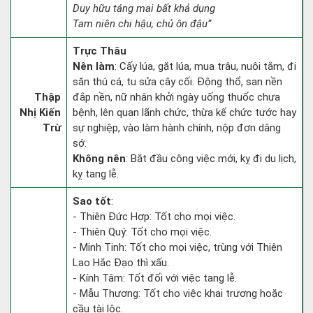
Duy hữu táng mai bất khả dụng
Tam niên chi hậu, chủ ôn đậu”
Trực Thâu
Nên làm
: Cấy lúa, gặt lúa, mua trâu, nuôi tằm, đi
săn thú cá, tu sửa cây cối. Động thổ, san nền
Thập
đắp nền, nữ nhân khởi ngày uống thuốc chưa
Nhị Kiến
bệnh, lên quan lãnh chức, thừa kế chức tước hay
Trừ
sự nghiệp, vào làm hành chính, nộp đơn dâng
sớ.
Không nên
: Bắt đầu công việc mới, kỵ đi du lịch,
kỵ tang lễ.
Sao tốt
:
- Thiên Đức Hợp: Tốt cho mọi việc.
- Thiên Quý: Tốt cho mọi việc.
- Minh Tinh: Tốt cho mọi việc, trùng với Thiên
Lao Hắc Đạo thì xấu.
- Kính Tâm: Tốt đối với việc tang lễ.
- Mẫu Thương: Tốt cho việc khai trương hoặc
cầu tài lộc.