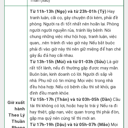
Thần (xấu)
Từ 11h-13h (Ngọ) và từ 23h-01h (Tý)
Hay
tranh luận, cãi cọ, gây chuyện đói kém, phải đề
phòng. Người ra đi tốt nhất nên hoãn lại. Phòng
người người nguyền rủa, tránh lây bệnh. Nói
chung những việc như hội họp, tranh luận, việc
quan,…nên tránh đi vào giờ này. Nếu bắt buộc
phải đi vào giờ này thì nên giữ miệng để hạn ché
gây ẩu đả hay cãi nhau.
Từ 13h-15h (Mùi) và từ 01-03h (Sửu)
Là giờ
rất tốt lành, nếu đi thường gặp được may mắn.
Buôn bán, kinh doanh có lời. Người đi sắp về
nhà. Phụ nữ có tin mừng. Mọi việc trong nhà
đều hòa hợp. Nếu có bệnh cầu thì sẽ khỏi, gia
đình đều mạnh khỏe.
Từ 15h-17h (Thân) và từ 03h-05h (Dần)
Cầu
Giờ xuất
tài thì không có lợi, hoặc hay bị trái ý. Nếu ra đi
hành
hay thiệt, gặp nạn, việc quan trọng thì phải đòn,
Theo Lý
gặp ma quỷ nên cúng tế thì mới an.
Thuần
Từ 17h-19h (Dậu) và từ 05h-07h (Mão)
Mọi
Phong