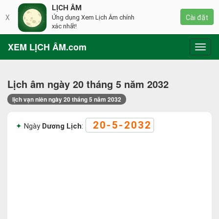
LỊCH ÂM
X
Ứng dụng Xem Lịch Âm chính
Cài đặt
xác nhất!
XEM LỊCH ÂM.com
Toggl
navig
Lịch âm ngày 20 tháng 5 năm 2032
lịch vạn niên ngày 20 tháng 5 năm 2032
20-5-2032
Ngày
Dương Lịch
: