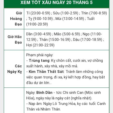
XEM TỐT XẤU NGÀY 20 THÁNG 5
Giờ
Tí (23:00-0:59) ; Sửu (1:00-2:59) ; Thìn (7:00-8:59)
Hoàng
; Tỵ (9:00-10:59) ; Mùi (13:00-14:59) ; Tuất
Đạo
(19:00-20:59)
Dần (3:00-4:59) ; Mão (5:00-6:59) ; Ngọ (11:00-
Giờ Hắc
12:59) ; Thân (15:00-16:59) ; Dậu (17:00-18:59) ;
Đạo
Hợi (21:00-22:59)
Phạm phải ngày:
-
Trùng tang
: Kỵ chôn cất, cưới xin, vợ chồng
Các
xuất hành, xây nhà, xây mồ mả.
Ngày Kỵ
-
Kim Thần Thất Sát
: Tránh làm những công
việc quan trọng, đi xa, ký kết hợp đồng, hay bắt
đầu dự án lớn...
Ngày:
Bính Dần
- tức Chi sinh Can (Mộc sinh
Hỏa), ngày này là ngày cát (nghĩa nhật).
- Nạp âm: Ngày Lô Trung Hỏa, kỵ các tuổi: Canh
Thân và Nhâm Thân.