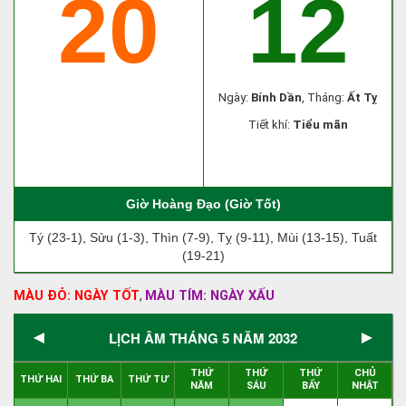
20
12
Ngày:
Bính Dần
, Tháng:
Ất Tỵ
Tiết khí:
Tiểu mãn
Giờ Hoàng Đạo (Giờ Tốt)
Tý (23-1), Sửu (1-3), Thìn (7-9), Tỵ (9-11), Mùi (13-15), Tuất
(19-21)
MÀU ĐỎ: NGÀY TỐT
MÀU TÍM: NGÀY XẤU
,
◄
►
LỊCH ÂM THÁNG 5 NĂM 2032
THỨ
THỨ
THỨ
CHỦ
THỨ HAI
THỨ BA
THỨ TƯ
NĂM
SÁU
BẨY
NHẬT