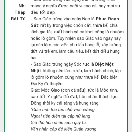
Nhị
mang ý nghĩa được ngôi vị cao cả, hay mọi sự
Thập
đều tốt đẹp.
Bát Tú
- Sao Giác trúng vào ngày Ngọ là
Phục Đoạn
Sát
: rất kỵ trong việc chôn cất, thừa kế, chia
lãnh gia tài, xuất hành và cả khởi công lò nhuộm
hoặc lò gốm. Tuy nhiên sao Giác vào ngày này
lại nên làm các việc như lấp hang lỗ, xây tường,
dứt vú trẻ em, làm cầu tiêu, kết dứt điều hung
hại.
- Sao Giác trúng ngày Sóc tức là
Diệt Một
Nhật
: không nên làm rượu, làm hành chính, lập
lò gốm lò nhuộm cũng như thừa kế. Đặc biệt
Đại Kỵ đi thuyền.
Giác: Mộc Giao (con cá sấu): tức là Mộc tinh,
sao tốt. Ý nghĩa đỗ đạt, hôn nhân thành tựu.
Đồng thời kỵ cải táng và hung táng.
“Giác tinh tọa tác chủ vinh xương
Ngoại tiến điền tài cập nữ lang
Giá thú hôn nhân sinh quý tử
Văn nhân cập đệ kiến Quân vương