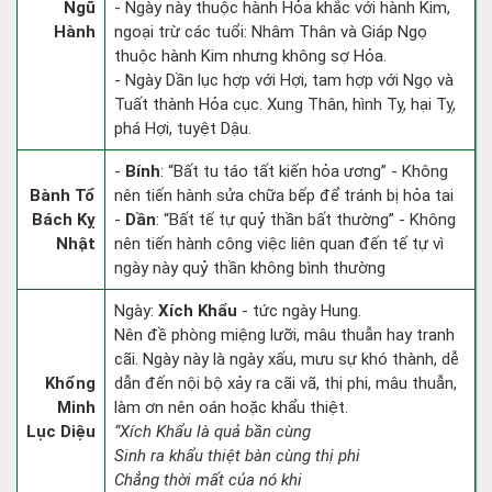
Ngũ
- Ngày này thuộc hành Hỏa khắc với hành Kim,
Hành
ngoại trừ các tuổi: Nhâm Thân và Giáp Ngọ
thuộc hành Kim nhưng không sợ Hỏa.
- Ngày Dần lục hợp với Hợi, tam hợp với Ngọ và
Tuất thành Hỏa cục. Xung Thân, hình Tỵ, hại Tỵ,
phá Hợi, tuyệt Dậu.
-
Bính
: “Bất tu táo tất kiến hỏa ương” - Không
Bành Tổ
nên tiến hành sửa chữa bếp để tránh bị hỏa tai
Bách Kỵ
-
Dần
: “Bất tế tự quỷ thần bất thường” - Không
Nhật
nên tiến hành công việc liên quan đến tế tự vì
ngày này quỷ thần không bình thường
Ngày:
Xích Khẩu
- tức ngày Hung.
Nên đề phòng miệng lưỡi, mâu thuẫn hay tranh
cãi. Ngày này là ngày xấu, mưu sự khó thành, dễ
Khổng
dẫn đến nội bộ xảy ra cãi vã, thị phi, mâu thuẫn,
Minh
làm ơn nên oán hoặc khẩu thiệt.
Lục Diệu
“Xích Khẩu là quả bần cùng
Sinh ra khẩu thiệt bàn cùng thị phi
Chẳng thời mất của nó khi