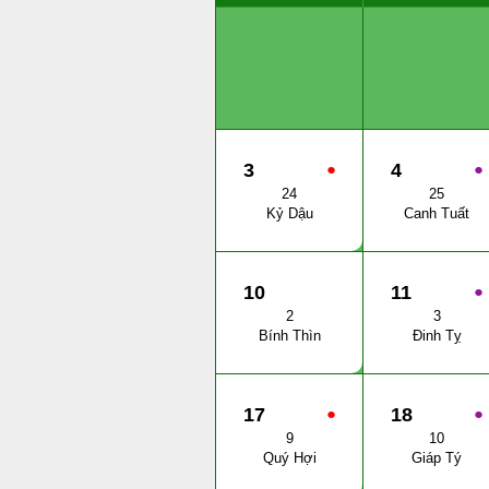
3
●
4
●
24
25
Kỷ Dậu
Canh Tuất
10
11
●
2
3
Bính Thìn
Đinh Tỵ
17
●
18
●
9
10
Quý Hợi
Giáp Tý