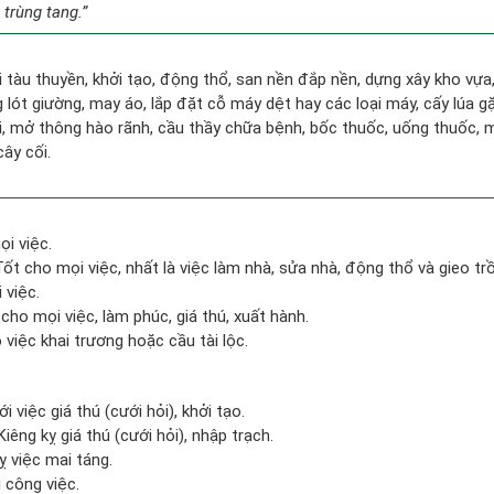
 trùng tang.”
đi tàu thuyền, khởi tạo, động thổ, san nền đắp nền, dựng xây kho vự
lót giường, may áo, lắp đặt cỗ máy dệt hay các loại máy, cấy lúa gặ
i, mở thông hào rãnh, cầu thầy chữa bệnh, bốc thuốc, uống thuốc, m
cây cối.
ọi việc.
 Tốt cho mọi việc, nhất là việc làm nhà, sửa nhà, động thổ và gieo tr
 việc.
cho mọi việc, làm phúc, giá thú, xuất hành.
việc khai trương hoặc cầu tài lộc.
i việc giá thú (cưới hỏi), khởi tạo.
Kiêng kỵ giá thú (cưới hỏi), nhập trạch.
 việc mai táng.
 công việc.