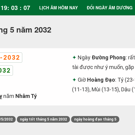
19: 03 : 08
LỊCH ÂM HÔM NAY
ĐỔI NGÀY ÂM DƯƠNG
ng 5 năm 2032
-2032
Ngày
Đường Phong
: rấ
tài được như ý muốn, gặp
032
Giờ
Hoàng Đạo
: Tý (23
(11-13), Mùi (13-15), Dậu 
ỵ
năm
Nhâm Tý
/5/2032
ngày tốt tháng 5 năm 2032
ngày hoàng đạo tháng 5