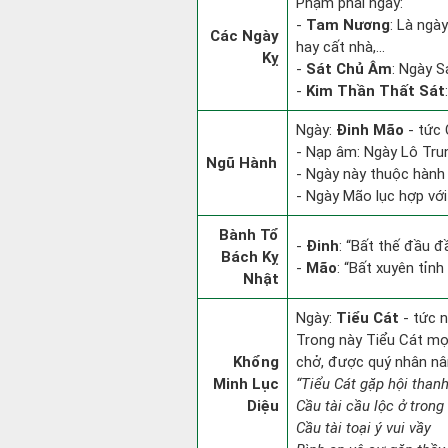
Phạm phải ngày:
-
Tam Nương
: Là ngà
Các Ngày
hay cất nhà,...
Kỵ
-
Sát Chủ Âm
: Ngày S
-
Kim Thần Thất Sát
Ngày:
Đinh Mão
- tức 
- Nạp âm: Ngày Lô Trun
Ngũ Hành
- Ngày này thuộc hành 
- Ngày Mão lục hợp với
Bành Tổ
-
Đinh
: “Bất thế đầu đ
Bách Kỵ
-
Mão
: “Bất xuyên tỉn
Nhật
Ngày:
Tiểu Cát
- tức n
Trong này Tiểu Cát mọi 
Khổng
chở, được quý nhân nâ
Minh Lục
“Tiểu Cát gặp hội thanh
Diệu
Cầu tài cầu lộc ở trong
Cầu tài toại ý vui vầy