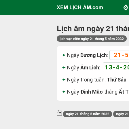
⌚ 
XEM LỊCH ÂM.com
Lịch âm ngày 21 thá
lịch vạn niên ngày 21 tháng 5 năm 2032
21-5
Ngày
Dương Lịch
:
13-4-2
Ngày
Âm Lịch
:
Ngày trong tuần:
Thứ Sáu
Ngày
Đinh Mão
tháng
Ất T
ngày 21 tháng 5 năm 2032
ngày 21