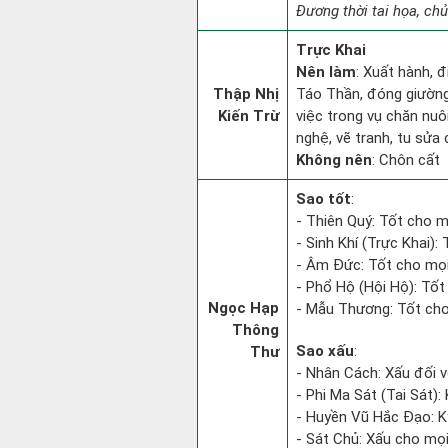
Đương thời tai họa, chủ
Trực Khai
Nên làm
: Xuất hành, 
Thập Nhị
Táo Thần, đóng giường 
Kiến Trừ
việc trong vụ chăn nuô
nghệ, vẽ tranh, tu sửa 
Không nên
: Chôn cất
Sao tốt
:
- Thiên Quý: Tốt cho m
- Sinh Khí (Trực Khai):
- Âm Đức: Tốt cho mọi
- Phổ Hộ (Hội Hộ): Tốt 
Ngọc Hạp
- Mẫu Thương: Tốt cho 
Thông
Sao xấu
:
Thư
- Nhân Cách: Xấu đối vớ
- Phi Ma Sát (Tai Sát): 
- Huyền Vũ Hắc Đạo: Kỵ
- Sát Chủ: Xấu cho mọi