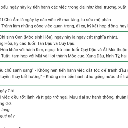
y xấu, ngày này kỵ tiến hành các việc trọng đại như khai trương, xuất
át Chủ Âm là ngày kỵ các việc về mai táng, tu sửa mộ phần.
: Tránh làm những công việc quan trọng, đi xa, ký kết hợp đồng, hay b
Chi sinh Can (Mộc sinh Hỏa), ngày này là ngày cát (nghĩa nhật).
g Hỏa, kỵ các tuổi: Tân Dậu và Quý Dậu.
Hỏa khắc với hành Kim, ngoại trừ các tuổi: Quý Dậu và Ất Mùi thu
 Tuất, tam hợp với Mùi và Hợi thành Mộc cục. Xung Dậu, hình Tý, hại
ầu chủ sanh sang” - Không nên tiến hành việc cắt tóc để tránh đầu 
h tuyền thủy bất hương” - Không nên tiến hành đào giếng nước để tr
gày Cát.
việc đều tốt lành và ít gặp trở ngại. Mưu đại sự hanh thông, thuận 
ng đỡ.
 long
 quẻ này