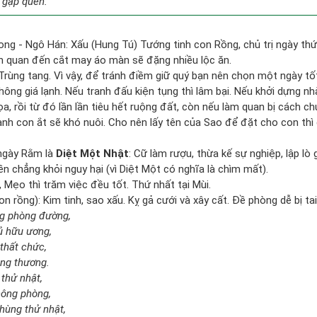
 gặp quen.”
ong - Ngô Hán: Xấu (Hung Tú) Tướng tinh con Rồng, chủ trị ngày thứ
iên quan đến cắt may áo màn sẽ đặng nhiều lộc ăn.
 Trùng tang. Vì vậy, để tránh điềm giữ quý bạn nên chọn một ngày t
hông giá lạnh. Nếu tranh đấu kiện tụng thì lâm bại. Nếu khởi dựng 
ọa, rồi từ đó lần lần tiêu hết ruộng đất, còn nếu làm quan bị cách 
nh con ắt sẽ khó nuôi. Cho nên lấy tên của Sao để đặt cho con thì
ngày Rằm là
Diệt Một Nhật
: Cữ làm rượu, thừa kế sự nghiệp, lập l
ền chẳng khỏi nguy hại (vì Diệt Một có nghĩa là chìm mất).
, Mẹo thì trăm việc đều tốt. Thứ nhất tại Mùi.
 rồng): Kim tinh, sao xấu. Kỵ gả cưới và xây cất. Đề phòng dễ bị tai
ng phòng đường,
ủ hữu ương,
thất chức,
ang thương.
 thử nhật,
hông phòng,
hùng thử nhật,