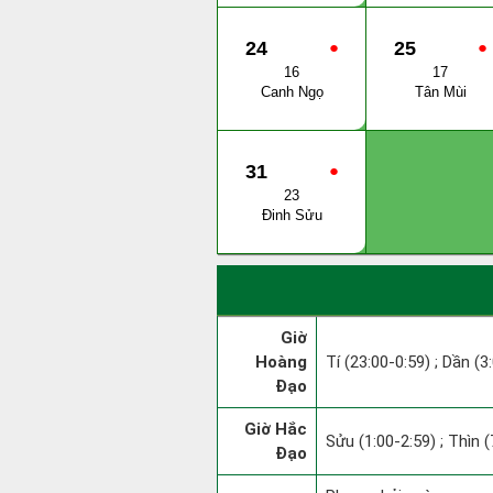
24
●
25
●
16
17
Canh Ngọ
Tân Mùi
31
●
23
Đinh Sửu
Giờ
Hoàng
Tí (23:00-0:59) ; Dần (3
Đạo
Giờ Hắc
Sửu (1:00-2:59) ; Thìn (
Đạo