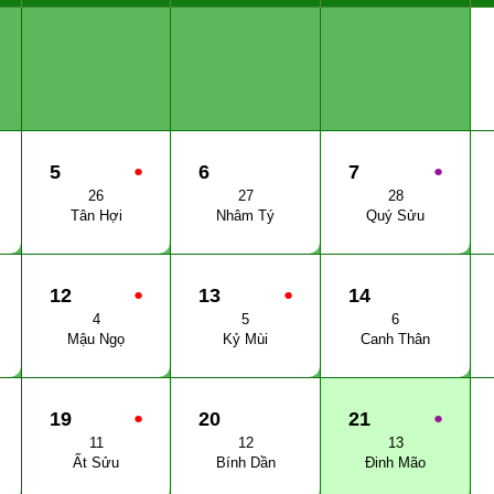
5
●
6
7
●
26
27
28
Tân Hợi
Nhâm Tý
Quý Sửu
12
●
13
●
14
4
5
6
Mậu Ngọ
Kỷ Mùi
Canh Thân
19
●
20
21
●
11
12
13
Ất Sửu
Bính Dần
Đinh Mão