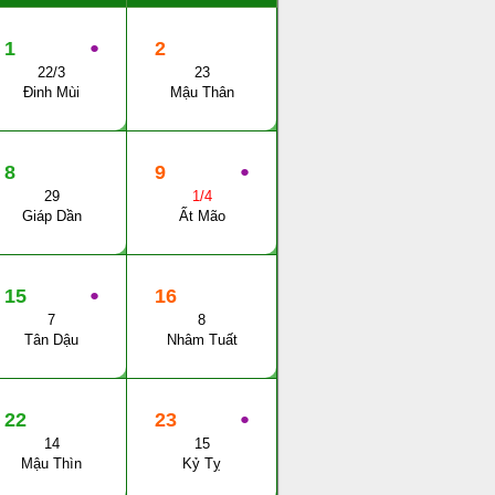
1
●
2
22/3
23
Đinh Mùi
Mậu Thân
8
9
●
29
1/4
Giáp Dần
Ất Mão
15
●
16
7
8
Tân Dậu
Nhâm Tuất
22
23
●
14
15
Mậu Thìn
Kỷ Tỵ