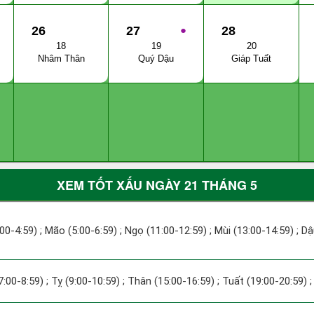
26
27
●
28
18
19
20
Nhâm Thân
Quý Dậu
Giáp Tuất
XEM TỐT XẤU NGÀY 21 THÁNG 5
:00-4:59) ; Mão (5:00-6:59) ; Ngọ (11:00-12:59) ; Mùi (13:00-14:59) ; D
7:00-8:59) ; Tỵ (9:00-10:59) ; Thân (15:00-16:59) ; Tuất (19:00-20:59) 