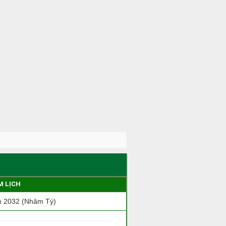
M LỊCH
 2032 (Nhâm Tý)