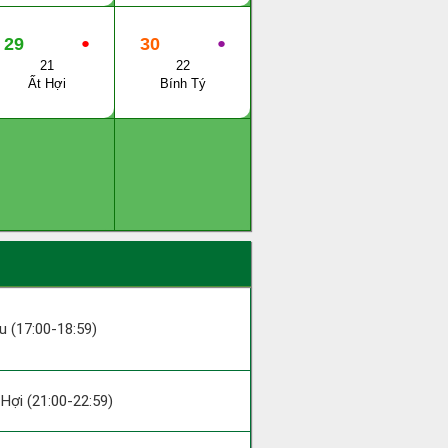
29
●
30
●
21
22
Ất Hợi
Bính Tý
ậu (17:00-18:59)
; Hợi (21:00-22:59)