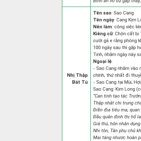
Bình an vô sự gặp thầy,
Tên sao
: Sao Cang
Tên ngày
: Cang Kim L
Nên làm
: công việc l
Kiêng cữ
: Chôn cất bị
cưới gả e rằng phòng k
100 ngày sau thì gặp h
Tinh, nhằm ngày này sa
Ngoại lệ
:
- Sao Cang nhằm vào 
Nhị Thập
chính, thứ nhất đi thuy
Bát Tú
- Sao Cang tại Mùi, Hợi
Sao Cang: Kim Long (con
“Can tinh tạo tác Trưở
Thập nhật chi trung ch
Điền địa tiêu ma, quan 
Đầu quân định thị hổ l
Giá thú, hôn nhân dụng
Nhi tôn, Tân phụ chủ k
Mai táng nhược hoàn p