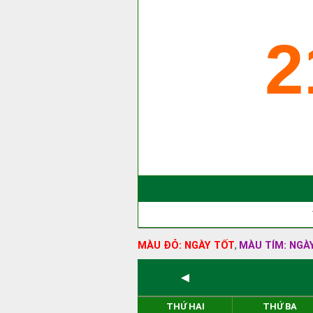
2
MÀU ĐỎ: NGÀY TỐT
MÀU TÍM: NGÀ
,
◄
THỨ HAI
THỨ BA