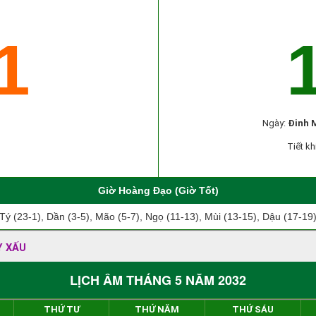
1
Ngày:
Đinh 
Tiết kh
Giờ Hoàng Đạo (Giờ Tốt)
Tý (23-1), Dần (3-5), Mão (5-7), Ngọ (11-13), Mùi (13-15), Dậu (17-19
Y XẤU
LỊCH ÂM THÁNG 5 NĂM 2032
THỨ TƯ
THỨ NĂM
THỨ SÁU