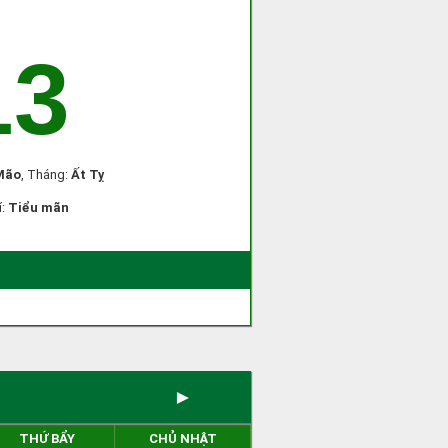
13
Mão
, Tháng:
Ất Tỵ
í:
Tiểu mãn
)
►
THỨ BẨY
CHỦ NHẬT