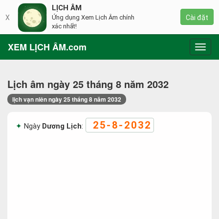
LỊCH ÂM
X
Ứng dụng Xem Lịch Âm chính
Cài đặt
xác nhất!
XEM LỊCH ÂM.com
Toggl
navig
Lịch âm ngày 25 tháng 8 năm 2032
lịch vạn niên ngày 25 tháng 8 năm 2032
25-8-2032
Ngày
Dương Lịch
: