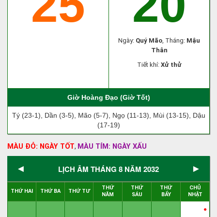
25
20
Ngày:
Quý Mão
, Tháng:
Mậu
Thân
Tiết khí:
Xử thử
Giờ Hoàng Đạo (Giờ Tốt)
Tý (23-1), Dần (3-5), Mão (5-7), Ngọ (11-13), Mùi (13-15), Dậu
(17-19)
MÀU ĐỎ: NGÀY TỐT
MÀU TÍM: NGÀY XẤU
,
◄
►
LỊCH ÂM THÁNG 8 NĂM 2032
THỨ
THỨ
THỨ
CHỦ
THỨ HAI
THỨ BA
THỨ TƯ
NĂM
SÁU
BẨY
NHẬT
●