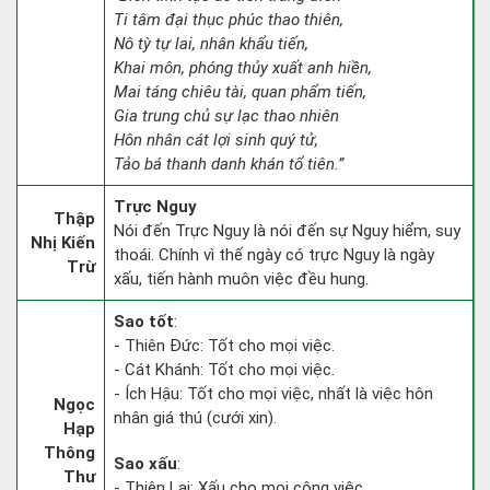
Ti tâm đại thục phúc thao thiên,
Nô tỳ tự lai, nhân khẩu tiến,
Khai môn, phóng thủy xuất anh hiền,
Mai táng chiêu tài, quan phẩm tiến,
Gia trung chủ sự lạc thao nhiên
Hôn nhân cát lợi sinh quý tử,
Tảo bá thanh danh khán tổ tiên.”
Trực Nguy
Thập
Nói đến Trực Nguy là nói đến sự Nguy hiểm, suy
Nhị Kiến
thoái. Chính vì thế ngày có trực Nguy là ngày
Trừ
xấu, tiến hành muôn việc đều hung.
Sao tốt
:
- Thiên Đức: Tốt cho mọi việc.
- Cát Khánh: Tốt cho mọi việc.
- Ích Hậu: Tốt cho mọi việc, nhất là việc hôn
Ngọc
nhân giá thú (cưới xin).
Hạp
Thông
Sao xấu
:
Thư
- Thiên Lại: Xấu cho mọi công việc.