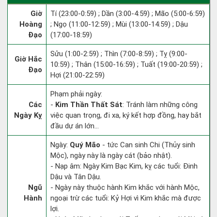
Giờ
Tí (23:00-0:59) ; Dần (3:00-4:59) ; Mão (5:00-6:59)
Hoàng
; Ngọ (11:00-12:59) ; Mùi (13:00-14:59) ; Dậu
Đạo
(17:00-18:59)
Sửu (1:00-2:59) ; Thìn (7:00-8:59) ; Tỵ (9:00-
Giờ Hắc
10:59) ; Thân (15:00-16:59) ; Tuất (19:00-20:59) ;
Đạo
Hợi (21:00-22:59)
Phạm phải ngày:
Các
-
Kim Thần Thất Sát
: Tránh làm những công
Ngày Kỵ
việc quan trọng, đi xa, ký kết hợp đồng, hay bắt
đầu dự án lớn...
Ngày:
Quý Mão
- tức Can sinh Chi (Thủy sinh
Mộc), ngày này là ngày cát (bảo nhật).
- Nạp âm: Ngày Kim Bạc Kim, kỵ các tuổi: Đinh
Dậu và Tân Dậu.
Ngũ
- Ngày này thuộc hành Kim khắc với hành Mộc,
Hành
ngoại trừ các tuổi: Kỷ Hợi vì Kim khắc mà được
lợi.