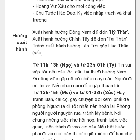
- Hoang Vu: Xấu cho mọi công việc.
- Chu Tước Hắc Đạo: Kỵ việc nhập trạch và khai
trương.
Xuất hành hướng Đông Nam để đón 'Hỷ Thần'.
Hướng
Xuất hành hướng Chính Tây để đón 'Tài Thần'.
xuất
Tránh xuất hành hướng Lên Trời gặp Hạc Thần
hành
(xấu)
Từ 11h-13h (Ngọ) và từ 23h-01h (Tý)
Tin vui
sắp tới, nếu cầu lộc, cầu tài thì đi hướng Nam.
Đi công việc gặp gỡ có nhiều may mắn. Người đi
có tin về. Nếu chăn nuôi đều gặp thuận lợi.
Từ 13h-15h (Mùi) và từ 01-03h (Sửu)
Hay
tranh luận, cãi cọ, gây chuyện đói kém, phải đề
phòng. Người ra đi tốt nhất nên hoãn lại. Phòng
người người nguyền rủa, tránh lây bệnh. Nói
chung những việc như hội họp, tranh luận, việc
quan,…nên tránh đi vào giờ này. Nếu bắt buộc
phải đi vào giờ này thì nên giữ miệng để hạn ché