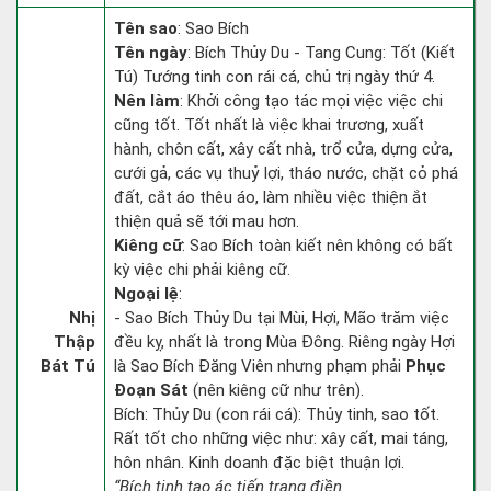
Tên sao
: Sao Bích
Tên ngày
: Bích Thủy Du - Tang Cung: Tốt (Kiết
Tú) Tướng tinh con rái cá, chủ trị ngày thứ 4.
Nên làm
: Khởi công tạo tác mọi việc việc chi
cũng tốt. Tốt nhất là việc khai trương, xuất
hành, chôn cất, xây cất nhà, trổ cửa, dựng cửa,
cưới gả, các vụ thuỷ lợi, tháo nước, chặt cỏ phá
đất, cắt áo thêu áo, làm nhiều việc thiện ắt
thiện quả sẽ tới mau hơn.
Kiêng cữ
: Sao Bích toàn kiết nên không có bất
kỳ việc chi phải kiêng cữ.
Ngoại lệ
:
Nhị
- Sao Bích Thủy Du tại Mùi, Hợi, Mão trăm việc
Thập
đều kỵ, nhất là trong Mùa Đông. Riêng ngày Hợi
Bát Tú
là Sao Bích Đăng Viên nhưng phạm phải
Phục
Đoạn Sát
(nên kiêng cữ như trên).
Bích: Thủy Du (con rái cá): Thủy tinh, sao tốt.
Rất tốt cho những việc như: xây cất, mai táng,
hôn nhân. Kinh doanh đặc biệt thuận lợi.
“Bích tinh tạo ác tiến trang điền