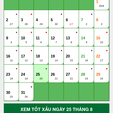
1
26/6
●
●
●
●
2
3
4
5
6
7
8
27
28
29
30
1/7
2
3
●
●
●
●
●
9
10
11
12
13
14
15
4
5
6
7
8
9
10
●
●
●
●
●
16
17
18
19
20
21
22
11
12
13
14
15
16
17
●
●
●
●
●
23
24
25
26
27
28
29
18
19
20
21
22
23
24
●
30
31
25
26
XEM TỐT XẤU NGÀY 25 THÁNG 8