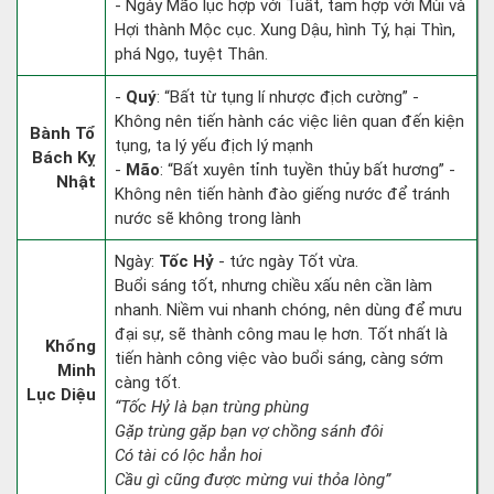
- Ngày Mão lục hợp với Tuất, tam hợp với Mùi và
Hợi thành Mộc cục. Xung Dậu, hình Tý, hại Thìn,
phá Ngọ, tuyệt Thân.
-
Quý
: “Bất từ tụng lí nhược địch cường” -
Không nên tiến hành các việc liên quan đến kiện
Bành Tổ
tụng, ta lý yếu địch lý mạnh
Bách Kỵ
-
Mão
: “Bất xuyên tỉnh tuyền thủy bất hương” -
Nhật
Không nên tiến hành đào giếng nước để tránh
nước sẽ không trong lành
Ngày:
Tốc Hỷ
- tức ngày Tốt vừa.
Buổi sáng tốt, nhưng chiều xấu nên cần làm
nhanh. Niềm vui nhanh chóng, nên dùng để mưu
đại sự, sẽ thành công mau lẹ hơn. Tốt nhất là
Khổng
tiến hành công việc vào buổi sáng, càng sớm
Minh
càng tốt.
Lục Diệu
“Tốc Hỷ là bạn trùng phùng
Gặp trùng gặp bạn vợ chồng sánh đôi
Có tài có lộc hẳn hoi
Cầu gì cũng được mừng vui thỏa lòng”