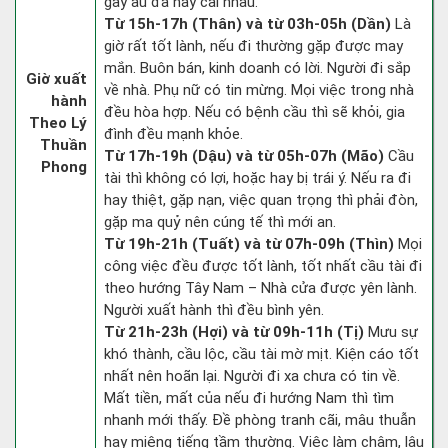
gây ẩu đả hay cãi nhau.
Từ 15h-17h (Thân) và từ 03h-05h (Dần)
Là
giờ rất tốt lành, nếu đi thường gặp được may
mắn. Buôn bán, kinh doanh có lời. Người đi sắp
Giờ xuất
về nhà. Phụ nữ có tin mừng. Mọi việc trong nhà
hành
đều hòa hợp. Nếu có bệnh cầu thì sẽ khỏi, gia
Theo Lý
đình đều mạnh khỏe.
Thuần
Từ 17h-19h (Dậu) và từ 05h-07h (Mão)
Cầu
Phong
tài thì không có lợi, hoặc hay bị trái ý. Nếu ra đi
hay thiệt, gặp nạn, việc quan trọng thì phải đòn,
gặp ma quỷ nên cúng tế thì mới an.
Từ 19h-21h (Tuất) và từ 07h-09h (Thìn)
Mọi
công việc đều được tốt lành, tốt nhất cầu tài đi
theo hướng Tây Nam – Nhà cửa được yên lành.
Người xuất hành thì đều bình yên.
Từ 21h-23h (Hợi) và từ 09h-11h (Tị)
Mưu sự
khó thành, cầu lộc, cầu tài mờ mịt. Kiện cáo tốt
nhất nên hoãn lại. Người đi xa chưa có tin về.
Mất tiền, mất của nếu đi hướng Nam thì tìm
nhanh mới thấy. Đề phòng tranh cãi, mâu thuẫn
hay miệng tiếng tầm thường. Việc làm chậm, lâu