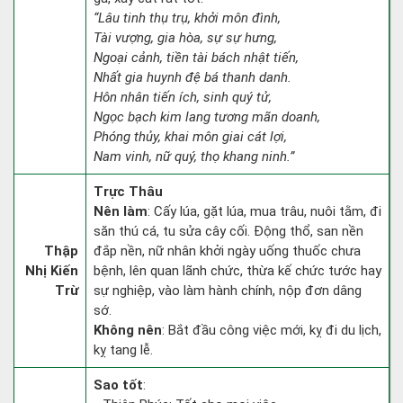
“Lâu tinh thụ trụ, khởi môn đình,
Tài vượng, gia hòa, sự sự hưng,
Ngoại cảnh, tiền tài bách nhật tiến,
Nhất gia huynh đệ bá thanh danh.
Hôn nhân tiến ích, sinh quý tử,
Ngọc bạch kim lang tương mãn doanh,
Phóng thủy, khai môn giai cát lợi,
Nam vinh, nữ quý, thọ khang ninh.”
Trực Thâu
Nên làm
: Cấy lúa, gặt lúa, mua trâu, nuôi tằm, đi
săn thú cá, tu sửa cây cối. Động thổ, san nền
Thập
đắp nền, nữ nhân khởi ngày uống thuốc chưa
Nhị Kiến
bệnh, lên quan lãnh chức, thừa kế chức tước hay
Trừ
sự nghiệp, vào làm hành chính, nộp đơn dâng
sớ.
Không nên
: Bắt đầu công việc mới, kỵ đi du lịch,
kỵ tang lễ.
Sao tốt
: