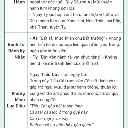
Hành
ngoại trừ các tuổi: Quý Dậu và Ất Mùi thuộc
hành Kim không sợ Hỏa.
- Ngày Tỵ lục hợp với Thân, tam hợp với Sửu và
Dậu thành Kim cục. Xung Hợi, hình Thân, hại Dần,
phá Thân, tuyệt Tý.
-
Ất
: “Bất tải thực thiên chu bất trưởng” - Không
Bành Tổ
nên tiến hành các việc liên quan đến gieo trồng,
Bách Kỵ
ngàn gốc không lên
Nhật
-
Tỵ
: “Bất viễn hành tài vật phục tàng” - Không
nên đi xa để tránh tiền của mất mát
Ngày:
Tiểu Cát
- tức ngày Cát.
Trong này Tiểu Cát mọi việc đều tốt lành và ít
gặp trở ngại. Mưu đại sự hanh thông, thuận lợi,
Khổng
cùng với đó âm phúc độ trì, che chở, được quý
Minh
nhân nâng đỡ.
Lục Diệu
“Tiểu Cát gặp hội thanh long
Cầu tài cầu lộc ở trong quẻ này
Cầu tài toại ý vui vầy
Bình an vô sự gặp thầy, gặp quen.”