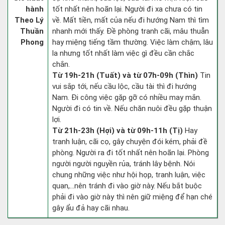
hành
tốt nhất nên hoãn lại. Người đi xa chưa có tin
Theo Lý
về. Mất tiền, mất của nếu đi hướng Nam thì tìm
Thuần
nhanh mới thấy. Đề phòng tranh cãi, mâu thuẫn
Phong
hay miệng tiếng tầm thường. Việc làm chậm, lâu
la nhưng tốt nhất làm việc gì đều cần chắc
chắn.
Từ 19h-21h (Tuất) và từ 07h-09h (Thìn)
Tin
vui sắp tới, nếu cầu lộc, cầu tài thì đi hướng
Nam. Đi công việc gặp gỡ có nhiều may mắn.
Người đi có tin về. Nếu chăn nuôi đều gặp thuận
lợi.
Từ 21h-23h (Hợi) và từ 09h-11h (Tị)
Hay
tranh luận, cãi cọ, gây chuyện đói kém, phải đề
phòng. Người ra đi tốt nhất nên hoãn lại. Phòng
người người nguyền rủa, tránh lây bệnh. Nói
chung những việc như hội họp, tranh luận, việc
quan,…nên tránh đi vào giờ này. Nếu bắt buộc
phải đi vào giờ này thì nên giữ miệng để hạn ché
gây ẩu đả hay cãi nhau.