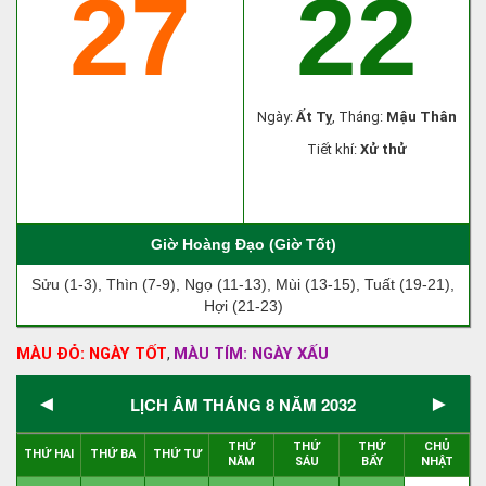
27
22
Ngày:
Ất Tỵ
, Tháng:
Mậu Thân
Tiết khí:
Xử thử
Giờ Hoàng Đạo (Giờ Tốt)
Sửu (1-3), Thìn (7-9), Ngọ (11-13), Mùi (13-15), Tuất (19-21),
Hợi (21-23)
MÀU ĐỎ: NGÀY TỐT
MÀU TÍM: NGÀY XẤU
,
◄
►
LỊCH ÂM THÁNG 8 NĂM 2032
THỨ
THỨ
THỨ
CHỦ
THỨ HAI
THỨ BA
THỨ TƯ
NĂM
SÁU
BẨY
NHẬT