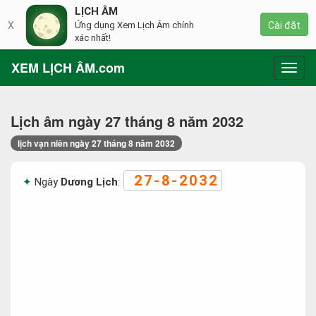
LỊCH ÂM
X
Ứng dụng Xem Lịch Âm chính
Cài đặt
xác nhất!
XEM LỊCH ÂM.com
Toggl
navig
Lịch âm ngày 27 tháng 8 năm 2032
lịch vạn niên ngày 27 tháng 8 năm 2032
27-8-2032
Ngày
Dương Lịch
: