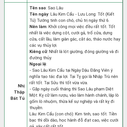
Tên sao
: Sao Lâu
Tên ngày
: Lâu Kim Cẩu - Lưu Long: Tốt (Kiết
Tú) Tướng tinh con chó, chủ trị ngày thứ 6.
Nên làm
: Khởi công mọi việc đều rất tốt. Tốt
nhất là việc dựng cột, cưới gả, trổ cửa, dựng
cửa, cất lầu, làm giàn gác, cắt áo, tháo nước hay
các vụ thủy lợi.
Kiêng cữ
: Nhất là lót giường, đóng giường và đi
đường thủy.
Ngoại lệ
:
- Sao Lâu Kim Cẩu tại Ngày Dậu Đăng Viên ý
nghĩa tạo tác đại lợi. Tại Tỵ gọi là Nhập Trù nên
rất tốt. Tại Sửu thì tốt vừa vừa.
Nhị
- Gặp ngày cuối tháng thì Sao Lâu phạm Diệt
Thập
Một: Kỵ cữ làm rượu, vào làm hành chánh, lập lò
Bát Tú
gốm lò nhuộm, thừa kế sự nghiệp và rất kỵ đi
thuyền.
Lâu: Kim Cẩu (con chó): Kim tinh, sao tốt. Tiền
bạc thì dồi dào, học hành đỗ đạt cao, việc cưới
gả, xây cất rất tốt.