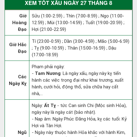
XEM TỐT XẤU NGÀY 27 THÁNG 8
Giờ
Sửu (1:00-2:59) ; Thìn (7:00-8:59) ; Ngọ (11:00-
Hoàng
12:59) ; Mùi (13:00-14:59) ; Tuất (19:00-20:59) ;
Đạo
Hợi (21:00-22:59)
Tí (23:00-0:59) ; Dần (3:00-4:59) ; Mão (5:00-6:59)
Giờ Hắc
; Tỵ (9:00-10:59) ; Thân (15:00-16:59) ; Dậu
Đạo
(17:00-18:59)
Phạm phải ngày:
-
Tam Nương
: Là ngày xấu, ngày này kỵ tiến
Các
hành các việc trọng đại như khai trương, xuất
Ngày Kỵ
hành, cưới hỏi, động thổ, sửa chữa hay cất
nhà,...
Ngày:
Ất Tỵ
- tức Can sinh Chi (Mộc sinh Hỏa),
ngày này là ngày cát (bảo nhật).
- Nạp âm: Ngày Phúc Đăng Hỏa, kỵ các tuổi: Kỷ
Hợi và Tân Hợi.
Ngũ
- Ngày này thuộc hành Hỏa khắc với hành Kim,