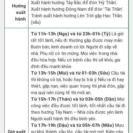
Xuất hành hướng Tây Bắc để đón 'Hỷ Thần'.
Hướng
Xuất hành hướng Đông Nam để đón 'Tài Thần'.
xuất
Tránh xuất hành hướng Lên Trời gặp Hạc Thần
hành
(xấu)
Từ 11h-13h (Ngọ) và từ 23h-01h (Tý)
Là giờ
rất tốt lành, nếu đi thường gặp được may mắn.
Buôn bán, kinh doanh có lời. Người đi sắp về
nhà. Phụ nữ có tin mừng. Mọi việc trong nhà
đều hòa hợp. Nếu có bệnh cầu thì sẽ khỏi, gia
đình đều mạnh khỏe.
Từ 13h-15h (Mùi) và từ 01-03h (Sửu)
Cầu tài
thì không có lợi, hoặc hay bị trái ý. Nếu ra đi hay
thiệt, gặp nạn, việc quan trọng thì phải đòn, gặp
ma quỷ nên cúng tế thì mới an.
Từ 15h-17h (Thân) và từ 03h-05h (Dần)
Mọi
công việc đều được tốt lành, tốt nhất cầu tài đi
theo hướng Tây Nam – Nhà cửa được yên lành.
Người xuất hành thì đều bình yên.
Từ 17h-19h (Dậu) và từ 05h-07h (Mão)
Mưu
Giờ xuất
sự khó thành, cầu lộc, cầu tài mờ mịt. Kiện cáo