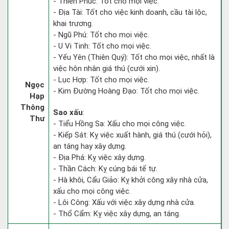
- Thiên Phúc: Tốt cho mọi việc.
- Địa Tài: Tốt cho việc kinh doanh, cầu tài lộc,
khai trương.
- Ngũ Phú: Tốt cho mọi việc.
- U Vi Tinh: Tốt cho mọi việc.
- Yếu Yên (Thiên Quý): Tốt cho mọi việc, nhất là
việc hôn nhân giá thú (cưới xin).
- Lục Hợp: Tốt cho mọi việc.
Ngọc
- Kim Đường Hoàng Đạo: Tốt cho mọi việc.
Hạp
Thông
Sao xấu
:
Thư
- Tiểu Hồng Sa: Xấu cho mọi công việc.
- Kiếp Sát: Kỵ việc xuất hành, giá thú (cưới hỏi),
an táng hay xây dựng.
- Địa Phá: Kỵ việc xây dựng.
- Thần Cách: Kỵ cúng bái tế tự.
- Hà khôi, Cẩu Giảo: Kỵ khởi công xây nhà cửa,
xấu cho mọi công việc.
- Lôi Công: Xấu với việc xây dựng nhà cửa.
- Thổ Cẩm: Kỵ việc xây dựng, an táng.