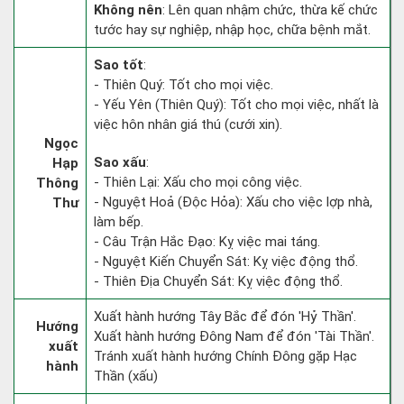
Không nên
: Lên quan nhậm chức, thừa kế chức
tước hay sự nghiệp, nhập học, chữa bệnh mắt.
Sao tốt
:
- Thiên Quý: Tốt cho mọi việc.
- Yếu Yên (Thiên Quý): Tốt cho mọi việc, nhất là
việc hôn nhân giá thú (cưới xin).
Ngọc
Sao xấu
:
Hạp
- Thiên Lại: Xấu cho mọi công việc.
Thông
- Nguyệt Hoả (Độc Hỏa): Xấu cho việc lợp nhà,
Thư
làm bếp.
- Câu Trận Hắc Đạo: Kỵ việc mai táng.
- Nguyệt Kiến Chuyển Sát: Kỵ việc động thổ.
- Thiên Địa Chuyển Sát: Kỵ việc động thổ.
Xuất hành hướng Tây Bắc để đón 'Hỷ Thần'.
Hướng
Xuất hành hướng Đông Nam để đón 'Tài Thần'.
xuất
Tránh xuất hành hướng Chính Đông gặp Hạc
hành
Thần (xấu)