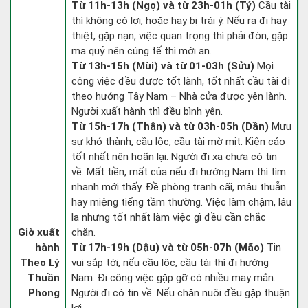
Từ 11h-13h (Ngọ) và từ 23h-01h (Tý)
Cầu tài
thì không có lợi, hoặc hay bị trái ý. Nếu ra đi hay
thiệt, gặp nạn, việc quan trọng thì phải đòn, gặp
ma quỷ nên cúng tế thì mới an.
Từ 13h-15h (Mùi) và từ 01-03h (Sửu)
Mọi
công việc đều được tốt lành, tốt nhất cầu tài đi
theo hướng Tây Nam – Nhà cửa được yên lành.
Người xuất hành thì đều bình yên.
Từ 15h-17h (Thân) và từ 03h-05h (Dần)
Mưu
sự khó thành, cầu lộc, cầu tài mờ mịt. Kiện cáo
tốt nhất nên hoãn lại. Người đi xa chưa có tin
về. Mất tiền, mất của nếu đi hướng Nam thì tìm
nhanh mới thấy. Đề phòng tranh cãi, mâu thuẫn
hay miệng tiếng tầm thường. Việc làm chậm, lâu
la nhưng tốt nhất làm việc gì đều cần chắc
Giờ xuất
chắn.
hành
Từ 17h-19h (Dậu) và từ 05h-07h (Mão)
Tin
Theo Lý
vui sắp tới, nếu cầu lộc, cầu tài thì đi hướng
Thuần
Nam. Đi công việc gặp gỡ có nhiều may mắn.
Phong
Người đi có tin về. Nếu chăn nuôi đều gặp thuận