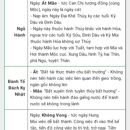
Ngày:
Ất Mão
- tức Can Chi tương đồng (cùng
Mộc), ngày này là ngày cát.
- Nạp âm: Ngày Đại Khê Thủy, kỵ các tuổi: Kỷ
Dậu và Đinh Dậu.
Ngũ
- Ngày này thuộc hành Thủy khắc với hành Hỏa,
Hành
ngoại trừ các tuổi: Kỷ Sửu, Đinh Dậu và Kỷ Mùi
thuộc hành Hỏa không sợ Thủy.
- Ngày Mão lục hợp với Tuất, tam hợp với Mùi và
Hợi thành Mộc cục. Xung Dậu, hình Tý, hại Thìn,
phá Ngọ, tuyệt Thân.
-
Ất
: “Bất tải thực thiên chu bất trưởng” - Không
nên tiến hành các việc liên quan đến gieo trồng,
Bành Tổ
ngàn gốc không lên
Bách Kỵ
-
Mão
: “Bất xuyên tỉnh tuyền thủy bất hương” -
Nhật
Không nên tiến hành đào giếng nước để tránh
nước sẽ không trong lành
Ngày:
Không Vong
- tức ngày Hung.
Mọi việc dễ bất thành. Công việc đi vào thế bế
tắc, tiến độ công việc bị trì trệ, trở ngại. Tiền