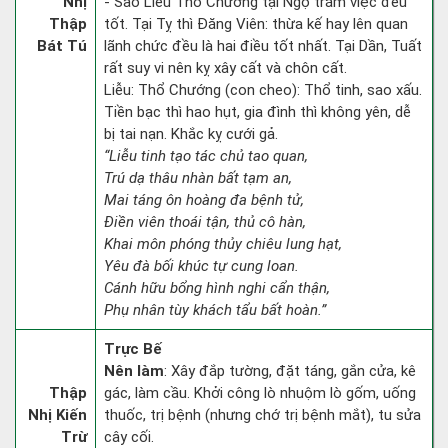
Nhị
- Sao Liễu Thổ Chướng tại Ngọ trăm việc đều
Thập
tốt. Tại Tỵ thì Đăng Viên: thừa kế hay lên quan
Bát Tú
lãnh chức đều là hai điều tốt nhất. Tại Dần, Tuất
rất suy vi nên kỵ xây cất và chôn cất.
Liễu: Thổ Chướng (con cheo): Thổ tinh, sao xấu.
Tiền bạc thì hao hụt, gia đình thì không yên, dễ
bị tai nạn. Khắc kỵ cưới gả.
“Liễu tinh tạo tác chủ tao quan,
Trú dạ thâu nhàn bất tạm an,
Mai táng ôn hoàng đa bệnh tử,
Điền viên thoái tận, thủ cô hàn,
Khai môn phóng thủy chiêu lung hạt,
Yêu đà bối khúc tự cung loan.
Cánh hữu bổng hình nghi cẩn thận,
Phụ nhân tùy khách tẩu bất hoàn.”
Trực Bế
Nên làm
: Xây đắp tường, đặt táng, gắn cửa, kê
Thập
gác, làm cầu. Khởi công lò nhuộm lò gốm, uống
Nhị Kiến
thuốc, trị bệnh (nhưng chớ trị bệnh mắt), tu sửa
Trừ
cây cối.