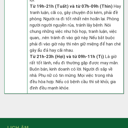
lợi.
Từ 19h-21h (Tuất) và từ 07h-09h (Thìn)
Hay
tranh luận, cãi cọ, gây chuyện đói kém, phải đề
phòng. Người ra đi tốt nhất nên hoãn lại. Phòng
người người nguyền rủa, tránh lây bệnh. Nói
chung những việc như hội họp, tranh luận, việc
quan,…nên tránh đi vào giờ này. Nếu bắt buộc
phải đi vào giờ này thì nên giữ miệng để hạn ché
gây ẩu đả hay cãi nhau.
Từ 21h-23h (Hợi) và từ 09h-11h (Tị)
Là giờ
rất tốt lành, nếu đi thường gặp được may mắn.
Buôn bán, kinh doanh có lời. Người đi sắp về
nhà. Phụ nữ có tin mừng. Mọi việc trong nhà
đều hòa hợp. Nếu có bệnh cầu thì sẽ khỏi, gia
đình đều mạnh khỏe.
LỊCH ÂM