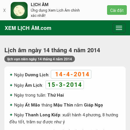
LỊCH ÂM
X
Ứng dụng Xem Lịch Âm chính
Cài đặt
xác nhất!
XEM LỊCH ÂM.com
Toggl
navig
Lịch âm ngày 14 tháng 4 năm 2014
lịch vạn niên ngày 14 tháng 4 năm 2014
14-4-2014
Ngày
Dương Lịch
:
15-3-2014
Ngày
Âm Lịch
:
Ngày trong tuần:
Thứ Hai
Ngày
Ất Mão
tháng
Mậu Thìn
năm
Giáp Ngọ
Ngày
Thanh Long Kiếp
: xuất hành 4 phương, 8 hướng
đều tốt, trăm sự được như ý