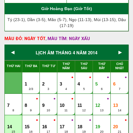
Giờ Hoàng Đạo (Giờ Tốt)
Tý (23-1), Dần (3-5), Mão (5-7), Ngọ (11-13), Mùi (13-15), Dậu
(17-19)
MÀU ĐỎ: NGÀY TỐT
MÀU TÍM: NGÀY XẤU
,
◄
►
LỊCH ÂM THÁNG 4 NĂM 2014
THỨ
THỨ
THỨ
CHỦ
THỨ HAI
THỨ BA
THỨ TƯ
NĂM
SÁU
BẨY
NHẬT
●
●
●
●
1
2
3
4
5
6
2/3
3
4
5
6
7
●
●
●
●
7
8
9
10
11
12
13
8
9
10
11
12
13
14
●
●
●
●
●
14
15
16
17
18
19
20
15
16
17
18
19
20
21