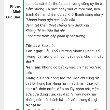
bạc của cải thất thoát, danh vọng cũng uy tín bị
Khổng
giảm xuống. Là một ngày xấu về mọi mặt, nên
Minh
tránh để hạn chế mưu sự khó thành công như ý.
Lục Diệu
“Không Vong gặp quẻ khẩn cần
Bệnh tật khẩn thiết chẳng làm được chi
Không thì ôn tiểu thê nhi
Không thì trộm cắp phân ly bất tường.”
Tên sao
: Sao Liễu
Tên ngày
: Liễu Thổ Chương Nhậm Quang: Xấu
(Hung tú) Tướng tinh con gấu ngựa, chủ trị ngày
thứ 7.
Nên làm
: Không có bất kỳ việc chi hạp với Sao
Liễu.
Kiêng cữ
: Khởi công tạo tác việc chi cũng rất
bất lợi, hung hại. Hung hại nhất là làm thủy lợi
như trổ tháo nước, đào ao lũy, chôn cất, việc
sửa cửa dựng cửa, xây đắp. Vì vậy, ngày nay
không nên tiến hành bất cứ việc trọng đại gì.
Ngoại lệ
: