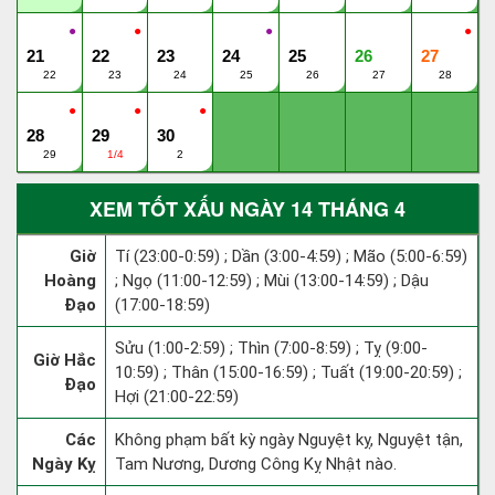
●
●
●
●
21
22
23
24
25
26
27
22
23
24
25
26
27
28
●
●
●
28
29
30
29
1/4
2
XEM TỐT XẤU NGÀY 14 THÁNG 4
Giờ
Tí (23:00-0:59) ; Dần (3:00-4:59) ; Mão (5:00-6:59)
Hoàng
; Ngọ (11:00-12:59) ; Mùi (13:00-14:59) ; Dậu
Đạo
(17:00-18:59)
Sửu (1:00-2:59) ; Thìn (7:00-8:59) ; Tỵ (9:00-
Giờ Hắc
10:59) ; Thân (15:00-16:59) ; Tuất (19:00-20:59) ;
Đạo
Hợi (21:00-22:59)
Các
Không phạm bất kỳ ngày Nguyệt kỵ, Nguyệt tận,
Ngày Kỵ
Tam Nương, Dương Công Kỵ Nhật nào.