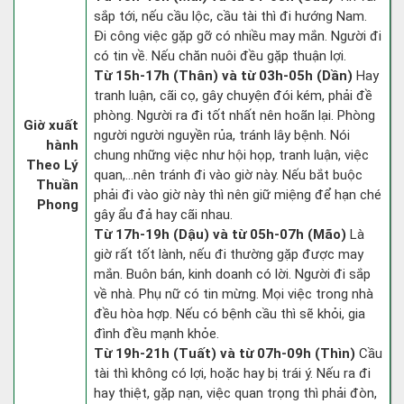
sắp tới, nếu cầu lộc, cầu tài thì đi hướng Nam.
Đi công việc gặp gỡ có nhiều may mắn. Người đi
có tin về. Nếu chăn nuôi đều gặp thuận lợi.
Từ 15h-17h (Thân) và từ 03h-05h (Dần)
Hay
tranh luận, cãi cọ, gây chuyện đói kém, phải đề
phòng. Người ra đi tốt nhất nên hoãn lại. Phòng
Giờ xuất
người người nguyền rủa, tránh lây bệnh. Nói
hành
chung những việc như hội họp, tranh luận, việc
Theo Lý
quan,…nên tránh đi vào giờ này. Nếu bắt buộc
Thuần
phải đi vào giờ này thì nên giữ miệng để hạn ché
Phong
gây ẩu đả hay cãi nhau.
Từ 17h-19h (Dậu) và từ 05h-07h (Mão)
Là
giờ rất tốt lành, nếu đi thường gặp được may
mắn. Buôn bán, kinh doanh có lời. Người đi sắp
về nhà. Phụ nữ có tin mừng. Mọi việc trong nhà
đều hòa hợp. Nếu có bệnh cầu thì sẽ khỏi, gia
đình đều mạnh khỏe.
Từ 19h-21h (Tuất) và từ 07h-09h (Thìn)
Cầu
tài thì không có lợi, hoặc hay bị trái ý. Nếu ra đi
hay thiệt, gặp nạn, việc quan trọng thì phải đòn,