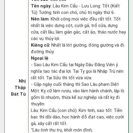
Tên ngày
: Lâu Kim Cẩu - Lưu Long: Tốt (Kiết
Tú) Tướng tinh con chó, chủ trị ngày thứ 6.
Nên làm
: Khởi công mọi việc đều rất tốt. Tốt
nhất là việc dựng cột, cưới gả, trổ cửa, dựng
cửa, cất lầu, làm giàn gác, cắt áo, tháo nước hay
các vụ thủy lợi.
Kiêng cữ
: Nhất là lót giường, đóng giường và đi
đường thủy.
Ngoại lệ
:
- Sao Lâu Kim Cẩu tại Ngày Dậu Đăng Viên ý
nghĩa tạo tác đại lợi. Tại Tỵ gọi là Nhập Trù nên
rất tốt. Tại Sửu thì tốt vừa vừa.
Nhị
- Gặp ngày cuối tháng thì Sao Lâu phạm Diệt
Thập
Một: Kỵ cữ làm rượu, vào làm hành chánh, lập lò
Bát Tú
gốm lò nhuộm, thừa kế sự nghiệp và rất kỵ đi
thuyền.
Lâu: Kim Cẩu (con chó): Kim tinh, sao tốt. Tiền
bạc thì dồi dào, học hành đỗ đạt cao, việc cưới
gả, xây cất rất tốt.
“Lâu tinh thụ trụ, khởi môn đình,