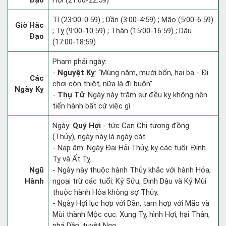
Đạo
Hợi (21:00-22:59)
Tí (23:00-0:59) ; Dần (3:00-4:59) ; Mão (5:00-6:59)
Giờ Hắc
; Tỵ (9:00-10:59) ; Thân (15:00-16:59) ; Dậu
Đạo
(17:00-18:59)
Phạm phải ngày:
-
Nguyệt Kỵ
: “Mùng năm, mười bốn, hai ba - Đi
Các
chơi còn thiệt, nữa là đi buôn”
Ngày Kỵ
-
Thụ Tử
: Ngày này trăm sự đều kỵ không nên
tiến hành bất cứ việc gì.
Ngày:
Quý Hợi
- tức Can Chi tương đồng
(Thủy), ngày này là ngày cát.
- Nạp âm: Ngày Đại Hải Thủy, kỵ các tuổi: Đinh
Tỵ và Ất Tỵ.
Ngũ
- Ngày này thuộc hành Thủy khắc với hành Hỏa,
Hành
ngoại trừ các tuổi: Kỷ Sửu, Đinh Dậu và Kỷ Mùi
thuộc hành Hỏa không sợ Thủy.
- Ngày Hợi lục hợp với Dần, tam hợp với Mão và
Mùi thành Mộc cục. Xung Tỵ, hình Hợi, hại Thân,
phá Dần, tuyệt Ngọ.