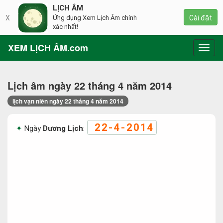
LỊCH ÂM
X
Ứng dụng Xem Lịch Âm chính
Cài đặt
xác nhất!
XEM LỊCH ÂM.com
Toggl
navig
Lịch âm ngày 22 tháng 4 năm 2014
lịch vạn niên ngày 22 tháng 4 năm 2014
22-4-2014
Ngày
Dương Lịch
: