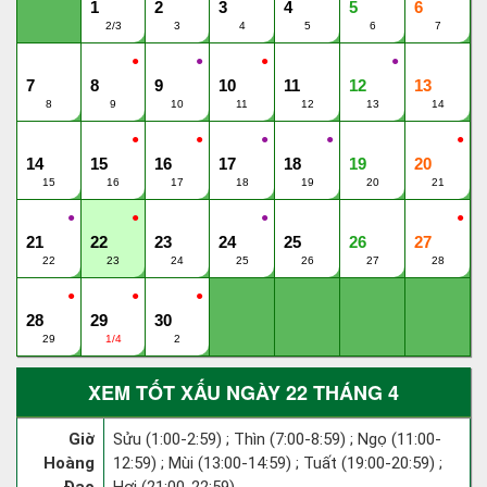
1
2
3
4
5
6
2/3
3
4
5
6
7
●
●
●
●
7
8
9
10
11
12
13
8
9
10
11
12
13
14
●
●
●
●
●
14
15
16
17
18
19
20
15
16
17
18
19
20
21
●
●
●
●
21
22
23
24
25
26
27
22
23
24
25
26
27
28
●
●
●
28
29
30
29
1/4
2
XEM TỐT XẤU NGÀY 22 THÁNG 4
Giờ
Sửu (1:00-2:59) ; Thìn (7:00-8:59) ; Ngọ (11:00-
Hoàng
12:59) ; Mùi (13:00-14:59) ; Tuất (19:00-20:59) ;