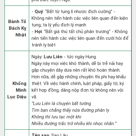
-
Quý
: “Bất từ tụng lí nhược địch cường” -
Không nên tiến hành các việc liên quan đến kiện
Bành Tổ
tụng, ta lý yếu địch lý mạnh
Bách Kỵ
-
Hợi
: “Bất giá thú tất chủ phân trương” - Không
Nhật
nên tiến hành các việc liên quan đến cưới hỏi để
tránh ly biệt
Ngày:
Lưu Liên
- tức ngày Hung.
Ngày này mọi việc khó thành, dễ bị trễ nải hay
gặp chuyện dây dưa nên rất khó hoàn thành.
Hơn nữa, dễ gặp những chuyện thị phi hay khẩu
Khổng
thiệt. Về việc hành chính, luật pháp, giấy tờ, ký
Minh
kết hợp đồng, dâng nộp đơn từ không nên vội
Lục Diệu
vã.
“Lưu Liên là chuyện bất tường
Tìm bạn chẳng thấy nửa đường phân ly
Không thì lưu lạc một khi
Nhiều đường trắc trở nhiều khi nhọc nhằn.”
Tên sao
: Sao Lâu