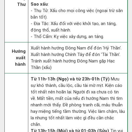
Sao xấu
:
Thư
- Thụ Tử: Xấu cho mọi công việc (ngoại trừ săn
bắn tốt).
- Địa Tặc: Xấu đối với việc khởi tạo, an táng,
động thổ, xuất hành.
- Thổ Cẩm: Kỵ việc xây dựng, an táng.
Xuất hành hướng Đông Nam để đón 'Hỷ Thần'.
Hướng
Xuất hành hướng Chính Tây để đón 'Tài Thần'.
xuất
Tránh xuất hành hướng Đông Nam gặp Hạc
hành
Thần (xấu)
Từ 11h-13h (Ngọ) và từ 23h-01h (Tý)
Mưu
sự khó thành, cầu lộc, cầu tài mờ mịt. Kiện cáo
tốt nhất nên hoãn lại. Người đi xa chưa có tin
về. Mất tiền, mất của nếu đi hướng Nam thì tìm
nhanh mới thấy. Đề phòng tranh cãi, mâu thuẫn
hay miệng tiếng tầm thường. Việc làm chậm, lâu
la nhưng tốt nhất làm việc gì đều cần chắc
chắn.
Từ 13h-15h (Mùi) và từ 01-03h (Sửu)
Tin vui