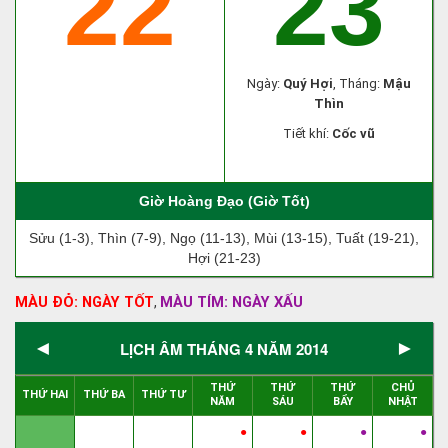
22
23
Ngày:
Quý Hợi
, Tháng:
Mậu
Thìn
Tiết khí:
Cốc vũ
Giờ Hoàng Đạo (Giờ Tốt)
Sửu (1-3), Thìn (7-9), Ngọ (11-13), Mùi (13-15), Tuất (19-21),
Hợi (21-23)
MÀU ĐỎ: NGÀY TỐT
MÀU TÍM: NGÀY XẤU
,
◄
►
LỊCH ÂM THÁNG 4 NĂM 2014
THỨ
THỨ
THỨ
CHỦ
THỨ HAI
THỨ BA
THỨ TƯ
NĂM
SÁU
BẨY
NHẬT
●
●
●
●