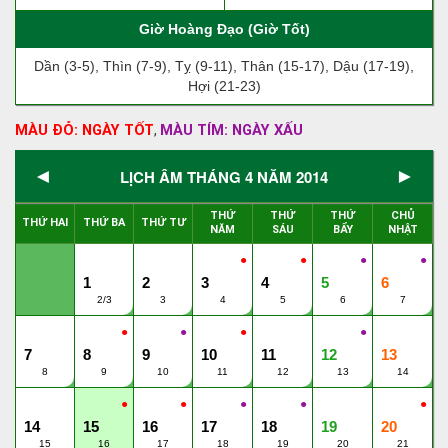
Giờ Hoàng Đạo (Giờ Tốt)
Dần (3-5), Thìn (7-9), Tỵ (9-11), Thân (15-17), Dậu (17-19),
Hợi (21-23)
MÀU ĐỎ: NGÀY TỐT
MÀU TÍM: NGÀY XẤU
,
◄
►
LỊCH ÂM THÁNG 4 NĂM 2014
THỨ
THỨ
THỨ
CHỦ
THỨ HAI
THỨ BA
THỨ TƯ
NĂM
SÁU
BẨY
NHẬT
●
●
●
●
1
2
3
4
5
6
2/3
3
4
5
6
7
●
●
●
●
7
8
9
10
11
12
13
8
9
10
11
12
13
14
●
●
●
●
●
14
15
16
17
18
19
20
15
16
17
18
19
20
21