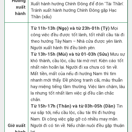
Hướng
Xuất hành hướng Chính Đông để đón 'Tài Thần'.
xuất
Tránh xuất hành hướng Chính Đông gặp Hạc
hành
Thần (xấu)
Từ 11h-13h (Ngọ) và từ 23h-01h (Tý)
Mọi
công việc đều được tốt lành, tốt nhất cầu tài đi
theo hướng Tây Nam – Nhà cửa được yên lành.
Người xuất hành thì đều bình yên.
Từ 13h-15h (Mùi) và từ 01-03h (Sửu)
Mưu sự
khó thành, cầu lộc, cầu tài mờ mịt. Kiện cáo tốt
nhất nên hoãn lại. Người đi xa chưa có tin về.
Mất tiền, mất của nếu đi hướng Nam thì tìm
nhanh mới thấy. Đề phòng tranh cãi, mâu thuẫn
hay miệng tiếng tầm thường. Việc làm chậm, lâu
la nhưng tốt nhất làm việc gì đều cần chắc
chắn.
Từ 15h-17h (Thân) và từ 03h-05h (Dần)
Tin
vui sắp tới, nếu cầu lộc, cầu tài thì đi hướng
Nam. Đi công việc gặp gỡ có nhiều may mắn.
Giờ xuất
Người đi có tin về. Nếu chăn nuôi đều gặp thuận