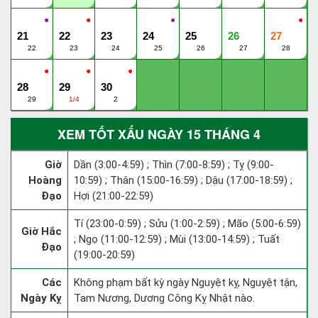
●
●
●
●
21
22
23
24
25
26
27
22
23
24
25
26
27
28
●
●
●
28
29
30
29
1/4
2
XEM TỐT XẤU NGÀY 15 THÁNG 4
Giờ
Dần (3:00-4:59) ; Thìn (7:00-8:59) ; Tỵ (9:00-
Hoàng
10:59) ; Thân (15:00-16:59) ; Dậu (17:00-18:59) ;
Đạo
Hợi (21:00-22:59)
Tí (23:00-0:59) ; Sửu (1:00-2:59) ; Mão (5:00-6:59)
Giờ Hắc
; Ngọ (11:00-12:59) ; Mùi (13:00-14:59) ; Tuất
Đạo
(19:00-20:59)
Các
Không phạm bất kỳ ngày Nguyệt kỵ, Nguyệt tận,
Ngày Kỵ
Tam Nương, Dương Công Kỵ Nhật nào.