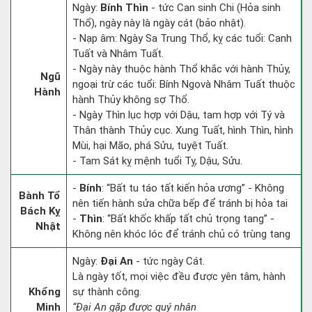
Ngày:
Bính Thìn
- tức Can sinh Chi (Hỏa sinh
Thổ), ngày này là ngày cát (bảo nhật).
- Nạp âm: Ngày Sa Trung Thổ, kỵ các tuổi: Canh
Tuất và Nhâm Tuất.
- Ngày này thuộc hành Thổ khắc với hành Thủy,
Ngũ
ngoại trừ các tuổi: Bính Ngọvà Nhâm Tuất thuộc
Hành
hành Thủy không sợ Thổ.
- Ngày Thìn lục hợp với Dậu, tam hợp với Tý và
Thân thành Thủy cục. Xung Tuất, hình Thìn, hình
Mùi, hại Mão, phá Sửu, tuyệt Tuất.
- Tam Sát kỵ mệnh tuổi Tỵ, Dậu, Sửu.
-
Bính
: “Bất tu táo tất kiến hỏa ương” - Không
Bành Tổ
nên tiến hành sửa chữa bếp để tránh bị hỏa tai
Bách Kỵ
-
Thìn
: “Bất khốc khấp tất chủ trọng tang” -
Nhật
Không nên khóc lóc để tránh chủ có trùng tang
Ngày:
Đại An
- tức ngày Cát.
Là ngày tốt, mọi việc đều được yên tâm, hành
Khổng
sự thành công.
Minh
“Đại An gặp được quý nhân