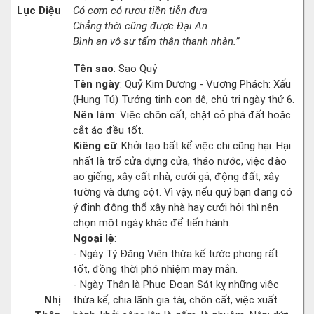
Lục Diệu
Có cơm có rượu tiền tiễn đưa
Chẳng thời cũng được Đại An
Bình an vô sự tấm thân thanh nhàn.”
Tên sao
: Sao Quỷ
Tên ngày
: Quỷ Kim Dương - Vương Phách: Xấu
(Hung Tú) Tướng tinh con dê, chủ trị ngày thứ 6.
Nên làm
: Việc chôn cất, chặt cỏ phá đất hoặc
cắt áo đều tốt.
Kiêng cữ
: Khởi tạo bất kể việc chi cũng hại. Hại
nhất là trổ cửa dựng cửa, tháo nước, việc đào
ao giếng, xây cất nhà, cưới gả, động đất, xây
tường và dựng cột. Vì vậy, nếu quý bạn đang có
ý định động thổ xây nhà hay cưới hỏi thì nên
chọn một ngày khác để tiến hành.
Ngoại lệ
:
- Ngày Tý Đăng Viên thừa kế tước phong rất
tốt, đồng thời phó nhiệm may mắn.
- Ngày Thân là Phục Đoạn Sát kỵ những việc
Nhị
thừa kế, chia lãnh gia tài, chôn cất, việc xuất