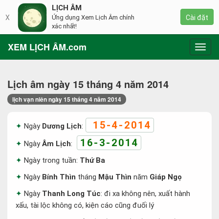
LỊCH ÂM
X
Ứng dụng Xem Lịch Âm chính
Cài đặt
xác nhất!
XEM LỊCH ÂM.com
Toggl
navig
Lịch âm ngày 15 tháng 4 năm 2014
lịch vạn niên ngày 15 tháng 4 năm 2014
15-4-2014
Ngày
Dương Lịch
:
16-3-2014
Ngày
Âm Lịch
:
Ngày trong tuần:
Thứ Ba
Ngày
Bính Thìn
tháng
Mậu Thìn
năm
Giáp Ngọ
Ngày
Thanh Long Túc
: đi xa không nên, xuất hành
xấu, tài lộc không có, kiện cáo cũng đuối lý