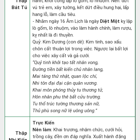
Thập
hành, khởi công lập lò gốm, lò nhuộm. Nên: dứt
Bát Tú
vú trẻ em, xây tường, kết dứt điều hung hại, lấp
hang lỗ, làm cầu tiêu.
- Nhằm ngày 16 Âm Lịch là ngày
Diệt Một
kỵ lập
lò gốm, lò nhuộm, vào làm hành chính, làm rượu,
kỵ nhất là đi thuyền.
Quỷ: Kim Dương (con dê): Kim tinh, sao xấu.
chôn cất thuận lợi trong việc. Ngược lại bất lợi
cho việc xây cất và gả cưới.
“Quỷ tinh khởi tạo tất nhân vong,
Đường tiền bất kiến chủ nhân lang,
Mai táng thử nhật, quan lộc chí,
Nhi tôn đại đại cận quân vương.
Khai môn phóng thủy tu thương tử,
Hôn nhân phu thê bất cửu trường.
Tu thổ trúc tường thương sản nữ,
Thủ phù song nữ lệ uông uông.”
Trực Kiến
Nên làm
: Khai trương, nhậm chức, cưới hỏi,
Thập
trồng cây, đền ơn đáp nghĩa. Xuất hành đặng