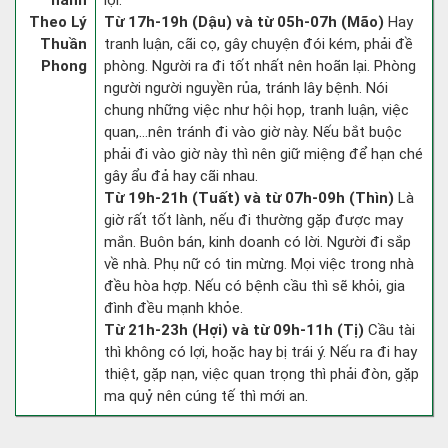
hành
lợi.
Theo Lý
Từ 17h-19h (Dậu) và từ 05h-07h (Mão)
Hay
Thuần
tranh luận, cãi cọ, gây chuyện đói kém, phải đề
Phong
phòng. Người ra đi tốt nhất nên hoãn lại. Phòng
người người nguyền rủa, tránh lây bệnh. Nói
chung những việc như hội họp, tranh luận, việc
quan,…nên tránh đi vào giờ này. Nếu bắt buộc
phải đi vào giờ này thì nên giữ miệng để hạn ché
gây ẩu đả hay cãi nhau.
Từ 19h-21h (Tuất) và từ 07h-09h (Thìn)
Là
giờ rất tốt lành, nếu đi thường gặp được may
mắn. Buôn bán, kinh doanh có lời. Người đi sắp
về nhà. Phụ nữ có tin mừng. Mọi việc trong nhà
đều hòa hợp. Nếu có bệnh cầu thì sẽ khỏi, gia
đình đều mạnh khỏe.
Từ 21h-23h (Hợi) và từ 09h-11h (Tị)
Cầu tài
thì không có lợi, hoặc hay bị trái ý. Nếu ra đi hay
thiệt, gặp nạn, việc quan trọng thì phải đòn, gặp
ma quỷ nên cúng tế thì mới an.