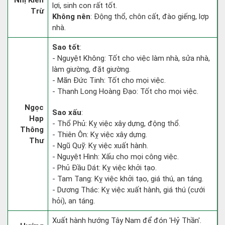
Nhị Kiến
lợi, sinh con rất tốt.
Trừ
Không nên
: Động thổ, chôn cất, đào giếng, lợp
nhà.
Sao tốt
:
- Nguyệt Không: Tốt cho việc làm nhà, sửa nhà,
làm giường, đặt giường.
- Mãn Đức Tinh: Tốt cho mọi việc.
- Thanh Long Hoàng Đạo: Tốt cho mọi việc.
Ngọc
Sao xấu
:
Hạp
- Thổ Phủ: Kỵ việc xây dựng, động thổ.
Thông
- Thiên Ôn: Kỵ việc xây dựng.
Thư
- Ngũ Quỹ: Kỵ việc xuất hành.
- Nguyệt Hình: Xấu cho mọi công việc.
- Phủ Đầu Dát: Kỵ việc khởi tạo.
- Tam Tang: Kỵ việc khởi tạo, giá thú, an táng.
- Dương Thác: Kỵ việc xuất hành, giá thú (cưới
hỏi), an táng.
Xuất hành hướng Tây Nam để đón 'Hỷ Thần'.