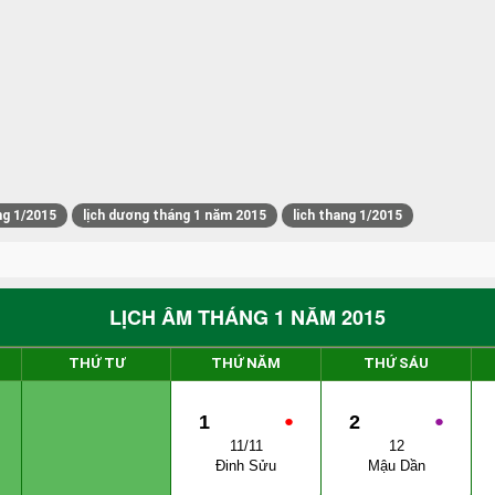
ng 1/2015
lịch dương tháng 1 năm 2015
lich thang 1/2015
LỊCH ÂM THÁNG 1 NĂM 2015
THỨ TƯ
THỨ NĂM
THỨ SÁU
1
●
2
●
11/11
12
Đinh Sửu
Mậu Dần