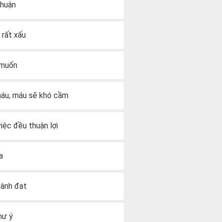
thuận
 rất xấu
ý muốn
y máu, máu sẽ khó cầm
việc đều thuận lợi
a
hành đạt
hư ý