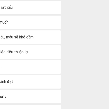
 rất xấu
ý muốn
y máu, máu sẽ khó cầm
việc đều thuận lợi
a
hành đạt
hư ý