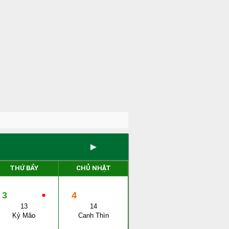
►
THỨ BẨY
CHỦ NHẬT
3
●
4
13
14
Kỷ Mão
Canh Thìn