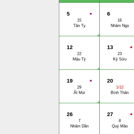
5
●
6
15
16
Tân Tỵ
Nhâm Ngọ
12
13
●
22
23
Mậu Tý
Kỷ Sửu
19
●
20
29
1/12
Ất Mùi
Bính Thân
26
27
●
7
8
Nhâm Dần
Quý Mão