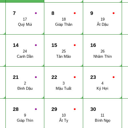
7
●
8
●
9
●
17
18
19
Quý Mùi
Giáp Thân
Ất Dậu
14
●
15
●
16
24
25
26
Canh Dần
Tân Mão
Nhâm Thìn
21
●
22
●
23
●
2
3
4
Đinh Dậu
Mậu Tuất
Kỷ Hợi
28
●
29
●
30
9
10
11
Giáp Thìn
Ất Tỵ
Bính Ngọ