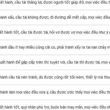
uất hành, cầu tài thắng lợi, được người tốt giúp đỡ, mọi việc đều 
 hành xấu, cầu tài không được, đi đường dễ mất cắp, mọi việc đều
uất hành tốt, cầu tài được tài, hỏi vợ được vợ mọi việc đều như 
 hành dầu ít hay nhiều cũng cãi cọ, phải tránh xẩy ra tai nạn chả
xuất hành để gặp cấp trên thì tuyệt vời, cầu tài thì được tài, mọi 
 hành cầu tài nên tránh, dù được cũng rất tốn kém, thất lý mà thu
t hành làm mọi việc đều vừa ý, cầu được ước thấy mọi việc đều t
uất hành tốt, quý nhân phù trợ, buôn bán may mắn, mọi việc đều n