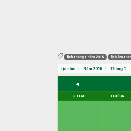
lịch tháng 1 năm 2015
lịch âm thá
Lịch âm
Năm 2015
Tháng 1
◄
THỨ HAI
THỨ BA