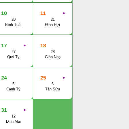
10
11
●
20
21
Bính Tuất
Đinh Hợi
17
●
18
27
28
Quý Tỵ
Giáp Ngọ
24
25
●
5
6
Canh Tý
Tân Sửu
31
●
12
Đinh Mùi