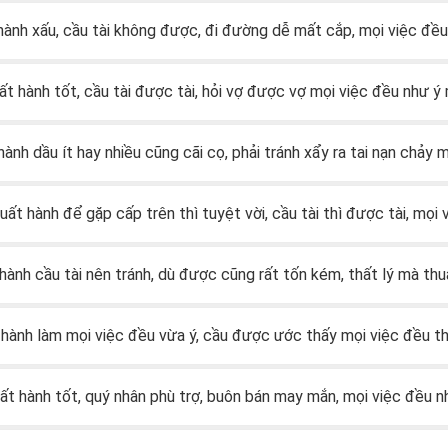
 hành xấu, cầu tài không được, đi đường dễ mất cắp, mọi việc đều
uất hành tốt, cầu tài được tài, hỏi vợ được vợ mọi việc đều như 
 hành dầu ít hay nhiều cũng cãi cọ, phải tránh xẩy ra tai nạn chả
xuất hành để gặp cấp trên thì tuyệt vời, cầu tài thì được tài, mọi 
 hành cầu tài nên tránh, dù được cũng rất tốn kém, thất lý mà thu
t hành làm mọi việc đều vừa ý, cầu được ước thấy mọi việc đều t
uất hành tốt, quý nhân phù trợ, buôn bán may mắn, mọi việc đều n