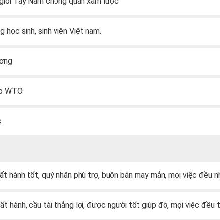
 giới Tây Nam chống quân xâm lược
 học sinh, sinh viên Việt nam.
ương
ập WTO
s
uất hành tốt, quý nhân phù trợ, buôn bán may mắn, mọi việc đều n
uất hành, cầu tài thắng lợi, được người tốt giúp đỡ, mọi việc đều 