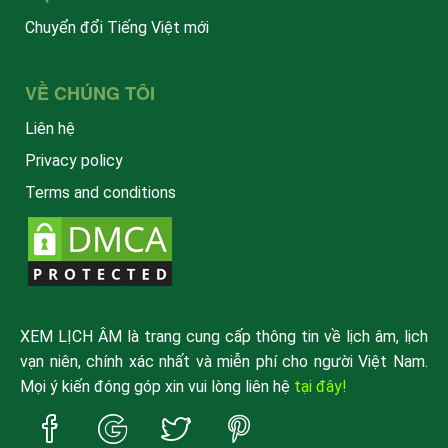
Chuyển đổi Tiếng Việt mới
VỀ CHÚNG TÔI
Liên hệ
Privacy policy
Terms and conditions
XEM LỊCH ÂM là trang cung cấp thông tin về lịch âm, lịch
vạn niên, chính xác nhất và miễn phí cho người Việt Nam.
Mọi ý kiến đóng góp xin vui lòng liên hệ
tại đây!
Trang
Trang
Trang
Trang
Facebook
Google
Twitter
Pinterest