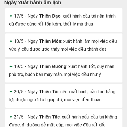
Ngày xuất hành âm lịch
17/5 - Ngày
Thiên Đạo
: xuất hành cầu tài nên tránh,
dù được cũng rất tốn kém, thất lý mà thua
18/5 - Ngày
Thiên Môn
: xuất hành làm mọi việc đều
vừa ý, cầu được ước thấy mọi việc đều thành đạt
19/5 - Ngày
Thiên Đường
: xuất hành tốt, quý nhân
phù trợ, buôn bán may mắn, mọi việc đều như ý
20/5 - Ngày
Thiên Tài
: nên xuất hành, cầu tài thắng
lợi, được người tốt giúp đỡ, mọi việc đều thuận
21/5 - Ngày
Thiên Tặc
: xuất hành xấu, cầu tài không
được, đi đường dễ mất cắp, mọi việc đều rất xấu