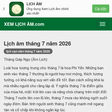
LỊCH ÂM
X
Ứng dụng Xem Lịch Âm chính
Cài đặt
xác nhất!
XEM LỊCH ÂM.com
Toggl
navig
Lịch âm tháng 7 năm 2026
lịch vạn niên tháng 7 năm 2026
Tháng Giáp Ngọ (Âm Lịch)
Loài hoa tượng trưng cho tháng 7 là hoa Phi Yến. Những bạn
sinh vào tháng 7 thường là người hay mơ mộng, thích tượng
tưởng, có khả năng suy xét vấn đề tốt. Bạn cách sống khá lạ
mà nhiều người cho rằng lập dị. Ý nghĩa tháng 7 là điểm giữa
của mùa hè, mặt trời lên cao và nắng chói chang trên mặt đất.
Tháng 7 nước lên con lũ lớn, tháng 7 mưa rào không ngớt suốt
ngày đêm. Bản tính người sinh tháng 7 cũng mạnh mẽ ngang
tàn và cố chấp khi không ngăn kịp lúc.