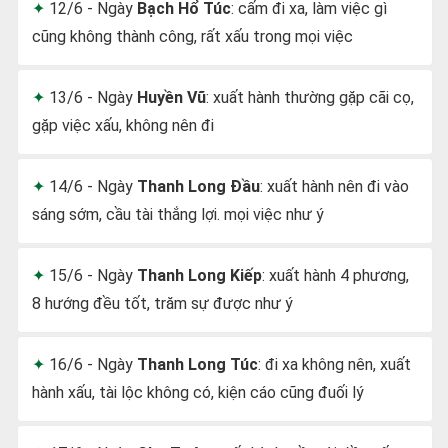
12/6 - Ngày
Bạch Hổ Túc
: cấm đi xa, làm việc gì
cũng không thành công, rất xấu trong mọi việc
13/6 - Ngày
Huyền Vũ
: xuất hành thường gặp cãi cọ,
gặp việc xấu, không nên đi
14/6 - Ngày
Thanh Long Đầu
: xuất hành nên đi vào
sáng sớm, cầu tài thắng lợi. mọi việc như ý
15/6 - Ngày
Thanh Long Kiếp
: xuất hành 4 phương,
8 hướng đều tốt, trăm sự được như ý
16/6 - Ngày
Thanh Long Túc
: đi xa không nên, xuất
hành xấu, tài lộc không có, kiện cáo cũng đuối lý