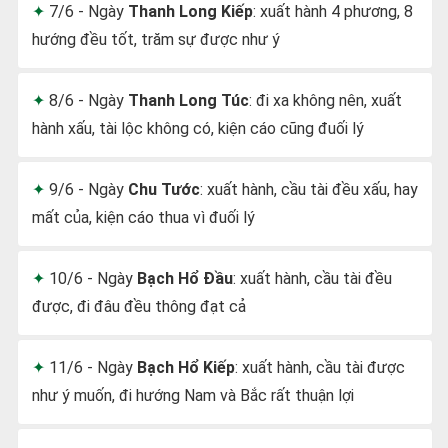
7/6 - Ngày
Thanh Long Kiếp
: xuất hành 4 phương, 8
hướng đều tốt, trăm sự được như ý
8/6 - Ngày
Thanh Long Túc
: đi xa không nên, xuất
hành xấu, tài lộc không có, kiện cáo cũng đuối lý
9/6 - Ngày
Chu Tước
: xuất hành, cầu tài đều xấu, hay
mất của, kiện cáo thua vì đuối lý
10/6 - Ngày
Bạch Hổ Đầu
: xuất hành, cầu tài đều
được, đi đâu đều thông đạt cả
11/6 - Ngày
Bạch Hổ Kiếp
: xuất hành, cầu tài được
như ý muốn, đi hướng Nam và Bắc rất thuận lợi