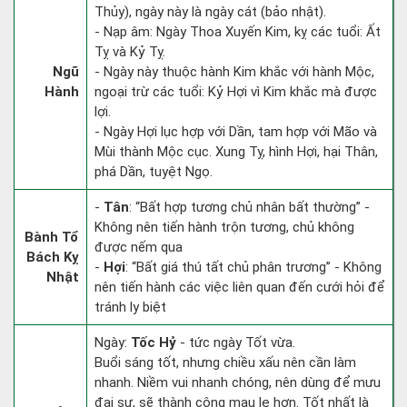
Thủy), ngày này là ngày cát (bảo nhật).
- Nạp âm: Ngày Thoa Xuyến Kim, kỵ các tuổi: Ất
Tỵ và Kỷ Tỵ.
Ngũ
- Ngày này thuộc hành Kim khắc với hành Mộc,
Hành
ngoại trừ các tuổi: Kỷ Hợi vì Kim khắc mà được
lợi.
- Ngày Hợi lục hợp với Dần, tam hợp với Mão và
Mùi thành Mộc cục. Xung Tỵ, hình Hợi, hại Thân,
phá Dần, tuyệt Ngọ.
-
Tân
: “Bất hợp tương chủ nhân bất thường” -
Không nên tiến hành trộn tương, chủ không
Bành Tổ
được nếm qua
Bách Kỵ
-
Hợi
: “Bất giá thú tất chủ phân trương” - Không
Nhật
nên tiến hành các việc liên quan đến cưới hỏi để
tránh ly biệt
Ngày:
Tốc Hỷ
- tức ngày Tốt vừa.
Buổi sáng tốt, nhưng chiều xấu nên cần làm
nhanh. Niềm vui nhanh chóng, nên dùng để mưu
đại sự, sẽ thành công mau lẹ hơn. Tốt nhất là