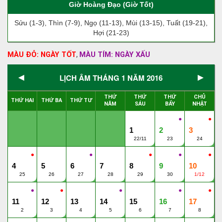
Giờ Hoàng Đạo (Giờ Tốt)
Sửu (1-3), Thìn (7-9), Ngọ (11-13), Mùi (13-15), Tuất (19-21),
Hợi (21-23)
MÀU ĐỎ: NGÀY TỐT
MÀU TÍM: NGÀY XẤU
,
◄
►
LỊCH ÂM THÁNG 1 NĂM 2016
THỨ
THỨ
THỨ
CHỦ
THỨ HAI
THỨ BA
THỨ TƯ
NĂM
SÁU
BẨY
NHẬT
●
●
1
2
3
22/11
23
24
●
●
●
●
●
4
5
6
7
8
9
10
25
26
27
28
29
30
1/12
●
●
●
●
●
11
12
13
14
15
16
17
2
3
4
5
6
7
8