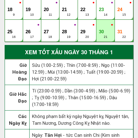
●
●
●
●
●
18
19
20
21
22
23
24
9
10
11
12
13
14
15
●
●
●
●
25
26
27
28
29
30
31
16
17
18
19
20
21
22
XEM TỐT XẤU NGÀY 30 THÁNG 1
Giờ
Sửu (1:00-2:59) ; Thìn (7:00-8:59) ; Ngọ (11:00-
Hoàng
12:59) ; Mùi (13:00-14:59) ; Tuất (19:00-20:59) ;
Đạo
Hợi (21:00-22:59)
Tí (23:00-0:59) ; Dần (3:00-4:59) ; Mão (5:00-6:59)
Giờ Hắc
; Tỵ (9:00-10:59) ; Thân (15:00-16:59) ; Dậu
Đạo
(17:00-18:59)
Các
Không phạm bất kỳ ngày Nguyệt kỵ, Nguyệt tận,
Ngày Kỵ
Tam Nương, Dương Công Kỵ Nhật nào.
Ngày:
Tân Hợi
- tức Can sinh Chi (Kim sinh