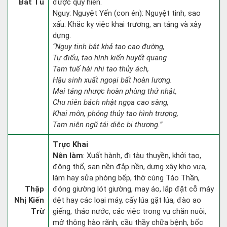
Bát Tú
được quý hiển.
Nguy: Nguyệt Yến (con én): Nguyệt tinh, sao
xấu. Khắc kỵ việc khai trương, an táng và xây
dựng.
“Nguy tinh bât khả tạo cao đường,
Tự điếu, tao hình kiến huyết quang
Tam tuế hài nhi tao thủy ách,
Hậu sinh xuất ngoại bất hoàn lương.
Mai táng nhược hoàn phùng thử nhật,
Chu niên bách nhật ngọa cao sàng,
Khai môn, phóng thủy tạo hình trượng,
Tam niên ngũ tái diệc bi thương.”
Trực Khai
Nên làm
: Xuất hành, đi tàu thuyền, khởi tạo,
động thổ, san nền đắp nền, dựng xây kho vựa,
làm hay sửa phòng bếp, thờ cúng Táo Thần,
Thập
đóng giường lót giường, may áo, lắp đặt cỗ máy
Nhị Kiến
dệt hay các loại máy, cấy lúa gặt lúa, đào ao
Trừ
giếng, tháo nước, các việc trong vụ chăn nuôi,
mở thông hào rãnh, cầu thầy chữa bệnh, bốc