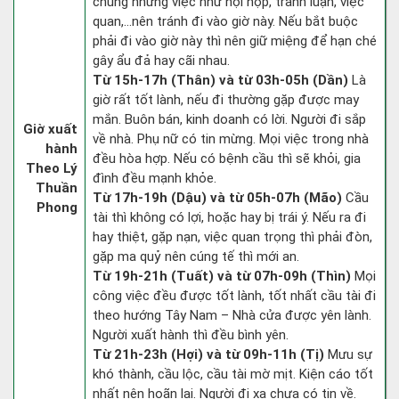
chung những việc như hội họp, tranh luận, việc
quan,…nên tránh đi vào giờ này. Nếu bắt buộc
phải đi vào giờ này thì nên giữ miệng để hạn ché
gây ẩu đả hay cãi nhau.
Từ 15h-17h (Thân) và từ 03h-05h (Dần)
Là
giờ rất tốt lành, nếu đi thường gặp được may
mắn. Buôn bán, kinh doanh có lời. Người đi sắp
Giờ xuất
về nhà. Phụ nữ có tin mừng. Mọi việc trong nhà
hành
đều hòa hợp. Nếu có bệnh cầu thì sẽ khỏi, gia
Theo Lý
đình đều mạnh khỏe.
Thuần
Từ 17h-19h (Dậu) và từ 05h-07h (Mão)
Cầu
Phong
tài thì không có lợi, hoặc hay bị trái ý. Nếu ra đi
hay thiệt, gặp nạn, việc quan trọng thì phải đòn,
gặp ma quỷ nên cúng tế thì mới an.
Từ 19h-21h (Tuất) và từ 07h-09h (Thìn)
Mọi
công việc đều được tốt lành, tốt nhất cầu tài đi
theo hướng Tây Nam – Nhà cửa được yên lành.
Người xuất hành thì đều bình yên.
Từ 21h-23h (Hợi) và từ 09h-11h (Tị)
Mưu sự
khó thành, cầu lộc, cầu tài mờ mịt. Kiện cáo tốt
nhất nên hoãn lại. Người đi xa chưa có tin về.