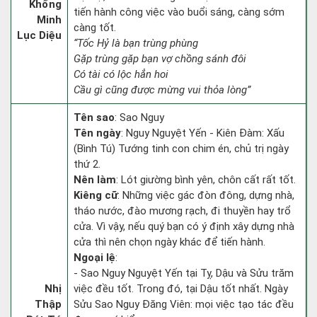
Khổng
tiến hành công việc vào buổi sáng, càng sớm
Minh
càng tốt.
Lục Diệu
“Tốc Hỷ là bạn trùng phùng
Gặp trùng gặp bạn vợ chồng sánh đôi
Có tài có lộc hẳn hoi
Cầu gì cũng được mừng vui thỏa lòng”
Tên sao
: Sao Nguy
Tên ngày
: Nguy Nguyệt Yến - Kiên Đàm: Xấu
(Bình Tú) Tướng tinh con chim én, chủ trị ngày
thứ 2.
Nên làm
: Lót giường bình yên, chôn cất rất tốt.
Kiêng cữ
: Những việc gác đòn đông, dựng nhà,
tháo nước, đào mương rạch, đi thuyền hay trổ
cửa. Vì vậy, nếu quý bạn có ý định xây dựng nhà
cửa thì nên chọn ngày khác để tiến hành.
Ngoại lệ
:
- Sao Nguy Nguyệt Yến tại Tỵ, Dậu và Sửu trăm
Nhị
việc đều tốt. Trong đó, tại Dậu tốt nhất. Ngày
Thập
Sửu Sao Nguy Đăng Viên: mọi việc tạo tác đều