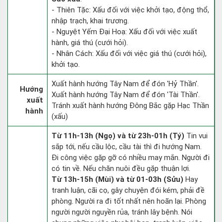
- Thiên Tặc: Xấu đối với việc khởi tạo, động thổ,
nhập trạch, khai trương.
- Nguyệt Yếm Đại Hoạ: Xấu đối với việc xuất
hành, giá thú (cưới hỏi).
- Nhân Cách: Xấu đối với việc giá thú (cưới hỏi),
khởi tạo.
Xuất hành hướng Tây Nam để đón 'Hỷ Thần'.
Hướng
Xuất hành hướng Tây Nam để đón 'Tài Thần'.
xuất
Tránh xuất hành hướng Đông Bắc gặp Hạc Thần
hành
(xấu)
Từ 11h-13h (Ngọ) và từ 23h-01h (Tý)
Tin vui
sắp tới, nếu cầu lộc, cầu tài thì đi hướng Nam.
Đi công việc gặp gỡ có nhiều may mắn. Người đi
có tin về. Nếu chăn nuôi đều gặp thuận lợi.
Từ 13h-15h (Mùi) và từ 01-03h (Sửu)
Hay
tranh luận, cãi cọ, gây chuyện đói kém, phải đề
phòng. Người ra đi tốt nhất nên hoãn lại. Phòng
người người nguyền rủa, tránh lây bệnh. Nói