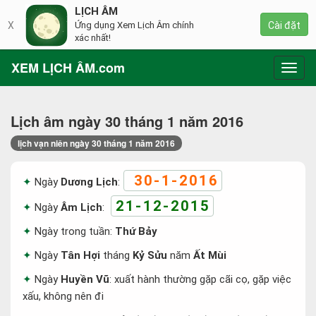
LỊCH ÂM
X
Ứng dụng Xem Lịch Âm chính
Cài đặt
xác nhất!
XEM LỊCH ÂM.com
Toggl
navig
Lịch âm ngày 30 tháng 1 năm 2016
lịch vạn niên ngày 30 tháng 1 năm 2016
30-1-2016
Ngày
Dương Lịch
:
21-12-2015
Ngày
Âm Lịch
:
Ngày trong tuần:
Thứ Bảy
Ngày
Tân Hợi
tháng
Kỷ Sửu
năm
Ất Mùi
Ngày
Huyền Vũ
: xuất hành thường gặp cãi cọ, gặp việc
xấu, không nên đi