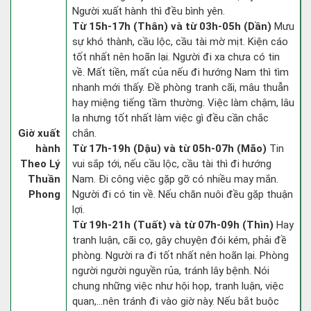
Người xuất hành thì đều bình yên.
Từ 15h-17h (Thân) và từ 03h-05h (Dần)
Mưu
sự khó thành, cầu lộc, cầu tài mờ mịt. Kiện cáo
tốt nhất nên hoãn lại. Người đi xa chưa có tin
về. Mất tiền, mất của nếu đi hướng Nam thì tìm
nhanh mới thấy. Đề phòng tranh cãi, mâu thuẫn
hay miệng tiếng tầm thường. Việc làm chậm, lâu
la nhưng tốt nhất làm việc gì đều cần chắc
Giờ xuất
chắn.
hành
Từ 17h-19h (Dậu) và từ 05h-07h (Mão)
Tin
Theo Lý
vui sắp tới, nếu cầu lộc, cầu tài thì đi hướng
Thuần
Nam. Đi công việc gặp gỡ có nhiều may mắn.
Phong
Người đi có tin về. Nếu chăn nuôi đều gặp thuận
lợi.
Từ 19h-21h (Tuất) và từ 07h-09h (Thìn)
Hay
tranh luận, cãi cọ, gây chuyện đói kém, phải đề
phòng. Người ra đi tốt nhất nên hoãn lại. Phòng
người người nguyền rủa, tránh lây bệnh. Nói
chung những việc như hội họp, tranh luận, việc
quan,…nên tránh đi vào giờ này. Nếu bắt buộc