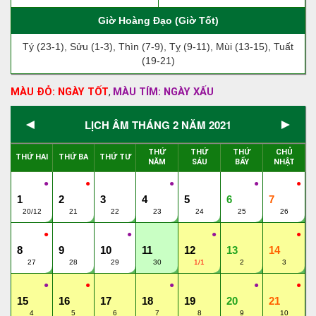
Giờ Hoàng Đạo (Giờ Tốt)
Tý (23-1), Sửu (1-3), Thìn (7-9), Tỵ (9-11), Mùi (13-15), Tuất
(19-21)
MÀU ĐỎ: NGÀY TỐT
MÀU TÍM: NGÀY XẤU
,
◄
►
LỊCH ÂM THÁNG 2 NĂM 2021
THỨ
THỨ
THỨ
CHỦ
THỨ HAI
THỨ BA
THỨ TƯ
NĂM
SÁU
BẨY
NHẬT
●
●
●
●
●
1
2
3
4
5
6
7
20/12
21
22
23
24
25
26
●
●
●
●
8
9
10
11
12
13
14
27
28
29
30
1/1
2
3
●
●
●
●
●
15
16
17
18
19
20
21
4
5
6
7
8
9
10