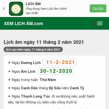
LỊCH ÂM
X
Ứng dụng Xem Lịch Âm chính
Cài đặt
xác nhất!
XEM LỊCH ÂM.com
Toggl
navig
Lịch âm ngày 11 tháng 2 năm 2021
lịch vạn niên ngày 11 tháng 2 năm 2021
11-2-2021
Ngày
Dương Lịch
:
30-12-2020
Ngày
Âm Lịch
:
Ngày trong tuần:
Thứ Năm
Ngày
Canh Dần
tháng
Kỷ Sửu
năm
Canh Tý
Ngày
Thanh Long Túc
: đi xa không nên, xuất hành
xấu, tài lộc không có, kiện cáo cũng đuối lý