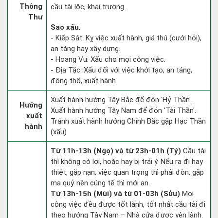
Thông
cầu tài lộc, khai trương.
Thư
Sao xấu
:
- Kiếp Sát: Kỵ việc xuất hành, giá thú (cưới hỏi),
an táng hay xây dựng.
- Hoang Vu: Xấu cho mọi công việc.
- Địa Tặc: Xấu đối với việc khởi tạo, an táng,
động thổ, xuất hành.
Xuất hành hướng Tây Bắc để đón 'Hỷ Thần'.
Hướng
Xuất hành hướng Tây Nam để đón 'Tài Thần'.
xuất
Tránh xuất hành hướng Chính Bắc gặp Hạc Thần
hành
(xấu)
Từ 11h-13h (Ngọ) và từ 23h-01h (Tý)
Cầu tài
thì không có lợi, hoặc hay bị trái ý. Nếu ra đi hay
thiệt, gặp nạn, việc quan trọng thì phải đòn, gặp
ma quỷ nên cúng tế thì mới an.
Từ 13h-15h (Mùi) và từ 01-03h (Sửu)
Mọi
công việc đều được tốt lành, tốt nhất cầu tài đi
theo hướng Tây Nam – Nhà cửa được yên lành.