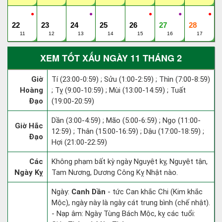
●
●
●
●
●
22
23
24
25
26
27
28
11
12
13
14
15
16
17
XEM TỐT XẤU NGÀY 11 THÁNG 2
Giờ
Tí (23:00-0:59) ; Sửu (1:00-2:59) ; Thìn (7:00-8:59)
Hoàng
; Tỵ (9:00-10:59) ; Mùi (13:00-14:59) ; Tuất
Đạo
(19:00-20:59)
Dần (3:00-4:59) ; Mão (5:00-6:59) ; Ngọ (11:00-
Giờ Hắc
12:59) ; Thân (15:00-16:59) ; Dậu (17:00-18:59) ;
Đạo
Hợi (21:00-22:59)
Các
Không phạm bất kỳ ngày Nguyệt kỵ, Nguyệt tận,
Ngày Kỵ
Tam Nương, Dương Công Kỵ Nhật nào.
Ngày:
Canh Dần
- tức Can khắc Chi (Kim khắc
Mộc), ngày này là ngày cát trung bình (chế nhật).
- Nạp âm: Ngày Tùng Bách Mộc, kỵ các tuổi: