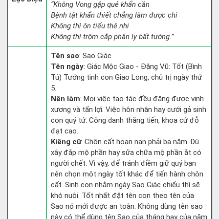
“Không Vong gặp quẻ khẩn cần
Bệnh tật khẩn thiết chẳng làm được chi
Không thì ôn tiểu thê nhi
Không thì trộm cắp phân ly bất tường.”
Tên sao
: Sao Giác
Tên ngày
: Giác Mộc Giao - Đặng Vũ: Tốt (Bình
Tú) Tướng tinh con Giao Long, chủ trị ngày thứ
5.
Nên làm
: Mọi việc tạo tác đều đặng được vinh
xương và tấn lợi. Việc hôn nhân hay cưới gả sinh
con quý tử. Công danh thăng tiến, khoa cử đỗ
đạt cao.
Kiêng cữ
: Chôn cất hoạn nạn phải ba năm. Dù
xây đắp mộ phần hay sửa chữa mộ phần ắt có
người chết. Vì vậy, để tránh điềm giữ quý bạn
nên chọn một ngày tốt khác để tiến hành chôn
cất. Sinh con nhằm ngày Sao Giác chiếu thì sẽ
khó nuôi. Tốt nhất đặt tên con theo tên của
Sao nó mới được an toàn. Không dùng tên sao
này có thể dùng tên Sao của tháng hay của năm