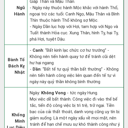
Giáp Thân và Mậu Thân.
Ngũ
- Ngày này thuộc hành Mộc khắc với hành Thổ,
Hành
ngoại trừ các tuổi: Canh Ngọ, Mậu Thân và Bính
Thìn thuộc hành Thổ không sợ Mộc.
- Ngày Dần lục hợp với Hợi, tam hợp với Ngọ và
Tuất thành Hỏa cục. Xung Thân, hình Tỵ, hại Tỵ,
phá Hợi, tuyệt Dậu.
-
Canh
: “Bất kinh lạc chức cơ hư trướng” -
Không nên tiến hành quay tơ để tránh cũi dệt
Bành Tổ
hư hại ngang
Bách Kỵ
-
Dần
: “Bất tế tự quỷ thần bất thường” - Không
Nhật
nên tiến hành công việc liên quan đến tế tự vì
ngày này quỷ thần không bình thường
Ngày:
Không Vong
- tức ngày Hung.
Mọi việc dễ bất thành. Công việc đi vào thế bế
tắc, tiến độ công việc bị trì trệ, trở ngại. Tiền
bạc của cải thất thoát, danh vọng cũng uy tín bị
Khổng
giảm xuống. Là một ngày xấu về mọi mặt, nên
Minh
tránh để hạn chế mưu sự khó thành công như ý.
Lục Diệu