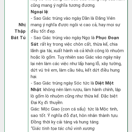
cũng mang ý nghĩa tương đương.
Ngoại lệ
:
- Sao Giác trúng vào ngày Dần là Đăng Viên
Nhị
mang ý nghĩa được ngôi vị cao cả, hay mọi sự
Thập
đều tốt đẹp.
Bát Tú
- Sao Giác trúng vào ngày Ngọ là
Phục Đoạn
Sát
: rất kỵ trong việc chôn cất, thừa kế, chia
lãnh gia tài, xuất hành và cả khởi công lò nhuộm
hoặc lò gốm. Tuy nhiên sao Giác vào ngày này
lại nên làm các việc như lấp hang lỗ, xây tường,
dứt vú trẻ em, làm cầu tiêu, kết dứt điều hung
hại.
- Sao Giác trúng ngày Sóc tức là
Diệt Một
Nhật
: không nên làm rượu, làm hành chính, lập
lò gốm lò nhuộm cũng như thừa kế. Đặc biệt
Đại Kỵ đi thuyền.
Giác: Mộc Giao (con cá sấu): tức là Mộc tinh,
sao tốt. Ý nghĩa đỗ đạt, hôn nhân thành tựu.
Đồng thời kỵ cải táng và hung táng.
“Giác tinh tọa tác chủ vinh xương