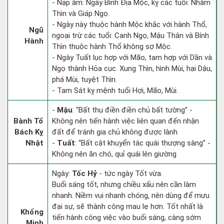
- Nạp âm: Ngày Bình Địa Mộc, kỵ các tuổi: Nhâm
Thìn và Giáp Ngọ.
- Ngày này thuộc hành Mộc khắc với hành Thổ,
Ngũ
ngoại trừ các tuổi: Canh Ngọ, Mậu Thân và Bính
Hành
Thìn thuộc hành Thổ không sợ Mộc.
- Ngày Tuất lục hợp với Mão, tam hợp với Dần và
Ngọ thành Hỏa cục. Xung Thìn, hình Mùi, hại Dậu,
phá Mùi, tuyệt Thìn.
- Tam Sát kỵ mệnh tuổi Hợi, Mão, Mùi.
-
Mậu
: “Bất thụ điền điền chủ bất tường” -
Bành Tổ
Không nên tiến hành việc liên quan đến nhận
Bách Kỵ
đất để tránh gia chủ không được lành
Nhật
-
Tuất
: “Bất cật khuyển tác quái thượng sàng” -
Không nên ăn chó, quỉ quái lên giường
Ngày:
Tốc Hỷ
- tức ngày Tốt vừa.
Buổi sáng tốt, nhưng chiều xấu nên cần làm
nhanh. Niềm vui nhanh chóng, nên dùng để mưu
đại sự, sẽ thành công mau lẹ hơn. Tốt nhất là
Khổng
tiến hành công việc vào buổi sáng, càng sớm
Minh