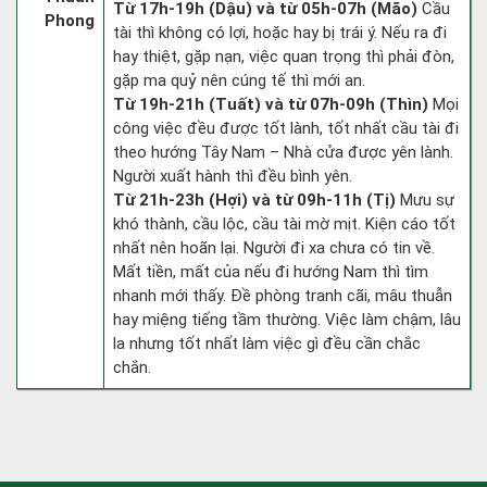
Từ 17h-19h (Dậu) và từ 05h-07h (Mão)
Cầu
Phong
tài thì không có lợi, hoặc hay bị trái ý. Nếu ra đi
hay thiệt, gặp nạn, việc quan trọng thì phải đòn,
gặp ma quỷ nên cúng tế thì mới an.
Từ 19h-21h (Tuất) và từ 07h-09h (Thìn)
Mọi
công việc đều được tốt lành, tốt nhất cầu tài đi
theo hướng Tây Nam – Nhà cửa được yên lành.
Người xuất hành thì đều bình yên.
Từ 21h-23h (Hợi) và từ 09h-11h (Tị)
Mưu sự
khó thành, cầu lộc, cầu tài mờ mịt. Kiện cáo tốt
nhất nên hoãn lại. Người đi xa chưa có tin về.
Mất tiền, mất của nếu đi hướng Nam thì tìm
nhanh mới thấy. Đề phòng tranh cãi, mâu thuẫn
hay miệng tiếng tầm thường. Việc làm chậm, lâu
la nhưng tốt nhất làm việc gì đều cần chắc
chắn.