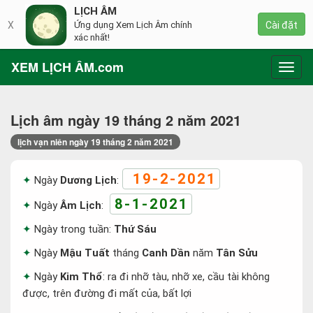
LỊCH ÂM
X
Ứng dụng Xem Lịch Âm chính
Cài đặt
xác nhất!
XEM LỊCH ÂM.com
Toggl
navig
Lịch âm ngày 19 tháng 2 năm 2021
lịch vạn niên ngày 19 tháng 2 năm 2021
19-2-2021
Ngày
Dương Lịch
:
8-1-2021
Ngày
Âm Lịch
:
Ngày trong tuần:
Thứ Sáu
Ngày
Mậu Tuất
tháng
Canh Dần
năm
Tân Sửu
Ngày
Kim Thổ
: ra đi nhỡ tàu, nhỡ xe, cầu tài không
được, trên đường đi mất của, bất lợi