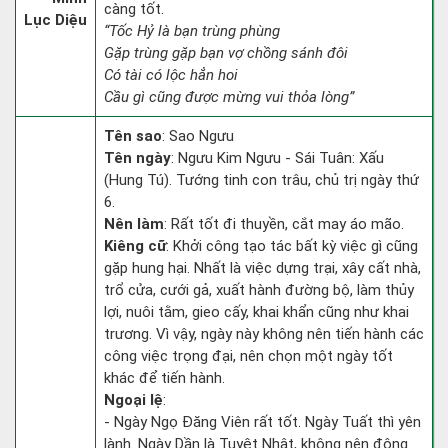
càng tốt.
Lục Diệu
“Tốc Hỷ là bạn trùng phùng
Gặp trùng gặp bạn vợ chồng sánh đôi
Có tài có lộc hẳn hoi
Cầu gì cũng được mừng vui thỏa lòng”
Tên sao
: Sao Ngưu
Tên ngày
: Ngưu Kim Ngưu - Sái Tuân: Xấu
(Hung Tú). Tướng tinh con trâu, chủ trị ngày thứ
6.
Nên làm
: Rất tốt đi thuyền, cắt may áo mão.
Kiêng cữ
: Khởi công tạo tác bất kỳ việc gì cũng
gặp hung hại. Nhất là việc dựng trại, xây cất nhà,
trổ cửa, cưới gả, xuất hành đường bộ, làm thủy
lợi, nuôi tằm, gieo cấy, khai khẩn cũng như khai
trương. Vì vậy, ngày này không nên tiến hành các
công việc trọng đại, nên chọn một ngày tốt
khác để tiến hành.
Ngoại lệ
:
- Ngày Ngọ Đăng Viên rất tốt. Ngày Tuất thì yên
lành. Ngày Dần là Tuyệt Nhật, không nên động