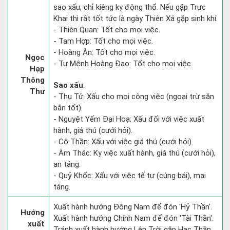
sao xấu, chỉ kiêng kỵ động thổ. Nếu gặp Trực
Khai thì rất tốt tức là ngày Thiên Xá gặp sinh khí.
- Thiên Quan: Tốt cho mọi việc.
- Tam Hợp: Tốt cho mọi việc.
- Hoàng Ân: Tốt cho mọi việc.
Ngọc
- Tư Mệnh Hoàng Đạo: Tốt cho mọi việc.
Hạp
Thông
Sao xấu
:
Thư
- Thụ Tử: Xấu cho mọi công việc (ngoại trừ săn
bắn tốt).
- Nguyệt Yếm Đại Hoạ: Xấu đối với việc xuất
hành, giá thú (cưới hỏi).
- Cô Thần: Xấu với việc giá thú (cưới hỏi).
- Âm Thác: Kỵ việc xuất hành, giá thú (cưới hỏi),
an táng.
- Quỷ Khốc: Xấu với việc tế tự (cúng bái), mai
táng.
Xuất hành hướng Đông Nam để đón 'Hỷ Thần'.
Hướng
Xuất hành hướng Chính Nam để đón 'Tài Thần'.
xuất
Tránh xuất hành hướng Lên Trời gặp Hạc Thần