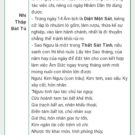
tác việc chi, riêng có ngày Nhâm Dần thì dùng
được.
Nhị
- Trúng ngày 14 Âm lịch là
Diệt Một Sát
, kiêng
Thập
cữ: lập lò nhuộm lò gốm, làm rượu, thừa kế sự
Bát Tú
nghiệp, vào làm hành chánh, nhất là đi thuyền
chẳng thể tránh khỏi rủi ro.
- Sao Ngưu là một trong
Thất Sát Tinh
, nếu
sanh con thì khó nuôi. Lấy tên Sao tháng, của
năm hay của ngày để đặt tên cho con kết hợp
làm việc Âm Đức ngay trong tháng sinh mới
mong nuôi con khôn lớn được.
Ngưu: Kim Ngưu (con trâu): Kim tinh, sao xấu. Kỵ
xây cất, hôn nhân.
“Ngưu tinh tạo tác chủ tai nguy,
Cửu hoành tam tai bất khả thôi,
Gia trạch bất an, nhân khẩu thoái,
Điền tàm bất lợi, chủ nhân suy.
Giá thú, hôn nhân giai tự tổn,
Kim ngân tài cốc tiệm vô chi.
Nhược thị khai môn, tính phóng thủy,