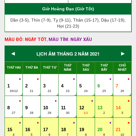
Giờ Hoàng Đạo (Giờ Tốt)
Dần (3-5), Thìn (7-9), Tỵ (9-11), Thân (15-17), Dậu (17-19),
Hợi (21-23)
MÀU ĐỎ: NGÀY TỐT
MÀU TÍM: NGÀY XẤU
,
◄
►
LỊCH ÂM THÁNG 2 NĂM 2021
THỨ
THỨ
THỨ
CHỦ
THỨ HAI
THỨ BA
THỨ TƯ
NĂM
SÁU
BẨY
NHẬT
●
●
●
●
●
1
2
3
4
5
6
7
20/12
21
22
23
24
25
26
●
●
●
●
8
9
10
11
12
13
14
27
28
29
30
1/1
2
3
●
●
●
●
●
15
16
17
18
19
20
21
4
5
6
7
8
9
10