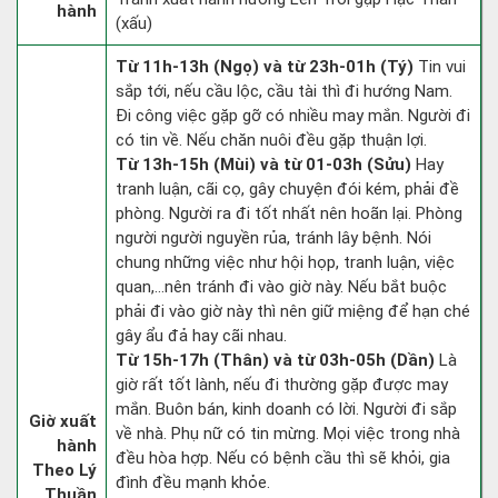
hành
(xấu)
Từ 11h-13h (Ngọ) và từ 23h-01h (Tý)
Tin vui
sắp tới, nếu cầu lộc, cầu tài thì đi hướng Nam.
Đi công việc gặp gỡ có nhiều may mắn. Người đi
có tin về. Nếu chăn nuôi đều gặp thuận lợi.
Từ 13h-15h (Mùi) và từ 01-03h (Sửu)
Hay
tranh luận, cãi cọ, gây chuyện đói kém, phải đề
phòng. Người ra đi tốt nhất nên hoãn lại. Phòng
người người nguyền rủa, tránh lây bệnh. Nói
chung những việc như hội họp, tranh luận, việc
quan,…nên tránh đi vào giờ này. Nếu bắt buộc
phải đi vào giờ này thì nên giữ miệng để hạn ché
gây ẩu đả hay cãi nhau.
Từ 15h-17h (Thân) và từ 03h-05h (Dần)
Là
giờ rất tốt lành, nếu đi thường gặp được may
mắn. Buôn bán, kinh doanh có lời. Người đi sắp
Giờ xuất
về nhà. Phụ nữ có tin mừng. Mọi việc trong nhà
hành
đều hòa hợp. Nếu có bệnh cầu thì sẽ khỏi, gia
Theo Lý
đình đều mạnh khỏe.
Thuần