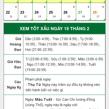
●
●
●
●
●
22
23
24
25
26
27
28
11
12
13
14
15
16
17
XEM TỐT XẤU NGÀY 19 THÁNG 2
Giờ
Dần (3:00-4:59) ; Thìn (7:00-8:59) ; Tỵ (9:00-
Hoàng
10:59) ; Thân (15:00-16:59) ; Dậu (17:00-18:59) ;
Đạo
Hợi (21:00-22:59)
Tí (23:00-0:59) ; Sửu (1:00-2:59) ; Mão (5:00-6:59)
Giờ Hắc
; Ngọ (11:00-12:59) ; Mùi (13:00-14:59) ; Tuất
Đạo
(19:00-20:59)
Phạm phải ngày:
Các
-
Thụ Tử
: Ngày này trăm sự đều kỵ không nên
Ngày Kỵ
tiến hành bất cứ việc gì.
Ngày:
Mậu Tuất
- tức Can Chi tương đồng
(cùng Thổ), ngày này là ngày cát.