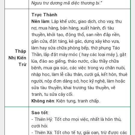
Ngưu trư dương mã diệc thương bi.”
Trực Thành
Nên làm
: Lập khế ước, giao dịch, cho vay, thu
nợ, mua hàng, bán hàng, xuất hành, đi tàu
thuyền, khởi tạo, động thổ, san nền đắp nền,
gắn cửa, đặt táng, kê gác, dựng xây kho vựa,
làm hay sửa chữa phòng bếp, thờ phụng Táo
Thập
Thần, lắp đặt máy móc ( hay các loại máy ), gặt
Nhị Kiến
lúa, đào ao giếng, tháo nước, cầu thầy chữa
Trừ
bệnh, mua gia súc, các việc trong vụ chăn nuôi,
nhập học, làm lễ cầu thân, cưới gả, kết hôn, thuê
người, nộp đơn dâng sớ, học kỹ nghệ, làm hoặc
sửa tàu thuyền, khai trương tàu thuyền, vẽ
tranh, tu sửa cây cối.
Không nên
: Kiện tụng, tranh chấp.
Sao tốt
:
- Thiên Hỷ: Tốt cho mọi việc, nhất là hôn thú,
cưới hỏi.
- Thiên Xá: Tốt cho tế tự, giải oan, trừ được các