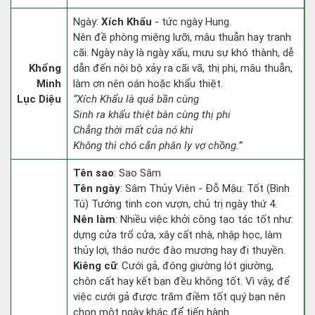
Ngày:
Xích Khẩu
- tức ngày Hung.
Nên đề phòng miệng lưỡi, mâu thuẫn hay tranh
cãi. Ngày này là ngày xấu, mưu sự khó thành, dễ
Khổng
dẫn đến nội bộ xảy ra cãi vã, thị phi, mâu thuẫn,
Minh
làm ơn nên oán hoặc khẩu thiệt.
Lục Diệu
“Xích Khẩu là quả bần cùng
Sinh ra khẩu thiệt bàn cùng thị phi
Chẳng thời mất của nó khi
Không thì chó cắn phân ly vợ chồng.”
Tên sao
: Sao Sâm
Tên ngày
: Sâm Thủy Viên - Đỗ Mậu: Tốt (Bình
Tú) Tướng tinh con vượn, chủ trị ngày thứ 4.
Nên làm
: Nhiều việc khởi công tạo tác tốt như:
dựng cửa trổ cửa, xây cất nhà, nhập học, làm
thủy lợi, tháo nước đào mương hay đi thuyền.
Kiêng cữ
: Cưới gả, đóng giường lót giường,
chôn cất hay kết bạn đều không tốt. Vì vậy, để
việc cưới gả được trăm điềm tốt quý bạn nên
chọn một ngày khác để tiến hành.