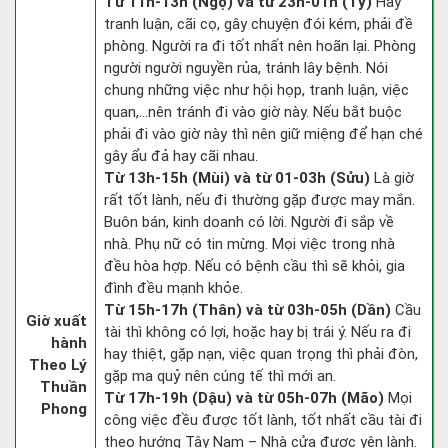
Từ 11h-13h (Ngọ) và từ 23h-01h (Tý)
Hay
tranh luận, cãi cọ, gây chuyện đói kém, phải đề
phòng. Người ra đi tốt nhất nên hoãn lại. Phòng
người người nguyền rủa, tránh lây bệnh. Nói
chung những việc như hội họp, tranh luận, việc
quan,…nên tránh đi vào giờ này. Nếu bắt buộc
phải đi vào giờ này thì nên giữ miệng để hạn ché
gây ẩu đả hay cãi nhau.
Từ 13h-15h (Mùi) và từ 01-03h (Sửu)
Là giờ
rất tốt lành, nếu đi thường gặp được may mắn.
Buôn bán, kinh doanh có lời. Người đi sắp về
nhà. Phụ nữ có tin mừng. Mọi việc trong nhà
đều hòa hợp. Nếu có bệnh cầu thì sẽ khỏi, gia
đình đều mạnh khỏe.
Từ 15h-17h (Thân) và từ 03h-05h (Dần)
Cầu
Giờ xuất
tài thì không có lợi, hoặc hay bị trái ý. Nếu ra đi
hành
hay thiệt, gặp nạn, việc quan trọng thì phải đòn,
Theo Lý
gặp ma quỷ nên cúng tế thì mới an.
Thuần
Từ 17h-19h (Dậu) và từ 05h-07h (Mão)
Mọi
Phong
công việc đều được tốt lành, tốt nhất cầu tài đi
theo hướng Tây Nam – Nhà cửa được yên lành.