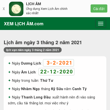
LỊCH ÂM
X
Ứng dụng Xem Lịch Âm chính
Cài đặt
xác nhất!
XEM LỊCH ÂM.com
Toggl
navig
Lịch âm ngày 3 tháng 2 năm 2021
lịch vạn niên ngày 3 tháng 2 năm 2021
3-2-2021
Ngày
Dương Lịch
:
22-12-2020
Ngày
Âm Lịch
:
Ngày trong tuần:
Thứ Tư
Ngày
Nhâm Ngọ
tháng
Kỷ Sửu
năm
Canh Tý
Ngày
Thanh Long Đầu
: xuất hành nên đi vào sáng
sớm, cầu tài thắng lợi. mọi việc như ý