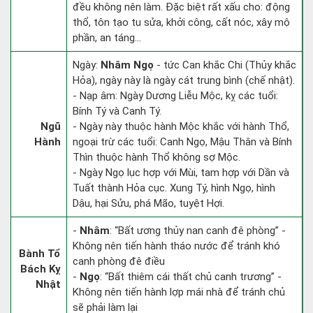
đều không nên làm. Đặc biệt rất xấu cho: động
thổ, tôn tạo tu sửa, khởi công, cất nóc, xây mộ
phần, an táng...
Ngày:
Nhâm Ngọ
- tức Can khắc Chi (Thủy khắc
Hỏa), ngày này là ngày cát trung bình (chế nhật).
- Nạp âm: Ngày Dương Liễu Mộc, kỵ các tuổi:
Bính Tý và Canh Tý.
Ngũ
- Ngày này thuộc hành Mộc khắc với hành Thổ,
Hành
ngoại trừ các tuổi: Canh Ngọ, Mậu Thân và Bính
Thìn thuộc hành Thổ không sợ Mộc.
- Ngày Ngọ lục hợp với Mùi, tam hợp với Dần và
Tuất thành Hỏa cục. Xung Tý, hình Ngọ, hình
Dậu, hại Sửu, phá Mão, tuyệt Hợi.
-
Nhâm
: “Bất ương thủy nan canh đê phòng” -
Không nên tiến hành tháo nước để tránh khó
Bành Tổ
canh phòng đê điều
Bách Kỵ
-
Ngọ
: “Bất thiêm cái thất chủ canh trương” -
Nhật
Không nên tiến hành lợp mái nhà để tránh chủ
sẽ phải làm lại