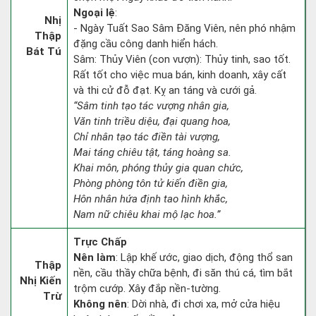
Ngoại lệ
:
Nhị
- Ngày Tuất Sao Sâm Đăng Viên, nên phó nhậm
Thập
đặng cầu công danh hiển hách.
Bát Tú
Sâm: Thủy Viên (con vượn): Thủy tinh, sao tốt.
Rất tốt cho việc mua bán, kinh doanh, xây cất
và thi cử đỗ đạt. Kỵ an táng và cưới gả.
“Sâm tinh tạo tác vượng nhân gia,
Văn tinh triều diệu, đại quang hoa,
Chỉ nhân tạo tác điền tài vượng,
Mai táng chiêu tật, táng hoàng sa.
Khai môn, phóng thủy gia quan chức,
Phòng phòng tôn tử kiến điền gia,
Hôn nhân hứa định tao hình khắc,
Nam nữ chiêu khai mộ lạc hoa.”
Trực Chấp
Nên làm
: Lập khế ước, giao dịch, động thổ san
Thập
nền, cầu thầy chữa bệnh, đi săn thú cá, tìm bắt
Nhị Kiến
trộm cướp. Xây đắp nền-tường.
Trừ
Không nên
: Dời nhà, đi chơi xa, mở cửa hiệu