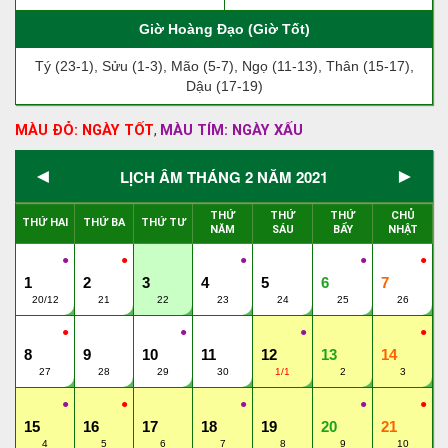
Giờ Hoàng Đạo (Giờ Tốt)
Tý (23-1), Sửu (1-3), Mão (5-7), Ngọ (11-13), Thân (15-17),
Dậu (17-19)
MÀU ĐỎ: NGÀY TỐT
MÀU TÍM: NGÀY XẤU
,
◄
►
LỊCH ÂM THÁNG 2 NĂM 2021
THỨ
THỨ
THỨ
CHỦ
THỨ HAI
THỨ BA
THỨ TƯ
NĂM
SÁU
BẨY
NHẬT
●
●
●
●
●
1
2
3
4
5
6
7
20/12
21
22
23
24
25
26
●
●
●
●
8
9
10
11
12
13
14
27
28
29
30
1/1
2
3
●
●
●
●
●
15
16
17
18
19
20
21
4
5
6
7
8
9
10