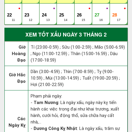
●
●
●
●
●
22
23
24
25
26
27
28
11
12
13
14
15
16
17
XEM TỐT XẤU NGÀY 3 THÁNG 2
Giờ
Tí (23:00-0:59) ; Sửu (1:00-2:59) ; Mão (5:00-6:59)
Hoàng
; Ngọ (11:00-12:59) ; Thân (15:00-16:59) ; Dậu
Đạo
(17:00-18:59)
Dần (3:00-4:59) ; Thìn (7:00-8:59) ; Tỵ (9:00-
Giờ Hắc
10:59) ; Mùi (13:00-14:59) ; Tuất (19:00-20:59) ;
Đạo
Hợi (21:00-22:59)
Phạm phải ngày:
-
Tam Nương
: Là ngày xấu, ngày này kỵ tiến
hành các việc trọng đại như khai trương, xuất
hành, cưới hỏi, động thổ, sửa chữa hay cất
Các
nhà,...
Ngày Kỵ
-
Dương Công Kỵ Nhật
: Là ngày xấu, trăm sự