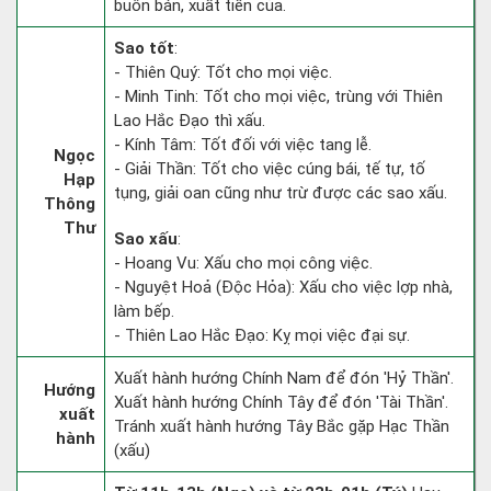
buôn bán, xuất tiền của.
Sao tốt
:
- Thiên Quý: Tốt cho mọi việc.
- Minh Tinh: Tốt cho mọi việc, trùng với Thiên
Lao Hắc Đạo thì xấu.
- Kính Tâm: Tốt đối với việc tang lễ.
Ngọc
- Giải Thần: Tốt cho việc cúng bái, tế tự, tố
Hạp
tụng, giải oan cũng như trừ được các sao xấu.
Thông
Thư
Sao xấu
:
- Hoang Vu: Xấu cho mọi công việc.
- Nguyệt Hoả (Độc Hỏa): Xấu cho việc lợp nhà,
làm bếp.
- Thiên Lao Hắc Đạo: Kỵ mọi việc đại sự.
Xuất hành hướng Chính Nam để đón 'Hỷ Thần'.
Hướng
Xuất hành hướng Chính Tây để đón 'Tài Thần'.
xuất
Tránh xuất hành hướng Tây Bắc gặp Hạc Thần
hành
(xấu)