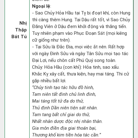
Ngoại lệ
:
- Sao Chủy Hỏa Hầu tại Tỵ bị đoạt khí, còn Hung
thì càng thêm Hung. Tại Dậu rất tốt, vì Sao Chủy
Nhị
Đăng Viên ở Dậu đem khởi động và thăng tiến.
Thập
Tuy nhiên phạm vào Phục Đoạn Sát (mọi kiêng
Bát Tú
cữ giống như trên).
- Tại Sửu là Đắc Địa, mọi việc ắt nên. Rất hợp
với ngày Đinh Sửu và ngày Tân Sửu mọi tạo tác
Đại Lợi, nếu chôn cất Phú Quý song toàn.
Chủy: Hỏa Hầu (con khỉ): Hỏa tinh, sao xấu.
Khắc Kỵ xây cất, thưa kiện, hay mai táng. Thi cử
gặp nhiều bất lợi.
“Chủy tinh tạo tác hữu đồ hình,
Tam niên tất đinh chủ linh đinh,
Mai táng tốt tử đa do thử,
Thủ định Dần niên tiện sát nhân.
Tam tang bất chỉ giai do thử,
Nhất nhân dược độc nhị nhân thân.
Gia môn điền địa giai thoán bại,
Thương khố kim tiền hóa tác cần.”