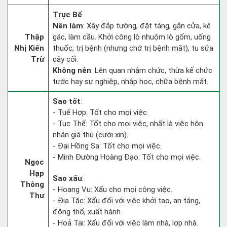
Trực Bế
Nên làm
: Xây đắp tường, đặt táng, gắn cửa, kê
Thập
gác, làm cầu. Khởi công lò nhuộm lò gốm, uống
Nhị Kiến
thuốc, trị bệnh (nhưng chớ trị bệnh mắt), tu sửa
Trừ
cây cối.
Không nên
: Lên quan nhậm chức, thừa kế chức
tước hay sự nghiệp, nhập học, chữa bệnh mắt.
Sao tốt
:
- Tuế Hợp: Tốt cho mọi việc.
- Tục Thế: Tốt cho mọi việc, nhất là việc hôn
nhân giá thú (cưới xin).
- Đại Hồng Sa: Tốt cho mọi việc.
- Minh Đường Hoàng Đạo: Tốt cho mọi việc.
Ngọc
Hạp
Sao xấu
:
Thông
- Hoang Vu: Xấu cho mọi công việc.
Thư
- Địa Tặc: Xấu đối với việc khởi tạo, an táng,
động thổ, xuất hành.
- Hoả Tai: Xấu đối với việc làm nhà, lợp nhà.