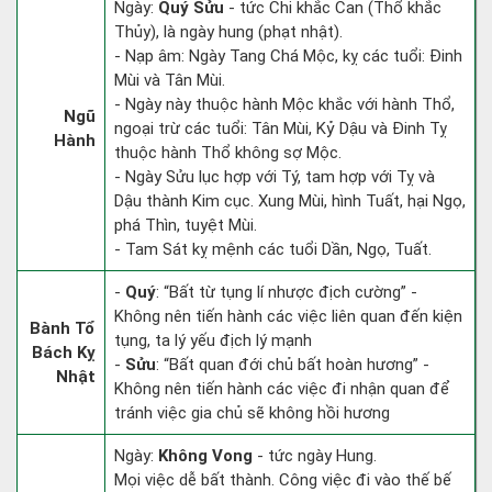
Ngày:
Quý Sửu
- tức Chi khắc Can (Thổ khắc
Thủy), là ngày hung (phạt nhật).
- Nạp âm: Ngày Tang Chá Mộc, kỵ các tuổi: Đinh
Mùi và Tân Mùi.
- Ngày này thuộc hành Mộc khắc với hành Thổ,
Ngũ
ngoại trừ các tuổi: Tân Mùi, Kỷ Dậu và Đinh Tỵ
Hành
thuộc hành Thổ không sợ Mộc.
- Ngày Sửu lục hợp với Tý, tam hợp với Tỵ và
Dậu thành Kim cục. Xung Mùi, hình Tuất, hại Ngọ,
phá Thìn, tuyệt Mùi.
- Tam Sát kỵ mệnh các tuổi Dần, Ngọ, Tuất.
-
Quý
: “Bất từ tụng lí nhược địch cường” -
Không nên tiến hành các việc liên quan đến kiện
Bành Tổ
tụng, ta lý yếu địch lý mạnh
Bách Kỵ
-
Sửu
: “Bất quan đới chủ bất hoàn hương” -
Nhật
Không nên tiến hành các việc đi nhận quan để
tránh việc gia chủ sẽ không hồi hương
Ngày:
Không Vong
- tức ngày Hung.
Mọi việc dễ bất thành. Công việc đi vào thế bế