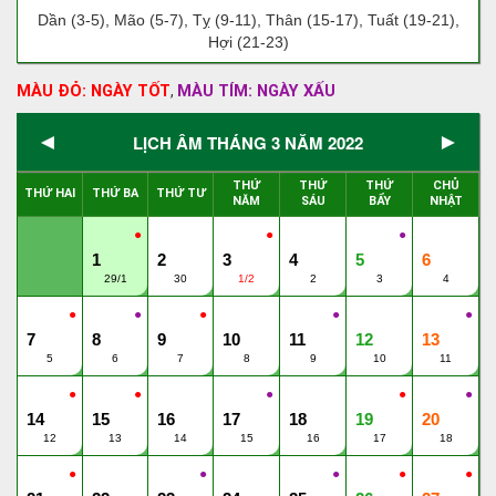
Dần (3-5), Mão (5-7), Tỵ (9-11), Thân (15-17), Tuất (19-21),
Hợi (21-23)
MÀU ĐỎ: NGÀY TỐT
MÀU TÍM: NGÀY XẤU
,
◄
►
LỊCH ÂM THÁNG 3 NĂM 2022
THỨ
THỨ
THỨ
CHỦ
THỨ HAI
THỨ BA
THỨ TƯ
NĂM
SÁU
BẨY
NHẬT
●
●
●
1
2
3
4
5
6
29/1
30
1/2
2
3
4
●
●
●
●
●
7
8
9
10
11
12
13
5
6
7
8
9
10
11
●
●
●
●
●
14
15
16
17
18
19
20
12
13
14
15
16
17
18
●
●
●
●
●