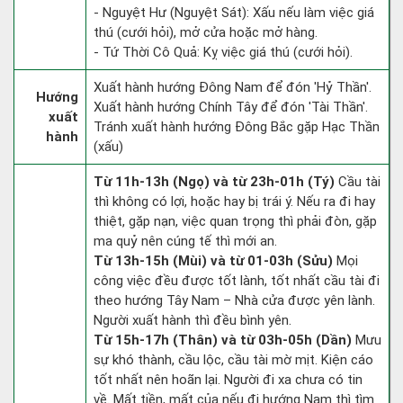
- Nguyệt Hư (Nguyệt Sát): Xấu nếu làm việc giá
thú (cưới hỏi), mở cửa hoặc mở hàng.
- Tứ Thời Cô Quả: Kỵ việc giá thú (cưới hỏi).
Xuất hành hướng Đông Nam để đón 'Hỷ Thần'.
Hướng
Xuất hành hướng Chính Tây để đón 'Tài Thần'.
xuất
Tránh xuất hành hướng Đông Bắc gặp Hạc Thần
hành
(xấu)
Từ 11h-13h (Ngọ) và từ 23h-01h (Tý)
Cầu tài
thì không có lợi, hoặc hay bị trái ý. Nếu ra đi hay
thiệt, gặp nạn, việc quan trọng thì phải đòn, gặp
ma quỷ nên cúng tế thì mới an.
Từ 13h-15h (Mùi) và từ 01-03h (Sửu)
Mọi
công việc đều được tốt lành, tốt nhất cầu tài đi
theo hướng Tây Nam – Nhà cửa được yên lành.
Người xuất hành thì đều bình yên.
Từ 15h-17h (Thân) và từ 03h-05h (Dần)
Mưu
sự khó thành, cầu lộc, cầu tài mờ mịt. Kiện cáo
tốt nhất nên hoãn lại. Người đi xa chưa có tin
về. Mất tiền, mất của nếu đi hướng Nam thì tìm