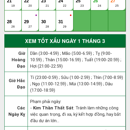
21
22
23
24
25
26
27
19
20
21
22
23
24
25
●
●
28
29
30
31
26
27
28
29
XEM TỐT XẤU NGÀY 1 THÁNG 3
Giờ
Dần (3:00-4:59) ; Mão (5:00-6:59) ; Tỵ (9:00-
Hoàng
10:59) ; Thân (15:00-16:59) ; Tuất (19:00-20:59) ;
Đạo
Hợi (21:00-22:59)
Tí (23:00-0:59) ; Sửu (1:00-2:59) ; Thìn (7:00-8:59)
Giờ Hắc
; Ngọ (11:00-12:59) ; Mùi (13:00-14:59) ; Dậu
Đạo
(17:00-18:59)
Phạm phải ngày:
Các
-
Kim Thần Thất Sát
: Tránh làm những công
Ngày Kỵ
việc quan trọng, đi xa, ký kết hợp đồng, hay bắt
đầu dự án lớn...