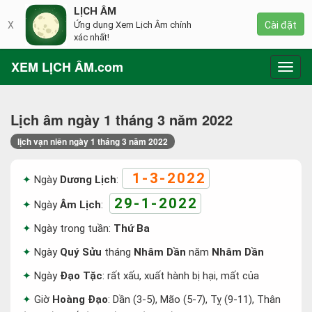
LỊCH ÂM
X
Ứng dụng Xem Lịch Âm chính
Cài đặt
xác nhất!
XEM LỊCH ÂM.com
Toggl
navig
Lịch âm ngày 1 tháng 3 năm 2022
lịch vạn niên ngày 1 tháng 3 năm 2022
1-3-2022
Ngày
Dương Lịch
:
29-1-2022
Ngày
Âm Lịch
:
Ngày trong tuần:
Thứ Ba
Ngày
Quý Sửu
tháng
Nhâm Dần
năm
Nhâm Dần
Ngày
Đạo Tặc
: rất xấu, xuất hành bị hại, mất của
Giờ
Hoàng Đạo
: Dần (3-5), Mão (5-7), Tỵ (9-11), Thân