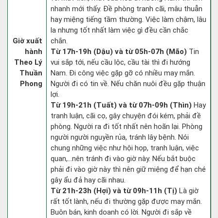
nhanh mới thấy. Đề phòng tranh cãi, mâu thuẫn
hay miệng tiếng tầm thường. Việc làm chậm, lâu
la nhưng tốt nhất làm việc gì đều cần chắc
Giờ xuất
chắn.
hành
Từ 17h-19h (Dậu) và từ 05h-07h (Mão)
Tin
Theo Lý
vui sắp tới, nếu cầu lộc, cầu tài thì đi hướng
Thuần
Nam. Đi công việc gặp gỡ có nhiều may mắn.
Phong
Người đi có tin về. Nếu chăn nuôi đều gặp thuận
lợi.
Từ 19h-21h (Tuất) và từ 07h-09h (Thìn)
Hay
tranh luận, cãi cọ, gây chuyện đói kém, phải đề
phòng. Người ra đi tốt nhất nên hoãn lại. Phòng
người người nguyền rủa, tránh lây bệnh. Nói
chung những việc như hội họp, tranh luận, việc
quan,…nên tránh đi vào giờ này. Nếu bắt buộc
phải đi vào giờ này thì nên giữ miệng để hạn ché
gây ẩu đả hay cãi nhau.
Từ 21h-23h (Hợi) và từ 09h-11h (Tị)
Là giờ
rất tốt lành, nếu đi thường gặp được may mắn.
Buôn bán, kinh doanh có lời. Người đi sắp về