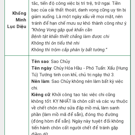
tắc, tiến độ công việc bị trì trệ, trở ngại. Tiền
bạc của cải thất thoát, danh vọng cũng uy tín bị
Khổng
giảm xuống. Là một ngày xấu về mọi mặt, nên
Minh
tránh để hạn chế mưu sự khó thành công như ý.
Lục Diệu
“Không Vong gặp quẻ khẩn cần
Bệnh tật khẩn thiết chẳng làm được chi
Không thì ôn tiểu thê nhi
Không thì trộm cắp phân ly bất tường.”
Tên sao
: Sao Chủy
Tên ngày
: Chủy Hỏa Hầu - Phó Tuấn: Xấu (Hung
Tú) Tướng tinh con khỉ, chủ trị ngày thứ 3.
Nên làm
: Sao Chủy không nên làm bất kỳ việc
chi.
Kiêng cữ
: Khởi công tạo tác việc chi cũng
không tốt. KỴ NHẤT là chôn cất và các vụ thuộc
về chết chôn như sửa đắp mồ mả, làm sanh
phần (làm mồ mã để sẵn), đóng thọ đường
(đóng hòm để sẵn). Ngày này tuyệt đối không
tiến hành chôn cất người chết để tránh gặp
điềm dữ.