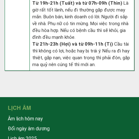
Từ 19h-21h (Tuất) và từ 07h-09h (Thìn)
Là
giờ rất tốt lành, nếu đi thường gặp được may
mắn. Buôn bán, kinh doanh có lời. Người đi sắp
về nhà. Phụ nữ có tin mừng. Mọi việc trong nhà
đều hòa hợp. Nếu có bệnh cầu thì sẽ khỏi, gia
đình đều mạnh khỏe.
Từ 21h-23h (Hợi) và từ 09h-11h (Tị)
Cầu tài
thì không có lợi, hoặc hay bị trái ý. Nếu ra đi hay
thiệt, gặp nạn, việc quan trọng thì phải đòn, gặp
ma quỷ nên cúng tế thì mới an.
LỊCH ÂM
Âm lịch hôm nay
Đổi ngày âm dương
Lịch âm 2025