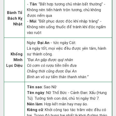
-
Tân
: “Bất hợp tương chủ nhân bất thường” -
Không nên tiến hành trộn tương, chủ không
Bành Tổ
được nếm qua
Bách Kỵ
-
Mùi
: “Bất phục dược độc khí nhập tràng” -
Nhật
Không nên uống thuốc để tránh khí độc ngấm
vào ruột
Ngày:
Đại An
- tức ngày Cát.
Là ngày tốt, mọi việc đều được yên tâm, hành
Khổng
sự thành công.
Minh
“Đại An gặp được quý nhân
Lục Diệu
Có cơm có rượu tiền tiễn đưa
Chẳng thời cũng được Đại An
Bình an vô sự tấm thân thanh nhàn.”
Tên sao
: Sao Nữ
Tên ngày
: Nữ Thổ Bức - Cảnh Đan: Xấu (Hung
Tú). Tướng tinh con dơi, chủ trị ngày thứ 7.
Nên làm
: Hợp kết màn hay may áo.
Kiêng cữ
: Khởi công tạo tác trăm việc đều có
hại. Trong đó hung hại nhất là khơi đường tháo