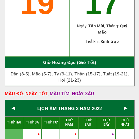
19
17
Ngày:
Tân Mùi
, Tháng:
Quý
Mão
Tiết khí:
Kinh trập
Giờ Hoàng Đạo (Giờ Tốt)
Dần (3-5), Mão (5-7), Tỵ (9-11), Thân (15-17), Tuất (19-21),
Hợi (21-23)
MÀU ĐỎ: NGÀY TỐT
MÀU TÍM: NGÀY XẤU
,
◄
►
LỊCH ÂM THÁNG 3 NĂM 2022
THỨ
THỨ
THỨ
CHỦ
THỨ HAI
THỨ BA
THỨ TƯ
NĂM
SÁU
BẨY
NHẬT
●
●
●