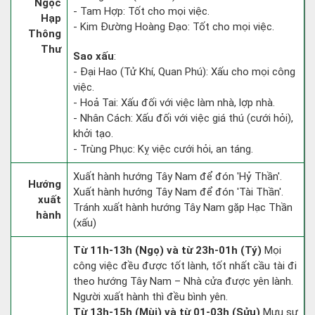
Ngọc
- Tam Hợp: Tốt cho mọi việc.
Hạp
- Kim Đường Hoàng Đạo: Tốt cho mọi việc.
Thông
Thư
Sao xấu
:
- Đại Hao (Tử Khí, Quan Phú): Xấu cho mọi công
việc.
- Hoả Tai: Xấu đối với việc làm nhà, lợp nhà.
- Nhân Cách: Xấu đối với việc giá thú (cưới hỏi),
khởi tạo.
- Trùng Phục: Kỵ việc cưới hỏi, an táng.
Xuất hành hướng Tây Nam để đón 'Hỷ Thần'.
Hướng
Xuất hành hướng Tây Nam để đón 'Tài Thần'.
xuất
Tránh xuất hành hướng Tây Nam gặp Hạc Thần
hành
(xấu)
Từ 11h-13h (Ngọ) và từ 23h-01h (Tý)
Mọi
công việc đều được tốt lành, tốt nhất cầu tài đi
theo hướng Tây Nam – Nhà cửa được yên lành.
Người xuất hành thì đều bình yên.
Từ 13h-15h (Mùi) và từ 01-03h (Sửu)
Mưu sự