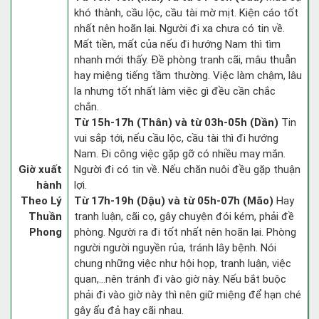
khó thành, cầu lộc, cầu tài mờ mịt. Kiện cáo tốt
nhất nên hoãn lại. Người đi xa chưa có tin về.
Mất tiền, mất của nếu đi hướng Nam thì tìm
nhanh mới thấy. Đề phòng tranh cãi, mâu thuẫn
hay miệng tiếng tầm thường. Việc làm chậm, lâu
la nhưng tốt nhất làm việc gì đều cần chắc
chắn.
Từ 15h-17h (Thân) và từ 03h-05h (Dần)
Tin
vui sắp tới, nếu cầu lộc, cầu tài thì đi hướng
Nam. Đi công việc gặp gỡ có nhiều may mắn.
Giờ xuất
Người đi có tin về. Nếu chăn nuôi đều gặp thuận
hành
lợi.
Theo Lý
Từ 17h-19h (Dậu) và từ 05h-07h (Mão)
Hay
Thuần
tranh luận, cãi cọ, gây chuyện đói kém, phải đề
Phong
phòng. Người ra đi tốt nhất nên hoãn lại. Phòng
người người nguyền rủa, tránh lây bệnh. Nói
chung những việc như hội họp, tranh luận, việc
quan,…nên tránh đi vào giờ này. Nếu bắt buộc
phải đi vào giờ này thì nên giữ miệng để hạn ché
gây ẩu đả hay cãi nhau.