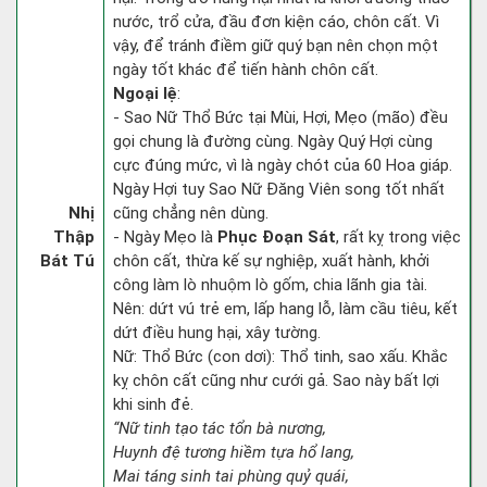
nước, trổ cửa, đầu đơn kiện cáo, chôn cất. Vì
vậy, để tránh điềm giữ quý bạn nên chọn một
ngày tốt khác để tiến hành chôn cất.
Ngoại lệ
:
- Sao Nữ Thổ Bức tại Mùi, Hợi, Mẹo (mão) đều
gọi chung là đường cùng. Ngày Quý Hợi cùng
cực đúng mức, vì là ngày chót của 60 Hoa giáp.
Ngày Hợi tuy Sao Nữ Đăng Viên song tốt nhất
Nhị
cũng chẳng nên dùng.
Thập
- Ngày Mẹo là
Phục Đoạn Sát
, rất kỵ trong việc
Bát Tú
chôn cất, thừa kế sự nghiệp, xuất hành, khởi
công làm lò nhuộm lò gốm, chia lãnh gia tài.
Nên: dứt vú trẻ em, lấp hang lỗ, làm cầu tiêu, kết
dứt điều hung hại, xây tường.
Nữ: Thổ Bức (con dơi): Thổ tinh, sao xấu. Khắc
kỵ chôn cất cũng như cưới gả. Sao này bất lợi
khi sinh đẻ.
“Nữ tinh tạo tác tổn bà nương,
Huynh đệ tương hiềm tựa hổ lang,
Mai táng sinh tai phùng quỷ quái,