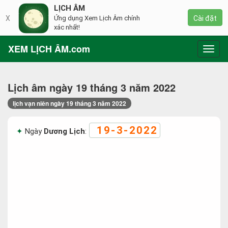
LỊCH ÂM
X
Ứng dụng Xem Lịch Âm chính
Cài đặt
xác nhất!
XEM LỊCH ÂM.com
Toggl
navig
Lịch âm ngày 19 tháng 3 năm 2022
lịch vạn niên ngày 19 tháng 3 năm 2022
19-3-2022
Ngày
Dương Lịch
: