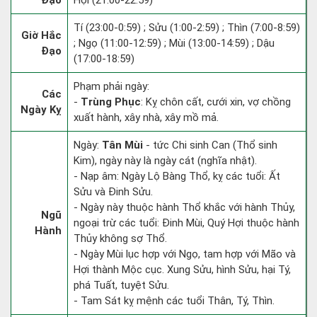
Đạo
Hợi (21:00-22:59)
Tí (23:00-0:59) ; Sửu (1:00-2:59) ; Thìn (7:00-8:59)
Giờ Hắc
; Ngọ (11:00-12:59) ; Mùi (13:00-14:59) ; Dậu
Đạo
(17:00-18:59)
Phạm phải ngày:
Các
-
Trùng Phục
: Kỵ chôn cất, cưới xin, vợ chồng
Ngày Kỵ
xuất hành, xây nhà, xây mồ mả.
Ngày:
Tân Mùi
- tức Chi sinh Can (Thổ sinh
Kim), ngày này là ngày cát (nghĩa nhật).
- Nạp âm: Ngày Lộ Bàng Thổ, kỵ các tuổi: Ất
Sửu và Đinh Sửu.
- Ngày này thuộc hành Thổ khắc với hành Thủy,
Ngũ
ngoại trừ các tuổi: Đinh Mùi, Quý Hợi thuộc hành
Hành
Thủy không sợ Thổ.
- Ngày Mùi lục hợp với Ngọ, tam hợp với Mão và
Hợi thành Mộc cục. Xung Sửu, hình Sửu, hại Tý,
phá Tuất, tuyệt Sửu.
- Tam Sát kỵ mệnh các tuổi Thân, Tý, Thìn.