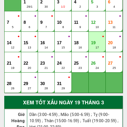
1
2
3
4
5
6
29/1
30
1/2
2
3
4
●
●
●
●
●
7
8
9
10
11
12
13
5
6
7
8
9
10
11
●
●
●
●
●
14
15
16
17
18
19
20
12
13
14
15
16
17
18
●
●
●
●
●
21
22
23
24
25
26
27
19
20
21
22
23
24
25
●
●
28
29
30
31
26
27
28
29
XEM TỐT XẤU NGÀY 19 THÁNG 3
Giờ
Dần (3:00-4:59) ; Mão (5:00-6:59) ; Tỵ (9:00-
Hoàng
10:59) ; Thân (15:00-16:59) ; Tuất (19:00-20:59) ;