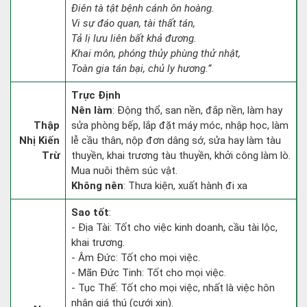
Điên tà tật bệnh cánh ôn hoàng.
Vi sự đáo quan, tài thất tán,
Tả lị lưu liên bất khả đương.
Khai môn, phóng thủy phùng thử nhật,
Toàn gia tán bại, chủ ly hương.”
Trực Định
Nên làm
: Động thổ, san nền, đắp nền, làm hay
Thập
sửa phòng bếp, lắp đặt máy móc, nhập học, làm
Nhị Kiến
lễ cầu thân, nộp đơn dâng sớ, sửa hay làm tàu
Trừ
thuyền, khai trương tàu thuyền, khởi công làm lò.
Mua nuôi thêm súc vật.
Không nên
: Thưa kiện, xuất hành đi xa
Sao tốt
:
- Địa Tài: Tốt cho việc kinh doanh, cầu tài lộc,
khai trương.
- Âm Đức: Tốt cho mọi việc.
- Mãn Đức Tinh: Tốt cho mọi việc.
- Tục Thế: Tốt cho mọi việc, nhất là việc hôn
nhân giá thú (cưới xin).