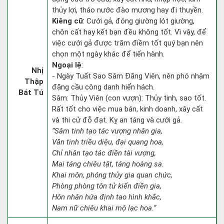
thủy lợi, tháo nước đào mương hay đi thuyền.
Kiêng cữ
: Cưới gả, đóng giường lót giường,
chôn cất hay kết bạn đều không tốt. Vì vậy, để
việc cưới gả được trăm điềm tốt quý bạn nên
chọn một ngày khác để tiến hành.
Ngoại lệ
:
Nhị
- Ngày Tuất Sao Sâm Đăng Viên, nên phó nhậm
Thập
đặng cầu công danh hiển hách.
Bát Tú
Sâm: Thủy Viên (con vượn): Thủy tinh, sao tốt.
Rất tốt cho việc mua bán, kinh doanh, xây cất
và thi cử đỗ đạt. Kỵ an táng và cưới gả.
“Sâm tinh tạo tác vượng nhân gia,
Văn tinh triều diệu, đại quang hoa,
Chỉ nhân tạo tác điền tài vượng,
Mai táng chiêu tật, táng hoàng sa.
Khai môn, phóng thủy gia quan chức,
Phòng phòng tôn tử kiến điền gia,
Hôn nhân hứa định tao hình khắc,
Nam nữ chiêu khai mộ lạc hoa.”