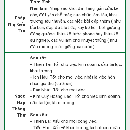
Trực Bình
Nên làm
: Nhập vào kho, đặt táng, gắn cửa, kê
gác, đặt yên chỗ máy, sửa chữa làm tàu, khai
Thập
trương tàu thuyền, các việc bồi đắp thêm ( như
Nhị Kiến
bồi bùn, đắp đất, lót đá, xây bờ kè.) Lót giường
Trừ
đóng giường, thừa kế tước phong hay thừa kế
sự nghiệp, các vụ làm cho khuyết thủng ( như
đào mương, móc giếng, xả nước.)
Sao tốt
:
- Thiên Tài: Tốt cho việc kinh doanh, cầu tài lộc,
khai trương.
- Ích Hậu: Tốt cho mọi việc, nhất là việc hôn
nhân giá thú (cưới xin).
- Dân Nhật: Tốt cho mọi việc.
Ngọc
- Kim Quỹ Hoàng Đạo: Tốt cho việc kinh doanh,
Hạp
cầu tài lộc, khai trương.
Thông
Sao xấu
:
Thư
- Thiên Lại: Xấu cho mọi công việc.
- Tiểu Hao: Xấu về khai trương, kinh doanh, cầu