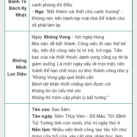
Bành Tổ
canh phòng đê điều
Bách Kỵ
-
Ngọ
: “Bất thiêm cái thất chủ canh trương” -
Nhật
Không nên tiến hành lợp mái nhà để tránh chủ
sẽ phải làm lại
Ngày:
Không Vong
- tức ngày Hung.
Mọi việc dễ bất thành. Công việc đi vào thế bế
tắc, tiến độ công việc bị trì trệ, trở ngại. Tiền
bạc của cải thất thoát, danh vọng cũng uy tín bị
Khổng
giảm xuống. Là một ngày xấu về mọi mặt, nên
Minh
tránh để hạn chế mưu sự khó thành công như ý.
Lục Diệu
“Không Vong gặp quẻ khẩn cần
Bệnh tật khẩn thiết chẳng làm được chi
Không thì ôn tiểu thê nhi
Không thì trộm cắp phân ly bất tường.”
Tên sao
: Sao Sâm
Tên ngày
: Sâm Thủy Viên - Đỗ Mậu: Tốt (Bình
Tú) Tướng tinh con vượn, chủ trị ngày thứ 4.
Nên làm
: Nhiều việc khởi công tạo tác tốt như:
dựng cửa trổ cửa, xây cất nhà, nhập học, làm