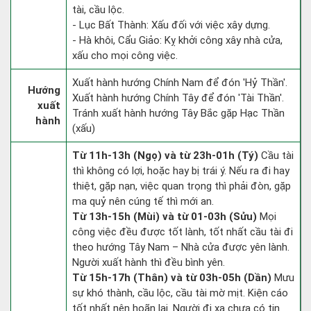
tài, cầu lộc.
- Lục Bất Thành: Xấu đối với việc xây dựng.
- Hà khôi, Cẩu Giảo: Kỵ khởi công xây nhà cửa,
xấu cho mọi công việc.
Xuất hành hướng Chính Nam để đón 'Hỷ Thần'.
Hướng
Xuất hành hướng Chính Tây để đón 'Tài Thần'.
xuất
Tránh xuất hành hướng Tây Bắc gặp Hạc Thần
hành
(xấu)
Từ 11h-13h (Ngọ) và từ 23h-01h (Tý)
Cầu tài
thì không có lợi, hoặc hay bị trái ý. Nếu ra đi hay
thiệt, gặp nạn, việc quan trọng thì phải đòn, gặp
ma quỷ nên cúng tế thì mới an.
Từ 13h-15h (Mùi) và từ 01-03h (Sửu)
Mọi
công việc đều được tốt lành, tốt nhất cầu tài đi
theo hướng Tây Nam – Nhà cửa được yên lành.
Người xuất hành thì đều bình yên.
Từ 15h-17h (Thân) và từ 03h-05h (Dần)
Mưu
sự khó thành, cầu lộc, cầu tài mờ mịt. Kiện cáo
tốt nhất nên hoãn lại. Người đi xa chưa có tin