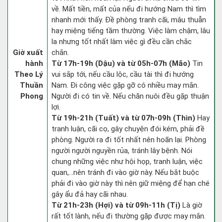
về. Mất tiền, mất của nếu đi hướng Nam thì tìm
nhanh mới thấy. Đề phòng tranh cãi, mâu thuẫn
hay miệng tiếng tầm thường. Việc làm chậm, lâu
la nhưng tốt nhất làm việc gì đều cần chắc
Giờ xuất
chắn.
hành
Từ 17h-19h (Dậu) và từ 05h-07h (Mão)
Tin
Theo Lý
vui sắp tới, nếu cầu lộc, cầu tài thì đi hướng
Thuần
Nam. Đi công việc gặp gỡ có nhiều may mắn.
Phong
Người đi có tin về. Nếu chăn nuôi đều gặp thuận
lợi.
Từ 19h-21h (Tuất) và từ 07h-09h (Thìn)
Hay
tranh luận, cãi cọ, gây chuyện đói kém, phải đề
phòng. Người ra đi tốt nhất nên hoãn lại. Phòng
người người nguyền rủa, tránh lây bệnh. Nói
chung những việc như hội họp, tranh luận, việc
quan,…nên tránh đi vào giờ này. Nếu bắt buộc
phải đi vào giờ này thì nên giữ miệng để hạn ché
gây ẩu đả hay cãi nhau.
Từ 21h-23h (Hợi) và từ 09h-11h (Tị)
Là giờ
rất tốt lành, nếu đi thường gặp được may mắn.