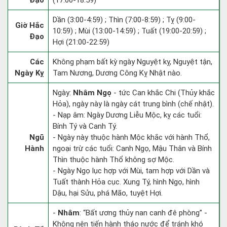
Đạo
(17:00-18:59)
Dần (3:00-4:59) ; Thìn (7:00-8:59) ; Tỵ (9:00-
Giờ Hắc
10:59) ; Mùi (13:00-14:59) ; Tuất (19:00-20:59) ;
Đạo
Hợi (21:00-22:59)
Các
Không phạm bất kỳ ngày Nguyệt kỵ, Nguyệt tận,
Ngày Kỵ
Tam Nương, Dương Công Kỵ Nhật nào.
Ngày:
Nhâm Ngọ
- tức Can khắc Chi (Thủy khắc
Hỏa), ngày này là ngày cát trung bình (chế nhật).
- Nạp âm: Ngày Dương Liễu Mộc, kỵ các tuổi:
Bính Tý và Canh Tý.
Ngũ
- Ngày này thuộc hành Mộc khắc với hành Thổ,
Hành
ngoại trừ các tuổi: Canh Ngọ, Mậu Thân và Bính
Thìn thuộc hành Thổ không sợ Mộc.
- Ngày Ngọ lục hợp với Mùi, tam hợp với Dần và
Tuất thành Hỏa cục. Xung Tý, hình Ngọ, hình
Dậu, hại Sửu, phá Mão, tuyệt Hợi.
-
Nhâm
: “Bất ương thủy nan canh đê phòng” -
Không nên tiến hành tháo nước để tránh khó