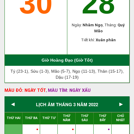
30
28
Ngày:
Nhâm Ngọ
, Tháng:
Quý
Mão
Tiết khí:
Xuân phân
Giờ Hoàng Đạo (Giờ Tốt)
Tý (23-1), Sửu (1-3), Mão (5-7), Ngọ (11-13), Thân (15-17),
Dậu (17-19)
MÀU ĐỎ: NGÀY TỐT
MÀU TÍM: NGÀY XẤU
,
◄
►
LỊCH ÂM THÁNG 3 NĂM 2022
THỨ
THỨ
THỨ
CHỦ
THỨ HAI
THỨ BA
THỨ TƯ
NĂM
SÁU
BẨY
NHẬT
●
●
●