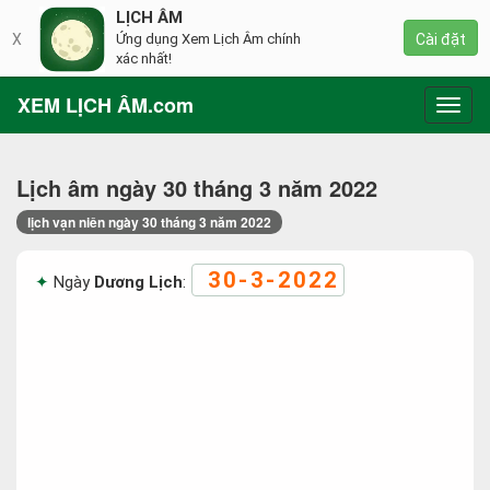
LỊCH ÂM
X
Ứng dụng Xem Lịch Âm chính
Cài đặt
xác nhất!
XEM LỊCH ÂM.com
Toggl
navig
Lịch âm ngày 30 tháng 3 năm 2022
lịch vạn niên ngày 30 tháng 3 năm 2022
30-3-2022
Ngày
Dương Lịch
: