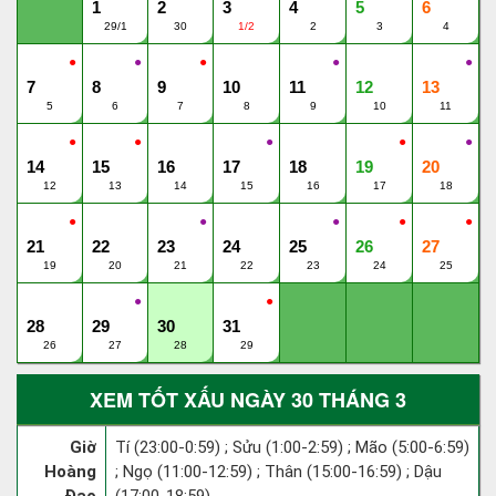
1
2
3
4
5
6
29/1
30
1/2
2
3
4
●
●
●
●
●
7
8
9
10
11
12
13
5
6
7
8
9
10
11
●
●
●
●
●
14
15
16
17
18
19
20
12
13
14
15
16
17
18
●
●
●
●
●
21
22
23
24
25
26
27
19
20
21
22
23
24
25
●
●
28
29
30
31
26
27
28
29
XEM TỐT XẤU NGÀY 30 THÁNG 3
Giờ
Tí (23:00-0:59) ; Sửu (1:00-2:59) ; Mão (5:00-6:59)
Hoàng
; Ngọ (11:00-12:59) ; Thân (15:00-16:59) ; Dậu