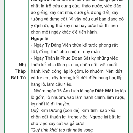
nhất là trổ cửa dựng cửa, tháo nước, việc đào
ao giếng, xây cất nhà, cưới gả, động đất, xây
tường và dựng cột. Vì vậy, nếu quý bạn đang có
ý định động thổ xây nhà hay cưới hỏi thì nên
chọn một ngày khác để tiến hành.
Ngoại lệ
:
- Ngày Tý Đăng Viên thừa kế tước phong rất
tốt, đồng thời phó nhiệm may mắn.
- Ngày Thân là Phục Đoạn Sát kỵ những việc
Nhị
thừa kế, chia lãnh gia tài, chôn cất, việc xuất
Thập
hành, khởi công lập lò gốm, lò nhuộm. Nên: dứt
Bát Tú
vú trẻ em, xây tường, kết dứt điều hung hại, lấp
hang lỗ, làm cầu tiêu.
- Nhằm ngày 16 Âm Lịch là ngày
Diệt Một
kỵ lập
lò gốm, lò nhuộm, vào làm hành chính, làm rượu,
kỵ nhất là đi thuyền.
Quỷ: Kim Dương (con dê): Kim tinh, sao xấu.
chôn cất thuận lợi trong việc. Ngược lại bất lợi
cho việc xây cất và gả cưới.
“Quỷ tinh khởi tạo tất nhân vong,