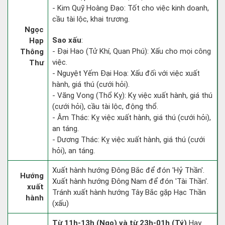
- Kim Quỹ Hoàng Đạo: Tốt cho việc kinh doanh,
cầu tài lộc, khai trương.
Ngọc
Sao xấu
:
Hạp
- Đại Hao (Tử Khí, Quan Phú): Xấu cho mọi công
Thông
việc.
Thư
- Nguyệt Yếm Đại Hoạ: Xấu đối với việc xuất
hành, giá thú (cưới hỏi).
- Vãng Vong (Thổ Kỵ): Kỵ việc xuất hành, giá thú
(cưới hỏi), cầu tài lộc, động thổ.
- Âm Thác: Kỵ việc xuất hành, giá thú (cưới hỏi),
an táng.
- Dương Thác: Kỵ việc xuất hành, giá thú (cưới
hỏi), an táng.
Xuất hành hướng Đông Bắc để đón 'Hỷ Thần'.
Hướng
Xuất hành hướng Đông Nam để đón 'Tài Thần'.
xuất
Tránh xuất hành hướng Tây Bắc gặp Hạc Thần
hành
(xấu)
Từ 11h-13h (Ngọ) và từ 23h-01h (Tý)
Hay