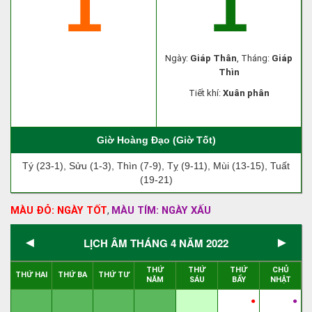
1
1
Ngày:
Giáp Thân
, Tháng:
Giáp
Thìn
Tiết khí:
Xuân phân
Giờ Hoàng Đạo (Giờ Tốt)
Tý (23-1), Sửu (1-3), Thìn (7-9), Tỵ (9-11), Mùi (13-15), Tuất
(19-21)
MÀU ĐỎ: NGÀY TỐT
MÀU TÍM: NGÀY XẤU
,
◄
►
LỊCH ÂM THÁNG 4 NĂM 2022
THỨ
THỨ
THỨ
CHỦ
THỨ HAI
THỨ BA
THỨ TƯ
NĂM
SÁU
BẨY
NHẬT
●
●