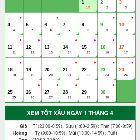
1
2
3
1/3
2
3
●
●
●
●
4
5
6
7
8
9
10
4
5
6
7
8
9
10
●
●
●
●
●
11
12
13
14
15
16
17
11
12
13
14
15
16
17
●
●
●
●
●
18
19
20
21
22
23
24
18
19
20
21
22
23
24
●
●
●
●
25
26
27
28
29
30
25
26
27
28
29
30
XEM TỐT XẤU NGÀY 1 THÁNG 4
Giờ
Tí (23:00-0:59) ; Sửu (1:00-2:59) ; Thìn (7:00-8:59)
Hoàng
; Tỵ (9:00-10:59) ; Mùi (13:00-14:59) ; Tuất