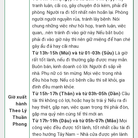
tranh luận, cãi cọ, gây chuyện đói kém, phải đề
phòng. Người ra đi tốt nhất nên hoãn lại. Phòng
người người nguyền rủa, tránh lây bệnh. Nói
chung những việc như hội họp, tranh luận, việc
quan,…nên tránh đi vào giờ này. Nếu bắt buộc
phải đi vào giờ này thì nên giữ miệng để hạn ché
gây ẩu đả hay cãi nhau.
Từ 13h-15h (Mùi) và từ 01-03h (Sửu)
Là giờ
rất tốt lành, nếu đi thường gặp được may mắn.
Buôn bán, kinh doanh có lời. Người đi sắp về
nhà. Phụ nữ có tin mừng. Mọi việc trong nhà
đều hòa hợp. Nếu có bệnh cầu thì sẽ khỏi, gia
đình đều mạnh khỏe.
Từ 15h-17h (Thân) và từ 03h-05h (Dần)
Cầu
Giờ xuất
tài thì không có lợi, hoặc hay bị trái ý. Nếu ra đi
hành
hay thiệt, gặp nạn, việc quan trọng thì phải đòn,
Theo Lý
gặp ma quỷ nên cúng tế thì mới an.
Thuần
Từ 17h-19h (Dậu) và từ 05h-07h (Mão)
Mọi
Phong
công việc đều được tốt lành, tốt nhất cầu tài đi
theo hướng Tây Nam – Nhà cửa được yên lành.