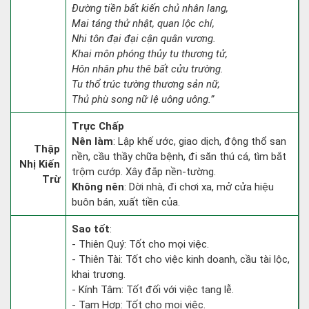
Đường tiền bất kiến chủ nhân lang,
Mai táng thử nhật, quan lộc chí,
Nhi tôn đại đại cận quân vương.
Khai môn phóng thủy tu thương tử,
Hôn nhân phu thê bất cửu trường.
Tu thổ trúc tường thương sản nữ,
Thủ phù song nữ lệ uông uông.”
Trực Chấp
Nên làm
: Lập khế ước, giao dịch, động thổ san
Thập
nền, cầu thầy chữa bệnh, đi săn thú cá, tìm bắt
Nhị Kiến
trộm cướp. Xây đắp nền-tường.
Trừ
Không nên
: Dời nhà, đi chơi xa, mở cửa hiệu
buôn bán, xuất tiền của.
Sao tốt
:
- Thiên Quý: Tốt cho mọi việc.
- Thiên Tài: Tốt cho việc kinh doanh, cầu tài lộc,
khai trương.
- Kính Tâm: Tốt đối với việc tang lễ.
- Tam Hợp: Tốt cho mọi việc.