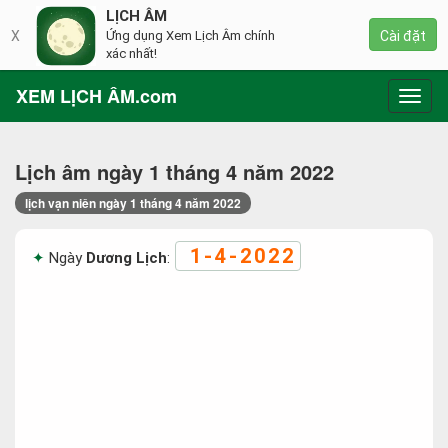
LỊCH ÂM
X
Ứng dụng Xem Lịch Âm chính
Cài đặt
xác nhất!
XEM LỊCH ÂM.com
Toggl
navig
Lịch âm ngày 1 tháng 4 năm 2022
lịch vạn niên ngày 1 tháng 4 năm 2022
1-4-2022
Ngày
Dương Lịch
: