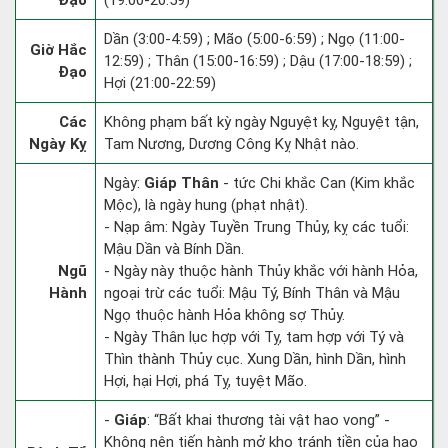
Đạo
(19:00-20:59)
Dần (3:00-4:59) ; Mão (5:00-6:59) ; Ngọ (11:00-
Giờ Hắc
12:59) ; Thân (15:00-16:59) ; Dậu (17:00-18:59) ;
Đạo
Hợi (21:00-22:59)
Các
Không phạm bất kỳ ngày Nguyệt kỵ, Nguyệt tận,
Ngày Kỵ
Tam Nương, Dương Công Kỵ Nhật nào.
Ngày:
Giáp Thân
- tức Chi khắc Can (Kim khắc
Mộc), là ngày hung (phạt nhật).
- Nạp âm: Ngày Tuyền Trung Thủy, kỵ các tuổi:
Mậu Dần và Bính Dần.
Ngũ
- Ngày này thuộc hành Thủy khắc với hành Hỏa,
Hành
ngoại trừ các tuổi: Mậu Tý, Bính Thân và Mậu
Ngọ thuộc hành Hỏa không sợ Thủy.
- Ngày Thân lục hợp với Tỵ, tam hợp với Tý và
Thìn thành Thủy cục. Xung Dần, hình Dần, hình
Hợi, hại Hợi, phá Tỵ, tuyệt Mão.
-
Giáp
: “Bất khai thương tài vật hao vong” -
Không nên tiến hành mở kho tránh tiền của hao