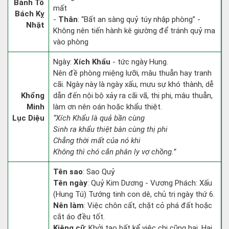
Bành Tổ
mất
Bách Kỵ
-
Thân
: “Bất an sàng quỷ túy nhập phòng” -
Nhật
Không nên tiến hành kê giường để tránh quỷ ma
vào phòng
Ngày:
Xích Khẩu
- tức ngày Hung.
Nên đề phòng miệng lưỡi, mâu thuẫn hay tranh
cãi. Ngày này là ngày xấu, mưu sự khó thành, dễ
Khổng
dẫn đến nội bộ xảy ra cãi vã, thị phi, mâu thuẫn,
Minh
làm ơn nên oán hoặc khẩu thiệt.
Lục Diệu
“Xích Khẩu là quả bần cùng
Sinh ra khẩu thiệt bàn cùng thị phi
Chẳng thời mất của nó khi
Không thì chó cắn phân ly vợ chồng.”
Tên sao
: Sao Quỷ
Tên ngày
: Quỷ Kim Dương - Vương Phách: Xấu
(Hung Tú) Tướng tinh con dê, chủ trị ngày thứ 6.
Nên làm
: Việc chôn cất, chặt cỏ phá đất hoặc
cắt áo đều tốt.
Kiêng cữ
: Khởi tạo bất kể việc chi cũng hại. Hại