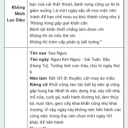
bạc của cải thất thoát, danh vọng cũng uy tín bị
Khổng
giảm xuống. Là một ngày xấu về mọi mặt, nên
Minh
tránh để hạn chế mưu sự khó thành công như ý.
Lục Diệu
“Không Vong gặp quẻ khẩn cần
Bệnh tật khẩn thiết chẳng làm được chi
Không thì ôn tiểu thê nhi
Không thì trộm cắp phân ly bất tường.”
Tên sao
: Sao Ngưu
Tên ngày
: Ngưu Kim Ngưu - Sái Tuân: Xấu
(Hung Tú). Tướng tinh con trâu, chủ trị ngày thứ
6.
Nên làm
: Rất tốt đi thuyền, cắt may áo mão.
Kiêng cữ
: Khởi công tạo tác bất kỳ việc gì cũng
gặp hung hại. Nhất là việc dựng trại, xây cất nhà,
trổ cửa, cưới gả, xuất hành đường bộ, làm thủy
lợi, nuôi tằm, gieo cấy, khai khẩn cũng như khai
trương. Vì vậy, ngày này không nên tiến hành các
công việc trọng đại, nên chọn một ngày tốt
khác để tiến hành.