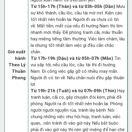
Người xuất hành thì đều bình yên.
Từ 15h-17h (Thân) và từ 03h-05h (Dần)
Mưu
sự khó thành, cầu lộc, cầu tài mờ mịt. Kiện cáo
tốt nhất nên hoãn lại. Người đi xa chưa có tin
về. Mất tiền, mất của nếu đi hướng Nam thì tìm
nhanh mới thấy. Đề phòng tranh cãi, mâu thuẫn
hay miệng tiếng tầm thường. Việc làm chậm, lâu
la nhưng tốt nhất làm việc gì đều cần chắc
Giờ xuất
chắn.
hành
Từ 17h-19h (Dậu) và từ 05h-07h (Mão)
Tin
Theo Lý
vui sắp tới, nếu cầu lộc, cầu tài thì đi hướng
Thuần
Nam. Đi công việc gặp gỡ có nhiều may mắn.
Phong
Người đi có tin về. Nếu chăn nuôi đều gặp thuận
lợi.
Từ 19h-21h (Tuất) và từ 07h-09h (Thìn)
Hay
tranh luận, cãi cọ, gây chuyện đói kém, phải đề
phòng. Người ra đi tốt nhất nên hoãn lại. Phòng
người người nguyền rủa, tránh lây bệnh. Nói
chung những việc như hội họp, tranh luận, việc
quan,…nên tránh đi vào giờ này. Nếu bắt buộc
phải đi vào giờ này thì nên giữ miệng để hạn ché