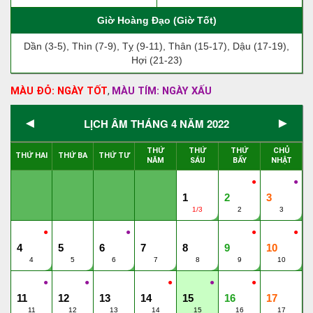
Giờ Hoàng Đạo (Giờ Tốt)
Dần (3-5), Thìn (7-9), Tỵ (9-11), Thân (15-17), Dậu (17-19),
Hợi (21-23)
MÀU ĐỎ: NGÀY TỐT
MÀU TÍM: NGÀY XẤU
,
◄
►
LỊCH ÂM THÁNG 4 NĂM 2022
THỨ
THỨ
THỨ
CHỦ
THỨ HAI
THỨ BA
THỨ TƯ
NĂM
SÁU
BẨY
NHẬT
●
●
1
2
3
1/3
2
3
●
●
●
●
4
5
6
7
8
9
10
4
5
6
7
8
9
10
●
●
●
●
●
11
12
13
14
15
16
17
11
12
13
14
15
16
17