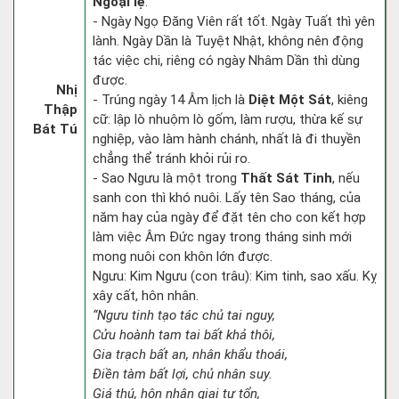
Ngoại lệ
:
- Ngày Ngọ Đăng Viên rất tốt. Ngày Tuất thì yên
lành. Ngày Dần là Tuyệt Nhật, không nên động
tác việc chi, riêng có ngày Nhâm Dần thì dùng
được.
Nhị
- Trúng ngày 14 Âm lịch là
Diệt Một Sát
, kiêng
Thập
cữ: lập lò nhuộm lò gốm, làm rượu, thừa kế sự
Bát Tú
nghiệp, vào làm hành chánh, nhất là đi thuyền
chẳng thể tránh khỏi rủi ro.
- Sao Ngưu là một trong
Thất Sát Tinh
, nếu
sanh con thì khó nuôi. Lấy tên Sao tháng, của
năm hay của ngày để đặt tên cho con kết hợp
làm việc Âm Đức ngay trong tháng sinh mới
mong nuôi con khôn lớn được.
Ngưu: Kim Ngưu (con trâu): Kim tinh, sao xấu. Kỵ
xây cất, hôn nhân.
“Ngưu tinh tạo tác chủ tai nguy,
Cửu hoành tam tai bất khả thôi,
Gia trạch bất an, nhân khẩu thoái,
Điền tàm bất lợi, chủ nhân suy.
Giá thú, hôn nhân giai tự tổn,