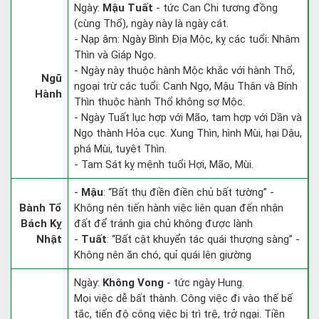
Ngày:
Mậu Tuất
- tức Can Chi tương đồng
(cùng Thổ), ngày này là ngày cát.
- Nạp âm: Ngày Bình Địa Mộc, kỵ các tuổi: Nhâm
Thìn và Giáp Ngọ.
- Ngày này thuộc hành Mộc khắc với hành Thổ,
Ngũ
ngoại trừ các tuổi: Canh Ngọ, Mậu Thân và Bính
Hành
Thìn thuộc hành Thổ không sợ Mộc.
- Ngày Tuất lục hợp với Mão, tam hợp với Dần và
Ngọ thành Hỏa cục. Xung Thìn, hình Mùi, hại Dậu,
phá Mùi, tuyệt Thìn.
- Tam Sát kỵ mệnh tuổi Hợi, Mão, Mùi.
-
Mậu
: “Bất thụ điền điền chủ bất tường” -
Bành Tổ
Không nên tiến hành việc liên quan đến nhận
Bách Kỵ
đất để tránh gia chủ không được lành
Nhật
-
Tuất
: “Bất cật khuyển tác quái thượng sàng” -
Không nên ăn chó, quỉ quái lên giường
Ngày:
Không Vong
- tức ngày Hung.
Mọi việc dễ bất thành. Công việc đi vào thế bế
tắc, tiến độ công việc bị trì trệ, trở ngại. Tiền