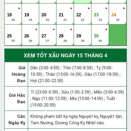
●
●
●
●
●
18
19
20
21
22
23
24
18
19
20
21
22
23
24
●
●
●
●
25
26
27
28
29
30
25
26
27
28
29
30
XEM TỐT XẤU NGÀY 15 THÁNG 4
Giờ
Dần (3:00-4:59) ; Thìn (7:00-8:59) ; Tỵ (9:00-
Hoàng
10:59) ; Thân (15:00-16:59) ; Dậu (17:00-18:59) ;
Đạo
Hợi (21:00-22:59)
Tí (23:00-0:59) ; Sửu (1:00-2:59) ; Mão (5:00-6:59)
Giờ Hắc
; Ngọ (11:00-12:59) ; Mùi (13:00-14:59) ; Tuất
Đạo
(19:00-20:59)
Các
Không phạm bất kỳ ngày Nguyệt kỵ, Nguyệt tận,
Ngày Kỵ
Tam Nương, Dương Công Kỵ Nhật nào.