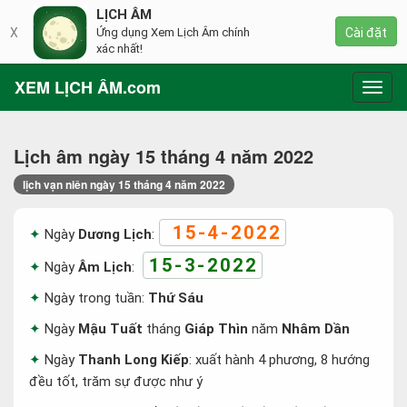
LỊCH ÂM
X
Ứng dụng Xem Lịch Âm chính
Cài đặt
xác nhất!
XEM LỊCH ÂM.com
Toggl
navig
Lịch âm ngày 15 tháng 4 năm 2022
lịch vạn niên ngày 15 tháng 4 năm 2022
15-4-2022
Ngày
Dương Lịch
:
15-3-2022
Ngày
Âm Lịch
:
Ngày trong tuần:
Thứ Sáu
Ngày
Mậu Tuất
tháng
Giáp Thìn
năm
Nhâm Dần
Ngày
Thanh Long Kiếp
: xuất hành 4 phương, 8 hướng
đều tốt, trăm sự được như ý