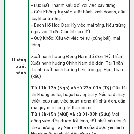
- Lục Bất Thành: Xấu đối với việc xây dựng.
- Cửu Không: Kỵ việc xuất hành, kinh doanh, cầu
tài, khai trương.
- Bạch Hổ Hắc Đạo: Kỵ việc mai táng. Nếu trùng
ngày với Thiên Giải thì sao tốt.
- Quỷ Khốc: Xấu với việc tế tự (cúng bái), mai
táng.
Xuất hành hướng Đông Nam để đón 'Hỷ Thần'.
Hướng
Xuất hành hướng Chính Nam để đón 'Tài Thần'.
xuất
Tránh xuất hành hướng Lên Trời gặp Hạc Thần
hành
(xấu)
Từ 11h-13h (Ngọ) và từ 23h-01h (Tý)
Cầu tài
thì không có lợi, hoặc hay bị trái ý. Nếu ra đi hay
thiệt, gặp nạn, việc quan trọng thì phải đòn, gặp
ma quỷ nên cúng tế thì mới an.
Từ 13h-15h (Mùi) và từ 01-03h (Sửu)
Mọi
công việc đều được tốt lành, tốt nhất cầu tài đi
theo hướng Tây Nam – Nhà cửa được yên lành.