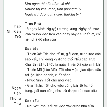
Kim ngân tài cốc tiệm vô chi.
Nhược thị khai môn, tính phóng thủy,
Ngưu trư dương mã diệc thương bi.”
Trực Phá
Thập
Là ngày Nhật Nguyệt tương xung. Ngày có trực
Nhị Kiến
Phá muôn việc làm vào ngày này đều bất lợi, chỉ
Trừ
nên phá dỡ nhà cửa.
Sao tốt
:
- Thiên Xá: Tốt cho tế tự, giải oan, trừ được các
sao xấu, chỉ kiêng kỵ động thổ. Nếu gặp Trực
Khai thì rất tốt tức là ngày Thiên Xá gặp sinh khí.
- Thiên Mã (Lộc Mã): Tốt cho việc giao dịch, cầu
tài lộc, kinh doanh, xuất hành.
- Phúc Sinh: Tốt cho mọi việc.
- Giải Thần: Tốt cho việc cúng bái, tế tự, tố
Ngọc
tụng, giải oan cũng như trừ được các sao xấu.
Hạp
Thông
Sao xấu
:
Thư
- Nguyệt Phá: Xấu về việc xây dựng nhà cửa.