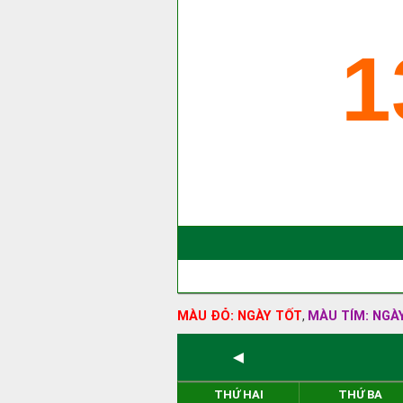
1
MÀU ĐỎ: NGÀY TỐT
MÀU TÍM: NGÀ
,
◄
THỨ HAI
THỨ BA