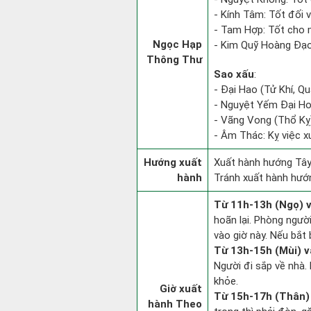
- Kính Tâm: Tốt đối vớ
- Tam Hợp: Tốt cho m
Ngọc Hạp
- Kim Quỹ Hoàng Đạo: 
Thông Thư
Sao xấu
:
- Đại Hao (Tử Khí, Q
- Nguyệt Yếm Đại Hoạ:
- Vãng Vong (Thổ Kỵ):
- Âm Thác: Kỵ việc xu
Hướng xuất
Xuất hành hướng Tây
hành
Tránh xuất hành hướ
Từ 11h-13h (Ngọ) v
hoãn lại. Phòng người
vào giờ này. Nếu bắt 
Từ 13h-15h (Mùi) v
Người đi sắp về nhà.
khỏe.
Giờ xuất
Từ 15h-17h (Thân) 
hành Theo