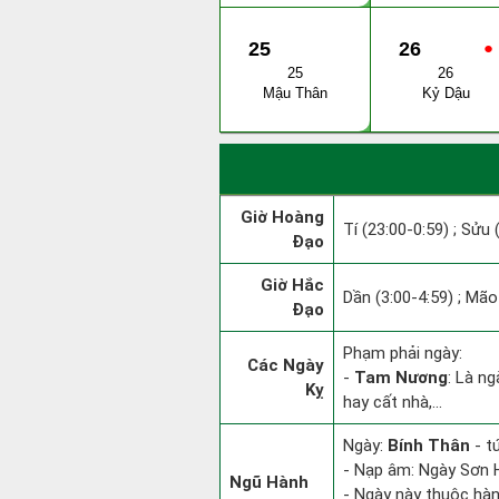
25
26
●
25
26
Mậu Thân
Kỷ Dậu
Giờ Hoàng
Tí (23:00-0:59) ; Sửu 
Đạo
Giờ Hắc
Dần (3:00-4:59) ; Mão 
Đạo
Phạm phải ngày:
Các Ngày
-
Tam Nương
: Là ng
Kỵ
hay cất nhà,...
Ngày:
Bính Thân
- t
- Nạp âm: Ngày Sơn H
Ngũ Hành
- Ngày này thuộc hàn