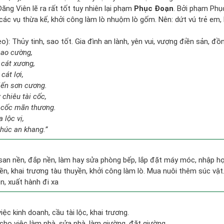
ăng Viên lẽ ra rất tốt tuy nhiên lại phạm
Phục Đoạn
. Bởi phạm Phụ
i, các vụ thừa kế, khởi công làm lò nhuộm lò gốm. Nên: dứt vú trẻ em, 
): Thủy tinh, sao tốt. Gia đình an lành, yên vui, vượng điền sản, đồ
cao cường,
 cát xương,
cát lợi,
iến sơn cương.
chiêu tài cốc,
 cốc mãn thương.
 lộc vị,
phúc an khang.”
 san nền, đắp nền, làm hay sửa phòng bếp, lắp đặt máy móc, nhập họ
ền, khai trương tàu thuyền, khởi công làm lò. Mua nuôi thêm súc vật
ện, xuất hành đi xa
iệc kinh doanh, cầu tài lộc, khai trương.
cho việc làm nhà, sửa nhà, làm giường, đặt giường.