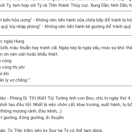
ới Tỵ, tam hợp với Tý và Thìn thành Thủy cục. Xung Dần, hình Dần, hì
tất kiến hỏa ương” - Không nên tiến hành sửa chữa bếp để tránh bị hỏ
g quỷ túy nhập phòng” - Không nên tiến hành kê giường để tránh qu
ức ngày Hung.
ưỡi, mâu thuẫn hay tranh cãi. Ngày này là ngày xấu, mưu sự khó thàn
àm ơn nên oán hoặc khẩu thiệt.
n cùng
n cùng thị phi
ó khi
n ly vợ chồng.”
áo - Phùng Dị: Tốt (Kiết Tú) Tướng tinh con Beo, chủ trị ngày thứ 4.
khởi tạo đều tốt. Nhất là việc chôn cất, khai trương, xuất hành, tu b
 thông mương rảnh, đào kênh,...)
ót giường, đóng giường, đi thuyền.
ân, Tý, Thìn trăm việc kỵ. Duy tại Tý có thể tạm dùng.