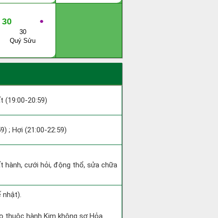
30
●
30
Quý Sửu
ất (19:00-20:59)
9) ; Hợi (21:00-22:59)
ất hành, cưới hỏi, động thổ, sửa chữa
 nhật).
gọ thuộc hành Kim không sợ Hỏa.