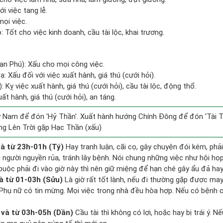
i việc tang lễ.
ọi việc.
Tốt cho việc kinh doanh, cầu tài lộc, khai trương.
uan Phú): Xấu cho mọi công việc.
 Xấu đối với việc xuất hành, giá thú (cưới hỏi).
 Kỵ việc xuất hành, giá thú (cưới hỏi), cầu tài lộc, động thổ.
ất hành, giá thú (cưới hỏi), an táng.
 Nam để đón 'Hỷ Thần'. Xuất hành hướng Chính Đông để đón 'Tài T
ng Lên Trời gặp Hạc Thần (xấu)
à từ 23h-01h (Tý)
Hay tranh luận, cãi cọ, gây chuyện đói kém, phả
 người nguyền rủa, tránh lây bệnh. Nói chung những việc như hội họp,
buộc phải đi vào giờ này thì nên giữ miệng để hạn ché gây ẩu đả hay
à từ 01-03h (Sửu)
Là giờ rất tốt lành, nếu đi thường gặp được may
 Phụ nữ có tin mừng. Mọi việc trong nhà đều hòa hợp. Nếu có bệnh c
và từ 03h-05h (Dần)
Cầu tài thì không có lợi, hoặc hay bị trái ý. N