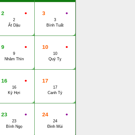
2
●
3
●
2
3
Ất Dậu
Bính Tuất
9
●
10
●
9
10
Nhâm Thìn
Quý Tỵ
16
●
17
16
17
Kỷ Hợi
Canh Tý
23
●
24
●
23
24
Bính Ngọ
Đinh Mùi