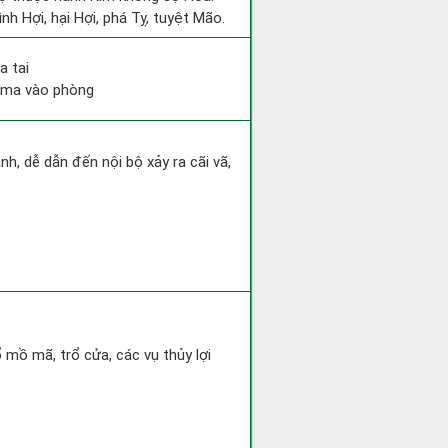
nh Hợi, hại Hợi, phá Tỵ, tuyệt Mão.
a tai
ỷ ma vào phòng
h, dễ dẫn đến nội bộ xảy ra cãi vã,
ổ mồ mã, trổ cửa, các vụ thủy lợi