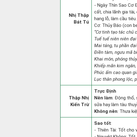
- Ngày Thìn Sao Cơ Đ
cất, chia lãnh gia tà
Nhị Thập
hang lỗ, làm cầu tiêu.
Bát Tú
Cơ: Thủy Báo (con beo
“Cơ tinh tạo tác chủ 
Tuế tuế niên niên đại
Mai táng, tu phần đại 
Điền tàm, ngưu mã b
Khai môn, phóng thủy 
Khiếp mãn kim ngân,
Phúc ấm cao quan gia
Lục thân phong lộc, 
Trực Định
Thập Nhị
Nên làm
: Động thổ,
Kiến Trừ
sửa hay làm tàu thuy
Không nên
: Thưa ki
Sao tốt
:
- Thiên Tài: Tốt cho v
- Nguyệt Không: Tốt 