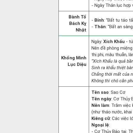
- Ngày Thân lục hợp v
Bành Tổ
-
Bính
: “Bất tu táo 
Bách Kỵ
-
Thân
: “Bất an sàn
Nhật
Ngày:
Xích Khẩu
- t
Nên đề phòng miệng l
thị phi, mâu thuẫn, l
Khổng Minh
“Xích Khẩu là quả bầ
Lục Diệu
Sinh ra khẩu thiệt bà
Chẳng thời mất của n
Không thì chó cắn phâ
Tên sao
: Sao Cơ
Tên ngày
: Cơ Thủy B
Nên làm
: Trăm việc 
(như tháo nước, khai
Kiêng cữ
: Các việc l
Ngoại lệ
:
- Cơ Thủy Báo tại: Th