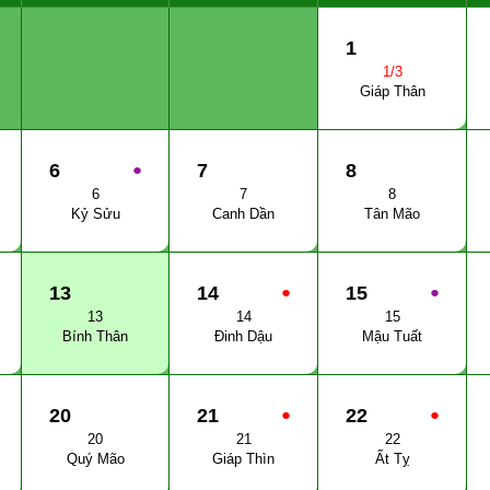
1
1/3
Giáp Thân
6
●
7
8
6
7
8
Kỷ Sửu
Canh Dần
Tân Mão
13
14
●
15
●
13
14
15
Bính Thân
Đinh Dậu
Mậu Tuất
20
21
●
22
●
20
21
22
Quý Mão
Giáp Thìn
Ất Tỵ