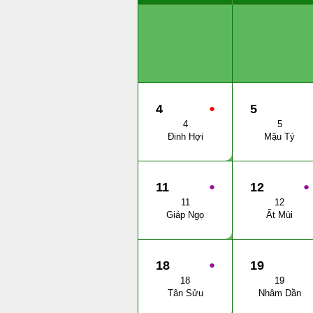
4
●
5
4
5
Đinh Hợi
Mậu Tý
11
●
12
●
11
12
Giáp Ngọ
Ất Mùi
18
●
19
18
19
Tân Sửu
Nhâm Dần