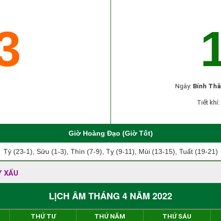
3
Ngày:
Bính Th
Tiết khí:
Giờ Hoàng Đạo (Giờ Tốt)
Tý (23-1), Sửu (1-3), Thìn (7-9), Tỵ (9-11), Mùi (13-15), Tuất (19-21)
Y XẤU
LỊCH ÂM THÁNG 4 NĂM 2022
THỨ TƯ
THỨ NĂM
THỨ SÁU