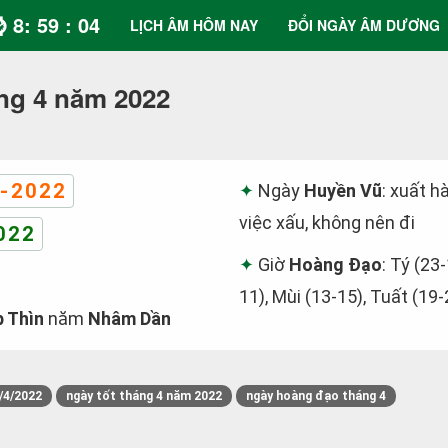
⌚ 8: 59 : 05
LỊCH ÂM HÔM NAY
ĐỔI NGÀY ÂM DƯƠNG
ng 4 năm 2022
-2022
Ngày
Huyền Vũ
: xuất h
việc xấu, không nên đi
022
Giờ
Hoàng Đạo
: Tý (23-
11), Mùi (13-15), Tuất (19-
p Thìn
năm
Nhâm Dần
/4/2022
ngày tốt tháng 4 năm 2022
ngày hoàng đạo tháng 4