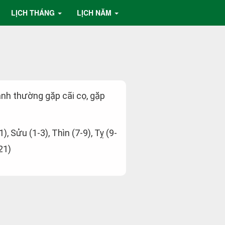
LỊCH THÁNG
LỊCH NĂM
ành thường gặp cãi cọ, gặp
1), Sửu (1-3), Thìn (7-9), Tỵ (9-
21)