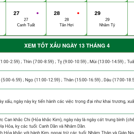
27
●
28
●
29
27
28
29
Canh Tuất
Tân Hợi
Nhâm Tý
XEM TỐT XẤU NGÀY 13 THÁNG 4
(1:00-2:59) ; Thìn (7:00-8:59) ; Tỵ (9:00-10:59) ; Mùi (13:00-14:59) ; Tu
(5:00-6:59) ; Ngọ (11:00-12:59) ; Thân (15:00-16:59) ; Dậu (17:00-18:5
ày xấu, ngày này kỵ tiến hành các việc trọng đại như khai trương, xu
ức Can khắc Chi (Hỏa khắc Kim), ngày này là ngày cát trung bình (chế
ạ Hỏa, kỵ các tuổi: Canh Dần và Nhâm Dần.
h Hỏa khắc với hành Kim, ngoại trừ các tuổi: Nhâm Thân và Giáp N