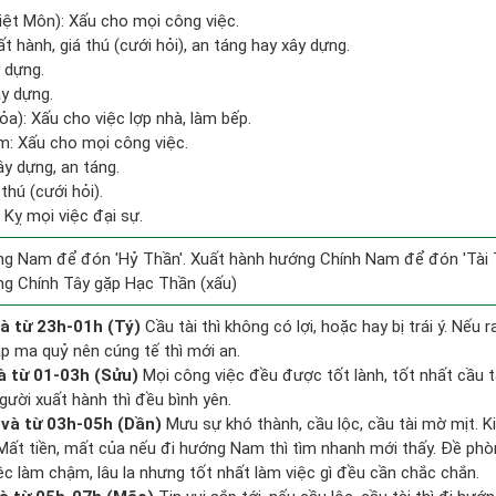
iệt Môn): Xấu cho mọi công việc.
ất hành, giá thú (cưới hỏi), an táng hay xây dựng.
y dựng.
ây dựng.
a): Xấu cho việc lợp nhà, làm bếp.
m: Xấu cho mọi công việc.
ây dựng, an táng.
 thú (cưới hỏi).
 Kỵ mọi việc đại sự.
g Nam để đón 'Hỷ Thần'. Xuất hành hướng Chính Nam để đón 'Tài 
ng Chính Tây gặp Hạc Thần (xấu)
à từ 23h-01h (Tý)
Cầu tài thì không có lợi, hoặc hay bị trái ý. Nếu 
ặp ma quỷ nên cúng tế thì mới an.
à từ 01-03h (Sửu)
Mọi công việc đều được tốt lành, tốt nhất cầu 
gười xuất hành thì đều bình yên.
và từ 03h-05h (Dần)
Mưu sự khó thành, cầu lộc, cầu tài mờ mịt. K
. Mất tiền, mất của nếu đi hướng Nam thì tìm nhanh mới thấy. Đề ph
ệc làm chậm, lâu la nhưng tốt nhất làm việc gì đều cần chắc chắn.