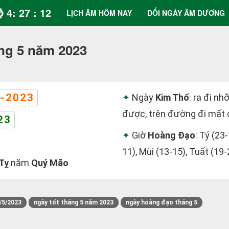
⌚ 4: 27 : 12
LỊCH ÂM HÔM NAY
ĐỔI NGÀY ÂM DƯƠNG
ng 5 năm 2023
-2023
Ngày
Kim Thổ
: ra đi nh
được, trên đường đi mất c
23
Giờ
Hoàng Đạo
: Tý (23-
11), Mùi (13-15), Tuất (19-
Tỵ
năm
Quý Mão
/5/2023
ngày tốt tháng 5 năm 2023
ngày hoàng đạo tháng 5