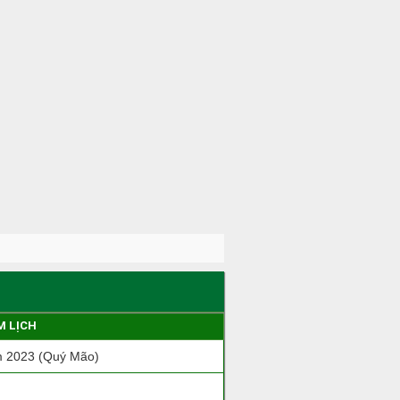
M LỊCH
 2023 (Quý Mão)