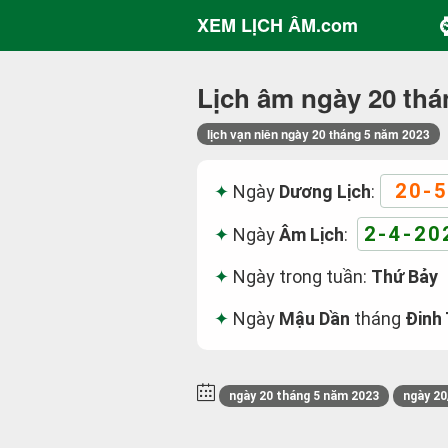
XEM LỊCH ÂM.com
Lịch âm ngày 20 thá
lịch vạn niên ngày 20 tháng 5 năm 2023
20-5
Ngày
Dương Lịch
:
2-4-20
Ngày
Âm Lịch
:
Ngày trong tuần:
Thứ Bảy
Ngày
Mậu Dần
tháng
Đinh 
ngày 20 tháng 5 năm 2023
ngày 20