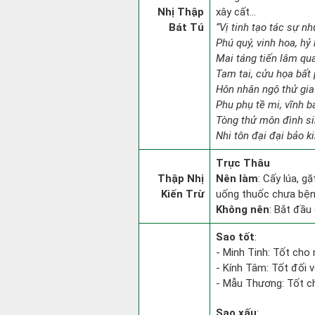
Nhị Thập
xây cất...
Bát Tú
“Vị tinh tạo tác sự nh
Phú quý, vinh hoa, hỷ 
Mai táng tiến lâm qua
Tam tai, cửu họa bất 
Hôn nhân ngộ thử gia
Phu phụ tề mi, vĩnh b
Tòng thử môn đình si
Nhi tôn đại đại bảo k
Trực Thâu
Thập Nhị
Nên làm
: Cấy lúa, g
Kiến Trừ
uống thuốc chưa bệnh
Không nên
: Bắt đầu 
Sao tốt
:
- Minh Tinh: Tốt cho 
- Kính Tâm: Tốt đối vớ
- Mẫu Thương: Tốt ch
Sao xấu
: