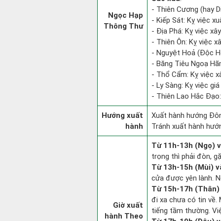
- Thiên Cương (hay D
Ngọc Hạp
- Kiếp Sát: Kỵ việc xu
Thông Thư
- Địa Phá: Kỵ việc xâ
- Thiên Ôn: Kỵ việc x
- Nguyệt Hoả (Độc Hỏ
- Băng Tiêu Ngoạ Hã
- Thổ Cẩm: Kỵ việc x
- Ly Sàng: Kỵ việc giá
- Thiên Lao Hắc Đạo:
Hướng xuất
Xuất hành hướng Đôn
hành
Tránh xuất hành hướ
Từ 11h-13h (Ngọ) v
trọng thì phải đòn, g
Từ 13h-15h (Mùi) v
cửa được yên lành. N
Từ 15h-17h (Thân) 
đi xa chưa có tin về
Giờ xuất
tiếng tầm thường. Vi
hành Theo