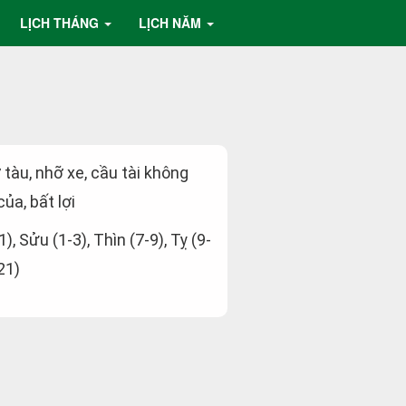
LỊCH THÁNG
LỊCH NĂM
ỡ tàu, nhỡ xe, cầu tài không
ủa, bất lợi
1), Sửu (1-3), Thìn (7-9), Tỵ (9-
21)