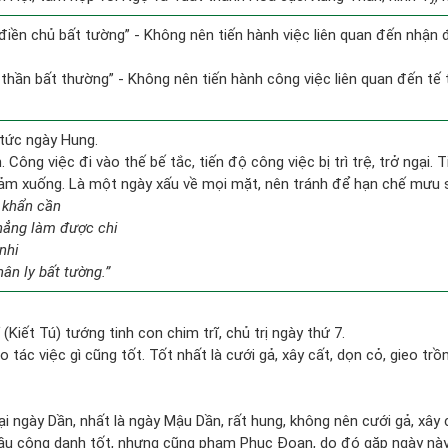
n điền chủ bất tường” - Không nên tiến hành việc liên quan đến nhận
ỷ thần bất thường” - Không nên tiến hành công việc liên quan đến tế 
tức ngày Hung.
 Công việc đi vào thế bế tắc, tiến độ công việc bị trì trệ, trở ngại. 
giảm xuống. Là một ngày xấu về mọi mặt, nên tránh để hạn chế mưu 
 khẩn cần
chẳng làm được chi
nhi
ân ly bất tường.”
ĩ (Kiết Tú) tướng tinh con chim trĩ, chủ trị ngày thứ 7.
ạo tác việc gì cũng tốt. Tốt nhất là cưới gả, xây cất, dọn cỏ, gieo trồn
tại ngày Dần, nhất là ngày Mậu Dần, rất hung, không nên cưới gả, xây
u công danh tốt, nhưng cũng phạm Phục Đoạn, do đó gặp ngày này n