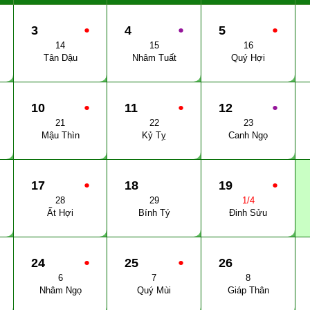
3
●
4
●
5
●
14
15
16
Tân Dậu
Nhâm Tuất
Quý Hợi
10
●
11
●
12
●
21
22
23
Mậu Thìn
Kỷ Tỵ
Canh Ngọ
17
●
18
19
●
28
29
1/4
Ất Hợi
Bính Tý
Đinh Sửu
24
●
25
●
26
6
7
8
Nhâm Ngọ
Quý Mùi
Giáp Thân