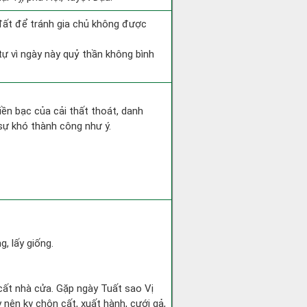
 đất để tránh gia chủ không được
tự vì ngày này quỷ thần không bình
Tiền bạc của cải thất thoát, danh
sự khó thành công như ý.
g, lấy giống.
 cất nhà cửa. Gặp ngày Tuất sao Vị
ên kỵ chôn cất, xuất hành, cưới gả,