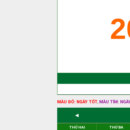
2
MÀU ĐỎ: NGÀY TỐT
MÀU TÍM: NGÀ
,
◄
THỨ HAI
THỨ BA