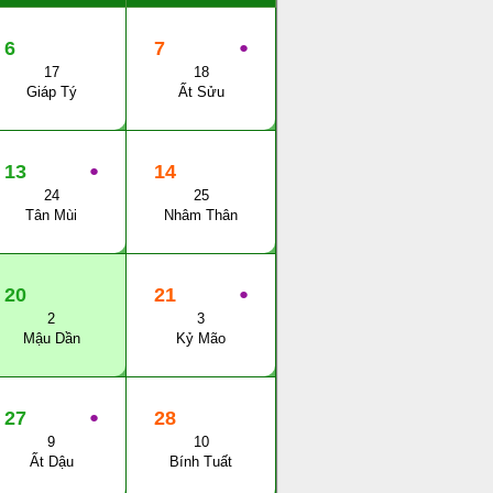
6
7
●
17
18
Giáp Tý
Ất Sửu
13
●
14
24
25
Tân Mùi
Nhâm Thân
20
21
●
2
3
Mậu Dần
Kỷ Mão
27
●
28
9
10
Ất Dậu
Bính Tuất