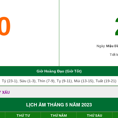
0
Ngày:
Mậu D
Tiết 
Giờ Hoàng Đạo (Giờ Tốt)
Tý (23-1), Sửu (1-3), Thìn (7-9), Tỵ (9-11), Mùi (13-15), Tuất (19-21)
Y XẤU
LỊCH ÂM THÁNG 5 NĂM 2023
THỨ TƯ
THỨ NĂM
THỨ SÁU