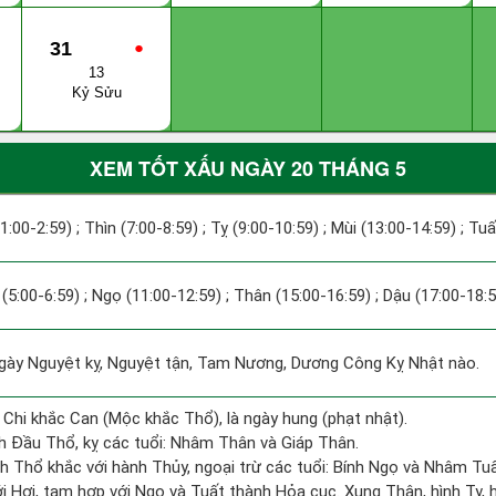
31
●
13
Kỷ Sửu
XEM TỐT XẤU NGÀY 20 THÁNG 5
(1:00-2:59) ; Thìn (7:00-8:59) ; Tỵ (9:00-10:59) ; Mùi (13:00-14:59) ; Tu
(5:00-6:59) ; Ngọ (11:00-12:59) ; Thân (15:00-16:59) ; Dậu (17:00-18:5
y Nguyệt kỵ, Nguyệt tận, Tam Nương, Dương Công Kỵ Nhật nào.
 Chi khắc Can (Mộc khắc Thổ), là ngày hung (phạt nhật).
 Đầu Thổ, kỵ các tuổi: Nhâm Thân và Giáp Thân.
h Thổ khắc với hành Thủy, ngoại trừ các tuổi: Bính Ngọ và Nhâm T
i Hợi, tam hợp với Ngọ và Tuất thành Hỏa cục. Xung Thân, hình Tỵ, hạ