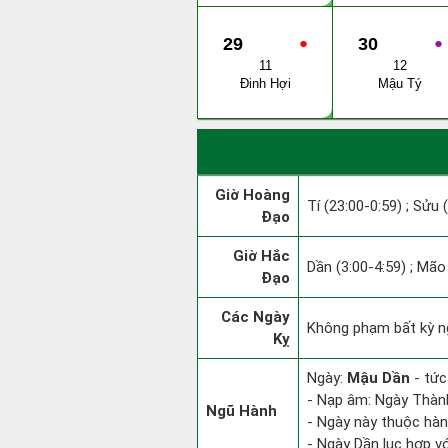
29
●
30
●
11
12
Đinh Hợi
Mậu Tý
Giờ Hoàng
Tí (23:00-0:59) ; Sửu 
Đạo
Giờ Hắc
Dần (3:00-4:59) ; Mão 
Đạo
Các Ngày
Không phạm bất kỳ ngà
Kỵ
Ngày:
Mậu Dần
- tức
- Nạp âm: Ngày Thành
Ngũ Hành
- Ngày này thuộc hàn
- Ngày Dần lục hợp vớ