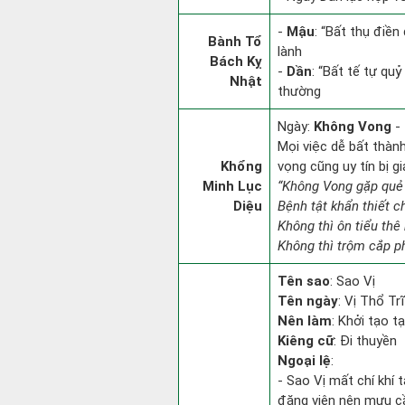
-
Mậu
: “Bất thụ điề
Bành Tổ
lành
Bách Kỵ
-
Dần
: “Bất tế tự qu
Nhật
thường
Ngày:
Không Vong
- 
Mọi việc dễ bất thành.
Khổng
vọng cũng uy tín bị 
Minh Lục
“Không Vong gặp quẻ
Diệu
Bệnh tật khẩn thiết 
Không thì ôn tiểu thê 
Không thì trộm cắp ph
Tên sao
: Sao Vị
Tên ngày
: Vị Thổ Tr
Nên làm
: Khởi tạo t
Kiêng cữ
: Đi thuyền
Ngoại lệ
:
- Sao Vị mất chí khí 
đăng viên nên mưu cầ