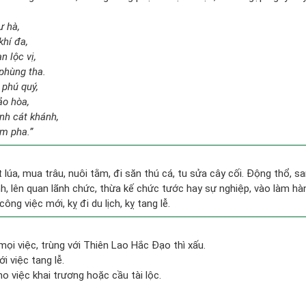
ư hà,
khí đa,
n lộc vị,
phùng tha.
 phú quý,
ảo hòa,
nh cát khánh,
im pha.”
ặt lúa, mua trâu, nuôi tằm, đi săn thú cá, tu sửa cây cối. Động thổ, 
, lên quan lãnh chức, thừa kế chức tước hay sự nghiệp, vào làm hà
công việc mới, kỵ đi du lịch, kỵ tang lễ.
mọi việc, trùng với Thiên Lao Hắc Đạo thì xấu.
i việc tang lễ.
o việc khai trương hoặc cầu tài lộc.