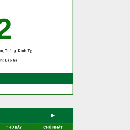
2
ần
, Tháng:
Đinh Tỵ
khí:
Lập hạ
►
THỨ BẨY
CHỦ NHẬT