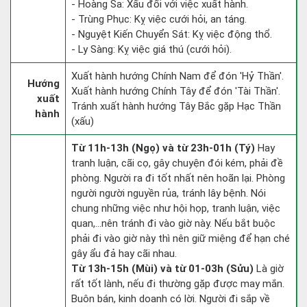
- Hoàng Sa: Xấu đối với việc xuất hành.
- Trùng Phục: Kỵ việc cưới hỏi, an táng.
- Nguyệt Kiến Chuyển Sát: Kỵ việc động thổ.
- Ly Sàng: Kỵ việc giá thú (cưới hỏi).
Xuất hành hướng Chính Nam để đón 'Hỷ Thần'.
Hướng
Xuất hành hướng Chính Tây để đón 'Tài Thần'.
xuất
Tránh xuất hành hướng Tây Bắc gặp Hạc Thần
hành
(xấu)
Từ 11h-13h (Ngọ) và từ 23h-01h (Tý)
Hay
tranh luận, cãi cọ, gây chuyện đói kém, phải đề
phòng. Người ra đi tốt nhất nên hoãn lại. Phòng
người người nguyền rủa, tránh lây bệnh. Nói
chung những việc như hội họp, tranh luận, việc
quan,…nên tránh đi vào giờ này. Nếu bắt buộc
phải đi vào giờ này thì nên giữ miệng để hạn ché
gây ẩu đả hay cãi nhau.
Từ 13h-15h (Mùi) và từ 01-03h (Sửu)
Là giờ
rất tốt lành, nếu đi thường gặp được may mắn.
Buôn bán, kinh doanh có lời. Người đi sắp về