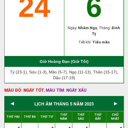
24
6
Ngày:
Nhâm Ngọ
, Tháng:
Đinh
Tỵ
Tiết khí:
Tiểu mãn
Giờ Hoàng Đạo (Giờ Tốt)
Tý (23-1), Sửu (1-3), Mão (5-7), Ngọ (11-13), Thân (15-17),
Dậu (17-19)
MÀU ĐỎ: NGÀY TỐT
MÀU TÍM: NGÀY XẤU
,
◄
►
LỊCH ÂM THÁNG 5 NĂM 2023
THỨ
THỨ
THỨ
CHỦ
THỨ HAI
THỨ BA
THỨ TƯ
NĂM
SÁU
BẨY
NHẬT
●
●
●
●
●