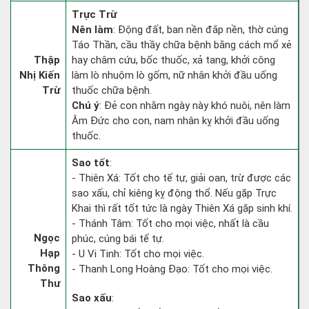
Trực Trừ
Nên làm
: Động đất, ban nền đắp nền, thờ cúng
Táo Thần, cầu thầy chữa bệnh bằng cách mổ xẻ
Thập
hay châm cứu, bốc thuốc, xả tang, khởi công
Nhị Kiến
làm lò nhuộm lò gốm, nữ nhân khởi đầu uống
Trừ
thuốc chữa bệnh.
Chú ý
: Đẻ con nhằm ngày này khó nuôi, nên làm
Âm Đức cho con, nam nhân kỵ khởi đầu uống
thuốc.
Sao tốt
:
- Thiên Xá: Tốt cho tế tự, giải oan, trừ được các
sao xấu, chỉ kiêng kỵ động thổ. Nếu gặp Trực
Khai thì rất tốt tức là ngày Thiên Xá gặp sinh khí.
- Thánh Tâm: Tốt cho mọi việc, nhất là cầu
Ngọc
phúc, cúng bái tế tự.
Hạp
- U Vi Tinh: Tốt cho mọi việc.
Thông
- Thanh Long Hoàng Đạo: Tốt cho mọi việc.
Thư
Sao xấu
: