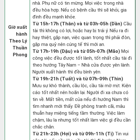
nhà. Phụ nữ có tin mừng. Mọi việc trong nhà
đều hòa hợp. Nếu có bệnh cầu thì sẽ khỏi, gia
đình đều mạnh khỏe.
Từ 15h-17h (Thân) và từ 03h-05h (Dần)
Cầu
Giờ xuất
tài thì không có lợi, hoặc hay bị trái ý. Nếu ra đi
hành
hay thiệt, gặp nạn, việc quan trọng thì phải đòn,
Theo Lý
gặp ma quỷ nên cúng tế thì mới an.
Thuần
Từ 17h-19h (Dậu) và từ 05h-07h (Mão)
Mọi
Phong
công việc đều được tốt lành, tốt nhất cầu tài đi
theo hướng Tây Nam – Nhà cửa được yên lành.
Người xuất hành thì đều bình yên.
Từ 19h-21h (Tuất) và từ 07h-09h (Thìn)
Mưu sự khó thành, cầu lộc, cầu tài mờ mịt. Kiện
cáo tốt nhất nên hoãn lại. Người đi xa chưa có
tin về. Mất tiền, mất của nếu đi hướng Nam thì
tìm nhanh mới thấy. Đề phòng tranh cãi, mâu
thuẫn hay miệng tiếng tầm thường. Việc làm
chậm, lâu la nhưng tốt nhất làm việc gì đều cần
chắc chắn.
Từ 21h-23h (Hợi) và từ 09h-11h (Tị)
Tin vui