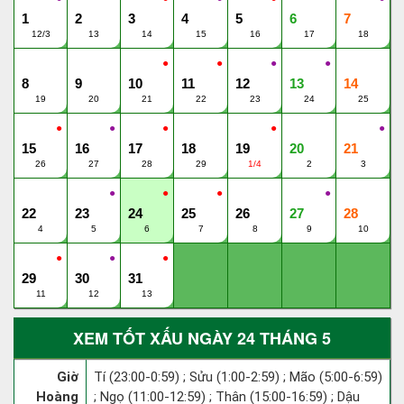
1
2
3
4
5
6
7
12/3
13
14
15
16
17
18
●
●
●
●
8
9
10
11
12
13
14
19
20
21
22
23
24
25
●
●
●
●
●
15
16
17
18
19
20
21
26
27
28
29
1/4
2
3
●
●
●
●
22
23
24
25
26
27
28
4
5
6
7
8
9
10
●
●
●
29
30
31
11
12
13
XEM TỐT XẤU NGÀY 24 THÁNG 5
Giờ
Tí (23:00-0:59) ; Sửu (1:00-2:59) ; Mão (5:00-6:59)
Hoàng
; Ngọ (11:00-12:59) ; Thân (15:00-16:59) ; Dậu