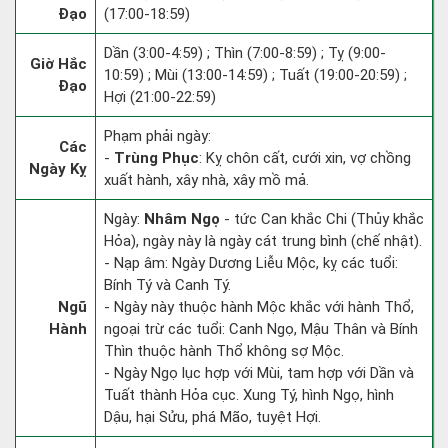
Đạo
(17:00-18:59)
Dần (3:00-4:59) ; Thìn (7:00-8:59) ; Tỵ (9:00-
Giờ Hắc
10:59) ; Mùi (13:00-14:59) ; Tuất (19:00-20:59) ;
Đạo
Hợi (21:00-22:59)
Phạm phải ngày:
Các
-
Trùng Phục
: Kỵ chôn cất, cưới xin, vợ chồng
Ngày Kỵ
xuất hành, xây nhà, xây mồ mả.
Ngày:
Nhâm Ngọ
- tức Can khắc Chi (Thủy khắc
Hỏa), ngày này là ngày cát trung bình (chế nhật).
- Nạp âm: Ngày Dương Liễu Mộc, kỵ các tuổi:
Bính Tý và Canh Tý.
Ngũ
- Ngày này thuộc hành Mộc khắc với hành Thổ,
Hành
ngoại trừ các tuổi: Canh Ngọ, Mậu Thân và Bính
Thìn thuộc hành Thổ không sợ Mộc.
- Ngày Ngọ lục hợp với Mùi, tam hợp với Dần và
Tuất thành Hỏa cục. Xung Tý, hình Ngọ, hình
Dậu, hại Sửu, phá Mão, tuyệt Hợi.