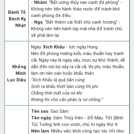
-
Nhâm
: “Bất ương thủy nan canh đê phòng” -
Không nên tiến hành tháo nước để tránh khó
Bành Tổ
canh phòng đê điều
Bách Kỵ
-
Ngọ
: “Bất thiêm cái thất chủ canh trương” -
Nhật
Không nên tiến hành lợp mái nhà để tránh chủ
sẽ phải làm lại
Ngày:
Xích Khẩu
- tức ngày Hung.
Nên đề phòng miệng lưỡi, mâu thuẫn hay tranh
cãi. Ngày này là ngày xấu, mưu sự khó thành, dễ
Khổng
dẫn đến nội bộ xảy ra cãi vã, thị phi, mâu thuẫn,
Minh
làm ơn nên oán hoặc khẩu thiệt.
Lục Diệu
“Xích Khẩu là quả bần cùng
Sinh ra khẩu thiệt bàn cùng thị phi
Chẳng thời mất của nó khi
Không thì chó cắn phân ly vợ chồng.”
Tên sao
: Sao Sâm
Tên ngày
: Sâm Thủy Viên - Đỗ Mậu: Tốt (Bình
Tú) Tướng tinh con vượn, chủ trị ngày thứ 4.
Nên làm
: Nhiều việc khởi công tạo tác tốt như: