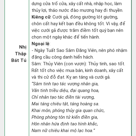
dựng cửa trổ cửa, xây cất nhà, nhập học, làm
thủy lợi, tháo nước đào mương hay đi thuyền.
Kiêng cữ
: Cưới gả, đóng giường lót giường,
chôn cất hay kết bạn đều không tốt. Vì vậy, để
việc cưới gả được trăm điềm tốt quý bạn nên
chọn một ngày khác để tiến hành.
Ngoại lệ
:
Nhị
- Ngày Tuất Sao Sâm Đăng Viên, nên phó nhậm
Thập
đặng cầu công danh hiển hách.
Bát Tú
Sâm: Thủy Viên (con vượn): Thủy tinh, sao tốt.
Rất tốt cho việc mua bán, kinh doanh, xây cất
và thi cử đỗ đạt. Kỵ an táng và cưới gả.
“Sâm tinh tạo tác vượng nhân gia,
Văn tinh triều diệu, đại quang hoa,
Chỉ nhân tạo tác điền tài vượng,
Mai táng chiêu tật, táng hoàng sa.
Khai môn, phóng thủy gia quan chức,
Phòng phòng tôn tử kiến điền gia,
Hôn nhân hứa định tao hình khắc,
Nam nữ chiêu khai mộ lạc hoa.”