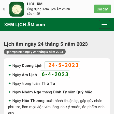
LỊCH ÂM
X
Ứng dụng Xem Lịch Âm chính
Cài đặt
xác nhất!
XEM LỊCH ÂM.com
Toggl
navig
Lịch âm ngày 24 tháng 5 năm 2023
lịch vạn niên ngày 24 tháng 5 năm 2023
24-5-2023
Ngày
Dương Lịch
:
6-4-2023
Ngày
Âm Lịch
:
Ngày trong tuần:
Thứ Tư
Ngày
Nhâm Ngọ
tháng
Đinh Tỵ
năm
Quý Mão
Ngày
Hảo Thương
: xuất hành thuận lợi, gặp qúy nhân
phù trợ, làm mọi việc vừa lòng, như ý muốn, áo phẩm vinh
quy.