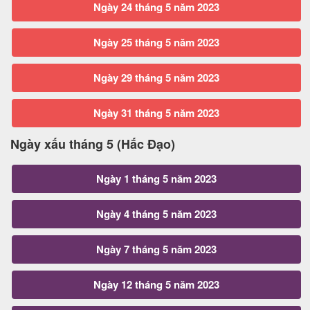
Ngày 24 tháng 5 năm 2023
Ngày 25 tháng 5 năm 2023
Ngày 29 tháng 5 năm 2023
Ngày 31 tháng 5 năm 2023
Ngày xấu tháng 5 (Hắc Đạo)
Ngày 1 tháng 5 năm 2023
Ngày 4 tháng 5 năm 2023
Ngày 7 tháng 5 năm 2023
Ngày 12 tháng 5 năm 2023