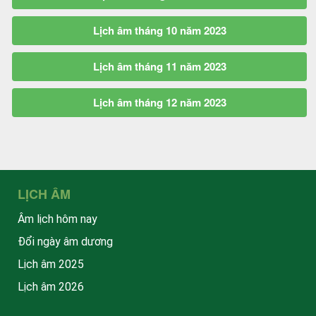
Lịch âm tháng 10 năm 2023
Lịch âm tháng 11 năm 2023
Lịch âm tháng 12 năm 2023
LỊCH ÂM
Âm lịch hôm nay
Đổi ngày âm dương
Lịch âm 2025
Lịch âm 2026