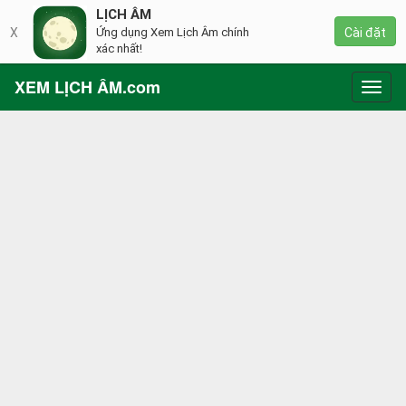
LỊCH ÂM
X
Ứng dụng Xem Lịch Âm chính
Cài đặt
xác nhất!
XEM LỊCH ÂM.com
Toggl
navig