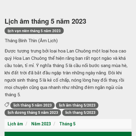
Lịch âm tháng 5 năm 2023
lịch vạn niên tháng 5 năm 2023
Tháng Bính Thìn (Âm Lịch)
Được tượng trưng bởi loại hoa Lan Chuông một loại hoa cao
quý. Hoa Lan Chuông thể hiện rằng bạn rất ngọt ngào và khá
cầu toàn, tỉ mỉ. Ý nghĩa tháng 5 là cầu nối bước sang mùa hè,
khi đất trời đã bắt đầu ngập tràn những ngày nắng. Đôi khi
người sinh tháng 5 là kẻ cố chấp, nóng lòng hay đổi thay, rồi
mọi chuyện cũng qua nhanh như những đêm ngắn ngủi của
tháng 5.
lịch tháng 5 năm 2023
lịch âm tháng 5/2023
lịch dương tháng 5 năm 2023
lich thang 5/2023
Lịch âm
Năm 2023
Tháng 5