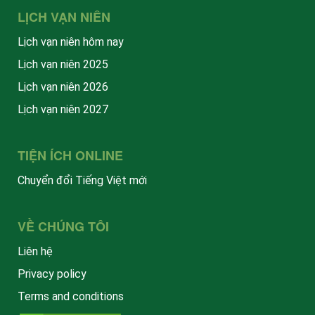
LỊCH VẠN NIÊN
Lịch vạn niên hôm nay
Lịch vạn niên 2025
Lịch vạn niên 2026
Lịch vạn niên 2027
TIỆN ÍCH ONLINE
Chuyển đổi Tiếng Việt mới
VỀ CHÚNG TÔI
Liên hệ
Privacy policy
Terms and conditions