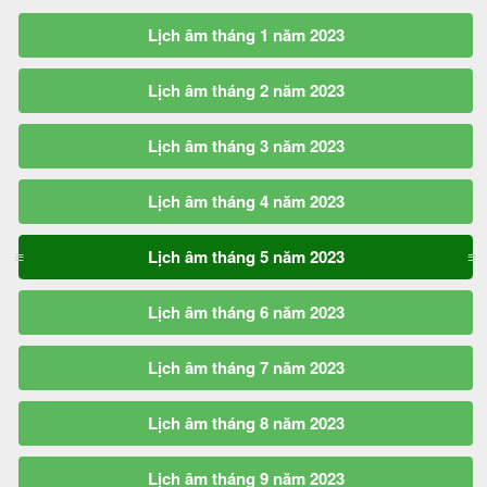
Lịch âm tháng 1 năm 2023
Lịch âm tháng 2 năm 2023
Lịch âm tháng 3 năm 2023
Lịch âm tháng 4 năm 2023
Lịch âm tháng 5 năm 2023
Lịch âm tháng 6 năm 2023
Lịch âm tháng 7 năm 2023
Lịch âm tháng 8 năm 2023
Lịch âm tháng 9 năm 2023