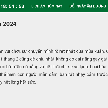
18: 54 : 54
LỊCH ÂM HÔM NAY
ĐỔI NGÀY ÂM DƯƠNG
m 2024
an vui chơi, sự chuyển mình rõ rệt nhất của mùa xuân. 
iết tháng 2 cũng dễ chịu nhất, không có cái nắng gay gắt
rời bắt đầu có nắng và tiết trời chỉ se se lạnh. Loài hò
 thể hiện con người mẫn cảm, bạn rất nhạy cảm trước
y hết lòng hết sức.