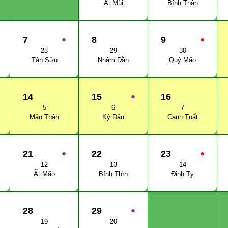
Ất Mùi
Bính Thân
7
●
8
9
●
28
29
30
Tân Sửu
Nhâm Dần
Quý Mão
14
15
●
16
5
6
7
Mậu Thân
Kỷ Dậu
Canh Tuất
21
●
22
23
●
12
13
14
Ất Mão
Bính Thìn
Đinh Tỵ
28
29
●
19
20