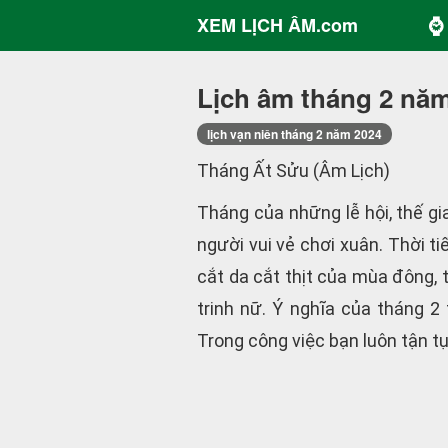
⌚ 
XEM LỊCH ÂM.com
Lịch âm tháng 2 nă
lịch vạn niên tháng 2 năm 2024
Tháng Ất Sửu (Âm Lịch)
Tháng của những lễ hội, thế gi
người vui vẻ chơi xuân. Thời t
cắt da cắt thịt của mùa đông, t
trinh nữ. Ý nghĩa của tháng 2
Trong công việc bạn luôn tận tụ