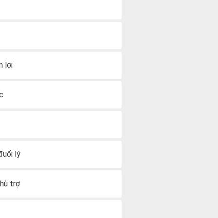
 lợi
ệc
đuối lý
phù trợ