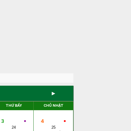
►
THỨ BẨY
CHỦ NHẬT
3
●
4
●
24
25