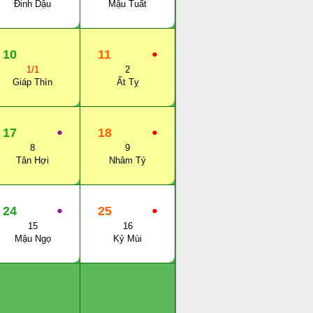
Đinh Dậu
Mậu Tuất
10
11
●
1/1
2
Giáp Thìn
Ất Tỵ
17
●
18
●
8
9
Tân Hợi
Nhâm Tý
24
●
25
●
15
16
Mậu Ngọ
Kỷ Mùi