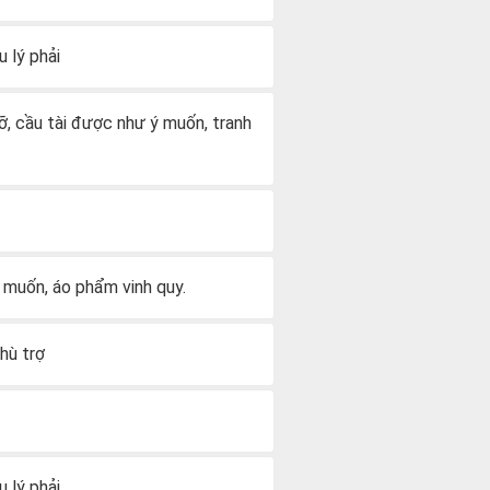
u lý phải
đỡ, cầu tài được như ý muốn, tranh
ý muốn, áo phẩm vinh quy.
phù trợ
u lý phải