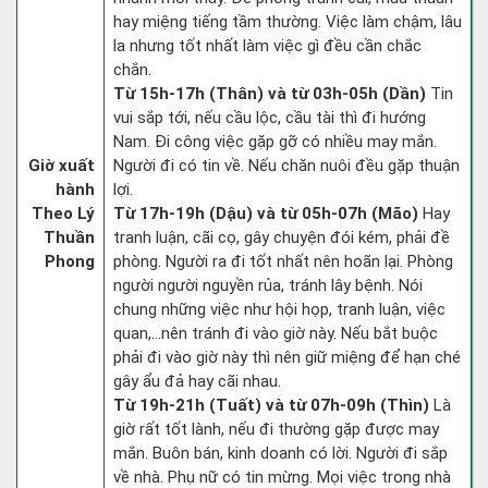
hay miệng tiếng tầm thường. Việc làm chậm, lâu
la nhưng tốt nhất làm việc gì đều cần chắc
chắn.
Từ 15h-17h (Thân) và từ 03h-05h (Dần)
Tin
vui sắp tới, nếu cầu lộc, cầu tài thì đi hướng
Nam. Đi công việc gặp gỡ có nhiều may mắn.
Giờ xuất
Người đi có tin về. Nếu chăn nuôi đều gặp thuận
hành
lợi.
Theo Lý
Từ 17h-19h (Dậu) và từ 05h-07h (Mão)
Hay
Thuần
tranh luận, cãi cọ, gây chuyện đói kém, phải đề
Phong
phòng. Người ra đi tốt nhất nên hoãn lại. Phòng
người người nguyền rủa, tránh lây bệnh. Nói
chung những việc như hội họp, tranh luận, việc
quan,…nên tránh đi vào giờ này. Nếu bắt buộc
phải đi vào giờ này thì nên giữ miệng để hạn ché
gây ẩu đả hay cãi nhau.
Từ 19h-21h (Tuất) và từ 07h-09h (Thìn)
Là
giờ rất tốt lành, nếu đi thường gặp được may
mắn. Buôn bán, kinh doanh có lời. Người đi sắp
về nhà. Phụ nữ có tin mừng. Mọi việc trong nhà