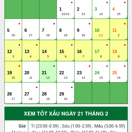
●
●
●
1
2
3
4
22/12
23
24
25
●
●
●
●
5
6
7
8
9
10
11
26
27
28
29
30
1/1
2
●
●
●
●
●
12
13
14
15
16
17
18
3
4
5
6
7
8
9
●
●
●
●
●
19
20
21
22
23
24
25
10
11
12
13
14
15
16
●
●
26
27
28
29
17
18
19
20
XEM TỐT XẤU NGÀY 21 THÁNG 2
Giờ
Tí (23:00-0:59) ; Sửu (1:00-2:59) ; Mão (5:00-6:59)