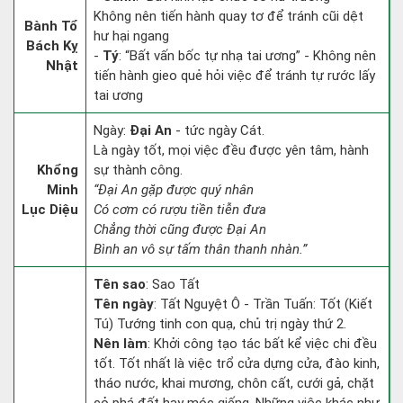
Không nên tiến hành quay tơ để tránh cũi dệt
Bành Tổ
hư hại ngang
Bách Kỵ
-
Tý
: “Bất vấn bốc tự nhạ tai ương” - Không nên
Nhật
tiến hành gieo quẻ hỏi việc để tránh tự rước lấy
tai ương
Ngày:
Đại An
- tức ngày Cát.
Là ngày tốt, mọi việc đều được yên tâm, hành
Khổng
sự thành công.
Minh
“Đại An gặp được quý nhân
Lục Diệu
Có cơm có rượu tiền tiễn đưa
Chẳng thời cũng được Đại An
Bình an vô sự tấm thân thanh nhàn.”
Tên sao
: Sao Tất
Tên ngày
: Tất Nguyệt Ô - Trần Tuấn: Tốt (Kiết
Tú) Tướng tinh con quạ, chủ trị ngày thứ 2.
Nên làm
: Khởi công tạo tác bất kể việc chi đều
tốt. Tốt nhất là việc trổ cửa dựng cửa, đào kinh,
tháo nước, khai mương, chôn cất, cưới gả, chặt