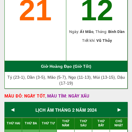
21
12
Ngày:
Ất Mão
, Tháng:
Bính Dần
Tiết khí:
Vũ Thủy
Giờ Hoàng Đạo (Giờ Tốt)
Tý (23-1), Dần (3-5), Mão (5-7), Ngọ (11-13), Mùi (13-15), Dậu
(17-19)
MÀU ĐỎ: NGÀY TỐT
MÀU TÍM: NGÀY XẤU
,
◄
►
LỊCH ÂM THÁNG 2 NĂM 2024
THỨ
THỨ
THỨ
CHỦ
THỨ HAI
THỨ BA
THỨ TƯ
NĂM
SÁU
BẨY
NHẬT