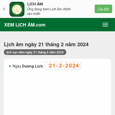
LỊCH ÂM
X
Ứng dụng Xem Lịch Âm chính
Cài đặt
xác nhất!
XEM LỊCH ÂM.com
Toggl
navig
Lịch âm ngày 21 tháng 2 năm 2024
lịch vạn niên ngày 21 tháng 2 năm 2024
21-2-2024
Ngày
Dương Lịch
: