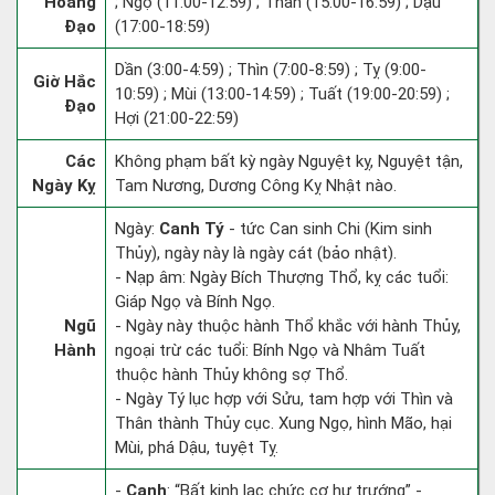
Hoàng
; Ngọ (11:00-12:59) ; Thân (15:00-16:59) ; Dậu
Đạo
(17:00-18:59)
Dần (3:00-4:59) ; Thìn (7:00-8:59) ; Tỵ (9:00-
Giờ Hắc
10:59) ; Mùi (13:00-14:59) ; Tuất (19:00-20:59) ;
Đạo
Hợi (21:00-22:59)
Các
Không phạm bất kỳ ngày Nguyệt kỵ, Nguyệt tận,
Ngày Kỵ
Tam Nương, Dương Công Kỵ Nhật nào.
Ngày:
Canh Tý
- tức Can sinh Chi (Kim sinh
Thủy), ngày này là ngày cát (bảo nhật).
- Nạp âm: Ngày Bích Thượng Thổ, kỵ các tuổi:
Giáp Ngọ và Bính Ngọ.
Ngũ
- Ngày này thuộc hành Thổ khắc với hành Thủy,
Hành
ngoại trừ các tuổi: Bính Ngọ và Nhâm Tuất
thuộc hành Thủy không sợ Thổ.
- Ngày Tý lục hợp với Sửu, tam hợp với Thìn và
Thân thành Thủy cục. Xung Ngọ, hình Mão, hại
Mùi, phá Dậu, tuyệt Tỵ.
-
Canh
: “Bất kinh lạc chức cơ hư trướng” -