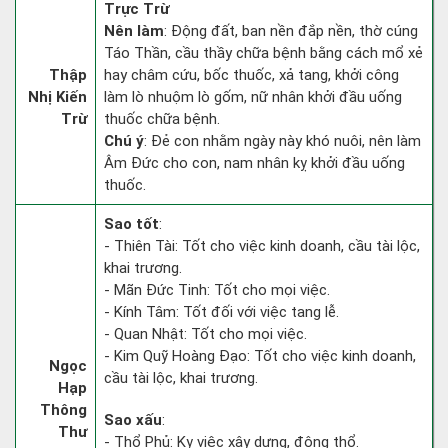
Trực Trừ
Nên làm
: Động đất, ban nền đắp nền, thờ cúng
Táo Thần, cầu thầy chữa bệnh bằng cách mổ xẻ
Thập
hay châm cứu, bốc thuốc, xả tang, khởi công
Nhị Kiến
làm lò nhuộm lò gốm, nữ nhân khởi đầu uống
Trừ
thuốc chữa bệnh.
Chú ý
: Đẻ con nhằm ngày này khó nuôi, nên làm
Âm Đức cho con, nam nhân kỵ khởi đầu uống
thuốc.
Sao tốt
:
- Thiên Tài: Tốt cho việc kinh doanh, cầu tài lộc,
khai trương.
- Mãn Đức Tinh: Tốt cho mọi việc.
- Kính Tâm: Tốt đối với việc tang lễ.
- Quan Nhật: Tốt cho mọi việc.
- Kim Quỹ Hoàng Đạo: Tốt cho việc kinh doanh,
Ngọc
cầu tài lộc, khai trương.
Hạp
Thông
Sao xấu
:
Thư
- Thổ Phủ: Kỵ việc xây dựng, động thổ.