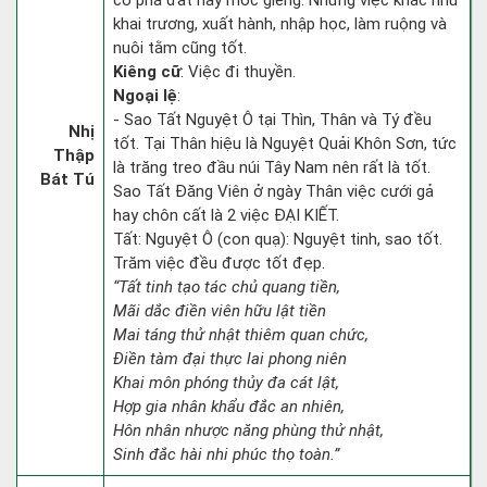
cỏ phá đất hay móc giếng. Những việc khác như
khai trương, xuất hành, nhập học, làm ruộng và
nuôi tằm cũng tốt.
Kiêng cữ
: Việc đi thuyền.
Ngoại lệ
:
- Sao Tất Nguyệt Ô tại Thìn, Thân và Tý đều
Nhị
tốt. Tại Thân hiệu là Nguyệt Quải Khôn Sơn, tức
Thập
là trăng treo đầu núi Tây Nam nên rất là tốt.
Bát Tú
Sao Tất Đăng Viên ở ngày Thân việc cưới gả
hay chôn cất là 2 việc ĐẠI KIẾT.
Tất: Nguyệt Ô (con quạ): Nguyệt tinh, sao tốt.
Trăm việc đều được tốt đẹp.
“Tất tinh tạo tác chủ quang tiền,
Mãi dắc điền viên hữu lật tiền
Mai táng thử nhật thiêm quan chức,
Điền tàm đại thực lai phong niên
Khai môn phóng thủy đa cát lật,
Hợp gia nhân khẩu đắc an nhiên,
Hôn nhân nhược năng phùng thử nhật,
Sinh đắc hài nhi phúc thọ toàn.”