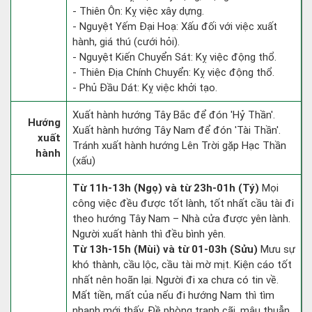
- Thiên Ôn: Kỵ việc xây dựng.
- Nguyệt Yếm Đại Hoạ: Xấu đối với việc xuất
hành, giá thú (cưới hỏi).
- Nguyệt Kiến Chuyển Sát: Kỵ việc động thổ.
- Thiên Địa Chính Chuyển: Kỵ việc động thổ.
- Phủ Đầu Dát: Kỵ việc khởi tạo.
Xuất hành hướng Tây Bắc để đón 'Hỷ Thần'.
Hướng
Xuất hành hướng Tây Nam để đón 'Tài Thần'.
xuất
Tránh xuất hành hướng Lên Trời gặp Hạc Thần
hành
(xấu)
Từ 11h-13h (Ngọ) và từ 23h-01h (Tý)
Mọi
công việc đều được tốt lành, tốt nhất cầu tài đi
theo hướng Tây Nam – Nhà cửa được yên lành.
Người xuất hành thì đều bình yên.
Từ 13h-15h (Mùi) và từ 01-03h (Sửu)
Mưu sự
khó thành, cầu lộc, cầu tài mờ mịt. Kiện cáo tốt
nhất nên hoãn lại. Người đi xa chưa có tin về.
Mất tiền, mất của nếu đi hướng Nam thì tìm
nhanh mới thấy. Đề phòng tranh cãi, mâu thuẫn