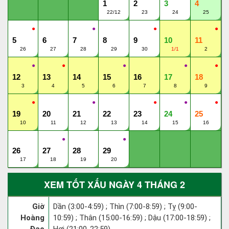
1
2
3
4
22/12
23
24
25
●
●
●
●
5
6
7
8
9
10
11
26
27
28
29
30
1/1
2
●
●
●
●
●
12
13
14
15
16
17
18
3
4
5
6
7
8
9
●
●
●
●
●
19
20
21
22
23
24
25
10
11
12
13
14
15
16
●
●
26
27
28
29
17
18
19
20
XEM TỐT XẤU NGÀY 4 THÁNG 2
Giờ
Dần (3:00-4:59) ; Thìn (7:00-8:59) ; Tỵ (9:00-
Hoàng
10:59) ; Thân (15:00-16:59) ; Dậu (17:00-18:59) ;