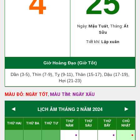
4
25
Ngày:
Mậu Tuất
, Tháng:
Ất
Sửu
Tiết khí:
Lập xuân
Giờ Hoàng Đạo (Giờ Tốt)
Dần (3-5), Thìn (7-9), Tỵ (9-11), Thân (15-17), Dậu (17-19),
Hợi (21-23)
MÀU ĐỎ: NGÀY TỐT
MÀU TÍM: NGÀY XẤU
,
◄
►
LỊCH ÂM THÁNG 2 NĂM 2024
THỨ
THỨ
THỨ
CHỦ
THỨ HAI
THỨ BA
THỨ TƯ
NĂM
SÁU
BẨY
NHẬT
●
●
●