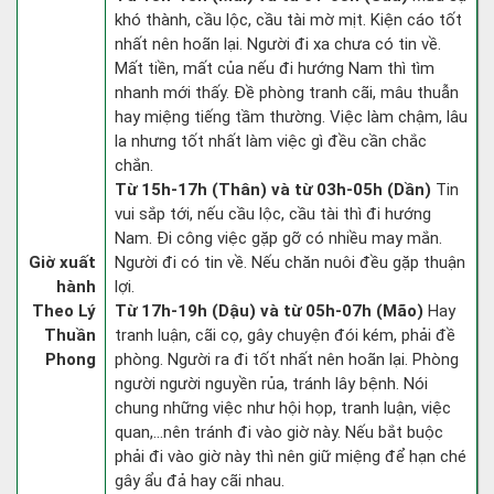
khó thành, cầu lộc, cầu tài mờ mịt. Kiện cáo tốt
nhất nên hoãn lại. Người đi xa chưa có tin về.
Mất tiền, mất của nếu đi hướng Nam thì tìm
nhanh mới thấy. Đề phòng tranh cãi, mâu thuẫn
hay miệng tiếng tầm thường. Việc làm chậm, lâu
la nhưng tốt nhất làm việc gì đều cần chắc
chắn.
Từ 15h-17h (Thân) và từ 03h-05h (Dần)
Tin
vui sắp tới, nếu cầu lộc, cầu tài thì đi hướng
Nam. Đi công việc gặp gỡ có nhiều may mắn.
Giờ xuất
Người đi có tin về. Nếu chăn nuôi đều gặp thuận
hành
lợi.
Theo Lý
Từ 17h-19h (Dậu) và từ 05h-07h (Mão)
Hay
Thuần
tranh luận, cãi cọ, gây chuyện đói kém, phải đề
Phong
phòng. Người ra đi tốt nhất nên hoãn lại. Phòng
người người nguyền rủa, tránh lây bệnh. Nói
chung những việc như hội họp, tranh luận, việc
quan,…nên tránh đi vào giờ này. Nếu bắt buộc
phải đi vào giờ này thì nên giữ miệng để hạn ché
gây ẩu đả hay cãi nhau.