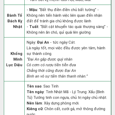
-
Mậu
: “Bất thụ điền điền chủ bất tường” -
Bành Tổ
Không nên tiến hành việc liên quan đến nhận
Bách Kỵ
đất để tránh gia chủ không được lành
Nhật
-
Tuất
: “Bất cật khuyển tác quái thượng sàng” -
Không nên ăn chó, quỉ quái lên giường
Ngày:
Đại An
- tức ngày Cát.
Là ngày tốt, mọi việc đều được yên tâm, hành
Khổng
sự thành công.
Minh
“Đại An gặp được quý nhân
Lục Diệu
Có cơm có rượu tiền tiễn đưa
Chẳng thời cũng được Đại An
Bình an vô sự tấm thân thanh nhàn.”
Tên sao
: Sao Tinh
Tên ngày
: Tinh Nhật Mã - Lý Trung: Xấu (Bình
Tú) Tướng tinh con ngựa, chủ trị ngày chủ nhật.
Nên làm
: Xây dựng phòng mới.
Kiêng cữ
: Chôn cất, cưới gả, mở thông đường
nước.