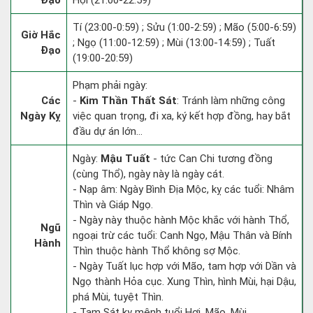
Đạo
Hợi (21:00-22:59)
Tí (23:00-0:59) ; Sửu (1:00-2:59) ; Mão (5:00-6:59)
Giờ Hắc
; Ngọ (11:00-12:59) ; Mùi (13:00-14:59) ; Tuất
Đạo
(19:00-20:59)
Phạm phải ngày:
Các
-
Kim Thần Thất Sát
: Tránh làm những công
Ngày Kỵ
việc quan trọng, đi xa, ký kết hợp đồng, hay bắt
đầu dự án lớn...
Ngày:
Mậu Tuất
- tức Can Chi tương đồng
(cùng Thổ), ngày này là ngày cát.
- Nạp âm: Ngày Bình Địa Mộc, kỵ các tuổi: Nhâm
Thìn và Giáp Ngọ.
- Ngày này thuộc hành Mộc khắc với hành Thổ,
Ngũ
ngoại trừ các tuổi: Canh Ngọ, Mậu Thân và Bính
Hành
Thìn thuộc hành Thổ không sợ Mộc.
- Ngày Tuất lục hợp với Mão, tam hợp với Dần và
Ngọ thành Hỏa cục. Xung Thìn, hình Mùi, hại Dậu,
phá Mùi, tuyệt Thìn.
- Tam Sát kỵ mệnh tuổi Hợi, Mão, Mùi.