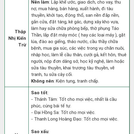
Nên làm
: Lập khế ước, giao dịch, cho vay, thu
nợ, mua hàng, bán hàng, xuất hành, đi tàu
thuyền, khởi tạo, động thổ, san nền đắp nền,
gắn cửa, đặt táng, kê gác, dựng xây kho vựa,
làm hay sửa chữa phòng bếp, thờ phụng Táo
Thập
Thần, lắp đặt máy móc ( hay các loại máy ), gặt
Nhị Kiến
lúa, đào ao giếng, tháo nước, cầu thầy chữa
Trừ
bệnh, mua gia súc, các việc trong vụ chăn nuôi,
nhập học, làm lễ cầu thân, cưới gả, kết hôn, thuê
người, nộp đơn dâng sớ, học kỹ nghệ, làm hoặc
sửa tàu thuyền, khai trương tàu thuyền, vẽ
tranh, tu sửa cây cối.
Không nên
: Kiện tụng, tranh chấp.
Sao tốt
:
- Thánh Tâm: Tốt cho mọi việc, nhất là cầu
phúc, cúng bái tế tự.
- Đại Hồng Sa: Tốt cho mọi việc.
- Thanh Long Hoàng Đạo: Tốt cho mọi việc.
Sao xấu
: