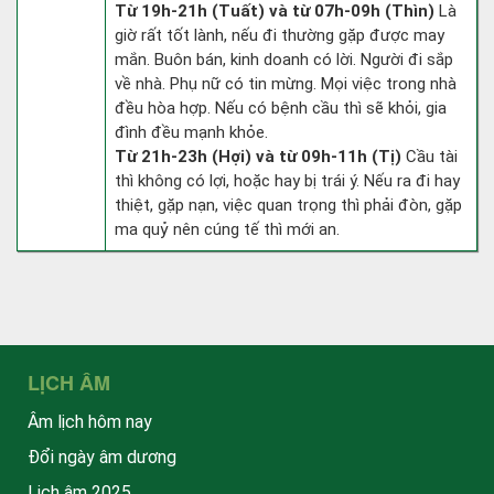
Từ 19h-21h (Tuất) và từ 07h-09h (Thìn)
Là
giờ rất tốt lành, nếu đi thường gặp được may
mắn. Buôn bán, kinh doanh có lời. Người đi sắp
về nhà. Phụ nữ có tin mừng. Mọi việc trong nhà
đều hòa hợp. Nếu có bệnh cầu thì sẽ khỏi, gia
đình đều mạnh khỏe.
Từ 21h-23h (Hợi) và từ 09h-11h (Tị)
Cầu tài
thì không có lợi, hoặc hay bị trái ý. Nếu ra đi hay
thiệt, gặp nạn, việc quan trọng thì phải đòn, gặp
ma quỷ nên cúng tế thì mới an.
LỊCH ÂM
Âm lịch hôm nay
Đổi ngày âm dương
Lịch âm 2025