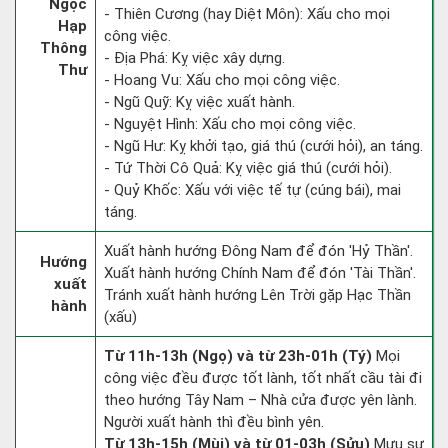
Ngọc
- Thiên Cương (hay Diệt Môn): Xấu cho mọi
Hạp
công việc.
Thông
- Địa Phá: Kỵ việc xây dựng.
Thư
- Hoang Vu: Xấu cho mọi công việc.
- Ngũ Quỹ: Kỵ việc xuất hành.
- Nguyệt Hình: Xấu cho mọi công việc.
- Ngũ Hư: Kỵ khởi tạo, giá thú (cưới hỏi), an táng.
- Tứ Thời Cô Quả: Kỵ việc giá thú (cưới hỏi).
- Quỷ Khốc: Xấu với việc tế tự (cúng bái), mai
táng.
Xuất hành hướng Đông Nam để đón 'Hỷ Thần'.
Hướng
Xuất hành hướng Chính Nam để đón 'Tài Thần'.
xuất
Tránh xuất hành hướng Lên Trời gặp Hạc Thần
hành
(xấu)
Từ 11h-13h (Ngọ) và từ 23h-01h (Tý)
Mọi
công việc đều được tốt lành, tốt nhất cầu tài đi
theo hướng Tây Nam – Nhà cửa được yên lành.
Người xuất hành thì đều bình yên.
Từ 13h-15h (Mùi) và từ 01-03h (Sửu)
Mưu sự