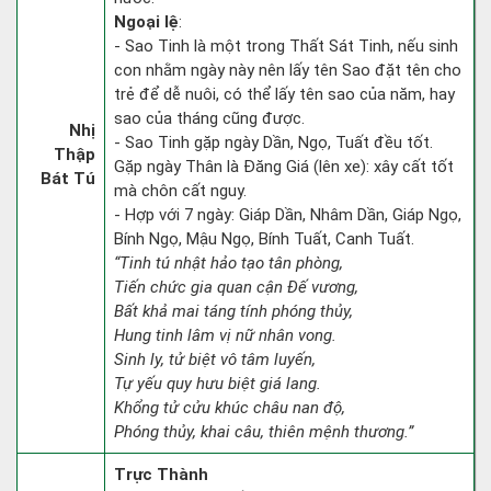
Ngoại lệ
:
- Sao Tinh là một trong Thất Sát Tinh, nếu sinh
con nhằm ngày này nên lấy tên Sao đặt tên cho
trẻ để dễ nuôi, có thể lấy tên sao của năm, hay
sao của tháng cũng được.
Nhị
- Sao Tinh gặp ngày Dần, Ngọ, Tuất đều tốt.
Thập
Gặp ngày Thân là Đăng Giá (lên xe): xây cất tốt
Bát Tú
mà chôn cất nguy.
- Hợp với 7 ngày: Giáp Dần, Nhâm Dần, Giáp Ngọ,
Bính Ngọ, Mậu Ngọ, Bính Tuất, Canh Tuất.
“Tinh tú nhật hảo tạo tân phòng,
Tiến chức gia quan cận Đế vương,
Bất khả mai táng tính phóng thủy,
Hung tinh lâm vị nữ nhân vong.
Sinh ly, tử biệt vô tâm luyến,
Tự yếu quy hưu biệt giá lang.
Khổng tử cửu khúc châu nan độ,
Phóng thủy, khai câu, thiên mệnh thương.”
Trực Thành