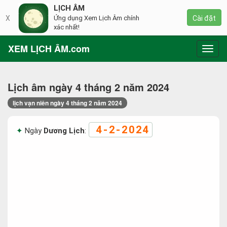
LỊCH ÂM
X
Ứng dụng Xem Lịch Âm chính
Cài đặt
xác nhất!
XEM LỊCH ÂM.com
Toggl
navig
Lịch âm ngày 4 tháng 2 năm 2024
lịch vạn niên ngày 4 tháng 2 năm 2024
4-2-2024
Ngày
Dương Lịch
: