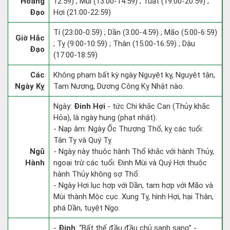
Hoàng
12:59) ; Mùi (13:00-14:59) ; Tuất (19:00-20:59) ;
Đạo
Hợi (21:00-22:59)
Tí (23:00-0:59) ; Dần (3:00-4:59) ; Mão (5:00-6:59)
Giờ Hắc
; Tỵ (9:00-10:59) ; Thân (15:00-16:59) ; Dậu
Đạo
(17:00-18:59)
Các
Không phạm bất kỳ ngày Nguyệt kỵ, Nguyệt tận,
Ngày Kỵ
Tam Nương, Dương Công Kỵ Nhật nào.
Ngày:
Đinh Hợi
- tức Chi khắc Can (Thủy khắc
Hỏa), là ngày hung (phạt nhật).
- Nạp âm: Ngày Ốc Thượng Thổ, kỵ các tuổi:
Tân Tỵ và Quý Tỵ.
Ngũ
- Ngày này thuộc hành Thổ khắc với hành Thủy,
Hành
ngoại trừ các tuổi: Đinh Mùi và Quý Hợi thuộc
hành Thủy không sợ Thổ.
- Ngày Hợi lục hợp với Dần, tam hợp với Mão và
Mùi thành Mộc cục. Xung Tỵ, hình Hợi, hại Thân,
phá Dần, tuyệt Ngọ.
-
Đinh
: “Bất thế đầu đầu chủ sanh sang” -