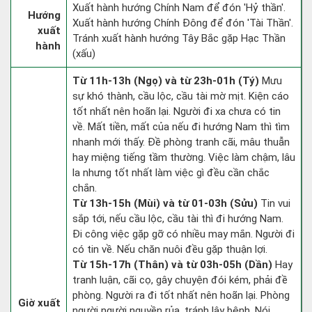
Xuất hành hướng Chính Nam để đón 'Hỷ thần'.
Hướng
Xuất hành hướng Chính Đông để đón 'Tài Thần'.
xuất
Tránh xuất hành hướng Tây Bắc gặp Hạc Thần
hành
(xấu)
Từ 11h-13h (Ngọ) và từ 23h-01h (Tý)
Mưu
sự khó thành, cầu lộc, cầu tài mờ mịt. Kiện cáo
tốt nhất nên hoãn lại. Người đi xa chưa có tin
về. Mất tiền, mất của nếu đi hướng Nam thì tìm
nhanh mới thấy. Đề phòng tranh cãi, mâu thuẫn
hay miệng tiếng tầm thường. Việc làm chậm, lâu
la nhưng tốt nhất làm việc gì đều cần chắc
chắn.
Từ 13h-15h (Mùi) và từ 01-03h (Sửu)
Tin vui
sắp tới, nếu cầu lộc, cầu tài thì đi hướng Nam.
Đi công việc gặp gỡ có nhiều may mắn. Người đi
có tin về. Nếu chăn nuôi đều gặp thuận lợi.
Từ 15h-17h (Thân) và từ 03h-05h (Dần)
Hay
tranh luận, cãi cọ, gây chuyện đói kém, phải đề
phòng. Người ra đi tốt nhất nên hoãn lại. Phòng
Giờ xuất
người người nguyền rủa, tránh lây bệnh. Nói