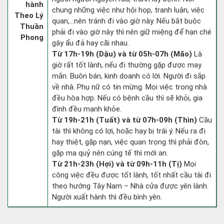
hành
chung những việc như hội họp, tranh luận, việc
Theo Lý
quan,…nên tránh đi vào giờ này. Nếu bắt buộc
Thuần
phải đi vào giờ này thì nên giữ miệng để hạn ché
Phong
gây ẩu đả hay cãi nhau.
Từ 17h-19h (Dậu) và từ 05h-07h (Mão)
Là
giờ rất tốt lành, nếu đi thường gặp được may
mắn. Buôn bán, kinh doanh có lời. Người đi sắp
về nhà. Phụ nữ có tin mừng. Mọi việc trong nhà
đều hòa hợp. Nếu có bệnh cầu thì sẽ khỏi, gia
đình đều mạnh khỏe.
Từ 19h-21h (Tuất) và từ 07h-09h (Thìn)
Cầu
tài thì không có lợi, hoặc hay bị trái ý. Nếu ra đi
hay thiệt, gặp nạn, việc quan trọng thì phải đòn,
gặp ma quỷ nên cúng tế thì mới an.
Từ 21h-23h (Hợi) và từ 09h-11h (Tị)
Mọi
công việc đều được tốt lành, tốt nhất cầu tài đi
theo hướng Tây Nam – Nhà cửa được yên lành.
Người xuất hành thì đều bình yên.