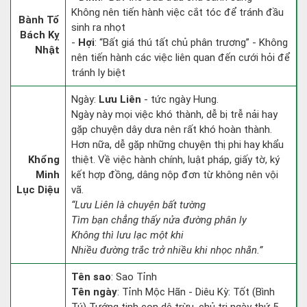
Không nên tiến hành việc cắt tóc để tránh đầu
Bành Tổ
sinh ra nhọt
Bách Kỵ
-
Hợi
: “Bất giá thú tất chủ phân trương” - Không
Nhật
nên tiến hành các việc liên quan đến cưới hỏi để
tránh ly biệt
Ngày:
Lưu Liên
- tức ngày Hung.
Ngày này mọi việc khó thành, dễ bị trễ nải hay
gặp chuyện dây dưa nên rất khó hoàn thành.
Hơn nữa, dễ gặp những chuyện thị phi hay khẩu
Khổng
thiệt. Về việc hành chính, luật pháp, giấy tờ, ký
Minh
kết hợp đồng, dâng nộp đơn từ không nên vội
Lục Diệu
vã.
“Lưu Liên là chuyện bất tường
Tìm bạn chẳng thấy nửa đường phân ly
Không thì lưu lạc một khi
Nhiều đường trắc trở nhiều khi nhọc nhằn.”
Tên sao
: Sao Tỉnh
Tên ngày
: Tỉnh Mộc Hãn - Diêu Kỳ: Tốt (Bình