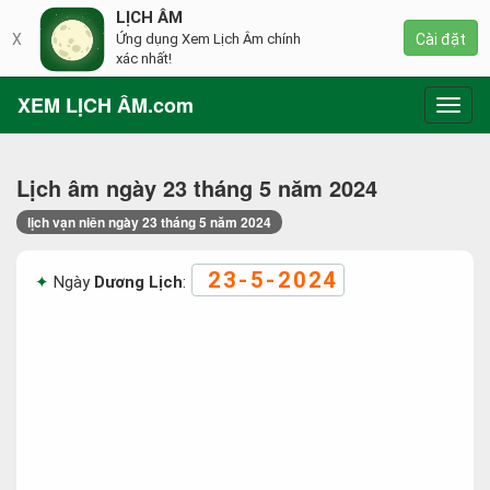
LỊCH ÂM
X
Ứng dụng Xem Lịch Âm chính
Cài đặt
xác nhất!
XEM LỊCH ÂM.com
Toggl
navig
Lịch âm ngày 23 tháng 5 năm 2024
lịch vạn niên ngày 23 tháng 5 năm 2024
23-5-2024
Ngày
Dương Lịch
: