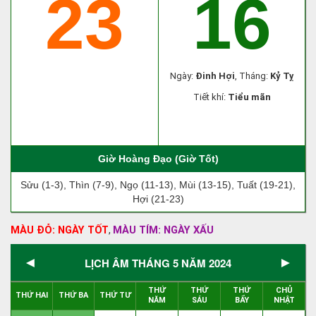
23
16
Ngày:
Đinh Hợi
, Tháng:
Kỷ Tỵ
Tiết khí:
Tiểu mãn
Giờ Hoàng Đạo (Giờ Tốt)
Sửu (1-3), Thìn (7-9), Ngọ (11-13), Mùi (13-15), Tuất (19-21),
Hợi (21-23)
MÀU ĐỎ: NGÀY TỐT
MÀU TÍM: NGÀY XẤU
,
◄
►
LỊCH ÂM THÁNG 5 NĂM 2024
THỨ
THỨ
THỨ
CHỦ
THỨ HAI
THỨ BA
THỨ TƯ
NĂM
SÁU
BẨY
NHẬT