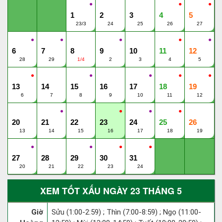
●
●
●
1
2
3
4
5
23/3
24
25
26
27
●
●
●
●
●
6
7
8
9
10
11
12
28
29
1/4
2
3
4
5
●
●
●
●
●
13
14
15
16
17
18
19
6
7
8
9
10
11
12
●
●
●
●
20
21
22
23
24
25
26
13
14
15
16
17
18
19
●
●
●
●
27
28
29
30
31
20
21
22
23
24
XEM TỐT XẤU NGÀY 23 THÁNG 5
Giờ
Sửu (1:00-2:59) ; Thìn (7:00-8:59) ; Ngọ (11:00-