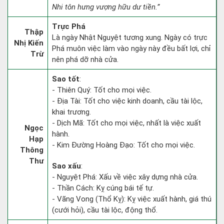
Nhi tôn hưng vượng hữu dư tiền.”
Trực Phá
Thập
Là ngày Nhật Nguyệt tương xung. Ngày có trực
Nhị Kiến
Phá muôn việc làm vào ngày này đều bất lợi, chỉ
Trừ
nên phá dỡ nhà cửa.
Sao tốt
:
- Thiên Quý: Tốt cho mọi việc.
- Địa Tài: Tốt cho việc kinh doanh, cầu tài lộc,
khai trương.
- Dịch Mã: Tốt cho mọi việc, nhất là việc xuất
Ngọc
hành.
Hạp
- Kim Đường Hoàng Đạo: Tốt cho mọi việc.
Thông
Thư
Sao xấu
:
- Nguyệt Phá: Xấu về việc xây dựng nhà cửa.
- Thần Cách: Kỵ cúng bái tế tự.
- Vãng Vong (Thổ Kỵ): Kỵ việc xuất hành, giá thú
(cưới hỏi), cầu tài lộc, động thổ.