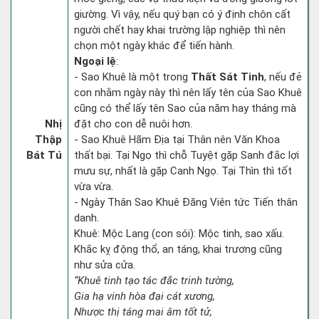
giường. Vì vậy, nếu quý bạn có ý định chôn cất
người chết hay khai trường lập nghiệp thì nên
chọn một ngày khác để tiến hành.
Ngoại lệ
:
- Sao Khuê là một trong
Thất Sát Tinh
, nếu đẻ
con nhằm ngày này thì nên lấy tên của Sao Khuê
cũng có thể lấy tên Sao của năm hay tháng mà
Nhị
đặt cho con dễ nuôi hơn.
Thập
- Sao Khuê Hãm Địa tại Thân nên Văn Khoa
Bát Tú
thất bại. Tại Ngọ thì chỗ Tuyệt gặp Sanh đắc lợi
mưu sự, nhất là gặp Canh Ngọ. Tại Thìn thì tốt
vừa vừa.
- Ngày Thân Sao Khuê Đăng Viên tức Tiến thân
danh.
Khuê: Mộc Lang (con sói): Mộc tinh, sao xấu.
Khắc kỵ động thổ, an táng, khai trương cũng
như sửa cửa.
“Khuê tinh tạo tác đắc trinh tường,
Gia hạ vinh hòa đại cát xương,
Nhược thị táng mai âm tốt tử,