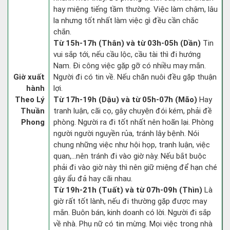
hay miệng tiếng tầm thường. Việc làm chậm, lâu
la nhưng tốt nhất làm việc gì đều cần chắc
chắn.
Từ 15h-17h (Thân) và từ 03h-05h (Dần)
Tin
vui sắp tới, nếu cầu lộc, cầu tài thì đi hướng
Nam. Đi công việc gặp gỡ có nhiều may mắn.
Giờ xuất
Người đi có tin về. Nếu chăn nuôi đều gặp thuận
hành
lợi.
Theo Lý
Từ 17h-19h (Dậu) và từ 05h-07h (Mão)
Hay
Thuần
tranh luận, cãi cọ, gây chuyện đói kém, phải đề
Phong
phòng. Người ra đi tốt nhất nên hoãn lại. Phòng
người người nguyền rủa, tránh lây bệnh. Nói
chung những việc như hội họp, tranh luận, việc
quan,…nên tránh đi vào giờ này. Nếu bắt buộc
phải đi vào giờ này thì nên giữ miệng để hạn ché
gây ẩu đả hay cãi nhau.
Từ 19h-21h (Tuất) và từ 07h-09h (Thìn)
Là
giờ rất tốt lành, nếu đi thường gặp được may
mắn. Buôn bán, kinh doanh có lời. Người đi sắp
về nhà. Phụ nữ có tin mừng. Mọi việc trong nhà