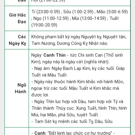
Đạo
Hợi (21:00-22:59)
Tí (23:00-0:59) ; Sửu (1:00-2:59) ; Mão (5:00-6:59)
Giờ Hắc
; Ngọ (11:00-12:59) ; Mùi (13:00-14:59) ; Tuất
Đạo
(19:00-20:59)
Các
Không phạm bất kỳ ngày Nguyệt kỵ, Nguyệt tận,
Ngày Kỵ
Tam Nương, Dương Công Kỵ Nhật nào.
Ngày:
Canh Thìn
- tức Chi sinh Can (Thổ sinh
Kim), ngày này là ngày cát (nghĩa nhật).
- Nạp âm: Ngày Bạch Lạp Kim, kỵ các tuổi: Giáp
Tuất và Mậu Tuất.
- Ngày này thuộc hành Kim khắc với hành Mộc,
Ngũ
ngoại trừ các tuổi: Mậu Tuất vì Kim khắc mà
Hành
được lợi.
- Ngày Thìn lục hợp với Dậu, tam hợp với Tý và
Thân thành Thủy cục. Xung Tuất, hình Thìn, hình
Mùi, hại Mão, phá Sửu, tuyệt Tuất.
- Tam Sát kỵ mệnh các tuổi Tỵ, Dậu, Sửu.
-
Canh
: “Bất kinh lạc chức cơ hư trướng” -