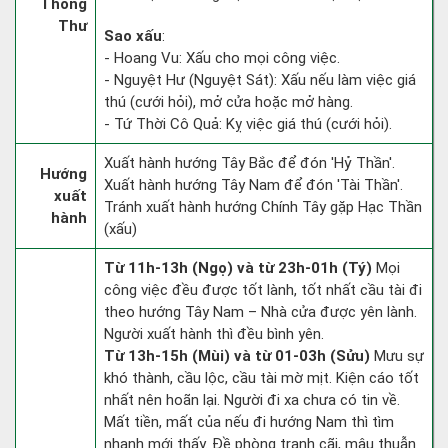
Thông
Thư
Sao xấu
:
- Hoang Vu: Xấu cho mọi công việc.
- Nguyệt Hư (Nguyệt Sát): Xấu nếu làm việc giá
thú (cưới hỏi), mở cửa hoặc mở hàng.
- Tứ Thời Cô Quả: Kỵ việc giá thú (cưới hỏi).
Xuất hành hướng Tây Bắc để đón 'Hỷ Thần'.
Hướng
Xuất hành hướng Tây Nam để đón 'Tài Thần'.
xuất
Tránh xuất hành hướng Chính Tây gặp Hạc Thần
hành
(xấu)
Từ 11h-13h (Ngọ) và từ 23h-01h (Tý)
Mọi
công việc đều được tốt lành, tốt nhất cầu tài đi
theo hướng Tây Nam – Nhà cửa được yên lành.
Người xuất hành thì đều bình yên.
Từ 13h-15h (Mùi) và từ 01-03h (Sửu)
Mưu sự
khó thành, cầu lộc, cầu tài mờ mịt. Kiện cáo tốt
nhất nên hoãn lại. Người đi xa chưa có tin về.
Mất tiền, mất của nếu đi hướng Nam thì tìm
nhanh mới thấy. Đề phòng tranh cãi, mâu thuẫn