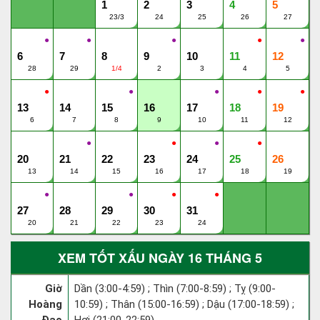
1
2
3
4
5
23/3
24
25
26
27
●
●
●
●
●
6
7
8
9
10
11
12
28
29
1/4
2
3
4
5
●
●
●
●
●
13
14
15
16
17
18
19
6
7
8
9
10
11
12
●
●
●
●
20
21
22
23
24
25
26
13
14
15
16
17
18
19
●
●
●
●
27
28
29
30
31
20
21
22
23
24
XEM TỐT XẤU NGÀY 16 THÁNG 5
Giờ
Dần (3:00-4:59) ; Thìn (7:00-8:59) ; Tỵ (9:00-
Hoàng
10:59) ; Thân (15:00-16:59) ; Dậu (17:00-18:59) ;