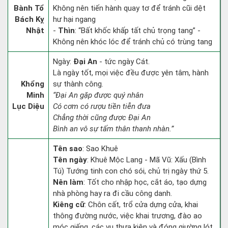
Bành Tổ
Không nên tiến hành quay tơ để tránh cũi dệt
Bách Kỵ
hư hại ngang
Nhật
-
Thìn
: “Bất khốc khấp tất chủ trọng tang” -
Không nên khóc lóc để tránh chủ có trùng tang
Ngày:
Đại An
- tức ngày Cát.
Là ngày tốt, mọi việc đều được yên tâm, hành
Khổng
sự thành công.
Minh
“Đại An gặp được quý nhân
Lục Diệu
Có cơm có rượu tiền tiễn đưa
Chẳng thời cũng được Đại An
Bình an vô sự tấm thân thanh nhàn.”
Tên sao
: Sao Khuê
Tên ngày
: Khuê Mộc Lang - Mã Vũ: Xấu (Bình
Tú) Tướng tinh con chó sói, chủ trị ngày thứ 5.
Nên làm
: Tốt cho nhập học, cắt áo, tạo dựng
nhà phòng hay ra đi cầu công danh.
Kiêng cữ
: Chôn cất, trổ cửa dựng cửa, khai
thông đường nước, việc khai trương, đào ao
móc giếng, các vụ thưa kiện và đóng giường lót