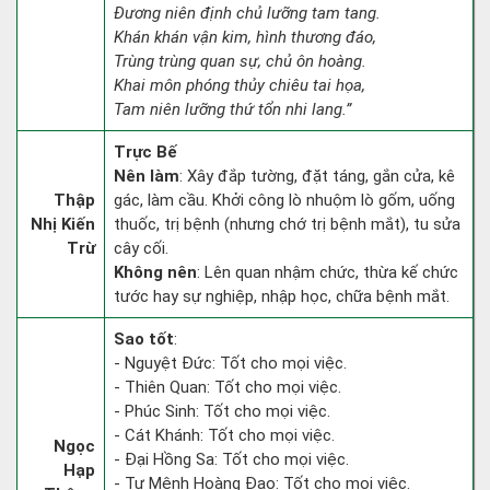
Đương niên định chủ lưỡng tam tang.
Khán khán vận kim, hình thương đáo,
Trùng trùng quan sự, chủ ôn hoàng.
Khai môn phóng thủy chiêu tai họa,
Tam niên lưỡng thứ tổn nhi lang.”
Trực Bế
Nên làm
: Xây đắp tường, đặt táng, gắn cửa, kê
Thập
gác, làm cầu. Khởi công lò nhuộm lò gốm, uống
Nhị Kiến
thuốc, trị bệnh (nhưng chớ trị bệnh mắt), tu sửa
Trừ
cây cối.
Không nên
: Lên quan nhậm chức, thừa kế chức
tước hay sự nghiệp, nhập học, chữa bệnh mắt.
Sao tốt
:
- Nguyệt Đức: Tốt cho mọi việc.
- Thiên Quan: Tốt cho mọi việc.
- Phúc Sinh: Tốt cho mọi việc.
- Cát Khánh: Tốt cho mọi việc.
Ngọc
- Đại Hồng Sa: Tốt cho mọi việc.
Hạp
- Tư Mệnh Hoàng Đạo: Tốt cho mọi việc.