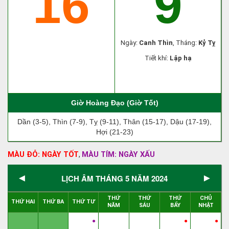
16
9
Ngày:
Canh Thìn
, Tháng:
Kỷ Tỵ
Tiết khí:
Lập hạ
Giờ Hoàng Đạo (Giờ Tốt)
Dần (3-5), Thìn (7-9), Tỵ (9-11), Thân (15-17), Dậu (17-19),
Hợi (21-23)
MÀU ĐỎ: NGÀY TỐT
MÀU TÍM: NGÀY XẤU
,
◄
►
LỊCH ÂM THÁNG 5 NĂM 2024
THỨ
THỨ
THỨ
CHỦ
THỨ HAI
THỨ BA
THỨ TƯ
NĂM
SÁU
BẨY
NHẬT
●
●
●