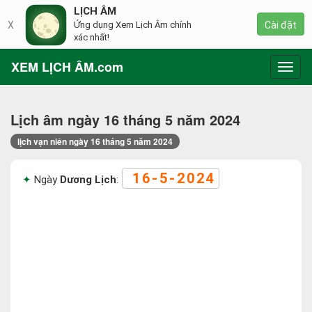
LỊCH ÂM
X
Ứng dụng Xem Lịch Âm chính
Cài đặt
xác nhất!
XEM LỊCH ÂM.com
Toggl
navig
Lịch âm ngày 16 tháng 5 năm 2024
lịch vạn niên ngày 16 tháng 5 năm 2024
16-5-2024
Ngày
Dương Lịch
: