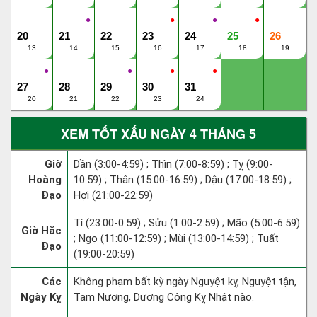
●
●
●
●
20
21
22
23
24
25
26
13
14
15
16
17
18
19
●
●
●
●
27
28
29
30
31
20
21
22
23
24
XEM TỐT XẤU NGÀY 4 THÁNG 5
Giờ
Dần (3:00-4:59) ; Thìn (7:00-8:59) ; Tỵ (9:00-
Hoàng
10:59) ; Thân (15:00-16:59) ; Dậu (17:00-18:59) ;
Đạo
Hợi (21:00-22:59)
Tí (23:00-0:59) ; Sửu (1:00-2:59) ; Mão (5:00-6:59)
Giờ Hắc
; Ngọ (11:00-12:59) ; Mùi (13:00-14:59) ; Tuất
Đạo
(19:00-20:59)
Các
Không phạm bất kỳ ngày Nguyệt kỵ, Nguyệt tận,
Ngày Kỵ
Tam Nương, Dương Công Kỵ Nhật nào.