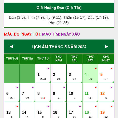
Giờ Hoàng Đạo (Giờ Tốt)
Dần (3-5), Thìn (7-9), Tỵ (9-11), Thân (15-17), Dậu (17-19),
Hợi (21-23)
MÀU ĐỎ: NGÀY TỐT
MÀU TÍM: NGÀY XẤU
,
◄
►
LỊCH ÂM THÁNG 5 NĂM 2024
THỨ
THỨ
THỨ
CHỦ
THỨ HAI
THỨ BA
THỨ TƯ
NĂM
SÁU
BẨY
NHẬT
●
●
●
1
2
3
4
5
23/3
24
25
26
27
●
●
●
●
●
6
7
8
9
10
11
12
28
29
1/4
2
3
4
5
●
●
●
●
●
13
14
15
16
17
18
19
6
7
8
9
10
11
12