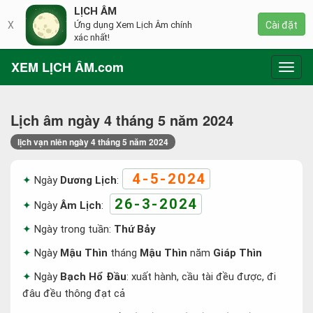
LỊCH ÂM
X
Ứng dụng Xem Lịch Âm chính
Cài đặt
xác nhất!
XEM LỊCH ÂM.com
Toggl
navig
Lịch âm ngày 4 tháng 5 năm 2024
lịch vạn niên ngày 4 tháng 5 năm 2024
4-5-2024
Ngày
Dương Lịch
:
26-3-2024
Ngày
Âm Lịch
:
Ngày trong tuần:
Thứ Bảy
Ngày
Mậu Thìn
tháng
Mậu Thìn
năm
Giáp Thìn
Ngày
Bạch Hổ Đầu
: xuất hành, cầu tài đều được, đi
đâu đều thông đạt cả