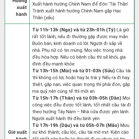
Hướng
Xuất hành hướng Chính Nam để đón 'Tài Thần'.
xuất
Tránh xuất hành hướng Chính Nam gặp Hạc
hành
Thần (xấu)
Từ 11h-13h (Ngọ) và từ 23h-01h (Tý)
Là giờ
rất tốt lành, nếu đi thường gặp được may mắn.
Buôn bán, kinh doanh có lời. Người đi sắp về
nhà. Phụ nữ có tin mừng. Mọi việc trong nhà
đều hòa hợp. Nếu có bệnh cầu thì sẽ khỏi, gia
đình đều mạnh khỏe.
Từ 13h-15h (Mùi) và từ 01-03h (Sửu)
Cầu tài
thì không có lợi, hoặc hay bị trái ý. Nếu ra đi hay
thiệt, gặp nạn, việc quan trọng thì phải đòn, gặp
ma quỷ nên cúng tế thì mới an.
Từ 15h-17h (Thân) và từ 03h-05h (Dần)
Mọi
công việc đều được tốt lành, tốt nhất cầu tài đi
theo hướng Tây Nam – Nhà cửa được yên lành.
Người xuất hành thì đều bình yên.
Từ 17h-19h (Dậu) và từ 05h-07h (Mão)
Mưu
Giờ xuất
sự khó thành, cầu lộc, cầu tài mờ mịt. Kiện cáo