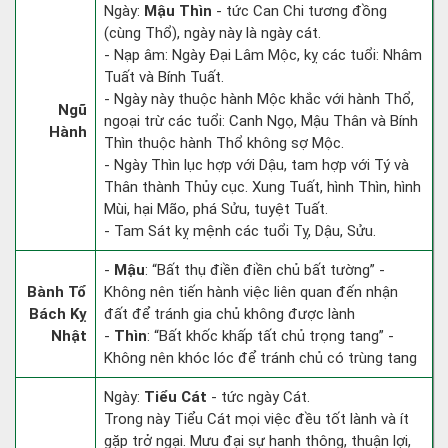
Ngày:
Mậu Thìn
- tức Can Chi tương đồng
(cùng Thổ), ngày này là ngày cát.
- Nạp âm: Ngày Đại Lâm Mộc, kỵ các tuổi: Nhâm
Tuất và Bính Tuất.
- Ngày này thuộc hành Mộc khắc với hành Thổ,
Ngũ
ngoại trừ các tuổi: Canh Ngọ, Mậu Thân và Bính
Hành
Thìn thuộc hành Thổ không sợ Mộc.
- Ngày Thìn lục hợp với Dậu, tam hợp với Tý và
Thân thành Thủy cục. Xung Tuất, hình Thìn, hình
Mùi, hại Mão, phá Sửu, tuyệt Tuất.
- Tam Sát kỵ mệnh các tuổi Tỵ, Dậu, Sửu.
-
Mậu
: “Bất thụ điền điền chủ bất tường” -
Bành Tổ
Không nên tiến hành việc liên quan đến nhận
Bách Kỵ
đất để tránh gia chủ không được lành
Nhật
-
Thìn
: “Bất khốc khấp tất chủ trọng tang” -
Không nên khóc lóc để tránh chủ có trùng tang
Ngày:
Tiểu Cát
- tức ngày Cát.
Trong này Tiểu Cát mọi việc đều tốt lành và ít
gặp trở ngại. Mưu đại sự hanh thông, thuận lợi,