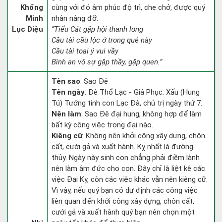
Khổng
cùng với đó âm phúc độ trì, che chở, được quý
Minh
nhân nâng đỡ.
Lục Diệu
“Tiểu Cát gặp hội thanh long
Cầu tài cầu lộc ở trong quẻ này
Cầu tài toại ý vui vầy
Bình an vô sự gặp thầy, gặp quen.”
Tên sao
: Sao Đê
Tên ngày
: Đê Thổ Lạc - Giả Phục: Xấu (Hung
Tú) Tướng tinh con Lạc Đà, chủ trị ngày thứ 7.
Nên làm
: Sao Đê đại hung, không hợp để làm
bất kỳ công việc trọng đại nào.
Kiêng cữ
: Không nên khởi công xây dựng, chôn
cất, cưới gả và xuất hành. Kỵ nhất là đường
thủy. Ngày này sinh con chẳng phải điềm lành
nên làm âm đức cho con. Đây chỉ là liệt kê các
việc Đại Kỵ, còn các việc khác vẫn nên kiêng cữ.
Vì vậy, nếu quý bạn có dự định các công việc
liên quan đến khởi công xây dựng, chôn cất,
cưới gả và xuất hành quý bạn nên chọn một