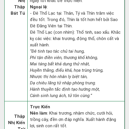
Nhị
ngày tốt khác để thực hiện.
Thập
Ngoại lệ
:
Bát Tú
- Đê Thổ Lạc tại: Thân, Tý và Thìn trăm việc
đều tốt. Trong đó, Thìn là tốt hơn hết bởi Sao
Đê Đăng Viên tại Thìn.
Đê Thổ Lạc (con nhím): Thổ tinh, sao xấu. Khắc
kỵ các việc: khai trương, động thổ, chôn cất và
xuất hành.
“Đê tinh tạo tác chủ tai hung,
Phí tận điền viên, thương khố không,
Mai táng bất khả dụng thử nhật,
Huyền thằng, điếu khả, họa trùng trùng,
Nhược thị hôn nhân ly biệt tán,
Dạ chiêu lãng tử nhập phòng trung.
Hành thuyền tắc định tạo hướng một,
Cánh sinh lung ách, tử tôn cùng.”
Trực Kiến
Nên làm
: Khai trương, nhậm chức, cưới hỏi,
Thập
trồng cây, đền ơn đáp nghĩa. Xuất hành đặng
Nhị Kiến
lợi, sinh con rất tốt.