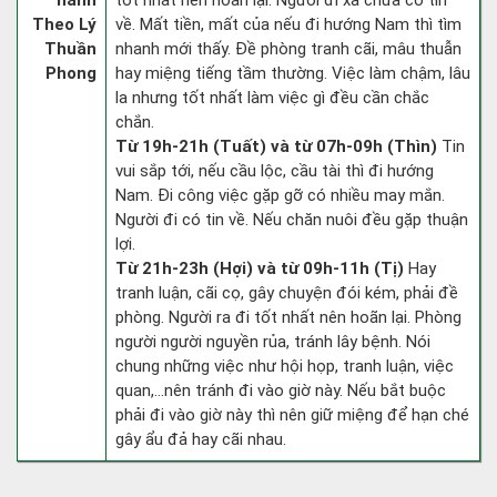
hành
tốt nhất nên hoãn lại. Người đi xa chưa có tin
Theo Lý
về. Mất tiền, mất của nếu đi hướng Nam thì tìm
Thuần
nhanh mới thấy. Đề phòng tranh cãi, mâu thuẫn
Phong
hay miệng tiếng tầm thường. Việc làm chậm, lâu
la nhưng tốt nhất làm việc gì đều cần chắc
chắn.
Từ 19h-21h (Tuất) và từ 07h-09h (Thìn)
Tin
vui sắp tới, nếu cầu lộc, cầu tài thì đi hướng
Nam. Đi công việc gặp gỡ có nhiều may mắn.
Người đi có tin về. Nếu chăn nuôi đều gặp thuận
lợi.
Từ 21h-23h (Hợi) và từ 09h-11h (Tị)
Hay
tranh luận, cãi cọ, gây chuyện đói kém, phải đề
phòng. Người ra đi tốt nhất nên hoãn lại. Phòng
người người nguyền rủa, tránh lây bệnh. Nói
chung những việc như hội họp, tranh luận, việc
quan,…nên tránh đi vào giờ này. Nếu bắt buộc
phải đi vào giờ này thì nên giữ miệng để hạn ché
gây ẩu đả hay cãi nhau.