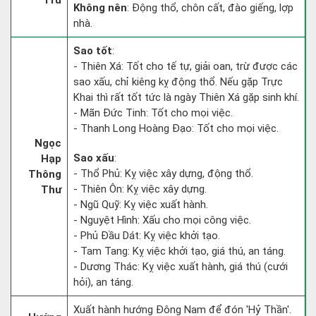
Trừ
Không nên
: Động thổ, chôn cất, đào giếng, lợp
nhà.
Sao tốt
:
- Thiên Xá: Tốt cho tế tự, giải oan, trừ được các
sao xấu, chỉ kiêng kỵ động thổ. Nếu gặp Trực
Khai thì rất tốt tức là ngày Thiên Xá gặp sinh khí.
- Mãn Đức Tinh: Tốt cho mọi việc.
- Thanh Long Hoàng Đạo: Tốt cho mọi việc.
Ngọc
Sao xấu
:
Hạp
- Thổ Phủ: Kỵ việc xây dựng, động thổ.
Thông
- Thiên Ôn: Kỵ việc xây dựng.
Thư
- Ngũ Quỹ: Kỵ việc xuất hành.
- Nguyệt Hình: Xấu cho mọi công việc.
- Phủ Đầu Dát: Kỵ việc khởi tạo.
- Tam Tang: Kỵ việc khởi tạo, giá thú, an táng.
- Dương Thác: Kỵ việc xuất hành, giá thú (cưới
hỏi), an táng.
Xuất hành hướng Đông Nam để đón 'Hỷ Thần'.