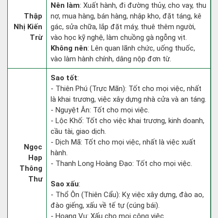
Nên làm
: Xuất hành, đi đường thủy, cho vay, thu
Thập
nợ, mua hàng, bán hàng, nhập kho, đặt táng, kê
Nhị Kiến
gác, sửa chữa, lắp đặt máy, thuê thêm người,
Trừ
vào học kỹ nghệ, làm chuồng gà ngỗng vịt.
Không nên
: Lên quan lãnh chức, uống thuốc,
vào làm hành chính, dâng nộp đơn từ.
Sao tốt
:
- Thiên Phú (Trực Mãn): Tốt cho mọi việc, nhất
là khai trương, việc xây dựng nhà cửa và an táng.
- Nguyệt Ân: Tốt cho mọi việc.
- Lộc Khố: Tốt cho việc khai trương, kinh doanh,
cầu tài, giao dịch.
- Dịch Mã: Tốt cho mọi việc, nhất là việc xuất
Ngọc
hành.
Hạp
- Thanh Long Hoàng Đạo: Tốt cho mọi việc.
Thông
Thư
Sao xấu
:
- Thổ Ôn (Thiên Cẩu): Kỵ việc xây dựng, đào ao,
đào giếng, xấu về tế tự (cúng bái).
- Hoang Vu: Xấu cho mọi công việc.