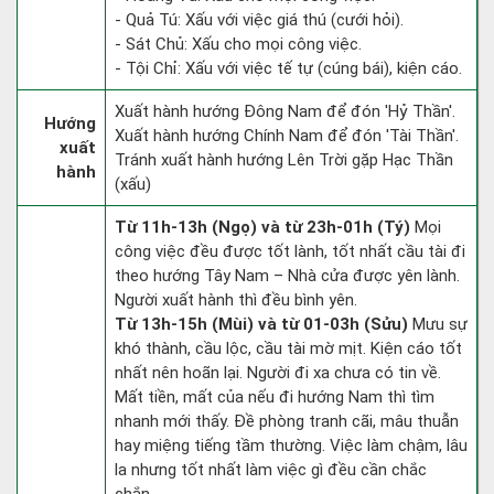
- Quả Tú: Xấu với việc giá thú (cưới hỏi).
- Sát Chủ: Xấu cho mọi công việc.
- Tội Chỉ: Xấu với việc tế tự (cúng bái), kiện cáo.
Xuất hành hướng Đông Nam để đón 'Hỷ Thần'.
Hướng
Xuất hành hướng Chính Nam để đón 'Tài Thần'.
xuất
Tránh xuất hành hướng Lên Trời gặp Hạc Thần
hành
(xấu)
Từ 11h-13h (Ngọ) và từ 23h-01h (Tý)
Mọi
công việc đều được tốt lành, tốt nhất cầu tài đi
theo hướng Tây Nam – Nhà cửa được yên lành.
Người xuất hành thì đều bình yên.
Từ 13h-15h (Mùi) và từ 01-03h (Sửu)
Mưu sự
khó thành, cầu lộc, cầu tài mờ mịt. Kiện cáo tốt
nhất nên hoãn lại. Người đi xa chưa có tin về.
Mất tiền, mất của nếu đi hướng Nam thì tìm
nhanh mới thấy. Đề phòng tranh cãi, mâu thuẫn
hay miệng tiếng tầm thường. Việc làm chậm, lâu
la nhưng tốt nhất làm việc gì đều cần chắc