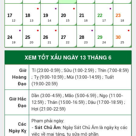
●
●
●
●
17
18
19
20
21
22
23
12
13
14
15
16
17
18
●
●
●
●
●
24
25
26
27
28
29
30
19
20
21
22
23
24
25
XEM TỐT XẤU NGÀY 13 THÁNG 6
Giờ
Tí (23:00-0:59) ; Sửu (1:00-2:59) ; Thìn (7:00-8:59)
Hoàng
; Tỵ (9:00-10:59) ; Mùi (13:00-14:59) ; Tuất
Đạo
(19:00-20:59)
Dần (3:00-4:59) ; Mão (5:00-6:59) ; Ngọ (11:00-
Giờ Hắc
12:59) ; Thân (15:00-16:59) ; Dậu (17:00-18:59) ;
Đạo
Hợi (21:00-22:59)
Phạm phải ngày:
Các
-
Sát Chủ Âm
: Ngày Sát Chủ Âm là ngày kỵ các
Ngày Kỵ
việc về mai táng, tu sửa mộ phần.