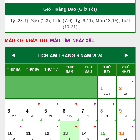
Giờ Hoàng Đạo (Giờ Tốt)
Tý (23-1), Sửu (1-3), Thìn (7-9), Tỵ (9-11), Mùi (13-15), Tuất
(19-21)
MÀU ĐỎ: NGÀY TỐT
MÀU TÍM: NGÀY XẤU
,
◄
►
LỊCH ÂM THÁNG 6 NĂM 2024
THỨ
THỨ
THỨ
CHỦ
THỨ HAI
THỨ BA
THỨ TƯ
NĂM
SÁU
BẨY
NHẬT
●
1
2
25/4
26
●
●
●
●
●
3
4
5
6
7
8
9
27
28
29
1/5
2
3
4
●
●
●
●
●
10
11
12
13
14
15
16
5
6
7
8
9
10
11