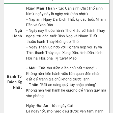
Ngày:
Mậu Thân
- tức Can sinh Chi (Thổ sinh
Kim), ngày này là ngày cát (bảo nhật).
- Nạp âm: Ngày Đại Dịch Thổ, kỵ các tuổi: Nhâm
Dần và Giáp Dần.
Ngũ
- Ngày này thuộc hành Thổ khắc với hành Thủy,
Hành
ngoại trừ các tuổi: Bính Ngọ và Nhâm Tuất
thuộc hành Thủy không sợ Thổ.
- Ngày Thân lục hợp với Tỵ, tam hợp với Tý và
Thìn thành Thủy cục. Xung Dần, hình Dần, hình
Hợi, hại Hợi, phá Tỵ, tuyệt Mão.
-
Mậu
: “Bất thụ điền điền chủ bất tường” -
Không nên tiến hành việc liên quan đến nhận
Bành Tổ
đất để tránh gia chủ không được lành
Bách Kỵ
-
Thân
: “Bất an sàng quỷ túy nhập phòng” -
Nhật
Không nên tiến hành kê giường để tránh quỷ ma
vào phòng
Ngày:
Đại An
- tức ngày Cát.
Là ngày tốt, mọi việc đều được yên tâm, hành