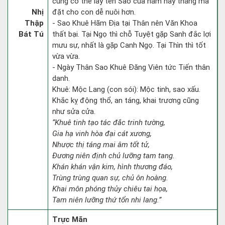
cũng có thể lấy tên Sao của năm hay tháng mà
Nhị
đặt cho con dễ nuôi hơn.
Thập
- Sao Khuê Hãm Địa tại Thân nên Văn Khoa
Bát Tú
thất bại. Tại Ngọ thì chỗ Tuyệt gặp Sanh đắc lợi
mưu sự, nhất là gặp Canh Ngọ. Tại Thìn thì tốt
vừa vừa.
- Ngày Thân Sao Khuê Đăng Viên tức Tiến thân
danh.
Khuê: Mộc Lang (con sói): Mộc tinh, sao xấu.
Khắc kỵ động thổ, an táng, khai trương cũng
như sửa cửa.
“Khuê tinh tạo tác đắc trinh tường,
Gia hạ vinh hòa đại cát xương,
Nhược thị táng mai âm tốt tử,
Đương niên định chủ lưỡng tam tang.
Khán khán vận kim, hình thương đáo,
Trùng trùng quan sự, chủ ôn hoàng.
Khai môn phóng thủy chiêu tai họa,
Tam niên lưỡng thứ tổn nhi lang.”
Trực Mãn