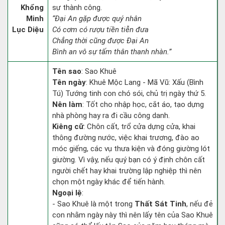
Khổng
sự thành công.
Minh
“Đại An gặp được quý nhân
Lục Diệu
Có cơm có rượu tiền tiễn đưa
Chẳng thời cũng được Đại An
Bình an vô sự tấm thân thanh nhàn.”
Tên sao
: Sao Khuê
Tên ngày
: Khuê Mộc Lang - Mã Vũ: Xấu (Bình
Tú) Tướng tinh con chó sói, chủ trị ngày thứ 5.
Nên làm
: Tốt cho nhập học, cắt áo, tạo dựng
nhà phòng hay ra đi cầu công danh.
Kiêng cữ
: Chôn cất, trổ cửa dựng cửa, khai
thông đường nước, việc khai trương, đào ao
móc giếng, các vụ thưa kiện và đóng giường lót
giường. Vì vậy, nếu quý bạn có ý định chôn cất
người chết hay khai trường lập nghiệp thì nên
chọn một ngày khác để tiến hành.
Ngoại lệ
:
- Sao Khuê là một trong
Thất Sát Tinh
, nếu đẻ
con nhằm ngày này thì nên lấy tên của Sao Khuê