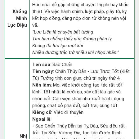
Hơn nữa, dễ gặp những chuyện thị phi hay khẩu
Khổng
thiệt. Về việc hành chính, luật pháp, giấy tờ, ký
Minh
kết hợp đồng, dâng nộp đơn từ không nên vội
Lục Diệu
vã.
“Lưu Liên là chuyện bất tường
Tìm bạn chẳng thấy nửa đường phân ly
Không thì lưu lạc một khi
Nhiều đường trắc trở nhiều khi nhọc nhằn.”
Tên sao
: Sao Chẩn
Tên ngày
: Chẩn Thủy Dẫn - Lưu Trực: Tốt (Kiết
Tú) Tướng tinh con giun, chủ trị ngày thứ 4.
Nên làm
: Mọi việc khởi công tạo tác rất tốt
lành. Tốt nhất là cưới gả, xây cất lầu gác và
chôn cất. Các việc khác như xuất hành, dựng
phòng, chặt cỏ phá đất, cất trại, cũng tốt.
Kiêng cữ
: Việc đi thuyền.
Ngoại lệ
:
- Sao Chẩn Thủy Dẫn tại Tỵ, Dậu, Sửu đều rất
tốt. Tại Sửu: Vượng Địa, tạo tác được thịnh
Nhị