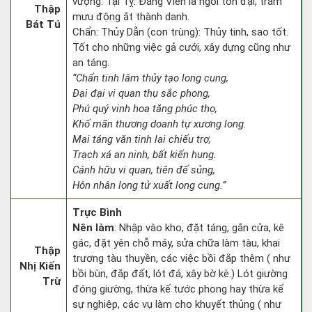
vượng. Tại Tỵ: Đăng Viên là ngôi tôn đại, trăm
Thập
mưu động ắt thành danh.
Bát Tú
Chẩn: Thủy Dẫn (con trùng): Thủy tinh, sao tốt.
Tốt cho những việc gả cưới, xây dựng cũng như
an táng.
“Chẩn tinh lâm thủy tạo long cung,
Đại đại vi quan thụ sắc phong,
Phú quý vinh hoa tăng phúc thọ,
Khố mãn thương doanh tự xương long.
Mai táng văn tinh lai chiếu trợ,
Trạch xá an ninh, bất kiến hung.
Cánh hữu vi quan, tiên đế sủng,
Hôn nhân long tử xuất long cung.”
Trực Bình
Nên làm
: Nhập vào kho, đặt táng, gắn cửa, kê
gác, đặt yên chỗ máy, sửa chữa làm tàu, khai
Thập
trương tàu thuyền, các việc bồi đắp thêm ( như
Nhị Kiến
bồi bùn, đắp đất, lót đá, xây bờ kè.) Lót giường
Trừ
đóng giường, thừa kế tước phong hay thừa kế
sự nghiệp, các vụ làm cho khuyết thủng ( như