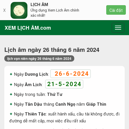
LỊCH ÂM
X
Ứng dụng Xem Lịch Âm chính
Cài đặt
xác nhất!
XEM LỊCH ÂM.com
Toggl
navig
Lịch âm ngày 26 tháng 6 năm 2024
lịch vạn niên ngày 26 tháng 6 năm 2024
26-6-2024
Ngày
Dương Lịch
:
21-5-2024
Ngày
Âm Lịch
:
Ngày trong tuần:
Thứ Tư
Ngày
Tân Dậu
tháng
Canh Ngọ
năm
Giáp Thìn
Ngày
Thiên Tặc
: xuất hành xấu, cầu tài không được, đi
đường dễ mất cắp, mọi việc đều rất xấu