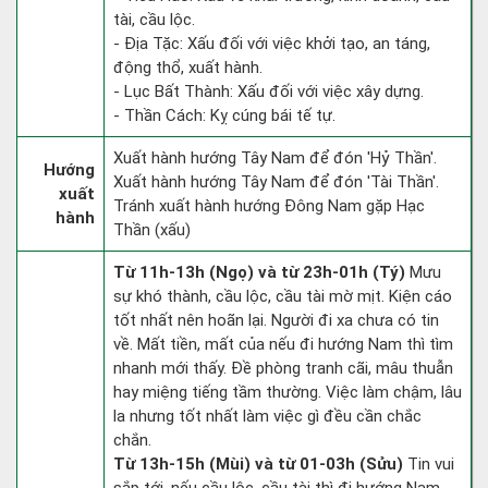
tài, cầu lộc.
- Địa Tặc: Xấu đối với việc khởi tạo, an táng,
động thổ, xuất hành.
- Lục Bất Thành: Xấu đối với việc xây dựng.
- Thần Cách: Kỵ cúng bái tế tự.
Xuất hành hướng Tây Nam để đón 'Hỷ Thần'.
Hướng
Xuất hành hướng Tây Nam để đón 'Tài Thần'.
xuất
Tránh xuất hành hướng Đông Nam gặp Hạc
hành
Thần (xấu)
Từ 11h-13h (Ngọ) và từ 23h-01h (Tý)
Mưu
sự khó thành, cầu lộc, cầu tài mờ mịt. Kiện cáo
tốt nhất nên hoãn lại. Người đi xa chưa có tin
về. Mất tiền, mất của nếu đi hướng Nam thì tìm
nhanh mới thấy. Đề phòng tranh cãi, mâu thuẫn
hay miệng tiếng tầm thường. Việc làm chậm, lâu
la nhưng tốt nhất làm việc gì đều cần chắc
chắn.
Từ 13h-15h (Mùi) và từ 01-03h (Sửu)
Tin vui