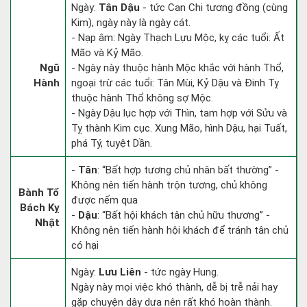
Ngày:
Tân Dậu
- tức Can Chi tương đồng (cùng
Kim), ngày này là ngày cát.
- Nạp âm: Ngày Thạch Lựu Mộc, kỵ các tuổi: Ất
Mão và Kỷ Mão.
Ngũ
- Ngày này thuộc hành Mộc khắc với hành Thổ,
Hành
ngoại trừ các tuổi: Tân Mùi, Kỷ Dậu và Đinh Tỵ
thuộc hành Thổ không sợ Mộc.
- Ngày Dậu lục hợp với Thìn, tam hợp với Sửu và
Tỵ thành Kim cục. Xung Mão, hình Dậu, hại Tuất,
phá Tý, tuyệt Dần.
-
Tân
: “Bất hợp tương chủ nhân bất thường” -
Không nên tiến hành trộn tương, chủ không
Bành Tổ
được nếm qua
Bách Kỵ
-
Dậu
: “Bất hội khách tân chủ hữu thương” -
Nhật
Không nên tiến hành hội khách để tránh tân chủ
có hại
Ngày:
Lưu Liên
- tức ngày Hung.
Ngày này mọi việc khó thành, dễ bị trễ nải hay
gặp chuyện dây dưa nên rất khó hoàn thành.