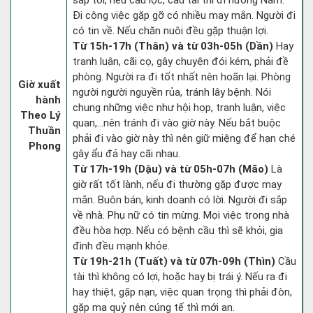
sắp tới, nếu cầu lộc, cầu tài thì đi hướng Nam.
Đi công việc gặp gỡ có nhiều may mắn. Người đi
có tin về. Nếu chăn nuôi đều gặp thuận lợi.
Từ 15h-17h (Thân) và từ 03h-05h (Dần)
Hay
tranh luận, cãi cọ, gây chuyện đói kém, phải đề
phòng. Người ra đi tốt nhất nên hoãn lại. Phòng
Giờ xuất
người người nguyền rủa, tránh lây bệnh. Nói
hành
chung những việc như hội họp, tranh luận, việc
Theo Lý
quan,…nên tránh đi vào giờ này. Nếu bắt buộc
Thuần
phải đi vào giờ này thì nên giữ miệng để hạn ché
Phong
gây ẩu đả hay cãi nhau.
Từ 17h-19h (Dậu) và từ 05h-07h (Mão)
Là
giờ rất tốt lành, nếu đi thường gặp được may
mắn. Buôn bán, kinh doanh có lời. Người đi sắp
về nhà. Phụ nữ có tin mừng. Mọi việc trong nhà
đều hòa hợp. Nếu có bệnh cầu thì sẽ khỏi, gia
đình đều mạnh khỏe.
Từ 19h-21h (Tuất) và từ 07h-09h (Thìn)
Cầu
tài thì không có lợi, hoặc hay bị trái ý. Nếu ra đi
hay thiệt, gặp nạn, việc quan trọng thì phải đòn,
gặp ma quỷ nên cúng tế thì mới an.