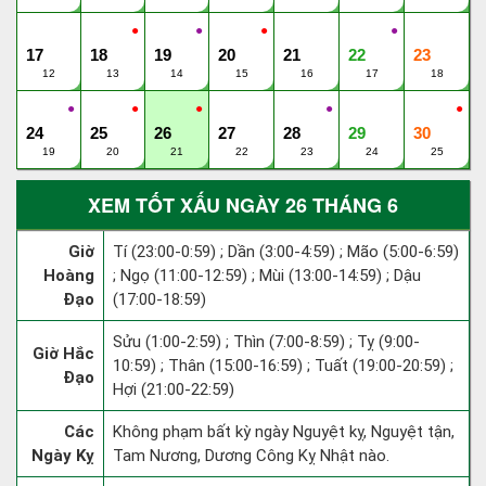
●
●
●
●
17
18
19
20
21
22
23
12
13
14
15
16
17
18
●
●
●
●
●
24
25
26
27
28
29
30
19
20
21
22
23
24
25
XEM TỐT XẤU NGÀY 26 THÁNG 6
Giờ
Tí (23:00-0:59) ; Dần (3:00-4:59) ; Mão (5:00-6:59)
Hoàng
; Ngọ (11:00-12:59) ; Mùi (13:00-14:59) ; Dậu
Đạo
(17:00-18:59)
Sửu (1:00-2:59) ; Thìn (7:00-8:59) ; Tỵ (9:00-
Giờ Hắc
10:59) ; Thân (15:00-16:59) ; Tuất (19:00-20:59) ;
Đạo
Hợi (21:00-22:59)
Các
Không phạm bất kỳ ngày Nguyệt kỵ, Nguyệt tận,
Ngày Kỵ
Tam Nương, Dương Công Kỵ Nhật nào.