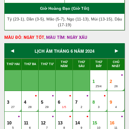
Giờ Hoàng Đạo (Giờ Tốt)
Tý (23-1), Dần (3-5), Mão (5-7), Ngọ (11-13), Mùi (13-15), Dậu
(17-19)
MÀU ĐỎ: NGÀY TỐT
MÀU TÍM: NGÀY XẤU
,
◄
►
LỊCH ÂM THÁNG 6 NĂM 2024
THỨ
THỨ
THỨ
CHỦ
THỨ HAI
THỨ BA
THỨ TƯ
NĂM
SÁU
BẨY
NHẬT
●
1
2
25/4
26
●
●
●
●
●
3
4
5
6
7
8
9
27
28
29
1/5
2
3
4
●
●
●
●
●
10
11
12
13
14
15
16
5
6
7
8
9
10
11