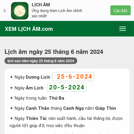
LỊCH ÂM
X
Ứng dụng Xem Lịch Âm chính
Cài đặt
xác nhất!
XEM LỊCH ÂM.com
Toggl
navig
Lịch âm ngày 25 tháng 6 năm 2024
lịch vạn niên ngày 25 tháng 6 năm 2024
25-6-2024
Ngày
Dương Lịch
:
20-5-2024
Ngày
Âm Lịch
:
Ngày trong tuần:
Thứ Ba
Ngày
Canh Thân
tháng
Canh Ngọ
năm
Giáp Thìn
Ngày
Thiên Tài
: nên xuất hành, cầu tài thắng lợi, được
người tốt giúp đỡ, mọi việc đều thuận