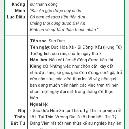
Khổng
sự thành công.
Minh
“Đại An gặp được quý nhân
Lục Diệu
Có cơm có rượu tiền tiễn đưa
Chẳng thời cũng được Đại An
Bình an vô sự tấm thân thanh nhàn.”
Tên sao
: Sao Dực
Tên ngày
: Dực Hỏa Xà - Bi Đồng: Xấu (Hung Tú)
Tướng tinh con rắn, chủ trị ngày thứ 3.
Nên làm
: Nếu cắt áo sẽ đặng được tiền tài.
Kiêng cữ
: Những việc như chôn cất, xây cất
nhà, đặt táng kê gác, gác đòn đông, cưới gã, trổ
cửa gắn cửa, các việc thủy lợi. Vì vậy, nếu quý
bạn đang muốn tiến hành các việc trên thì nên
chọn một ngày đại cát trong tháng để thực
hiện.
Ngoại lệ
:
Nhị
- Sao Dực Hỏa Xà tại Thân, Tý, Thìn mọi việc rất
Thập
tốt. Tại Thìn: Vượng Địa là tốt hơn hết. Tại Tý:
Bát Tú
Đăng Viên rất tốt nên thừa kế sự nghiệp hay lên