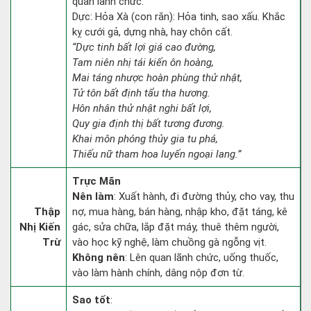
quan lãnh chức.
Dực: Hỏa Xà (con rắn): Hỏa tinh, sao xấu. Khắc
kỵ cưới gả, dựng nhà, hay chôn cất.
“Dực tinh bất lợi giá cao đường,
Tam niên nhị tái kiến ôn hoàng,
Mai táng nhược hoàn phùng thử nhật,
Tử tôn bất định tẩu tha hương.
Hôn nhân thử nhật nghi bất lợi,
Quy gia định thị bất tương đương.
Khai môn phóng thủy gia tu phá,
Thiếu nữ tham hoa luyến ngoại lang.”
Trực Mãn
Nên làm
: Xuất hành, đi đường thủy, cho vay, thu
Thập
nợ, mua hàng, bán hàng, nhập kho, đặt táng, kê
Nhị Kiến
gác, sửa chữa, lắp đặt máy, thuê thêm người,
Trừ
vào học kỹ nghệ, làm chuồng gà ngỗng vịt.
Không nên
: Lên quan lãnh chức, uống thuốc,
vào làm hành chính, dâng nộp đơn từ.
Sao tốt
: