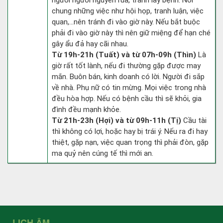
người người nguyền rủa, tránh lây bệnh. Nói
chung những việc như hội họp, tranh luận, việc
quan,…nên tránh đi vào giờ này. Nếu bắt buộc
phải đi vào giờ này thì nên giữ miệng để hạn ché
gây ẩu đả hay cãi nhau.
Từ 19h-21h (Tuất) và từ 07h-09h (Thìn)
Là
giờ rất tốt lành, nếu đi thường gặp được may
mắn. Buôn bán, kinh doanh có lời. Người đi sắp
về nhà. Phụ nữ có tin mừng. Mọi việc trong nhà
đều hòa hợp. Nếu có bệnh cầu thì sẽ khỏi, gia
đình đều mạnh khỏe.
Từ 21h-23h (Hợi) và từ 09h-11h (Tị)
Cầu tài
thì không có lợi, hoặc hay bị trái ý. Nếu ra đi hay
thiệt, gặp nạn, việc quan trọng thì phải đòn, gặp
ma quỷ nên cúng tế thì mới an.
LỊCH ÂM