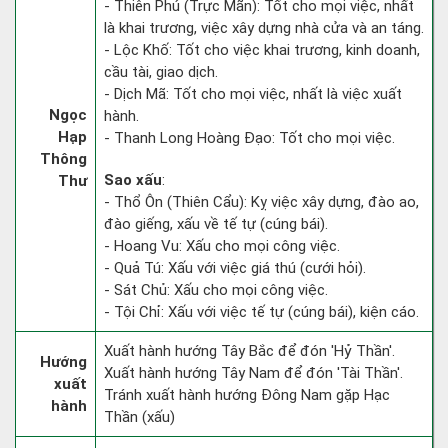
- Thiên Phú (Trực Mãn): Tốt cho mọi việc, nhất
là khai trương, việc xây dựng nhà cửa và an táng.
- Lộc Khố: Tốt cho việc khai trương, kinh doanh,
cầu tài, giao dịch.
- Dịch Mã: Tốt cho mọi việc, nhất là việc xuất
Ngọc
hành.
Hạp
- Thanh Long Hoàng Đạo: Tốt cho mọi việc.
Thông
Sao xấu
:
Thư
- Thổ Ôn (Thiên Cẩu): Kỵ việc xây dựng, đào ao,
đào giếng, xấu về tế tự (cúng bái).
- Hoang Vu: Xấu cho mọi công việc.
- Quả Tú: Xấu với việc giá thú (cưới hỏi).
- Sát Chủ: Xấu cho mọi công việc.
- Tội Chỉ: Xấu với việc tế tự (cúng bái), kiện cáo.
Xuất hành hướng Tây Bắc để đón 'Hỷ Thần'.
Hướng
Xuất hành hướng Tây Nam để đón 'Tài Thần'.
xuất
Tránh xuất hành hướng Đông Nam gặp Hạc
hành
Thần (xấu)