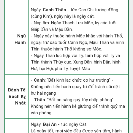
Ngày:
Canh Thân
- tức Can Chi tương đồng
(cùng Kim), ngày này là ngày cát.
- Nạp âm: Ngày Thạch Lựu Mộc, kỵ các tuổi:
Giáp Dần và Mậu Dần.
Ngũ
- Ngày này thuộc hành Mộc khắc với hành Thổ,
Hành
ngoại trừ các tuổi: Canh Ngọ, Mậu Thân và Bính
Thìn thuộc hành Thổ không sợ Mộc.
- Ngày Thân lục hợp với Tỵ, tam hợp với Tý và
Thìn thành Thủy cục. Xung Dần, hình Dần, hình
Hợi, hại Hợi, phá Tỵ, tuyệt Mão.
-
Canh
: “Bất kinh lạc chức cơ hư trướng” -
Không nên tiến hành quay tơ để tránh cũi dệt
Bành Tổ
hư hại ngang
Bách Kỵ
-
Thân
: “Bất an sàng quỷ túy nhập phòng” -
Nhật
Không nên tiến hành kê giường để tránh quỷ ma
vào phòng
Ngày:
Đại An
- tức ngày Cát.
Là ngày tốt, mọi việc đều được yên tâm, hành