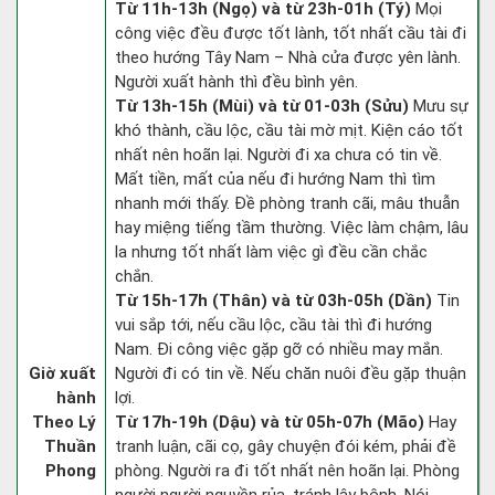
Từ 11h-13h (Ngọ) và từ 23h-01h (Tý)
Mọi
công việc đều được tốt lành, tốt nhất cầu tài đi
theo hướng Tây Nam – Nhà cửa được yên lành.
Người xuất hành thì đều bình yên.
Từ 13h-15h (Mùi) và từ 01-03h (Sửu)
Mưu sự
khó thành, cầu lộc, cầu tài mờ mịt. Kiện cáo tốt
nhất nên hoãn lại. Người đi xa chưa có tin về.
Mất tiền, mất của nếu đi hướng Nam thì tìm
nhanh mới thấy. Đề phòng tranh cãi, mâu thuẫn
hay miệng tiếng tầm thường. Việc làm chậm, lâu
la nhưng tốt nhất làm việc gì đều cần chắc
chắn.
Từ 15h-17h (Thân) và từ 03h-05h (Dần)
Tin
vui sắp tới, nếu cầu lộc, cầu tài thì đi hướng
Nam. Đi công việc gặp gỡ có nhiều may mắn.
Giờ xuất
Người đi có tin về. Nếu chăn nuôi đều gặp thuận
hành
lợi.
Theo Lý
Từ 17h-19h (Dậu) và từ 05h-07h (Mão)
Hay
Thuần
tranh luận, cãi cọ, gây chuyện đói kém, phải đề
Phong
phòng. Người ra đi tốt nhất nên hoãn lại. Phòng