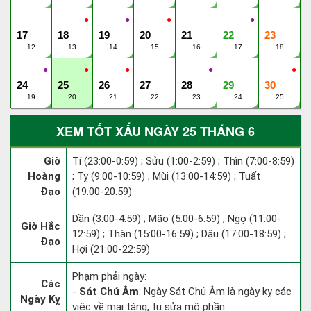
●
●
●
●
17
18
19
20
21
22
23
12
13
14
15
16
17
18
●
●
●
●
●
24
25
26
27
28
29
30
19
20
21
22
23
24
25
XEM TỐT XẤU NGÀY 25 THÁNG 6
Giờ
Tí (23:00-0:59) ; Sửu (1:00-2:59) ; Thìn (7:00-8:59)
Hoàng
; Tỵ (9:00-10:59) ; Mùi (13:00-14:59) ; Tuất
Đạo
(19:00-20:59)
Dần (3:00-4:59) ; Mão (5:00-6:59) ; Ngọ (11:00-
Giờ Hắc
12:59) ; Thân (15:00-16:59) ; Dậu (17:00-18:59) ;
Đạo
Hợi (21:00-22:59)
Phạm phải ngày:
Các
-
Sát Chủ Âm
: Ngày Sát Chủ Âm là ngày kỵ các
Ngày Kỵ
việc về mai táng, tu sửa mộ phần.