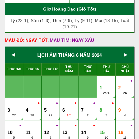
Giờ Hoàng Đạo (Giờ Tốt)
Tý (23-1), Sửu (1-3), Thìn (7-9), Tỵ (9-11), Mùi (13-15), Tuất
(19-21)
MÀU ĐỎ: NGÀY TỐT
MÀU TÍM: NGÀY XẤU
,
◄
►
LỊCH ÂM THÁNG 6 NĂM 2024
THỨ
THỨ
THỨ
CHỦ
THỨ HAI
THỨ BA
THỨ TƯ
NĂM
SÁU
BẨY
NHẬT
●
1
2
25/4
26
●
●
●
●
●
3
4
5
6
7
8
9
27
28
29
1/5
2
3
4
●
●
●
●
●
10
11
12
13
14
15
16
5
6
7
8
9
10
11