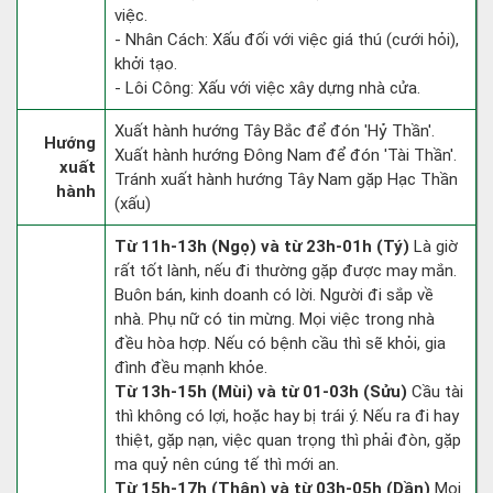
việc.
- Nhân Cách: Xấu đối với việc giá thú (cưới hỏi),
khởi tạo.
- Lôi Công: Xấu với việc xây dựng nhà cửa.
Xuất hành hướng Tây Bắc để đón 'Hỷ Thần'.
Hướng
Xuất hành hướng Đông Nam để đón 'Tài Thần'.
xuất
Tránh xuất hành hướng Tây Nam gặp Hạc Thần
hành
(xấu)
Từ 11h-13h (Ngọ) và từ 23h-01h (Tý)
Là giờ
rất tốt lành, nếu đi thường gặp được may mắn.
Buôn bán, kinh doanh có lời. Người đi sắp về
nhà. Phụ nữ có tin mừng. Mọi việc trong nhà
đều hòa hợp. Nếu có bệnh cầu thì sẽ khỏi, gia
đình đều mạnh khỏe.
Từ 13h-15h (Mùi) và từ 01-03h (Sửu)
Cầu tài
thì không có lợi, hoặc hay bị trái ý. Nếu ra đi hay
thiệt, gặp nạn, việc quan trọng thì phải đòn, gặp
ma quỷ nên cúng tế thì mới an.
Từ 15h-17h (Thân) và từ 03h-05h (Dần)
Mọi