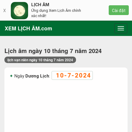
LỊCH ÂM
X
Ứng dụng Xem Lịch Âm chính
Cài đặt
xác nhất!
XEM LỊCH ÂM.com
Toggl
navig
Lịch âm ngày 10 tháng 7 năm 2024
lịch vạn niên ngày 10 tháng 7 năm 2024
10-7-2024
Ngày
Dương Lịch
: