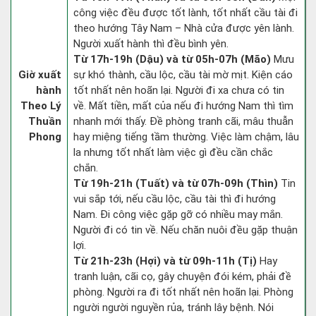
công việc đều được tốt lành, tốt nhất cầu tài đi
theo hướng Tây Nam – Nhà cửa được yên lành.
Người xuất hành thì đều bình yên.
Từ 17h-19h (Dậu) và từ 05h-07h (Mão)
Mưu
Giờ xuất
sự khó thành, cầu lộc, cầu tài mờ mịt. Kiện cáo
hành
tốt nhất nên hoãn lại. Người đi xa chưa có tin
Theo Lý
về. Mất tiền, mất của nếu đi hướng Nam thì tìm
Thuần
nhanh mới thấy. Đề phòng tranh cãi, mâu thuẫn
Phong
hay miệng tiếng tầm thường. Việc làm chậm, lâu
la nhưng tốt nhất làm việc gì đều cần chắc
chắn.
Từ 19h-21h (Tuất) và từ 07h-09h (Thìn)
Tin
vui sắp tới, nếu cầu lộc, cầu tài thì đi hướng
Nam. Đi công việc gặp gỡ có nhiều may mắn.
Người đi có tin về. Nếu chăn nuôi đều gặp thuận
lợi.
Từ 21h-23h (Hợi) và từ 09h-11h (Tị)
Hay
tranh luận, cãi cọ, gây chuyện đói kém, phải đề
phòng. Người ra đi tốt nhất nên hoãn lại. Phòng
người người nguyền rủa, tránh lây bệnh. Nói