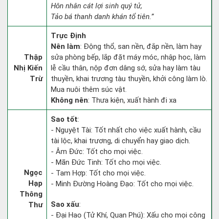
Hôn nhân cát lợi sinh quý tử,
Tảo bá thanh danh khán tổ tiên.”
Trực Định
Nên làm
: Động thổ, san nền, đắp nền, làm hay
Thập
sửa phòng bếp, lắp đặt máy móc, nhập học, làm
Nhị Kiến
lễ cầu thân, nộp đơn dâng sớ, sửa hay làm tàu
Trừ
thuyền, khai trương tàu thuyền, khởi công làm lò.
Mua nuôi thêm súc vật.
Không nên
: Thưa kiện, xuất hành đi xa
Sao tốt
:
- Nguyệt Tài: Tốt nhất cho việc xuất hành, cầu
tài lộc, khai trương, di chuyển hay giao dịch.
- Âm Đức: Tốt cho mọi việc.
- Mãn Đức Tinh: Tốt cho mọi việc.
Ngọc
- Tam Hợp: Tốt cho mọi việc.
Hạp
- Minh Đường Hoàng Đạo: Tốt cho mọi việc.
Thông
Sao xấu
:
Thư
- Đại Hao (Tử Khí, Quan Phú): Xấu cho mọi công