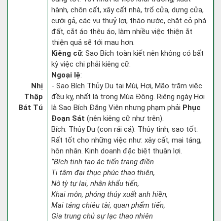
hành, chôn cất, xây cất nhà, trổ cửa, dựng cửa,
cưới gả, các vụ thuỷ lợi, tháo nước, chặt cỏ phá
đất, cắt áo thêu áo, làm nhiều việc thiện ắt
thiện quả sẽ tới mau hơn.
Kiêng cữ
: Sao Bích toàn kiết nên không có bất
kỳ việc chi phải kiêng cữ.
Ngoại lệ
:
Nhị
- Sao Bích Thủy Du tại Mùi, Hợi, Mão trăm việc
Thập
đều kỵ, nhất là trong Mùa Đông. Riêng ngày Hợi
Bát Tú
là Sao Bích Đăng Viên nhưng phạm phải
Phục
Đoạn Sát
(nên kiêng cữ như trên).
Bích: Thủy Du (con rái cá): Thủy tinh, sao tốt.
Rất tốt cho những việc như: xây cất, mai táng,
hôn nhân. Kinh doanh đặc biệt thuận lợi.
“Bích tinh tạo ác tiến trang điền
Ti tâm đại thục phúc thao thiên,
Nô tỳ tự lai, nhân khẩu tiến,
Khai môn, phóng thủy xuất anh hiền,
Mai táng chiêu tài, quan phẩm tiến,
Gia trung chủ sự lạc thao nhiên