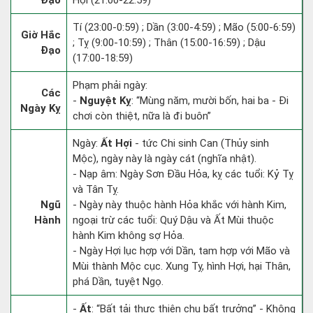
Đạo
Hợi (21:00-22:59)
Tí (23:00-0:59) ; Dần (3:00-4:59) ; Mão (5:00-6:59)
Giờ Hắc
; Tỵ (9:00-10:59) ; Thân (15:00-16:59) ; Dậu
Đạo
(17:00-18:59)
Phạm phải ngày:
Các
-
Nguyệt Kỵ
: “Mùng năm, mười bốn, hai ba - Đi
Ngày Kỵ
chơi còn thiệt, nữa là đi buôn”
Ngày:
Ất Hợi
- tức Chi sinh Can (Thủy sinh
Mộc), ngày này là ngày cát (nghĩa nhật).
- Nạp âm: Ngày Sơn Đầu Hỏa, kỵ các tuổi: Kỷ Tỵ
và Tân Tỵ.
Ngũ
- Ngày này thuộc hành Hỏa khắc với hành Kim,
Hành
ngoại trừ các tuổi: Quý Dậu và Ất Mùi thuộc
hành Kim không sợ Hỏa.
- Ngày Hợi lục hợp với Dần, tam hợp với Mão và
Mùi thành Mộc cục. Xung Tỵ, hình Hợi, hại Thân,
phá Dần, tuyệt Ngọ.
-
Ất
: “Bất tải thực thiên chu bất trưởng” - Không