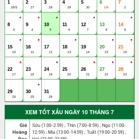
1
2
3
4
5
6
7
26/5
27
28
29
30
1/6
2
●
●
●
●
●
8
9
10
11
12
13
14
3
4
5
6
7
8
9
●
●
●
●
●
15
16
17
18
19
20
21
10
11
12
13
14
15
16
●
●
●
●
●
22
23
24
25
26
27
28
17
18
19
20
21
22
23
●
29
30
31
24
25
26
XEM TỐT XẤU NGÀY 10 THÁNG 7
Giờ
Sửu (1:00-2:59) ; Thìn (7:00-8:59) ; Ngọ (11:00-
Hoàng
12:59) ; Mùi (13:00-14:59) ; Tuất (19:00-20:59) ;