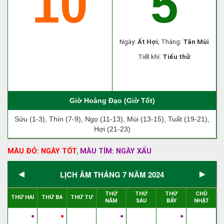
10
5
Ngày:
Ất Hợi
, Tháng:
Tân Mùi
Tiết khí:
Tiểu thử
Giờ Hoàng Đạo (Giờ Tốt)
Sửu (1-3), Thìn (7-9), Ngọ (11-13), Mùi (13-15), Tuất (19-21),
Hợi (21-23)
MÀU ĐỎ: NGÀY TỐT
MÀU TÍM: NGÀY XẤU
,
◄
►
LỊCH ÂM THÁNG 7 NĂM 2024
THỨ
THỨ
THỨ
CHỦ
THỨ HAI
THỨ BA
THỨ TƯ
NĂM
SÁU
BẨY
NHẬT
●
●
●
●