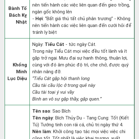
nên tiến hành các việc liên quan đến gieo trồng,
Bành Tổ
ngàn gốc không lên
Bách Kỵ
-
Hợi
: “Bất giá thú tất chủ phân trương” - Không
Nhật
nên tiến hành các việc liên quan đến cưới hỏi để
tránh ly biệt
Ngày:
Tiểu Cát
- tức ngày Cát.
Trong này Tiểu Cát mọi việc đều tốt lành và ít
gặp trở ngại. Mưu đại sự hanh thông, thuận lợi,
Khổng
cùng với đó âm phúc độ trì, che chở, được quý
Minh
nhân nâng đỡ.
Lục Diệu
“Tiểu Cát gặp hội thanh long
Cầu tài cầu lộc ở trong quẻ này
Cầu tài toại ý vui vầy
Bình an vô sự gặp thầy, gặp quen.”
Tên sao
: Sao Bích
Tên ngày
: Bích Thủy Du - Tang Cung: Tốt (Kiết
Tú) Tướng tinh con rái cá, chủ trị ngày thứ 4.
Nên làm
: Khởi công tạo tác mọi việc việc chi
cũng tốt. Tốt nhất là việc khai trương, xuất