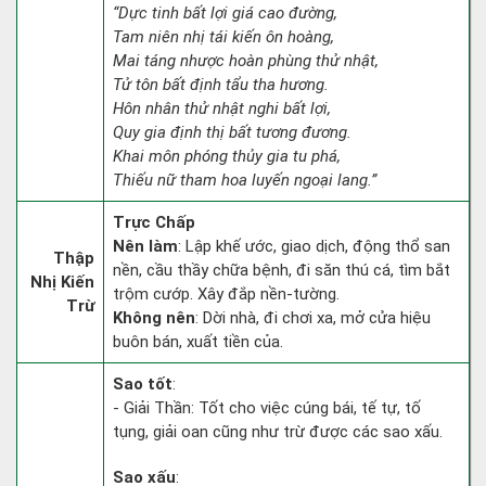
“Dực tinh bất lợi giá cao đường,
Tam niên nhị tái kiến ôn hoàng,
Mai táng nhược hoàn phùng thử nhật,
Tử tôn bất định tẩu tha hương.
Hôn nhân thử nhật nghi bất lợi,
Quy gia định thị bất tương đương.
Khai môn phóng thủy gia tu phá,
Thiếu nữ tham hoa luyến ngoại lang.”
Trực Chấp
Nên làm
: Lập khế ước, giao dịch, động thổ san
Thập
nền, cầu thầy chữa bệnh, đi săn thú cá, tìm bắt
Nhị Kiến
trộm cướp. Xây đắp nền-tường.
Trừ
Không nên
: Dời nhà, đi chơi xa, mở cửa hiệu
buôn bán, xuất tiền của.
Sao tốt
:
- Giải Thần: Tốt cho việc cúng bái, tế tự, tố
tụng, giải oan cũng như trừ được các sao xấu.
Sao xấu
: