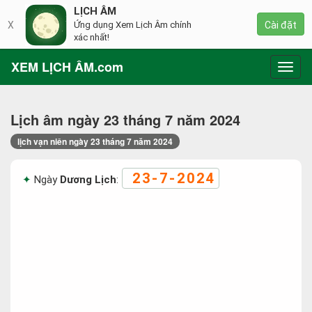
LỊCH ÂM
X
Ứng dụng Xem Lịch Âm chính
Cài đặt
xác nhất!
XEM LỊCH ÂM.com
Toggl
navig
Lịch âm ngày 23 tháng 7 năm 2024
lịch vạn niên ngày 23 tháng 7 năm 2024
23-7-2024
Ngày
Dương Lịch
: