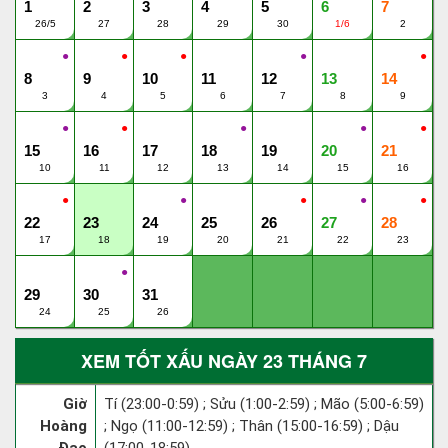
1
2
3
4
5
6
7
26/5
27
28
29
30
1/6
2
●
●
●
●
●
8
9
10
11
12
13
14
3
4
5
6
7
8
9
●
●
●
●
●
15
16
17
18
19
20
21
10
11
12
13
14
15
16
●
●
●
●
●
22
23
24
25
26
27
28
17
18
19
20
21
22
23
●
29
30
31
24
25
26
XEM TỐT XẤU NGÀY 23 THÁNG 7
Giờ
Tí (23:00-0:59) ; Sửu (1:00-2:59) ; Mão (5:00-6:59)
Hoàng
; Ngọ (11:00-12:59) ; Thân (15:00-16:59) ; Dậu