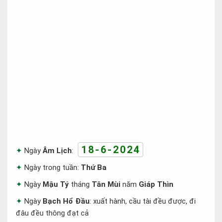
18-6-2024
Ngày
Âm Lịch
:
Ngày trong tuần:
Thứ Ba
Ngày
Mậu Tý
tháng
Tân Mùi
năm
Giáp Thìn
Ngày
Bạch Hổ Đầu
: xuất hành, cầu tài đều được, đi
đâu đều thông đạt cả