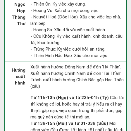
- Thiên Ôn: Kỵ việc xây dựng.
Ngọc
- Hoang Vu: Xấu cho mọi công việc.
Hạp
- Nguyệt Hoả (Độc Hỏa): Xấu cho việc lợp nhà,
Thông
làm bếp.
Thư
- Hoàng Sa: Xấu đối với việc xuất hành.
- Cửu Không: Kỵ việc xuất hành, kinh doanh, cầu
tài, khai trương.
- Trùng Phục: Kỵ việc cưới hỏi, an táng.
- Thiên Hình Hắc Đạo: Xấu cho mọi việc.
Xuất hành hướng Đông Nam để đón 'Hỷ Thần'.
Hướng
Xuất hành hướng Chính Nam để đón 'Tài Thần'.
xuất
Tránh xuất hành hướng Chính Bắc gặp Hạc Thần
hành
(xấu)
Từ 11h-13h (Ngọ) và từ 23h-01h (Tý)
Cầu tài
thì không có lợi, hoặc hay bị trái ý. Nếu ra đi hay
thiệt, gặp nạn, việc quan trọng thì phải đòn, gặp
ma quỷ nên cúng tế thì mới an.
Từ 13h-15h (Mùi) và từ 01-03h (Sửu)
Mọi
công việc đều được tốt lành, tốt nhất cầu tài đi