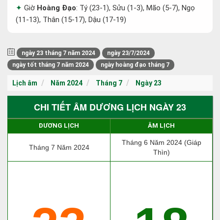
Giờ
Hoàng Đạo
: Tý (23-1), Sửu (1-3), Mão (5-7), Ngọ
(11-13), Thân (15-17), Dậu (17-19)
ngày 23 tháng 7 năm 2024
ngày 23/7/2024
ngày tốt tháng 7 năm 2024
ngày hoàng đạo tháng 7
Lịch âm
Năm 2024
Tháng 7
Ngày 23
CHI TIẾT ÂM DƯƠNG LỊCH NGÀY 23
DƯƠNG LỊCH
ÂM LỊCH
Tháng 6 Năm 2024 (Giáp
Tháng 7 Năm 2024
Thìn)