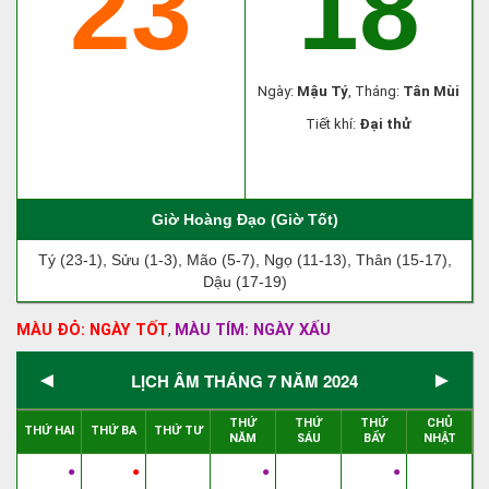
23
18
Ngày:
Mậu Tý
, Tháng:
Tân Mùi
Tiết khí:
Đại thử
Giờ Hoàng Đạo (Giờ Tốt)
Tý (23-1), Sửu (1-3), Mão (5-7), Ngọ (11-13), Thân (15-17),
Dậu (17-19)
MÀU ĐỎ: NGÀY TỐT
MÀU TÍM: NGÀY XẤU
,
◄
►
LỊCH ÂM THÁNG 7 NĂM 2024
THỨ
THỨ
THỨ
CHỦ
THỨ HAI
THỨ BA
THỨ TƯ
NĂM
SÁU
BẨY
NHẬT
●
●
●
●