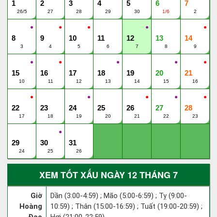
1
2
3
4
5
6
7
26/5
27
28
29
30
1/6
2
●
●
●
●
●
8
9
10
11
12
13
14
3
4
5
6
7
8
9
●
●
●
●
●
15
16
17
18
19
20
21
10
11
12
13
14
15
16
●
●
●
●
●
22
23
24
25
26
27
28
17
18
19
20
21
22
23
●
29
30
31
24
25
26
XEM TỐT XẤU NGÀY 12 THÁNG 7
Giờ
Dần (3:00-4:59) ; Mão (5:00-6:59) ; Tỵ (9:00-
Hoàng
10:59) ; Thân (15:00-16:59) ; Tuất (19:00-20:59) ;