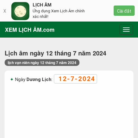
LỊCH ÂM
X
Ứng dụng Xem Lịch Âm chính
Cài đặt
xác nhất!
XEM LỊCH ÂM.com
Toggl
navig
Lịch âm ngày 12 tháng 7 năm 2024
lịch vạn niên ngày 12 tháng 7 năm 2024
12-7-2024
Ngày
Dương Lịch
: