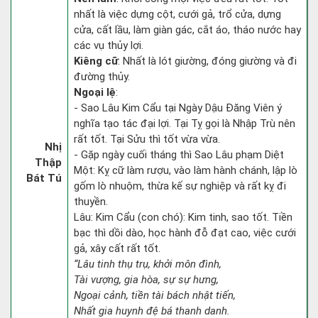
nhất là việc dựng cột, cưới gả, trổ cửa, dựng
cửa, cất lầu, làm giàn gác, cắt áo, tháo nước hay
các vụ thủy lợi.
Kiêng cữ
: Nhất là lót giường, đóng giường và đi
đường thủy.
Ngoại lệ
:
- Sao Lâu Kim Cẩu tại Ngày Dậu Đăng Viên ý
nghĩa tạo tác đại lợi. Tại Tỵ gọi là Nhập Trù nên
rất tốt. Tại Sửu thì tốt vừa vừa.
Nhị
- Gặp ngày cuối tháng thì Sao Lâu phạm Diệt
Thập
Một: Kỵ cữ làm rượu, vào làm hành chánh, lập lò
Bát Tú
gốm lò nhuộm, thừa kế sự nghiệp và rất kỵ đi
thuyền.
Lâu: Kim Cẩu (con chó): Kim tinh, sao tốt. Tiền
bạc thì dồi dào, học hành đỗ đạt cao, việc cưới
gả, xây cất rất tốt.
“Lâu tinh thụ trụ, khởi môn đình,
Tài vượng, gia hòa, sự sự hưng,
Ngoại cảnh, tiền tài bách nhật tiến,
Nhất gia huynh đệ bá thanh danh.