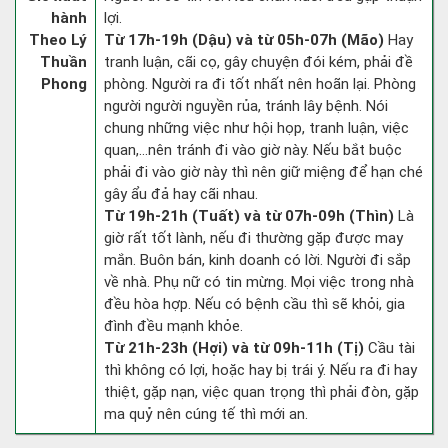
hành
lợi.
Theo Lý
Từ 17h-19h (Dậu) và từ 05h-07h (Mão)
Hay
Thuần
tranh luận, cãi cọ, gây chuyện đói kém, phải đề
Phong
phòng. Người ra đi tốt nhất nên hoãn lại. Phòng
người người nguyền rủa, tránh lây bệnh. Nói
chung những việc như hội họp, tranh luận, việc
quan,…nên tránh đi vào giờ này. Nếu bắt buộc
phải đi vào giờ này thì nên giữ miệng để hạn ché
gây ẩu đả hay cãi nhau.
Từ 19h-21h (Tuất) và từ 07h-09h (Thìn)
Là
giờ rất tốt lành, nếu đi thường gặp được may
mắn. Buôn bán, kinh doanh có lời. Người đi sắp
về nhà. Phụ nữ có tin mừng. Mọi việc trong nhà
đều hòa hợp. Nếu có bệnh cầu thì sẽ khỏi, gia
đình đều mạnh khỏe.
Từ 21h-23h (Hợi) và từ 09h-11h (Tị)
Cầu tài
thì không có lợi, hoặc hay bị trái ý. Nếu ra đi hay
thiệt, gặp nạn, việc quan trọng thì phải đòn, gặp
ma quỷ nên cúng tế thì mới an.