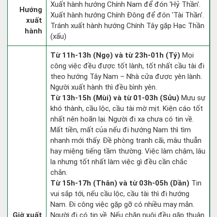
Xuất hành hướng Chính Nam để đón 'Hỷ Thần'.
Hướng
Xuất hành hướng Chính Đông để đón 'Tài Thần'.
xuất
Tránh xuất hành hướng Chính Tây gặp Hạc Thần
hành
(xấu)
Từ 11h-13h (Ngọ) và từ 23h-01h (Tý)
Mọi
công việc đều được tốt lành, tốt nhất cầu tài đi
theo hướng Tây Nam – Nhà cửa được yên lành.
Người xuất hành thì đều bình yên.
Từ 13h-15h (Mùi) và từ 01-03h (Sửu)
Mưu sự
khó thành, cầu lộc, cầu tài mờ mịt. Kiện cáo tốt
nhất nên hoãn lại. Người đi xa chưa có tin về.
Mất tiền, mất của nếu đi hướng Nam thì tìm
nhanh mới thấy. Đề phòng tranh cãi, mâu thuẫn
hay miệng tiếng tầm thường. Việc làm chậm, lâu
la nhưng tốt nhất làm việc gì đều cần chắc
chắn.
Từ 15h-17h (Thân) và từ 03h-05h (Dần)
Tin
vui sắp tới, nếu cầu lộc, cầu tài thì đi hướng
Nam. Đi công việc gặp gỡ có nhiều may mắn.
Giờ xuất
Người đi có tin về. Nếu chăn nuôi đều gặp thuận