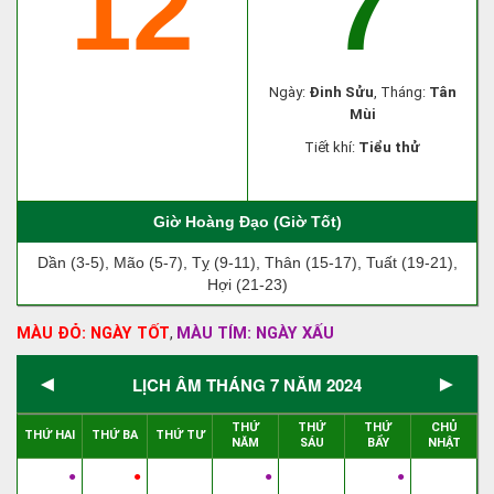
12
7
Ngày:
Đinh Sửu
, Tháng:
Tân
Mùi
Tiết khí:
Tiểu thử
Giờ Hoàng Đạo (Giờ Tốt)
Dần (3-5), Mão (5-7), Tỵ (9-11), Thân (15-17), Tuất (19-21),
Hợi (21-23)
MÀU ĐỎ: NGÀY TỐT
MÀU TÍM: NGÀY XẤU
,
◄
►
LỊCH ÂM THÁNG 7 NĂM 2024
THỨ
THỨ
THỨ
CHỦ
THỨ HAI
THỨ BA
THỨ TƯ
NĂM
SÁU
BẨY
NHẬT
●
●
●
●