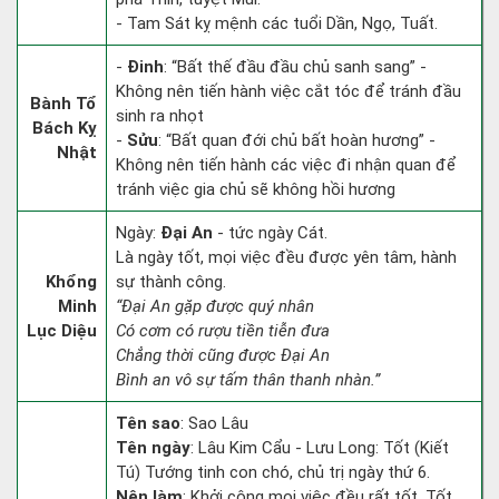
- Tam Sát kỵ mệnh các tuổi Dần, Ngọ, Tuất.
-
Đinh
: “Bất thế đầu đầu chủ sanh sang” -
Không nên tiến hành việc cắt tóc để tránh đầu
Bành Tổ
sinh ra nhọt
Bách Kỵ
-
Sửu
: “Bất quan đới chủ bất hoàn hương” -
Nhật
Không nên tiến hành các việc đi nhận quan để
tránh việc gia chủ sẽ không hồi hương
Ngày:
Đại An
- tức ngày Cát.
Là ngày tốt, mọi việc đều được yên tâm, hành
Khổng
sự thành công.
Minh
“Đại An gặp được quý nhân
Lục Diệu
Có cơm có rượu tiền tiễn đưa
Chẳng thời cũng được Đại An
Bình an vô sự tấm thân thanh nhàn.”
Tên sao
: Sao Lâu
Tên ngày
: Lâu Kim Cẩu - Lưu Long: Tốt (Kiết
Tú) Tướng tinh con chó, chủ trị ngày thứ 6.
Nên làm
: Khởi công mọi việc đều rất tốt. Tốt