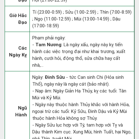
Đạo
Hợi (21:00-22:59)
Tí (23:00-0:59) ; Sửu (1:00-2:59) ; Thìn (7:00-8:59)
Giờ Hắc
; Ngọ (11:00-12:59) ; Mùi (13:00-14:59) ; Dậu
Đạo
(17:00-18:59)
Phạm phải ngày:
-
Tam Nương
: Là ngày xấu, ngày này kỵ tiến
Các
hành các việc trọng đại như khai trương, xuất
Ngày Kỵ
hành, cưới hỏi, động thổ, sửa chữa hay cất
nhà,...
Ngày:
Đinh Sửu
- tức Can sinh Chi (Hỏa sinh
Thổ), ngày này là ngày cát (bảo nhật).
- Nạp âm: Ngày Giản Hạ Thủy, kỵ các tuổi: Tân
Mùi và Kỷ Mùi.
- Ngày này thuộc hành Thủy khắc với hành Hỏa,
Ngũ
ngoại trừ các tuổi: Kỷ Sửu, Đinh Dậu và Kỷ Mùi
Hành
thuộc hành Hỏa không sợ Thủy.
- Ngày Sửu lục hợp với Tý, tam hợp với Tỵ và
Dậu thành Kim cục. Xung Mùi, hình Tuất, hại Ngọ,
phá Thìn, tuyệt Mùi.