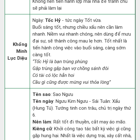
Không nên tiến hành lợp mái nhà để tránh chủ
sẽ phải làm lại
Ngày:
Tốc Hỷ
- tức ngày Tốt vừa.
Buổi sáng tốt, nhưng chiều xấu nên cần làm
nhanh. Niềm vui nhanh chóng, nên dùng để mưu
đại sự, sẽ thành công mau lẹ hơn. Tốt nhất là
Khổng
tiến hành công việc vào buổi sáng, càng sớm
Minh
càng tốt.
Lục Diệu
“Tốc Hỷ là bạn trùng phùng
Gặp trùng gặp bạn vợ chồng sánh đôi
Có tài có lộc hẳn hoi
Cầu gì cũng được mừng vui thỏa lòng”
Tên sao
: Sao Ngưu
Tên ngày
: Ngưu Kim Ngưu - Sái Tuân: Xấu
(Hung Tú). Tướng tinh con trâu, chủ trị ngày thứ
6.
Nên làm
: Rất tốt đi thuyền, cắt may áo mão.
Kiêng cữ
: Khởi công tạo tác bất kỳ việc gì cũng
gặp hung hại. Nhất là việc dựng trại, xây cất nhà,