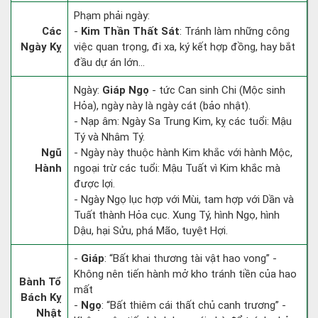
Phạm phải ngày:
Các
-
Kim Thần Thất Sát
: Tránh làm những công
Ngày Kỵ
việc quan trọng, đi xa, ký kết hợp đồng, hay bắt
đầu dự án lớn...
Ngày:
Giáp Ngọ
- tức Can sinh Chi (Mộc sinh
Hỏa), ngày này là ngày cát (bảo nhật).
- Nạp âm: Ngày Sa Trung Kim, kỵ các tuổi: Mậu
Tý và Nhâm Tý.
Ngũ
- Ngày này thuộc hành Kim khắc với hành Mộc,
Hành
ngoại trừ các tuổi: Mậu Tuất vì Kim khắc mà
được lợi.
- Ngày Ngọ lục hợp với Mùi, tam hợp với Dần và
Tuất thành Hỏa cục. Xung Tý, hình Ngọ, hình
Dậu, hại Sửu, phá Mão, tuyệt Hợi.
-
Giáp
: “Bất khai thương tài vật hao vong” -
Không nên tiến hành mở kho tránh tiền của hao
Bành Tổ
mất
Bách Kỵ
-
Ngọ
: “Bất thiêm cái thất chủ canh trương” -
Nhật