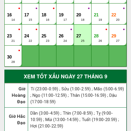
●
●
●
●
●
16
17
18
19
20
21
22
14
15
16
17
18
19
20
●
●
●
●
●
23
24
25
26
27
28
29
21
22
23
24
25
26
27
●
30
28
XEM TỐT XẤU NGÀY 27 THÁNG 9
Giờ
Tí (23:00-0:59) ; Sửu (1:00-2:59) ; Mão (5:00-6:59)
Hoàng
; Ngọ (11:00-12:59) ; Thân (15:00-16:59) ; Dậu
Đạo
(17:00-18:59)
Dần (3:00-4:59) ; Thìn (7:00-8:59) ; Tỵ (9:00-
Giờ Hắc
10:59) ; Mùi (13:00-14:59) ; Tuất (19:00-20:59) ;
Đạo
Hợi (21:00-22:59)