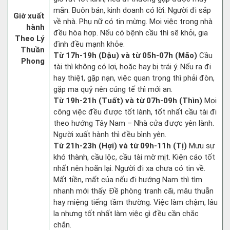
mắn. Buôn bán, kinh doanh có lời. Người đi sắp
Giờ xuất
về nhà. Phụ nữ có tin mừng. Mọi việc trong nhà
hành
đều hòa hợp. Nếu có bệnh cầu thì sẽ khỏi, gia
Theo Lý
đình đều mạnh khỏe.
Thuần
Từ 17h-19h (Dậu) và từ 05h-07h (Mão)
Cầu
Phong
tài thì không có lợi, hoặc hay bị trái ý. Nếu ra đi
hay thiệt, gặp nạn, việc quan trọng thì phải đòn,
gặp ma quỷ nên cúng tế thì mới an.
Từ 19h-21h (Tuất) và từ 07h-09h (Thìn)
Mọi
công việc đều được tốt lành, tốt nhất cầu tài đi
theo hướng Tây Nam – Nhà cửa được yên lành.
Người xuất hành thì đều bình yên.
Từ 21h-23h (Hợi) và từ 09h-11h (Tị)
Mưu sự
khó thành, cầu lộc, cầu tài mờ mịt. Kiện cáo tốt
nhất nên hoãn lại. Người đi xa chưa có tin về.
Mất tiền, mất của nếu đi hướng Nam thì tìm
nhanh mới thấy. Đề phòng tranh cãi, mâu thuẫn
hay miệng tiếng tầm thường. Việc làm chậm, lâu
la nhưng tốt nhất làm việc gì đều cần chắc
chắn.