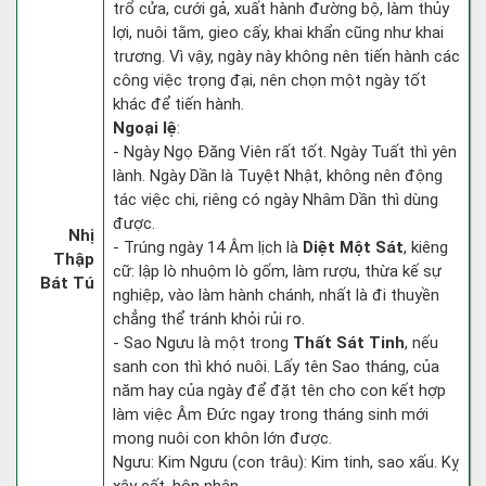
trổ cửa, cưới gả, xuất hành đường bộ, làm thủy
lợi, nuôi tằm, gieo cấy, khai khẩn cũng như khai
trương. Vì vậy, ngày này không nên tiến hành các
công việc trọng đại, nên chọn một ngày tốt
khác để tiến hành.
Ngoại lệ
:
- Ngày Ngọ Đăng Viên rất tốt. Ngày Tuất thì yên
lành. Ngày Dần là Tuyệt Nhật, không nên động
tác việc chi, riêng có ngày Nhâm Dần thì dùng
được.
Nhị
- Trúng ngày 14 Âm lịch là
Diệt Một Sát
, kiêng
Thập
cữ: lập lò nhuộm lò gốm, làm rượu, thừa kế sự
Bát Tú
nghiệp, vào làm hành chánh, nhất là đi thuyền
chẳng thể tránh khỏi rủi ro.
- Sao Ngưu là một trong
Thất Sát Tinh
, nếu
sanh con thì khó nuôi. Lấy tên Sao tháng, của
năm hay của ngày để đặt tên cho con kết hợp
làm việc Âm Đức ngay trong tháng sinh mới
mong nuôi con khôn lớn được.
Ngưu: Kim Ngưu (con trâu): Kim tinh, sao xấu. Kỵ