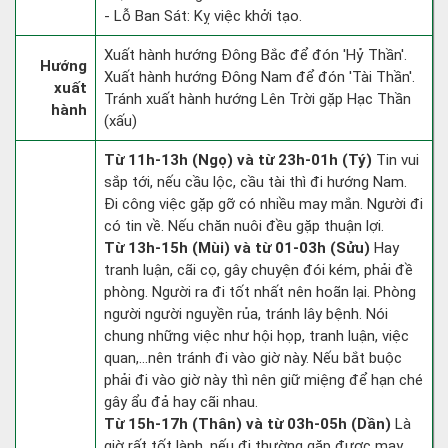
- Lỗ Ban Sát: Kỵ việc khởi tạo.
Xuất hành hướng Đông Bắc để đón 'Hỷ Thần'.
Hướng
Xuất hành hướng Đông Nam để đón 'Tài Thần'.
xuất
Tránh xuất hành hướng Lên Trời gặp Hạc Thần
hành
(xấu)
Từ 11h-13h (Ngọ) và từ 23h-01h (Tý)
Tin vui
sắp tới, nếu cầu lộc, cầu tài thì đi hướng Nam.
Đi công việc gặp gỡ có nhiều may mắn. Người đi
có tin về. Nếu chăn nuôi đều gặp thuận lợi.
Từ 13h-15h (Mùi) và từ 01-03h (Sửu)
Hay
tranh luận, cãi cọ, gây chuyện đói kém, phải đề
phòng. Người ra đi tốt nhất nên hoãn lại. Phòng
người người nguyền rủa, tránh lây bệnh. Nói
chung những việc như hội họp, tranh luận, việc
quan,…nên tránh đi vào giờ này. Nếu bắt buộc
phải đi vào giờ này thì nên giữ miệng để hạn ché
gây ẩu đả hay cãi nhau.
Từ 15h-17h (Thân) và từ 03h-05h (Dần)
Là
giờ rất tốt lành, nếu đi thường gặp được may