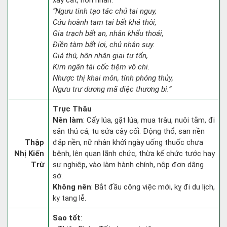
xây cất, hôn nhân.
“Ngưu tinh tạo tác chủ tai nguy,
Cửu hoành tam tai bất khả thôi,
Gia trạch bất an, nhân khẩu thoái,
Điền tàm bất lợi, chủ nhân suy.
Giá thú, hôn nhân giai tự tổn,
Kim ngân tài cốc tiệm vô chi.
Nhược thị khai môn, tính phóng thủy,
Ngưu trư dương mã diệc thương bi.”
Trực Thâu
Nên làm
: Cấy lúa, gặt lúa, mua trâu, nuôi tằm, đi
săn thú cá, tu sửa cây cối. Động thổ, san nền
Thập
đắp nền, nữ nhân khởi ngày uống thuốc chưa
Nhị Kiến
bệnh, lên quan lãnh chức, thừa kế chức tước hay
Trừ
sự nghiệp, vào làm hành chính, nộp đơn dâng
sớ.
Không nên
: Bắt đầu công việc mới, kỵ đi du lịch,
kỵ tang lễ.
Sao tốt
: