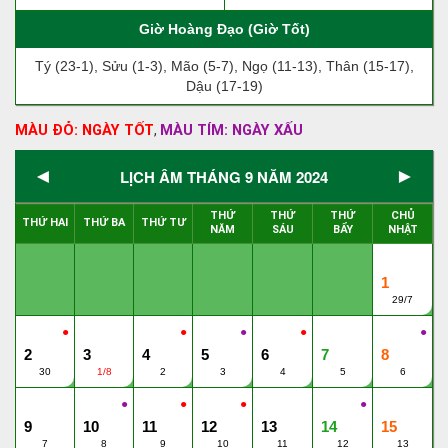
Giờ Hoàng Đạo (Giờ Tốt)
Tý (23-1), Sửu (1-3), Mão (5-7), Ngọ (11-13), Thân (15-17),
Dậu (17-19)
MÀU ĐỎ: NGÀY TỐT
MÀU TÍM: NGÀY XẤU
,
◄
►
LỊCH ÂM THÁNG 9 NĂM 2024
THỨ
THỨ
THỨ
CHỦ
THỨ HAI
THỨ BA
THỨ TƯ
NĂM
SÁU
BẨY
NHẬT
1
29/7
●
●
●
●
●
2
3
4
5
6
7
8
30
1/8
2
3
4
5
6
●
●
●
●
9
10
11
12
13
14
15
7
8
9
10
11
12
13