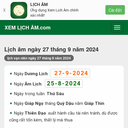
LỊCH ÂM
X
Ứng dụng Xem Lịch Âm chính
Cài đặt
xác nhất!
XEM LỊCH ÂM.com
Toggl
navig
Lịch âm ngày 27 tháng 9 năm 2024
lịch vạn niên ngày 27 tháng 9 năm 2024
27-9-2024
Ngày
Dương Lịch
:
25-8-2024
Ngày
Âm Lịch
:
Ngày trong tuần:
Thứ Sáu
Ngày
Giáp Ngọ
tháng
Quý Dậu
năm
Giáp Thìn
Ngày
Thiên Đạo
: xuất hành cầu tài nên tránh, dù được
cũng rất tốn kém, thất lý mà thua