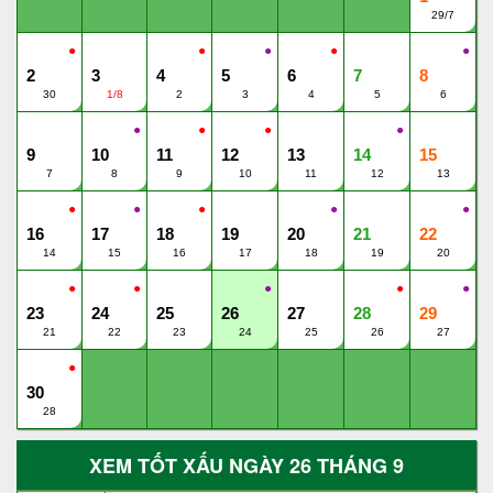
29/7
●
●
●
●
●
2
3
4
5
6
7
8
30
1/8
2
3
4
5
6
●
●
●
●
9
10
11
12
13
14
15
7
8
9
10
11
12
13
●
●
●
●
●
16
17
18
19
20
21
22
14
15
16
17
18
19
20
●
●
●
●
●
23
24
25
26
27
28
29
21
22
23
24
25
26
27
●
30
28
XEM TỐT XẤU NGÀY 26 THÁNG 9