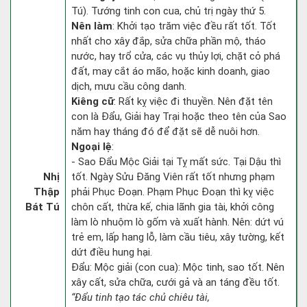
Tú). Tướng tinh con cua, chủ trị ngày thứ 5.
Nên làm
: Khởi tạo trăm việc đều rất tốt. Tốt
nhất cho xây đắp, sửa chữa phần mộ, tháo
nước, hay trổ cửa, các vụ thủy lợi, chặt cỏ phá
đất, may cắt áo mão, hoặc kinh doanh, giao
dịch, mưu cầu công danh.
Kiêng cữ
: Rất kỵ việc đi thuyền. Nên đặt tên
con là Đẩu, Giải hay Trại hoặc theo tên của Sao
năm hay tháng đó để đặt sẽ dễ nuôi hơn.
Ngoại lệ
:
- Sao Đẩu Mộc Giải tại Tỵ mất sức. Tại Dậu thì
Nhị
tốt. Ngày Sửu Đăng Viên rất tốt nhưng phạm
Thập
phải Phục Đoạn. Phạm Phục Đoạn thì kỵ việc
Bát Tú
chôn cất, thừa kế, chia lãnh gia tài, khởi công
làm lò nhuộm lò gốm và xuất hành. Nên: dứt vú
trẻ em, lấp hang lỗ, làm cầu tiêu, xây tường, kết
dứt điều hung hại.
Đẩu: Mộc giải (con cua): Mộc tinh, sao tốt. Nên
xây cất, sửa chữa, cưới gả và an táng đều tốt.
“Đẩu tinh tạo tác chủ chiêu tài,