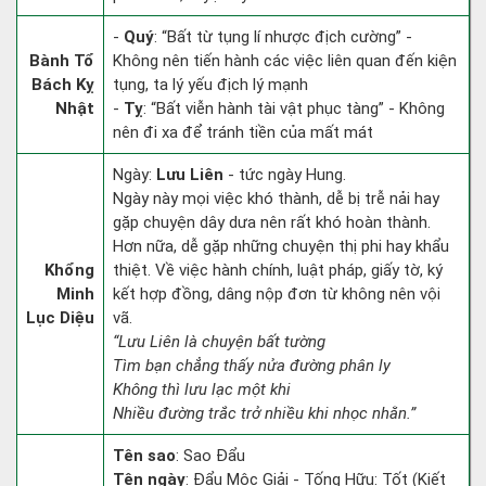
-
Quý
: “Bất từ tụng lí nhược địch cường” -
Bành Tổ
Không nên tiến hành các việc liên quan đến kiện
Bách Kỵ
tụng, ta lý yếu địch lý mạnh
Nhật
-
Tỵ
: “Bất viễn hành tài vật phục tàng” - Không
nên đi xa để tránh tiền của mất mát
Ngày:
Lưu Liên
- tức ngày Hung.
Ngày này mọi việc khó thành, dễ bị trễ nải hay
gặp chuyện dây dưa nên rất khó hoàn thành.
Hơn nữa, dễ gặp những chuyện thị phi hay khẩu
Khổng
thiệt. Về việc hành chính, luật pháp, giấy tờ, ký
Minh
kết hợp đồng, dâng nộp đơn từ không nên vội
Lục Diệu
vã.
“Lưu Liên là chuyện bất tường
Tìm bạn chẳng thấy nửa đường phân ly
Không thì lưu lạc một khi
Nhiều đường trắc trở nhiều khi nhọc nhằn.”
Tên sao
: Sao Đẩu
Tên ngày
: Đẩu Mộc Giải - Tống Hữu: Tốt (Kiết