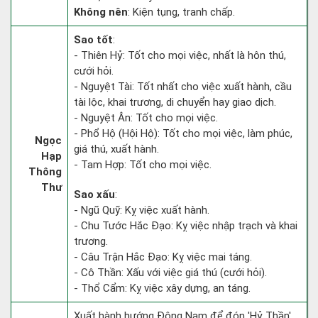
Không nên
: Kiện tụng, tranh chấp.
Sao tốt
:
- Thiên Hỷ: Tốt cho mọi việc, nhất là hôn thú,
cưới hỏi.
- Nguyệt Tài: Tốt nhất cho việc xuất hành, cầu
tài lộc, khai trương, di chuyển hay giao dịch.
- Nguyệt Ân: Tốt cho mọi việc.
- Phổ Hộ (Hội Hộ): Tốt cho mọi việc, làm phúc,
Ngọc
giá thú, xuất hành.
Hạp
- Tam Hợp: Tốt cho mọi việc.
Thông
Thư
Sao xấu
:
- Ngũ Quỹ: Kỵ việc xuất hành.
- Chu Tước Hắc Đạo: Kỵ việc nhập trạch và khai
trương.
- Câu Trận Hắc Đạo: Kỵ việc mai táng.
- Cô Thần: Xấu với việc giá thú (cưới hỏi).
- Thổ Cẩm: Kỵ việc xây dựng, an táng.
Xuất hành hướng Đông Nam để đón 'Hỷ Thần'.