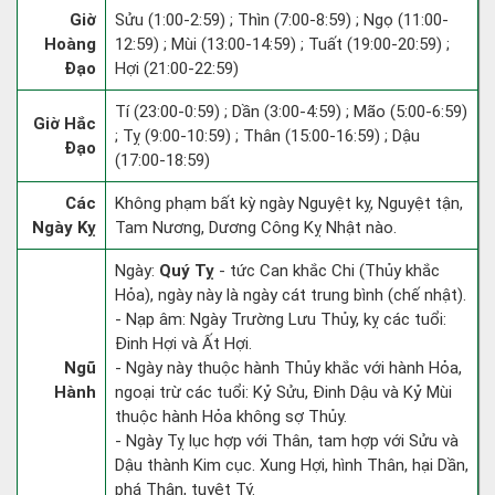
Giờ
Sửu (1:00-2:59) ; Thìn (7:00-8:59) ; Ngọ (11:00-
Hoàng
12:59) ; Mùi (13:00-14:59) ; Tuất (19:00-20:59) ;
Đạo
Hợi (21:00-22:59)
Tí (23:00-0:59) ; Dần (3:00-4:59) ; Mão (5:00-6:59)
Giờ Hắc
; Tỵ (9:00-10:59) ; Thân (15:00-16:59) ; Dậu
Đạo
(17:00-18:59)
Các
Không phạm bất kỳ ngày Nguyệt kỵ, Nguyệt tận,
Ngày Kỵ
Tam Nương, Dương Công Kỵ Nhật nào.
Ngày:
Quý Tỵ
- tức Can khắc Chi (Thủy khắc
Hỏa), ngày này là ngày cát trung bình (chế nhật).
- Nạp âm: Ngày Trường Lưu Thủy, kỵ các tuổi:
Đinh Hợi và Ất Hợi.
Ngũ
- Ngày này thuộc hành Thủy khắc với hành Hỏa,
Hành
ngoại trừ các tuổi: Kỷ Sửu, Đinh Dậu và Kỷ Mùi
thuộc hành Hỏa không sợ Thủy.
- Ngày Tỵ lục hợp với Thân, tam hợp với Sửu và
Dậu thành Kim cục. Xung Hợi, hình Thân, hại Dần,
phá Thân, tuyệt Tý.