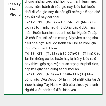
chung những việc như hội họp, tranh luận, việc
Theo Lý
quan,…nên tránh đi vào giờ này. Nếu bắt buộc
Thuần
phải đi vào giờ này thì nên giữ miệng để hạn ché
Phong
gây ẩu đả hay cãi nhau.
Từ 17h-19h (Dậu) và từ 05h-07h (Mão)
Là
giờ rất tốt lành, nếu đi thường gặp được may
mắn. Buôn bán, kinh doanh có lời. Người đi sắp
về nhà. Phụ nữ có tin mừng. Mọi việc trong nhà
đều hòa hợp. Nếu có bệnh cầu thì sẽ khỏi, gia
đình đều mạnh khỏe.
Từ 19h-21h (Tuất) và từ 07h-09h (Thìn)
Cầu
tài thì không có lợi, hoặc hay bị trái ý. Nếu ra đi
hay thiệt, gặp nạn, việc quan trọng thì phải đòn,
gặp ma quỷ nên cúng tế thì mới an.
Từ 21h-23h (Hợi) và từ 09h-11h (Tị)
Mọi
công việc đều được tốt lành, tốt nhất cầu tài đi
theo hướng Tây Nam – Nhà cửa được yên lành.
Người xuất hành thì đều bình yên.