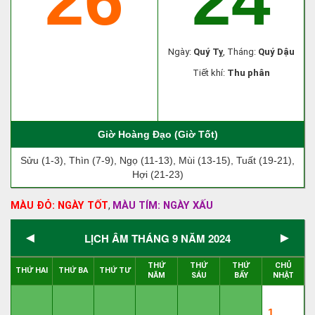
26
24
Ngày:
Quý Tỵ
, Tháng:
Quý Dậu
Tiết khí:
Thu phân
Giờ Hoàng Đạo (Giờ Tốt)
Sửu (1-3), Thìn (7-9), Ngọ (11-13), Mùi (13-15), Tuất (19-21),
Hợi (21-23)
MÀU ĐỎ: NGÀY TỐT
MÀU TÍM: NGÀY XẤU
,
◄
►
LỊCH ÂM THÁNG 9 NĂM 2024
THỨ
THỨ
THỨ
CHỦ
THỨ HAI
THỨ BA
THỨ TƯ
NĂM
SÁU
BẨY
NHẬT
1