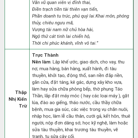
Văn vũ quan viên vị đỉnh thai,
Điền trạch tiền tài thiên vạn tiến,
Phần doanh tu trúc, phú quý lai.Khai môn, phóng
thủy, chiêu ngưu mã,
Vượng tài nam nữ chủ hòa hài,
Ngộ thử cát tinh lai chiến hộ,
Thời chi phúc khánh, vĩnh vô tai.”
Trực Thành
Nên làm
: Lập khế ước, giao dịch, cho vay, thu
nợ, mua hàng, bán hàng, xuất hành, đi tàu
thuyền, khởi tạo, động thổ, san nền đắp nền,
gắn cửa, đặt táng, kê gác, dựng xây kho vựa,
làm hay sửa chữa phòng bếp, thờ phụng Táo
Thập
Thần, lắp đặt máy móc ( hay các loại máy ), gặt
Nhị Kiến
lúa, đào ao giếng, tháo nước, cầu thầy chữa
Trừ
bệnh, mua gia súc, các việc trong vụ chăn nuôi,
nhập học, làm lễ cầu thân, cưới gả, kết hôn, thuê
người, nộp đơn dâng sớ, học kỹ nghệ, làm hoặc
sửa tàu thuyền, khai trương tàu thuyền, vẽ
tranh, tu sửa cây cối.