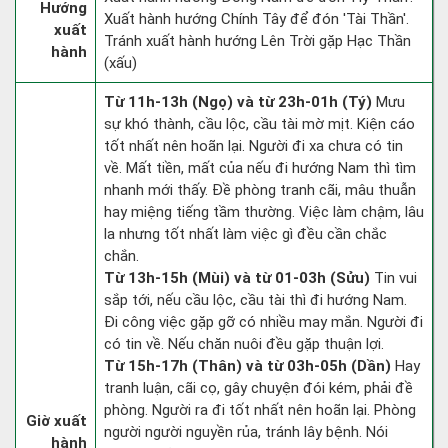
Hướng
Xuất hành hướng Chính Tây để đón 'Tài Thần'.
xuất
Tránh xuất hành hướng Lên Trời gặp Hạc Thần
hành
(xấu)
Từ 11h-13h (Ngọ) và từ 23h-01h (Tý)
Mưu
sự khó thành, cầu lộc, cầu tài mờ mịt. Kiện cáo
tốt nhất nên hoãn lại. Người đi xa chưa có tin
về. Mất tiền, mất của nếu đi hướng Nam thì tìm
nhanh mới thấy. Đề phòng tranh cãi, mâu thuẫn
hay miệng tiếng tầm thường. Việc làm chậm, lâu
la nhưng tốt nhất làm việc gì đều cần chắc
chắn.
Từ 13h-15h (Mùi) và từ 01-03h (Sửu)
Tin vui
sắp tới, nếu cầu lộc, cầu tài thì đi hướng Nam.
Đi công việc gặp gỡ có nhiều may mắn. Người đi
có tin về. Nếu chăn nuôi đều gặp thuận lợi.
Từ 15h-17h (Thân) và từ 03h-05h (Dần)
Hay
tranh luận, cãi cọ, gây chuyện đói kém, phải đề
phòng. Người ra đi tốt nhất nên hoãn lại. Phòng
Giờ xuất
người người nguyền rủa, tránh lây bệnh. Nói
hành