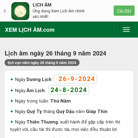
LỊCH ÂM
X
Ứng dụng Xem Lịch Âm chính
Cài đặt
xác nhất!
XEM LỊCH ÂM.com
Toggl
navig
Lịch âm ngày 26 tháng 9 năm 2024
lịch vạn niên ngày 26 tháng 9 năm 2024
26-9-2024
Ngày
Dương Lịch
:
24-8-2024
Ngày
Âm Lịch
:
Ngày trong tuần:
Thứ Năm
Ngày
Quý Tỵ
tháng
Quý Dậu
năm
Giáp Thìn
Ngày
Thiên Thương
: xuất hành để gặp cấp trên thì
tuyệt vời, cầu tài thì được tài, mọi việc đều thuận lợi