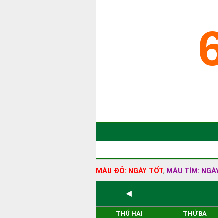
MÀU ĐỎ: NGÀY TỐT
MÀU TÍM: NGÀ
,
◄
THỨ HAI
THỨ BA