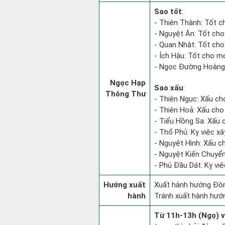
Sao tốt
:
- Thiên Thành: Tốt c
- Nguyệt Ân: Tốt cho
- Quan Nhật: Tốt cho
- Ích Hậu: Tốt cho mọi
- Ngọc Đường Hoàng 
Ngọc Hạp
Sao xấu
:
Thông Thư
- Thiên Ngục: Xấu ch
- Thiên Hoả: Xấu cho 
- Tiểu Hồng Sa: Xấu 
- Thổ Phủ: Kỵ việc xâ
- Nguyệt Hình: Xấu c
- Nguyệt Kiến Chuyển
- Phủ Đầu Dát: Kỵ việ
Hướng xuất
Xuất hành hướng Đôn
hành
Tránh xuất hành hướ
Từ 11h-13h (Ngọ) v