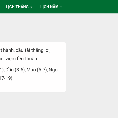
LỊCH THÁNG
LỊCH NĂM
t hành, cầu tài thắng lợi,
ọi việc đều thuận
-1), Dần (3-5), Mão (5-7), Ngọ
(17-19)