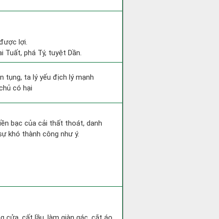
được lợi.
i Tuất, phá Tý, tuyệt Dần.
n tụng, ta lý yếu địch lý mạnh
chủ có hại
Tiền bạc của cải thất thoát, danh
sự khó thành công như ý.
g cửa, cất lầu, làm giàn gác, cắt áo,