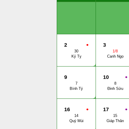
2
●
3
30
1/8
Kỷ Tỵ
Canh Ngọ
9
10
●
7
8
Bính Tý
Đinh Sửu
16
●
17
●
14
15
Quý Mùi
Giáp Thân