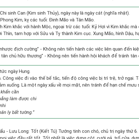
Chi sinh Can (Kim sinh Thủy), ngày này là ngày cát (nghĩa nhật).
Phong Kim, kỵ các tuổi: Đinh Mão và Tân Mão.
h Kim khắc với hành Mộc, ngoại trừ các tuổi: Kỷ Hợi vì Kim khắc mà 
i Thìn, tam hợp với Sửu và Tỵ thành Kim cục. Xung Mão, hình Dậu, hạ
lí nhược địch cường” - Không nên tiến hành các việc liên quan đến kiệ
h tân chủ hữu thương” - Không nên tiến hành hội khách để tránh tân 
tức ngày Hung.
 Công việc đi vào thế bế tắc, tiến độ công việc bị trì trệ, trở ngại. 
giảm xuống. Là một ngày xấu về mọi mặt, nên tránh để hạn chế mưu 
 khẩn cần
chẳng làm được chi
nhi
ân ly bất tường.”
ẩu - Lưu Long: Tốt (Kiết Tú) Tướng tinh con chó, chủ trị ngày thứ 6.
mọi việc đều rất tốt. Tốt nhất là việc dựng cột, cưới gả, trổ cửa, dựn