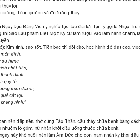
thủy lợi.
t giường, đóng giường và đi đường thủy.
 Ngày Dậu Đăng Viên ý nghĩa tạo tác đại lợi. Tại Tỵ gọi là Nhập Trù n
g thì Sao Lâu phạm Diệt Một: Kỵ cữ làm rượu, vào làm hành chánh, l
uyền.
): Kim tinh, sao tốt. Tiền bạc thì dồi dào, học hành đỗ đạt cao, việc
i môn đình,
ự sự hưng,
ách nhật tiến,
 thanh danh.
h quý tử,
tương mãn doanh,
iai cát lợi,
 khang ninh.”
 ban nền đắp nền, thờ cúng Táo Thần, cầu thầy chữa bệnh bằng các
lò nhuộm lò gốm, nữ nhân khởi đầu uống thuốc chữa bệnh.
ngày này khó nuôi, nên làm Âm Đức cho con, nam nhân kỵ khởi đầu