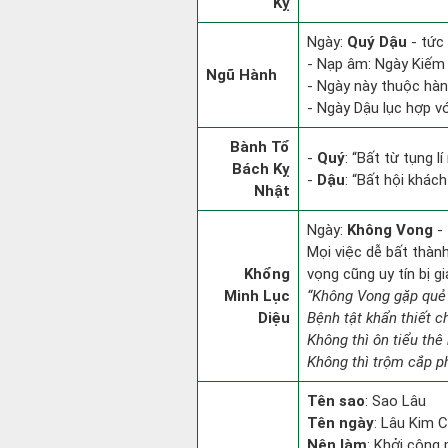
Kỵ
Ngày:
Quý Dậu
- tức 
- Nạp âm: Ngày Kiếm 
Ngũ Hành
- Ngày này thuộc hàn
- Ngày Dậu lục hợp vớ
Bành Tổ
-
Quý
: “Bất từ tụng 
Bách Kỵ
-
Dậu
: “Bất hội khác
Nhật
Ngày:
Không Vong
- 
Mọi việc dễ bất thành.
Khổng
vọng cũng uy tín bị 
Minh Lục
“Không Vong gặp quẻ
Diệu
Bệnh tật khẩn thiết 
Không thì ôn tiểu thê 
Không thì trộm cắp ph
Tên sao
: Sao Lâu
Tên ngày
: Lâu Kim C
Nên làm
: Khởi công 