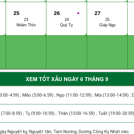
25
26
●
27
23
24
25
Nhâm Thìn
Quý Tỵ
Giáp Ngọ
XEM TỐT XẤU NGÀY 6 THÁNG 9
(3:00-4:59) ; Mão (5:00-6:59) ; Ngọ (11:00-12:59) ; Mùi (13:00-14:59) ;
 (7:00-8:59) ; Tỵ (9:00-10:59) ; Thân (15:00-16:59) ; Tuất (19:00-20:59)
y Nguyệt kỵ, Nguyệt tận, Tam Nương, Dương Công Kỵ Nhật nào.