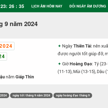
23: 26 : 36
LỊCH ÂM HÔM NAY
ĐỔI NGÀY ÂM DƯƠNG
g 9 năm 2024
2024
Ngày
Thiên Tài
: nên xuấ
được người tốt giúp đỡ, m
24
Giờ
Hoàng Đạo
: Tý (23
(11-13), Mùi (13-15), Dậu 
Dậu
năm
Giáp Thìn
/2024
ngày tốt tháng 9 năm 2024
ngày hoàng đạo tháng 9