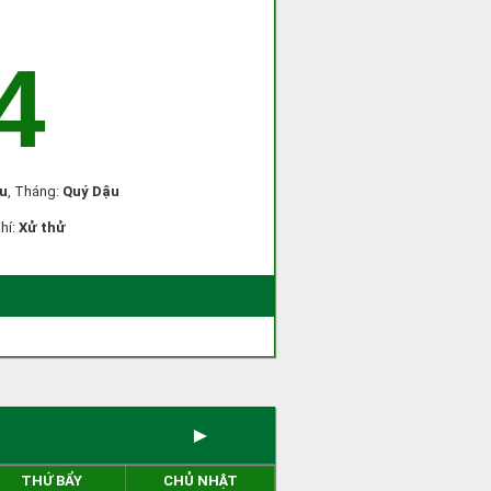
4
u
, Tháng:
Quý Dậu
khí:
Xử thử
)
►
THỨ BẨY
CHỦ NHẬT