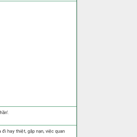
hần'.
ra đi hay thiệt, gặp nạn, việc quan