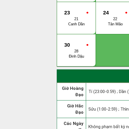
23
●
24
●
21
22
Canh Dần
Tân Mão
30
●
28
Đinh Dậu
Giờ Hoàng
Tí (23:00-0:59) ; Dần 
Đạo
Giờ Hắc
Sửu (1:00-2:59) ; Thìn
Đạo
Các Ngày
Không phạm bất kỳ ngà