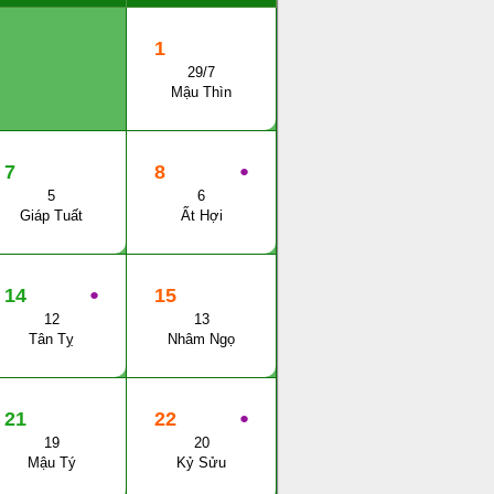
1
29/7
Mậu Thìn
7
8
●
5
6
Giáp Tuất
Ất Hợi
14
●
15
12
13
Tân Tỵ
Nhâm Ngọ
21
22
●
19
20
Mậu Tý
Kỷ Sửu