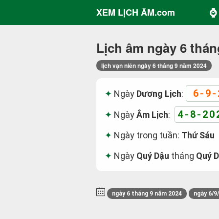
⌚ 
XEM LỊCH ÂM.com
Lịch âm ngày 6 thán
lịch vạn niên ngày 6 tháng 9 năm 2024
6-9-
Ngày
Dương Lịch
:
4-8-20
Ngày
Âm Lịch
:
Ngày trong tuần:
Thứ Sáu
Ngày
Quý Dậu
tháng
Quý 
ngày 6 tháng 9 năm 2024
ngày 6/9