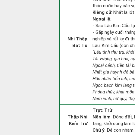
tháo nước hay các vụ 
Kiêng cữ
: Nhất là ló
Ngoại lệ
:
- Sao Lâu Kim Cẩu tại
- Gặp ngày cuối thán
Nhị Thập
nghiệp và rất kỵ đi th
Bát Tú
Lâu: Kim Cẩu (con chó
“Lâu tinh thụ trụ, khở
Tài vượng, gia hòa, s
Ngoại cảnh, tiền tài b
Nhất gia huynh đệ bá
Hôn nhân tiến ích, sin
Ngọc bạch kim lang 
Phóng thủy, khai môn g
Nam vinh, nữ quý, thọ
Trực Trừ
Thập Nhị
Nên làm
: Động đất,
Kiến Trừ
tang, khởi công làm 
Chú ý
: Đẻ con nhằm 