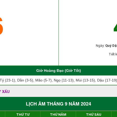
6
Ngày:
Quý Dậ
Tiết 
Giờ Hoàng Đạo (Giờ Tốt)
Tý (23-1), Dần (3-5), Mão (5-7), Ngọ (11-13), Mùi (13-15), Dậu (17-19
Y XẤU
LỊCH ÂM THÁNG 9 NĂM 2024
THỨ TƯ
THỨ NĂM
THỨ SÁU