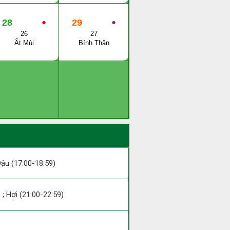
28
●
29
●
26
27
Ất Mùi
Bính Thân
 Dậu (17:00-18:59)
 ; Hợi (21:00-22:59)