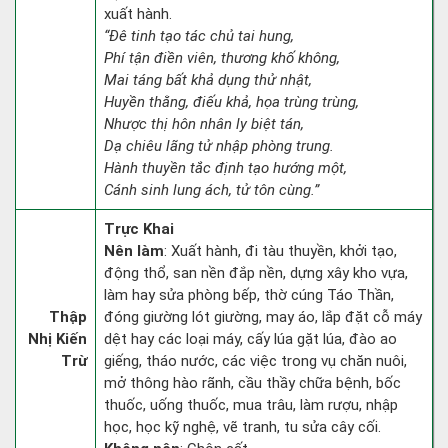
xuất hành.
“Đê tinh tạo tác chủ tai hung,
Phí tận điền viên, thương khố không,
Mai táng bất khả dụng thử nhật,
Huyền thằng, điếu khả, họa trùng trùng,
Nhược thị hôn nhân ly biệt tán,
Dạ chiêu lãng tử nhập phòng trung.
Hành thuyền tắc định tạo hướng một,
Cánh sinh lung ách, tử tôn cùng.”
Trực Khai
Nên làm
: Xuất hành, đi tàu thuyền, khởi tạo,
động thổ, san nền đắp nền, dựng xây kho vựa,
làm hay sửa phòng bếp, thờ cúng Táo Thần,
Thập
đóng giường lót giường, may áo, lắp đặt cỗ máy
Nhị Kiến
dệt hay các loại máy, cấy lúa gặt lúa, đào ao
Trừ
giếng, tháo nước, các việc trong vụ chăn nuôi,
mở thông hào rãnh, cầu thầy chữa bệnh, bốc
thuốc, uống thuốc, mua trâu, làm rượu, nhập
học, học kỹ nghệ, vẽ tranh, tu sửa cây cối.