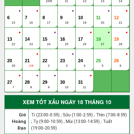
10/8
11
12
13
14
●
●
●
●
●
6
7
8
9
10
11
12
15
16
17
18
19
20
21
●
●
●
●
●
13
14
15
16
17
18
19
22
23
24
25
26
27
28
●
●
●
20
21
22
23
24
25
26
29
1/9
2
3
4
5
6
●
●
●
●
27
28
29
30
31
7
8
9
10
11
XEM TỐT XẤU NGÀY 18 THÁNG 10
Giờ
Tí (23:00-0:59) ; Sửu (1:00-2:59) ; Thìn (7:00-8:59)
Hoàng
; Tỵ (9:00-10:59) ; Mùi (13:00-14:59) ; Tuất
Đạo
(19:00-20:59)