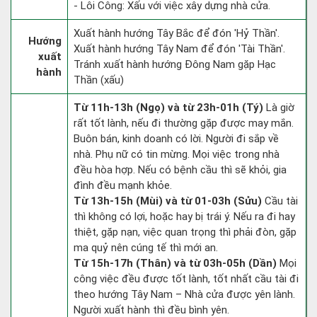
- Lôi Công: Xấu với việc xây dựng nhà cửa.
Xuất hành hướng Tây Bắc để đón 'Hỷ Thần'.
Hướng
Xuất hành hướng Tây Nam để đón 'Tài Thần'.
xuất
Tránh xuất hành hướng Đông Nam gặp Hạc
hành
Thần (xấu)
Từ 11h-13h (Ngọ) và từ 23h-01h (Tý)
Là giờ
rất tốt lành, nếu đi thường gặp được may mắn.
Buôn bán, kinh doanh có lời. Người đi sắp về
nhà. Phụ nữ có tin mừng. Mọi việc trong nhà
đều hòa hợp. Nếu có bệnh cầu thì sẽ khỏi, gia
đình đều mạnh khỏe.
Từ 13h-15h (Mùi) và từ 01-03h (Sửu)
Cầu tài
thì không có lợi, hoặc hay bị trái ý. Nếu ra đi hay
thiệt, gặp nạn, việc quan trọng thì phải đòn, gặp
ma quỷ nên cúng tế thì mới an.
Từ 15h-17h (Thân) và từ 03h-05h (Dần)
Mọi
công việc đều được tốt lành, tốt nhất cầu tài đi
theo hướng Tây Nam – Nhà cửa được yên lành.
Người xuất hành thì đều bình yên.