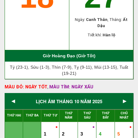
Ngày:
Canh Thân
, Tháng:
Ất
Dậu
Tiết khí:
Hàn lộ
Giờ Hoàng Đạo (Giờ Tốt)
Tý (23-1), Sửu (1-3), Thìn (7-9), Tỵ (9-11), Mùi (13-15), Tuất
(19-21)
MÀU ĐỎ: NGÀY TỐT
MÀU TÍM: NGÀY XẤU
,
◄
►
LỊCH ÂM THÁNG 10 NĂM 2025
THỨ
THỨ
THỨ
CHỦ
THỨ HAI
THỨ BA
THỨ TƯ
NĂM
SÁU
BẨY
NHẬT
●
●
●
1
2
3
4
5