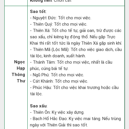
Không nên
: Chôn cất
Sao tốt
:
- Nguyệt Đức: Tốt cho mọi việc.
- Thiên Quý: Tốt cho mọi việc.
- Thiên Xá: Tốt cho tế tự, giải oan, trừ được các
sao xấu, chỉ kiêng kỵ động thổ. Nếu gặp Trực
Khai thì rất tốt tức là ngày Thiên Xá gặp sinh khí.
- Thiên Mã (Lộc Mã): Tốt cho việc giao dịch, cầu
tài lộc, kinh doanh, xuất hành.
Ngọc
- Thánh Tâm: Tốt cho mọi việc, nhất là cầu
Hạp
phúc, cúng bái tế tự.
Thông
- Ngũ Phú: Tốt cho mọi việc.
Thư
- Cát Khánh: Tốt cho mọi việc.
- Phúc Hậu: Tốt cho việc khai trương hoặc cầu
tài lộc.
Sao xấu
:
- Thiên Ôn: Kỵ việc xây dựng.
- Bạch Hổ Hắc Đạo: Kỵ việc mai táng. Nếu trùng
ngày với Thiên Giải thì sao tốt.