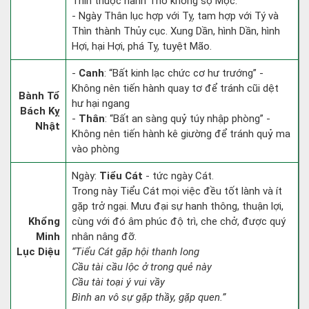
Thìn thuộc hành Thổ không sợ Mộc.
- Ngày Thân lục hợp với Tỵ, tam hợp với Tý và
Thìn thành Thủy cục. Xung Dần, hình Dần, hình
Hợi, hại Hợi, phá Tỵ, tuyệt Mão.
-
Canh
: “Bất kinh lạc chức cơ hư trướng” -
Không nên tiến hành quay tơ để tránh cũi dệt
Bành Tổ
hư hại ngang
Bách Kỵ
-
Thân
: “Bất an sàng quỷ túy nhập phòng” -
Nhật
Không nên tiến hành kê giường để tránh quỷ ma
vào phòng
Ngày:
Tiểu Cát
- tức ngày Cát.
Trong này Tiểu Cát mọi việc đều tốt lành và ít
gặp trở ngại. Mưu đại sự hanh thông, thuận lợi,
Khổng
cùng với đó âm phúc độ trì, che chở, được quý
Minh
nhân nâng đỡ.
Lục Diệu
“Tiểu Cát gặp hội thanh long
Cầu tài cầu lộc ở trong quẻ này
Cầu tài toại ý vui vầy
Bình an vô sự gặp thầy, gặp quen.”