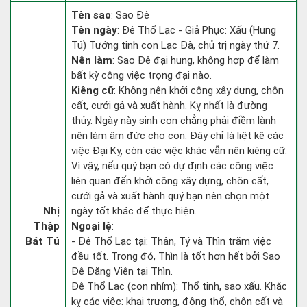
Tên sao
: Sao Đê
Tên ngày
: Đê Thổ Lạc - Giả Phục: Xấu (Hung
Tú) Tướng tinh con Lạc Đà, chủ trị ngày thứ 7.
Nên làm
: Sao Đê đại hung, không hợp để làm
bất kỳ công việc trọng đại nào.
Kiêng cữ
: Không nên khởi công xây dựng, chôn
cất, cưới gả và xuất hành. Kỵ nhất là đường
thủy. Ngày này sinh con chẳng phải điềm lành
nên làm âm đức cho con. Đây chỉ là liệt kê các
việc Đại Kỵ, còn các việc khác vẫn nên kiêng cữ.
Vì vậy, nếu quý bạn có dự định các công việc
liên quan đến khởi công xây dựng, chôn cất,
cưới gả và xuất hành quý bạn nên chọn một
Nhị
ngày tốt khác để thực hiện.
Thập
Ngoại lệ
:
Bát Tú
- Đê Thổ Lạc tại: Thân, Tý và Thìn trăm việc
đều tốt. Trong đó, Thìn là tốt hơn hết bởi Sao
Đê Đăng Viên tại Thìn.
Đê Thổ Lạc (con nhím): Thổ tinh, sao xấu. Khắc
kỵ các việc: khai trương, động thổ, chôn cất và