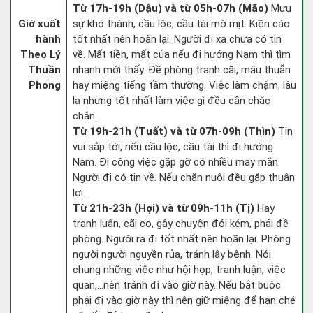
Từ 17h-19h (Dậu) và từ 05h-07h (Mão)
Mưu
Giờ xuất
sự khó thành, cầu lộc, cầu tài mờ mịt. Kiện cáo
hành
tốt nhất nên hoãn lại. Người đi xa chưa có tin
Theo Lý
về. Mất tiền, mất của nếu đi hướng Nam thì tìm
Thuần
nhanh mới thấy. Đề phòng tranh cãi, mâu thuẫn
Phong
hay miệng tiếng tầm thường. Việc làm chậm, lâu
la nhưng tốt nhất làm việc gì đều cần chắc
chắn.
Từ 19h-21h (Tuất) và từ 07h-09h (Thìn)
Tin
vui sắp tới, nếu cầu lộc, cầu tài thì đi hướng
Nam. Đi công việc gặp gỡ có nhiều may mắn.
Người đi có tin về. Nếu chăn nuôi đều gặp thuận
lợi.
Từ 21h-23h (Hợi) và từ 09h-11h (Tị)
Hay
tranh luận, cãi cọ, gây chuyện đói kém, phải đề
phòng. Người ra đi tốt nhất nên hoãn lại. Phòng
người người nguyền rủa, tránh lây bệnh. Nói
chung những việc như hội họp, tranh luận, việc
quan,…nên tránh đi vào giờ này. Nếu bắt buộc
phải đi vào giờ này thì nên giữ miệng để hạn ché