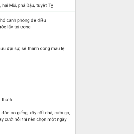
hại Mùi, phá Dậu, tuyệt Tỵ.
 khó canh phòng đê điều
ước lấy tai ương
mưu đại sự, sẽ thành công mau lẹ
 thứ 6.
c đào ao giếng, xây cất nhà, cưới gả,
ay cưới hỏi thì nên chọn một ngày