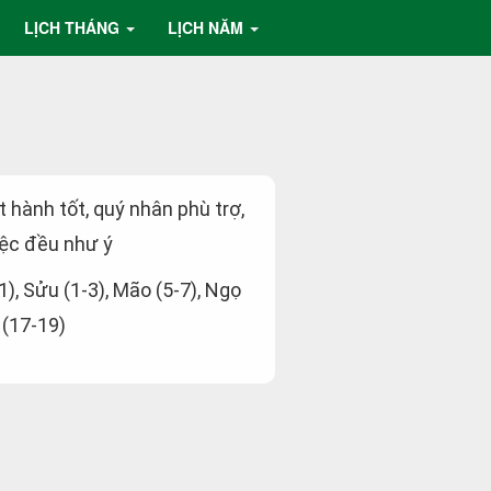
LỊCH THÁNG
LỊCH NĂM
ất hành tốt, quý nhân phù trợ,
ệc đều như ý
-1), Sửu (1-3), Mão (5-7), Ngọ
 (17-19)