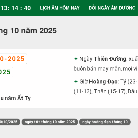
13: 14 : 40
LỊCH ÂM HÔM NAY
ĐỔI NGÀY ÂM DƯƠNG
ng 10 năm 2025
0-2025
Ngày
Thiên Đường
: xu
buôn bán may mắn, mọi vi
025
Giờ
Hoàng Đạo
: Tý (23
(11-13), Thân (15-17), Dậu
ậu
năm
Ất Tỵ
0/10/2025
ngày tốt tháng 10 năm 2025
ngày hoàng đạo tháng 10