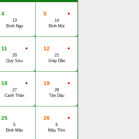
4
5
●
13
14
Bính Ngọ
Đinh Mùi
11
●
12
●
20
21
Quý Sửu
Giáp Dần
18
●
19
●
27
28
Canh Thân
Tân Dậu
25
26
●
5
6
Đinh Mão
Mậu Thìn