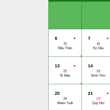
6
●
7
●
15
16
Mậu Thân
Kỷ Dậu
13
●
14
22
23
Ất Mão
Bính Thìn
20
21
●
29
1/9
Nhâm Tuất
Quý Hợi