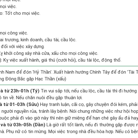
mọi việc.
: Tốt cho mọi việc.
mọi công việc.
i trương, kinh doanh, cầu tài, cầu lộc.
đối với việc xây dựng.
Kỵ khởi công xây nhà cửa, xấu cho mọi công việc.
 Kỵ việc xuất hành, giá thú (cưới hỏi), cầu tài lộc, động thổ.
nh Nam để đón 'Hỷ Thần'. Xuất hành hướng Chính Tây để đón 'Tài T
ng Đông Bắc gặp Hạc Thần (xấu)
à từ 23h-01h (Tý)
Tin vui sắp tới, nếu cầu lộc, cầu tài thì đi hướ
 tin về. Nếu chăn nuôi đều gặp thuận lợi.
à từ 01-03h (Sửu)
Hay tranh luận, cãi cọ, gây chuyện đói kém, phả
 người nguyền rủa, tránh lây bệnh. Nói chung những việc như hội họp,
buộc phải đi vào giờ này thì nên giữ miệng để hạn ché gây ẩu đả hay
và từ 03h-05h (Dần)
Là giờ rất tốt lành, nếu đi thường gặp được
 nhà. Phụ nữ có tin mừng. Mọi việc trong nhà đều hòa hợp. Nếu có bệ