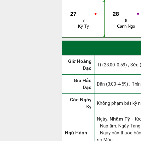
27
●
28
●
7
8
Kỷ Tỵ
Canh Ngọ
Giờ Hoàng
Tí (23:00-0:59) ; Sửu 
Đạo
Giờ Hắc
Dần (3:00-4:59) ; Thìn
Đạo
Các Ngày
Không phạm bất kỳ ng
Kỵ
Ngày:
Nhâm Tý
- tức
- Nạp âm: Ngày Tang 
Ngũ Hành
- Ngày này thuộc hàn
sợ Mộc.