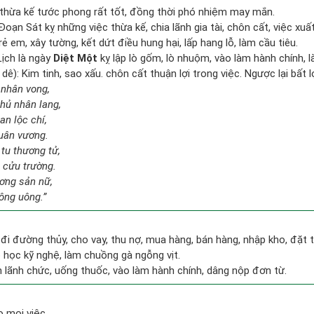
thừa kế tước phong rất tốt, đồng thời phó nhiệm may mắn.
oạn Sát kỵ những việc thừa kế, chia lãnh gia tài, chôn cất, việc xuất
ẻ em, xây tường, kết dứt điều hung hại, lấp hang lỗ, làm cầu tiêu.
ịch là ngày
Diệt Một
kỵ lập lò gốm, lò nhuộm, vào làm hành chính, là
ê): Kim tinh, sao xấu. chôn cất thuận lợi trong việc. Ngược lại bất l
t nhân vong,
chủ nhân lang,
an lộc chí,
quân vương.
tu thương tử,
 cửu trường.
ương sản nữ,
ông uông.”
 đi đường thủy, cho vay, thu nợ, mua hàng, bán hàng, nhập kho, đặt t
 học kỹ nghệ, làm chuồng gà ngỗng vịt.
n lãnh chức, uống thuốc, vào làm hành chính, dâng nộp đơn từ.
o mọi việc.