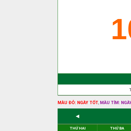
1
MÀU ĐỎ: NGÀY TỐT
MÀU TÍM: NGÀ
,
◄
THỨ HAI
THỨ BA