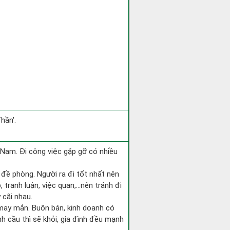
hần'.
ng Nam. Đi công việc gặp gỡ có nhiều
i đề phòng. Người ra đi tốt nhất nên
 tranh luận, việc quan,…nên tránh đi
 cãi nhau.
 may mắn. Buôn bán, kinh doanh có
nh cầu thì sẽ khỏi, gia đình đều mạnh