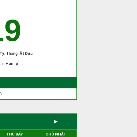
19
Tý
, Tháng:
Ất Dậu
khí:
Hàn lộ
)
►
THỨ BẨY
CHỦ NHẬT