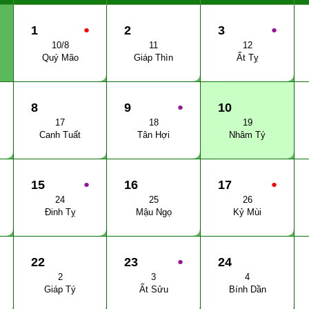
1
●
2
3
●
10/8
11
12
Quý Mão
Giáp Thìn
Ất Tỵ
8
9
●
10
17
18
19
Canh Tuất
Tân Hợi
Nhâm Tý
15
●
16
17
●
24
25
26
Đinh Tỵ
Mậu Ngọ
Kỷ Mùi
22
23
●
24
2
3
4
Giáp Tý
Ất Sửu
Bính Dần