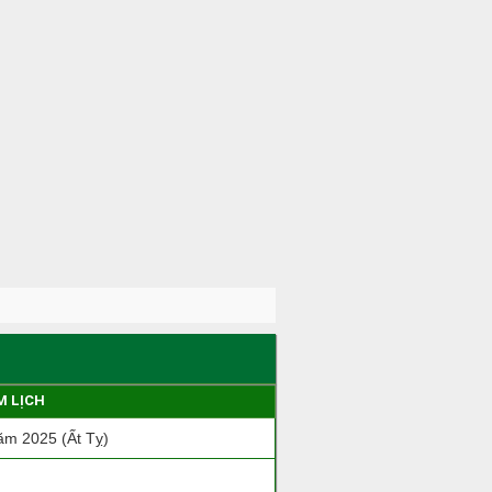
M LỊCH
m 2025 (Ất Tỵ)