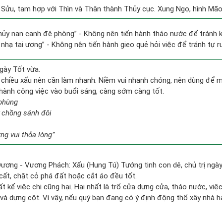
i Sửu, tam hợp với Thìn và Thân thành Thủy cục. Xung Ngọ, hình Mão, 
thủy nan canh đê phòng” - Không nên tiến hành tháo nước để tránh
 nhạ tai ương” - Không nên tiến hành gieo quẻ hỏi việc để tránh tự r
gày Tốt vừa.
 chiều xấu nên cần làm nhanh. Niềm vui nhanh chóng, nên dùng để 
n hành công việc vào buổi sáng, càng sớm càng tốt.
 phùng
 chồng sánh đôi
g vui thỏa lòng”
Dương - Vương Phách: Xấu (Hung Tú) Tướng tinh con dê, chủ trị ngày
 cất, chặt cỏ phá đất hoặc cắt áo đều tốt.
ất kể việc chi cũng hại. Hại nhất là trổ cửa dựng cửa, tháo nước, việ
và dựng cột. Vì vậy, nếu quý bạn đang có ý định động thổ xây nhà h