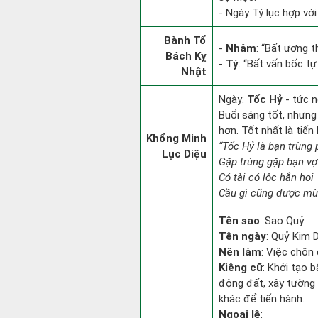
- Ngày Tý lục hợp vớ
Bành Tổ
-
Nhâm
: “Bất ương 
Bách Kỵ
-
Tý
: “Bất vấn bốc tự
Nhật
Ngày:
Tốc Hỷ
- tức n
Buổi sáng tốt, nhưng
hơn. Tốt nhất là tiế
Khổng Minh
“Tốc Hỷ là bạn trùng
Lục Diệu
Gặp trùng gặp bạn vợ
Có tài có lộc hẳn hoi
Cầu gì cũng được mừn
Tên sao
: Sao Quỷ
Tên ngày
: Quỷ Kim 
Nên làm
: Việc chôn
Kiêng cữ
: Khởi tạo b
động đất, xây tường 
khác để tiến hành.
Ngoại lệ
: