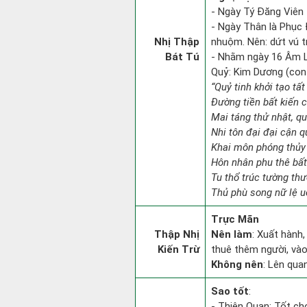
- Ngày Tý Đăng Viên 
- Ngày Thân là Phục Đ
Nhị Thập
nhuộm. Nên: dứt vú tr
Bát Tú
- Nhằm ngày 16 Âm L
Quỷ: Kim Dương (con d
“Quỷ tinh khởi tạo tấ
Đường tiền bất kiến 
Mai táng thử nhật, qu
Nhi tôn đại đại cận 
Khai môn phóng thủy 
Hôn nhân phu thê bất
Tu thổ trúc tường th
Thủ phù song nữ lệ u
Trực Mãn
Thập Nhị
Nên làm
: Xuất hành,
Kiến Trừ
thuê thêm người, vào
Không nên
: Lên qua
Sao tốt
:
- Thiên Quan: Tốt ch