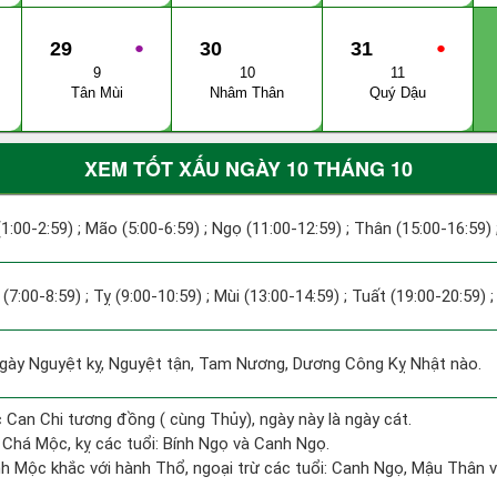
29
●
30
31
●
9
10
11
Tân Mùi
Nhâm Thân
Quý Dậu
XEM TỐT XẤU NGÀY 10 THÁNG 10
(1:00-2:59) ; Mão (5:00-6:59) ; Ngọ (11:00-12:59) ; Thân (15:00-16:59)
 (7:00-8:59) ; Tỵ (9:00-10:59) ; Mùi (13:00-14:59) ; Tuất (19:00-20:59) 
ày Nguyệt kỵ, Nguyệt tận, Tam Nương, Dương Công Kỵ Nhật nào.
 Can Chi tương đồng ( cùng Thủy), ngày này là ngày cát.
Chá Mộc, kỵ các tuổi: Bính Ngọ và Canh Ngọ.
h Mộc khắc với hành Thổ, ngoại trừ các tuổi: Canh Ngọ, Mậu Thân 