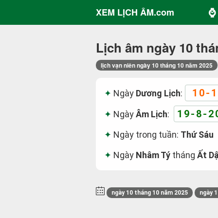
⌚ 
XEM LỊCH ÂM.com
Lịch âm ngày 10 thá
lịch vạn niên ngày 10 tháng 10 năm 2025
10-1
Ngày
Dương Lịch
:
19-8-2
Ngày
Âm Lịch
:
Ngày trong tuần:
Thứ Sáu
Ngày
Nhâm Tý
tháng
Ất D
ngày 10 tháng 10 năm 2025
ngày 1