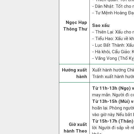
- Dân Nhật: Tốt cho 
- Tư Mệnh Hoàng Đạo
Ngọc Hạp
Sao xấu
:
Thông Thư
- Thiên Lại: Xấu cho 
- Tiểu Hao: Xấu về kha
- Lục Bất Thành: Xấu 
- Hà khôi, Cẩu Giảo: 
- Vãng Vong (Thổ Kỵ):
Hướng xuất
Xuất hành hướng Chí
hành
Tránh xuất hành hướ
Từ 11h-13h (Ngọ) v
may mắn. Người đi có
Từ 13h-15h (Mùi) v
hoãn lại. Phòng người
vào giờ này. Nếu bắt 
Từ 15h-17h (Thân) 
Giờ xuất
lời. Người đi sắp về
hành Theo