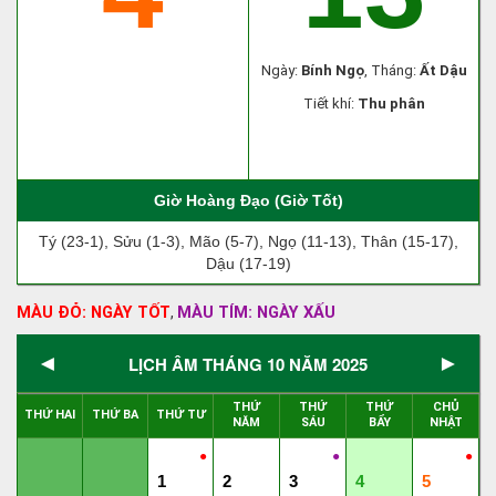
Ngày:
Bính Ngọ
, Tháng:
Ất Dậu
Tiết khí:
Thu phân
Giờ Hoàng Đạo (Giờ Tốt)
Tý (23-1), Sửu (1-3), Mão (5-7), Ngọ (11-13), Thân (15-17),
Dậu (17-19)
MÀU ĐỎ: NGÀY TỐT
MÀU TÍM: NGÀY XẤU
,
◄
►
LỊCH ÂM THÁNG 10 NĂM 2025
THỨ
THỨ
THỨ
CHỦ
THỨ HAI
THỨ BA
THỨ TƯ
NĂM
SÁU
BẨY
NHẬT
●
●
●
1
2
3
4
5