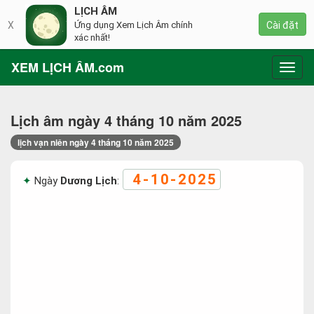
LỊCH ÂM
X
Ứng dụng Xem Lịch Âm chính
Cài đặt
xác nhất!
XEM LỊCH ÂM.com
Toggl
navig
Lịch âm ngày 4 tháng 10 năm 2025
lịch vạn niên ngày 4 tháng 10 năm 2025
4-10-2025
Ngày
Dương Lịch
: