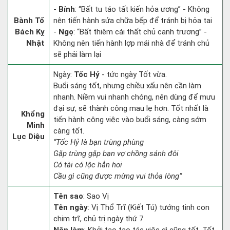
-
Bính
: “Bất tu táo tất kiến hỏa ương” - Không
Bành Tổ
nên tiến hành sửa chữa bếp để tránh bị hỏa tai
Bách Kỵ
-
Ngọ
: “Bất thiêm cái thất chủ canh trương” -
Nhật
Không nên tiến hành lợp mái nhà để tránh chủ
sẽ phải làm lại
Ngày:
Tốc Hỷ
- tức ngày Tốt vừa.
Buổi sáng tốt, nhưng chiều xấu nên cần làm
nhanh. Niềm vui nhanh chóng, nên dùng để mưu
đại sự, sẽ thành công mau lẹ hơn. Tốt nhất là
Khổng
tiến hành công việc vào buổi sáng, càng sớm
Minh
càng tốt.
Lục Diệu
“Tốc Hỷ là bạn trùng phùng
Gặp trùng gặp bạn vợ chồng sánh đôi
Có tài có lộc hẳn hoi
Cầu gì cũng được mừng vui thỏa lòng”
Tên sao
: Sao Vị
Tên ngày
: Vị Thổ Trĩ (Kiết Tú) tướng tinh con
chim trĩ, chủ trị ngày thứ 7.