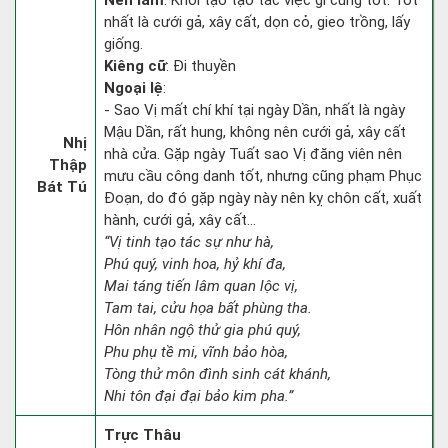
Nên làm
: Khởi tạo tạo tác việc gì cũng tốt. Tốt
nhất là cưới gả, xây cất, dọn cỏ, gieo trồng, lấy
giống.
Kiêng cữ
: Đi thuyền
Ngoại lệ
:
- Sao Vị mất chí khí tại ngày Dần, nhất là ngày
Mậu Dần, rất hung, không nên cưới gả, xây cất
Nhị
nhà cửa. Gặp ngày Tuất sao Vị đăng viên nên
Thập
mưu cầu công danh tốt, nhưng cũng phạm Phục
Bát Tú
Đoạn, do đó gặp ngày này nên kỵ chôn cất, xuất
hành, cưới gả, xây cất...
“Vị tinh tạo tác sự như hà,
Phú quý, vinh hoa, hỷ khí đa,
Mai táng tiến lâm quan lộc vị,
Tam tai, cửu họa bất phùng tha.
Hôn nhân ngộ thử gia phú quý,
Phu phụ tề mi, vĩnh bảo hòa,
Tòng thử môn đình sinh cát khánh,
Nhi tôn đại đại bảo kim pha.”
Trực Thâu