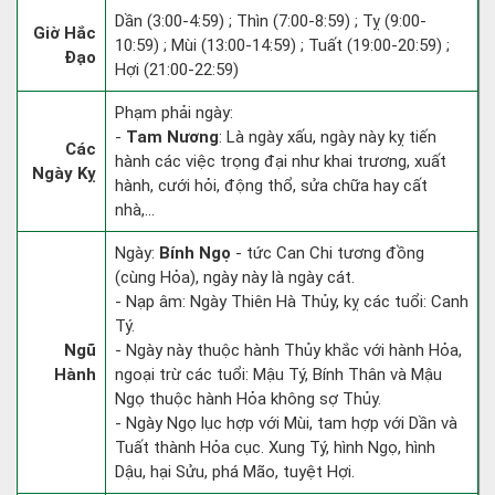
Dần (3:00-4:59) ; Thìn (7:00-8:59) ; Tỵ (9:00-
Giờ Hắc
10:59) ; Mùi (13:00-14:59) ; Tuất (19:00-20:59) ;
Đạo
Hợi (21:00-22:59)
Phạm phải ngày:
-
Tam Nương
: Là ngày xấu, ngày này kỵ tiến
Các
hành các việc trọng đại như khai trương, xuất
Ngày Kỵ
hành, cưới hỏi, động thổ, sửa chữa hay cất
nhà,...
Ngày:
Bính Ngọ
- tức Can Chi tương đồng
(cùng Hỏa), ngày này là ngày cát.
- Nạp âm: Ngày Thiên Hà Thủy, kỵ các tuổi: Canh
Tý.
Ngũ
- Ngày này thuộc hành Thủy khắc với hành Hỏa,
Hành
ngoại trừ các tuổi: Mậu Tý, Bính Thân và Mậu
Ngọ thuộc hành Hỏa không sợ Thủy.
- Ngày Ngọ lục hợp với Mùi, tam hợp với Dần và
Tuất thành Hỏa cục. Xung Tý, hình Ngọ, hình
Dậu, hại Sửu, phá Mão, tuyệt Hợi.