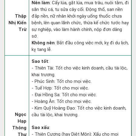
Nên làm
: Cấy lúa, gặt lúa, mua trâu, nuôi tằm, đi
săn thú cá, tu sửa cây cối. Động thổ, san nền
Thập
đắp nền, nữ nhân khởi ngày uống thuốc chưa
Nhị Kiến
bệnh, lên quan lãnh chức, thừa kế chức tước hay
Trừ
sự nghiệp, vào làm hành chính, nộp đơn dâng
sớ.
Không nên
: Bắt đầu công việc mới, kỵ đi du lịch,
kỵ tang lễ.
Sao tốt
:
- Thiên Tài: Tốt cho việc kinh doanh, cầu tài lộc,
khai trương.
- Phúc Sinh: Tốt cho mọi việc.
- Tuế Hợp: Tốt cho mọi việc.
- Đại Hồng Sa: Tốt cho mọi việc.
- Hoàng Ân: Tốt cho mọi việc.
- Kim Quỹ Hoàng Đạo: Tốt cho việc kinh doanh,
Ngọc
cầu tài lộc, khai trương.
Hạp
Sao xấu
:
Thông
- Thiên Cương (hay Diệt Môn): Xấu cho mọi
Thư