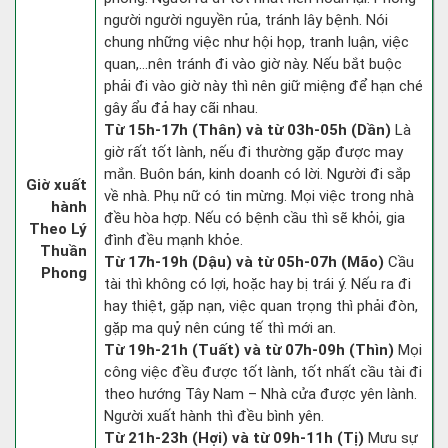
người người nguyền rủa, tránh lây bệnh. Nói
chung những việc như hội họp, tranh luận, việc
quan,…nên tránh đi vào giờ này. Nếu bắt buộc
phải đi vào giờ này thì nên giữ miệng để hạn ché
gây ẩu đả hay cãi nhau.
Từ 15h-17h (Thân) và từ 03h-05h (Dần)
Là
giờ rất tốt lành, nếu đi thường gặp được may
mắn. Buôn bán, kinh doanh có lời. Người đi sắp
Giờ xuất
về nhà. Phụ nữ có tin mừng. Mọi việc trong nhà
hành
đều hòa hợp. Nếu có bệnh cầu thì sẽ khỏi, gia
Theo Lý
đình đều mạnh khỏe.
Thuần
Từ 17h-19h (Dậu) và từ 05h-07h (Mão)
Cầu
Phong
tài thì không có lợi, hoặc hay bị trái ý. Nếu ra đi
hay thiệt, gặp nạn, việc quan trọng thì phải đòn,
gặp ma quỷ nên cúng tế thì mới an.
Từ 19h-21h (Tuất) và từ 07h-09h (Thìn)
Mọi
công việc đều được tốt lành, tốt nhất cầu tài đi
theo hướng Tây Nam – Nhà cửa được yên lành.
Người xuất hành thì đều bình yên.
Từ 21h-23h (Hợi) và từ 09h-11h (Tị)
Mưu sự