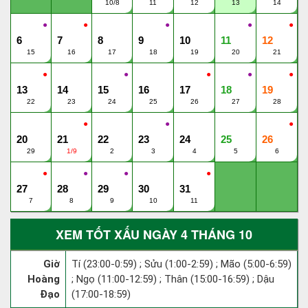
10/8
11
12
13
14
●
●
●
●
●
6
7
8
9
10
11
12
15
16
17
18
19
20
21
●
●
●
●
●
13
14
15
16
17
18
19
22
23
24
25
26
27
28
●
●
●
20
21
22
23
24
25
26
29
1/9
2
3
4
5
6
●
●
●
●
27
28
29
30
31
7
8
9
10
11
XEM TỐT XẤU NGÀY 4 THÁNG 10
Giờ
Tí (23:00-0:59) ; Sửu (1:00-2:59) ; Mão (5:00-6:59)
Hoàng
; Ngọ (11:00-12:59) ; Thân (15:00-16:59) ; Dậu
Đạo
(17:00-18:59)