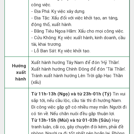
công việc.
- Địa Phá: Kỵ việc xây dựng.
- Địa Tặc: Xấu đối với việc khởi tạo, an táng,
động thổ, xuất hành.
- Băng Tiêu Ngoạ Hãm: Xấu cho mọi công việc.
- Cửu Không: Kỵ việc xuất hành, kinh doanh, cầu
tài, khai trương.
- Lỗ Ban Sát: Kỵ việc khởi tạo.
Xuất hành hướng Tây Nam để đón 'Hỷ Thần'.
Hướng
Xuất hành hướng Chính Đông để đón 'Tài Thần'.
xuất
Tránh xuất hành hướng Lên Trời gặp Hạc Thần
hành
(xấu)
Từ 11h-13h (Ngọ) và từ 23h-01h (Tý)
Tin vui
sắp tới, nếu cầu lộc, cầu tài thì đi hướng Nam.
Đi công việc gặp gỡ có nhiều may mắn. Người đi
có tin về. Nếu chăn nuôi đều gặp thuận lợi.
Từ 13h-15h (Mùi) và từ 01-03h (Sửu)
Hay
tranh luận, cãi cọ, gây chuyện đói kém, phải đề
phòng. Người ra đi tốt nhất nên hoãn lại. Phòng