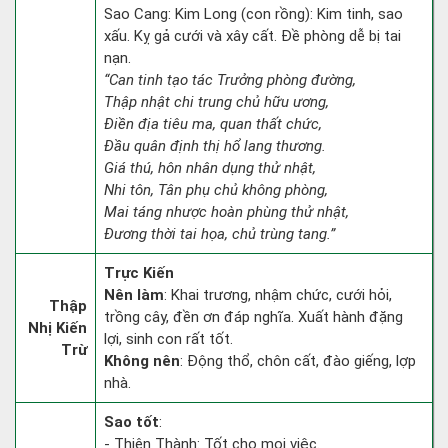
Sao Cang: Kim Long (con rồng): Kim tinh, sao
xấu. Kỵ gả cưới và xây cất. Đề phòng dễ bị tai
nạn.
“Can tinh tạo tác Trưởng phòng đường,
Thập nhật chi trung chủ hữu ương,
Điền địa tiêu ma, quan thất chức,
Đầu quân định thị hổ lang thương.
Giá thú, hôn nhân dụng thử nhật,
Nhi tôn, Tân phụ chủ không phòng,
Mai táng nhược hoàn phùng thử nhật,
Đương thời tai họa, chủ trùng tang.”
Trực Kiến
Nên làm
: Khai trương, nhậm chức, cưới hỏi,
Thập
trồng cây, đền ơn đáp nghĩa. Xuất hành đặng
Nhị Kiến
lợi, sinh con rất tốt.
Trừ
Không nên
: Động thổ, chôn cất, đào giếng, lợp
nhà.
Sao tốt
:
- Thiên Thành: Tốt cho mọi việc.