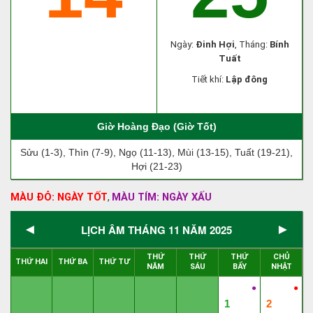
Ngày:
Đinh Hợi
, Tháng:
Bính
Tuất
Tiết khí:
Lập đông
Giờ Hoàng Đạo (Giờ Tốt)
Sửu (1-3), Thìn (7-9), Ngọ (11-13), Mùi (13-15), Tuất (19-21),
Hợi (21-23)
MÀU ĐỎ: NGÀY TỐT
MÀU TÍM: NGÀY XẤU
,
◄
►
LỊCH ÂM THÁNG 11 NĂM 2025
THỨ
THỨ
THỨ
CHỦ
THỨ HAI
THỨ BA
THỨ TƯ
NĂM
SÁU
BẨY
NHẬT
●
●
1
2