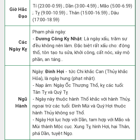
Tí (23:00-0:59) ; Dần (3:00-4:59) ; Mão (5:00-6:59)
Giờ Hắc
; Tỵ (9:00-10:59) ; Thân (15:00-16:59) ; Dậu
Đạo
(17:00-18:59)
Phạm phải ngày:
-
Dương Công Kỵ Nhật
: Là ngày xấu, trăm sự
Các
đều không nên làm. Đặc biệt rất xấu cho: động
Ngày Kỵ
thổ, tôn tạo tu sửa, khởi công, cất nóc, xây mộ
phần, an táng...
Ngày:
Đinh Hợi
- tức Chi khắc Can (Thủy khắc
Hỏa), là ngày hung (phạt nhật).
- Nạp âm: Ngày Ốc Thượng Thổ, kỵ các tuổi:
Tân Tỵ và Quý Tỵ.
Ngũ
- Ngày này thuộc hành Thổ khắc với hành Thủy,
Hành
ngoại trừ các tuổi: Đinh Mùi và Quý Hợi thuộc
hành Thủy không sợ Thổ.
- Ngày Hợi lục hợp với Dần, tam hợp với Mão và
Mùi thành Mộc cục. Xung Tỵ, hình Hợi, hại Thân,
phá Dần, tuyệt Ngọ.