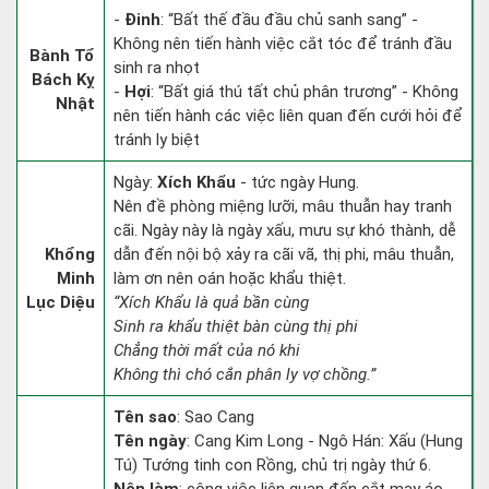
-
Đinh
: “Bất thế đầu đầu chủ sanh sang” -
Không nên tiến hành việc cắt tóc để tránh đầu
Bành Tổ
sinh ra nhọt
Bách Kỵ
-
Hợi
: “Bất giá thú tất chủ phân trương” - Không
Nhật
nên tiến hành các việc liên quan đến cưới hỏi để
tránh ly biệt
Ngày:
Xích Khẩu
- tức ngày Hung.
Nên đề phòng miệng lưỡi, mâu thuẫn hay tranh
cãi. Ngày này là ngày xấu, mưu sự khó thành, dễ
Khổng
dẫn đến nội bộ xảy ra cãi vã, thị phi, mâu thuẫn,
Minh
làm ơn nên oán hoặc khẩu thiệt.
Lục Diệu
“Xích Khẩu là quả bần cùng
Sinh ra khẩu thiệt bàn cùng thị phi
Chẳng thời mất của nó khi
Không thì chó cắn phân ly vợ chồng.”
Tên sao
: Sao Cang
Tên ngày
: Cang Kim Long - Ngô Hán: Xấu (Hung
Tú) Tướng tinh con Rồng, chủ trị ngày thứ 6.