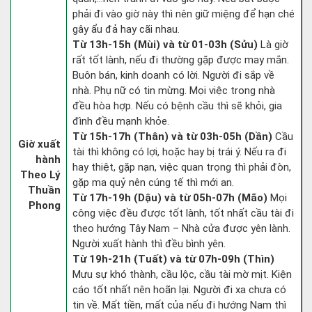
phải đi vào giờ này thì nên giữ miệng để hạn ché
gây ẩu đả hay cãi nhau.
Từ 13h-15h (Mùi) và từ 01-03h (Sửu)
Là giờ
rất tốt lành, nếu đi thường gặp được may mắn.
Buôn bán, kinh doanh có lời. Người đi sắp về
nhà. Phụ nữ có tin mừng. Mọi việc trong nhà
đều hòa hợp. Nếu có bệnh cầu thì sẽ khỏi, gia
đình đều mạnh khỏe.
Từ 15h-17h (Thân) và từ 03h-05h (Dần)
Cầu
Giờ xuất
tài thì không có lợi, hoặc hay bị trái ý. Nếu ra đi
hành
hay thiệt, gặp nạn, việc quan trọng thì phải đòn,
Theo Lý
gặp ma quỷ nên cúng tế thì mới an.
Thuần
Từ 17h-19h (Dậu) và từ 05h-07h (Mão)
Mọi
Phong
công việc đều được tốt lành, tốt nhất cầu tài đi
theo hướng Tây Nam – Nhà cửa được yên lành.
Người xuất hành thì đều bình yên.
Từ 19h-21h (Tuất) và từ 07h-09h (Thìn)
Mưu sự khó thành, cầu lộc, cầu tài mờ mịt. Kiện
cáo tốt nhất nên hoãn lại. Người đi xa chưa có
tin về. Mất tiền, mất của nếu đi hướng Nam thì