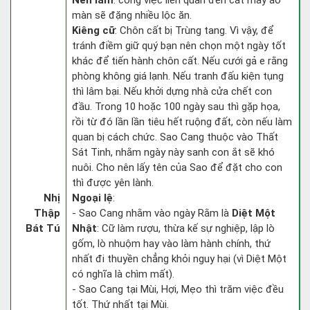
Nên làm
: công việc liên quan đến cắt may áo
màn sẽ đặng nhiều lộc ăn.
Kiêng cữ
: Chôn cất bị Trùng tang. Vì vậy, để
tránh điềm giữ quý bạn nên chọn một ngày tốt
khác để tiến hành chôn cất. Nếu cưới gả e rằng
phòng không giá lạnh. Nếu tranh đấu kiện tụng
thì lâm bại. Nếu khởi dựng nhà cửa chết con
đầu. Trong 10 hoặc 100 ngày sau thì gặp họa,
rồi từ đó lần lần tiêu hết ruộng đất, còn nếu làm
quan bị cách chức. Sao Cang thuộc vào Thất
Sát Tinh, nhằm ngày này sanh con ắt sẽ khó
nuôi. Cho nên lấy tên của Sao để đặt cho con
thì được yên lành.
Nhị
Ngoại lệ
:
Thập
- Sao Cang nhằm vào ngày Rằm là
Diệt Một
Bát Tú
Nhật
: Cữ làm rượu, thừa kế sự nghiệp, lập lò
gốm, lò nhuộm hay vào làm hành chính, thứ
nhất đi thuyền chẳng khỏi nguy hại (vì Diệt Một
có nghĩa là chìm mất).
- Sao Cang tại Mùi, Hợi, Mẹo thì trăm việc đều
tốt. Thứ nhất tại Mùi.