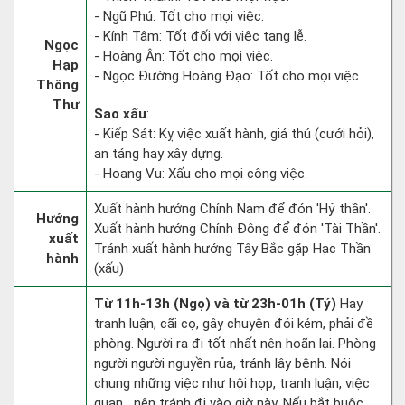
- Ngũ Phú: Tốt cho mọi việc.
- Kính Tâm: Tốt đối với việc tang lễ.
Ngọc
- Hoàng Ân: Tốt cho mọi việc.
Hạp
- Ngọc Đường Hoàng Đạo: Tốt cho mọi việc.
Thông
Thư
Sao xấu
:
- Kiếp Sát: Kỵ việc xuất hành, giá thú (cưới hỏi),
an táng hay xây dựng.
- Hoang Vu: Xấu cho mọi công việc.
Xuất hành hướng Chính Nam để đón 'Hỷ thần'.
Hướng
Xuất hành hướng Chính Đông để đón 'Tài Thần'.
xuất
Tránh xuất hành hướng Tây Bắc gặp Hạc Thần
hành
(xấu)
Từ 11h-13h (Ngọ) và từ 23h-01h (Tý)
Hay
tranh luận, cãi cọ, gây chuyện đói kém, phải đề
phòng. Người ra đi tốt nhất nên hoãn lại. Phòng
người người nguyền rủa, tránh lây bệnh. Nói
chung những việc như hội họp, tranh luận, việc
quan,…nên tránh đi vào giờ này. Nếu bắt buộc