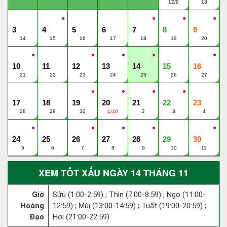
12/9
13
●
●
●
●
3
4
5
6
7
8
9
14
15
16
17
18
19
20
●
●
●
●
●
10
11
12
13
14
15
16
21
22
23
24
25
26
27
●
●
●
●
17
18
19
20
21
22
23
28
29
30
1/10
2
3
4
●
●
●
●
●
24
25
26
27
28
29
30
5
6
7
8
9
10
11
XEM TỐT XẤU NGÀY 14 THÁNG 11
Giờ
Sửu (1:00-2:59) ; Thìn (7:00-8:59) ; Ngọ (11:00-
Hoàng
12:59) ; Mùi (13:00-14:59) ; Tuất (19:00-20:59) ;
Đạo
Hợi (21:00-22:59)