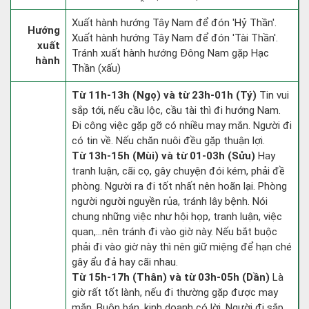
Xuất hành hướng Tây Nam để đón 'Hỷ Thần'.
Hướng
Xuất hành hướng Tây Nam để đón 'Tài Thần'.
xuất
Tránh xuất hành hướng Đông Nam gặp Hạc
hành
Thần (xấu)
Từ 11h-13h (Ngọ) và từ 23h-01h (Tý)
Tin vui
sắp tới, nếu cầu lộc, cầu tài thì đi hướng Nam.
Đi công việc gặp gỡ có nhiều may mắn. Người đi
có tin về. Nếu chăn nuôi đều gặp thuận lợi.
Từ 13h-15h (Mùi) và từ 01-03h (Sửu)
Hay
tranh luận, cãi cọ, gây chuyện đói kém, phải đề
phòng. Người ra đi tốt nhất nên hoãn lại. Phòng
người người nguyền rủa, tránh lây bệnh. Nói
chung những việc như hội họp, tranh luận, việc
quan,…nên tránh đi vào giờ này. Nếu bắt buộc
phải đi vào giờ này thì nên giữ miệng để hạn ché
gây ẩu đả hay cãi nhau.
Từ 15h-17h (Thân) và từ 03h-05h (Dần)
Là
giờ rất tốt lành, nếu đi thường gặp được may
mắn. Buôn bán, kinh doanh có lời. Người đi sắp