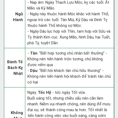
- Nạp âm: Ngày Thạch Lựu Mộc, kỵ các tuổi: Ất
Mão và Kỷ Mão.
Ngũ
- Ngày này thuộc hành Mộc khắc với hành Thổ,
Hành
ngoại trừ các tuổi: Tân Mùi, Kỷ Dậu và Đinh Tỵ
thuộc hành Thổ không sợ Mộc.
- Ngày Dậu lục hợp với Thìn, tam hợp với Sửu và
Tỵ thành Kim cục. Xung Mão, hình Dậu, hại Tuất,
phá Tý, tuyệt Dần.
-
Tân
: “Bất hợp tương chủ nhân bất thường” -
Không nên tiến hành trộn tương, chủ không
Bành Tổ
được nếm qua
Bách Kỵ
-
Dậu
: “Bất hội khách tân chủ hữu thương” -
Nhật
Không nên tiến hành hội khách để tránh tân chủ
có hại
Ngày:
Tốc Hỷ
- tức ngày Tốt vừa.
Buổi sáng tốt, nhưng chiều xấu nên cần làm
nhanh. Niềm vui nhanh chóng, nên dùng để mưu
đại sự, sẽ thành công mau lẹ hơn. Tốt nhất là
Khổng
tiến hành công việc vào buổi sáng, càng sớm