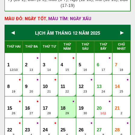
(17-19)
MÀU ĐỎ: NGÀY TỐT
MÀU TÍM: NGÀY XẤU
,
◄
►
LỊCH ÂM THÁNG 12 NĂM 2025
THỨ
THỨ
THỨ
CHỦ
THỨ HAI
THỨ BA
THỨ TƯ
NĂM
SÁU
BẨY
NHẬT
●
●
●
●
1
2
3
4
5
6
7
12/10
13
14
15
16
17
18
●
●
●
●
●
8
9
10
11
12
13
14
19
20
21
22
23
24
25
●
●
●
●
15
16
17
18
19
20
21
26
27
28
29
30
1/11
2
●
●
●
●
●
22
23
24
25
26
27
28
3
4
5
6
7
8
9