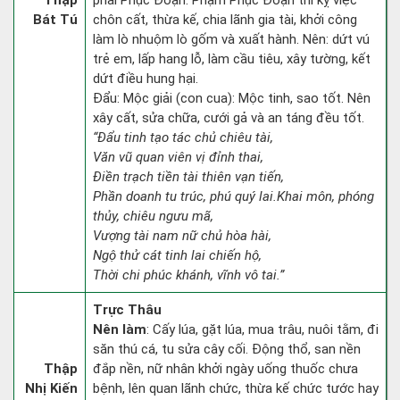
Thập
phải Phục Đoạn. Phạm Phục Đoạn thì kỵ việc
Bát Tú
chôn cất, thừa kế, chia lãnh gia tài, khởi công
làm lò nhuộm lò gốm và xuất hành. Nên: dứt vú
trẻ em, lấp hang lỗ, làm cầu tiêu, xây tường, kết
dứt điều hung hại.
Đẩu: Mộc giải (con cua): Mộc tinh, sao tốt. Nên
xây cất, sửa chữa, cưới gả và an táng đều tốt.
“Đẩu tinh tạo tác chủ chiêu tài,
Văn vũ quan viên vị đỉnh thai,
Điền trạch tiền tài thiên vạn tiến,
Phần doanh tu trúc, phú quý lai.Khai môn, phóng
thủy, chiêu ngưu mã,
Vượng tài nam nữ chủ hòa hài,
Ngộ thử cát tinh lai chiến hộ,
Thời chi phúc khánh, vĩnh vô tai.”
Trực Thâu
Nên làm
: Cấy lúa, gặt lúa, mua trâu, nuôi tằm, đi
săn thú cá, tu sửa cây cối. Động thổ, san nền
Thập
đắp nền, nữ nhân khởi ngày uống thuốc chưa
Nhị Kiến
bệnh, lên quan lãnh chức, thừa kế chức tước hay