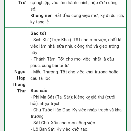
Trừ
sự nghiệp, vào làm hành chính, nộp đơn dâng
sớ.
Không nên
: Bắt đầu công việc mới, kỵ đi du lịch,
kỵ tang lễ.
Sao tốt
:
- Sinh Khí (Trực Khai): Tốt cho mọi việc, nhất là
việc làm nhà, sửa nhà, động thổ và gieo trồng
cây.
- Thánh Tâm: Tốt cho mọi việc, nhất là cầu
phúc, cúng bái tế tự.
Ngọc
- Mẫu Thương: Tốt cho việc khai trương hoặc
Hạp
cầu tài lộc.
Thông
Sao xấu
:
Thư
- Phi Ma Sát (Tai Sát): Kiêng kỵ giá thú (cưới
hỏi), nhập trạch.
- Chu Tước Hắc Đạo: Kỵ việc nhập trạch và khai
trương.
- Sát Chủ: Xấu cho mọi công việc.
- Lỗ Ban Sát: Kỵ việc khởi tạo.