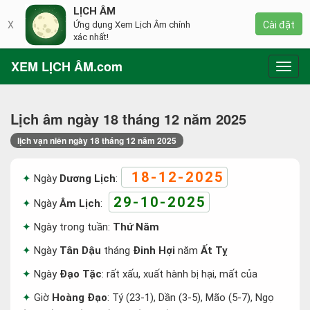
LỊCH ÂM
X
Ứng dụng Xem Lịch Âm chính
Cài đặt
xác nhất!
XEM LỊCH ÂM.com
Toggl
navig
Lịch âm ngày 18 tháng 12 năm 2025
lịch vạn niên ngày 18 tháng 12 năm 2025
18-12-2025
Ngày
Dương Lịch
:
29-10-2025
Ngày
Âm Lịch
:
Ngày trong tuần:
Thứ Năm
Ngày
Tân Dậu
tháng
Đinh Hợi
năm
Ất Tỵ
Ngày
Đạo Tặc
: rất xấu, xuất hành bị hại, mất của
Giờ
Hoàng Đạo
: Tý (23-1), Dần (3-5), Mão (5-7), Ngọ