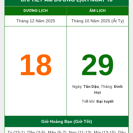
DƯƠNG LỊCH
ÂM LỊCH
Tháng 12 Năm 2025
Tháng 10 Năm 2025 (Ất Tỵ)
18
29
Ngày:
Tân Dậu
, Tháng:
Đinh
Hợi
Tiết khí:
Đại tuyết
Giờ Hoàng Đạo (Giờ Tốt)
Tý (23-1), Dần (3-5), Mão (5-7), Ngọ (11-13), Mùi (13-15), Dậu