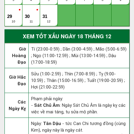
●
●
29
30
31
10
11
12
XEM TỐT XẤU NGÀY 18 THÁNG 12
Giờ
Tí (23:00-0:59) ; Dần (3:00-4:59) ; Mão (5:00-6:59)
Hoàng
; Ngọ (11:00-12:59) ; Mùi (13:00-14:59) ; Dậu
Đạo
(17:00-18:59)
Sửu (1:00-2:59) ; Thìn (7:00-8:59) ; Tỵ (9:00-
Giờ Hắc
10:59) ; Thân (15:00-16:59) ; Tuất (19:00-20:59) ;
Đạo
Hợi (21:00-22:59)
Phạm phải ngày:
Các
-
Sát Chủ Âm
: Ngày Sát Chủ Âm là ngày kỵ các
Ngày Kỵ
việc về mai táng, tu sửa mộ phần.
Ngày:
Tân Dậu
- tức Can Chi tương đồng (cùng
Kim), ngày này là ngày cát.