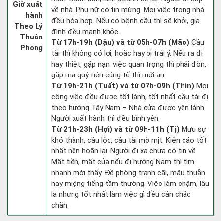
Giờ xuất
về nhà. Phụ nữ có tin mừng. Mọi việc trong nhà
hành
đều hòa hợp. Nếu có bệnh cầu thì sẽ khỏi, gia
Theo Lý
đình đều mạnh khỏe.
Thuần
Từ 17h-19h (Dậu) và từ 05h-07h (Mão)
Cầu
Phong
tài thì không có lợi, hoặc hay bị trái ý. Nếu ra đi
hay thiệt, gặp nạn, việc quan trọng thì phải đòn,
gặp ma quỷ nên cúng tế thì mới an.
Từ 19h-21h (Tuất) và từ 07h-09h (Thìn)
Mọi
công việc đều được tốt lành, tốt nhất cầu tài đi
theo hướng Tây Nam – Nhà cửa được yên lành.
Người xuất hành thì đều bình yên.
Từ 21h-23h (Hợi) và từ 09h-11h (Tị)
Mưu sự
khó thành, cầu lộc, cầu tài mờ mịt. Kiện cáo tốt
nhất nên hoãn lại. Người đi xa chưa có tin về.
Mất tiền, mất của nếu đi hướng Nam thì tìm
nhanh mới thấy. Đề phòng tranh cãi, mâu thuẫn
hay miệng tiếng tầm thường. Việc làm chậm, lâu
la nhưng tốt nhất làm việc gì đều cần chắc
chắn.