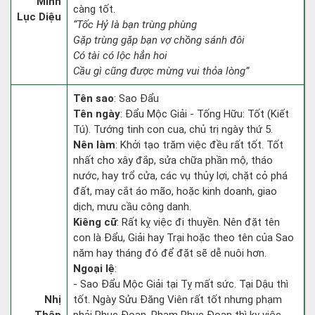
Minh
càng tốt.
Lục Diệu
“Tốc Hỷ là bạn trùng phùng
Gặp trùng gặp bạn vợ chồng sánh đôi
Có tài có lộc hẳn hoi
Cầu gì cũng được mừng vui thỏa lòng”
Tên sao
: Sao Đẩu
Tên ngày
: Đẩu Mộc Giải - Tống Hữu: Tốt (Kiết
Tú). Tướng tinh con cua, chủ trị ngày thứ 5.
Nên làm
: Khởi tạo trăm việc đều rất tốt. Tốt
nhất cho xây đắp, sửa chữa phần mộ, tháo
nước, hay trổ cửa, các vụ thủy lợi, chặt cỏ phá
đất, may cắt áo mão, hoặc kinh doanh, giao
dịch, mưu cầu công danh.
Kiêng cữ
: Rất kỵ việc đi thuyền. Nên đặt tên
con là Đẩu, Giải hay Trại hoặc theo tên của Sao
năm hay tháng đó để đặt sẽ dễ nuôi hơn.
Ngoại lệ
:
- Sao Đẩu Mộc Giải tại Tỵ mất sức. Tại Dậu thì
Nhị
tốt. Ngày Sửu Đăng Viên rất tốt nhưng phạm