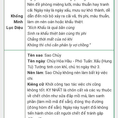
Nên đề phòng miệng lưỡi, mâu thuẫn hay tranh
cãi. Ngày này là ngày xấu, mưu sự khó thành, dễ
Khổng
dẫn đến nội bộ xảy ra cãi vã, thị phi, mâu thuẫn,
Minh
làm ơn nên oán hoặc khẩu thiệt.
Lục Diệu
“Xích Khẩu là quả bần cùng
Sinh ra khẩu thiệt bàn cùng thị phi
Chẳng thời mất của nó khi
Không thì chó cắn phân ly vợ chồng.”
Tên sao
: Sao Chủy
Tên ngày
: Chủy Hỏa Hầu - Phó Tuấn: Xấu (Hung
Tú) Tướng tinh con khỉ, chủ trị ngày thứ 3.
Nên làm
: Sao Chủy không nên làm bất kỳ việc
chi.
Kiêng cữ
: Khởi công tạo tác việc chi cũng
không tốt. KỴ NHẤT là chôn cất và các vụ thuộc
về chết chôn như sửa đắp mồ mả, làm sanh
phần (làm mồ mã để sẵn), đóng thọ đường
(đóng hòm để sẵn). Ngày này tuyệt đối không
tiến hành chôn cất người chết để tránh gặp