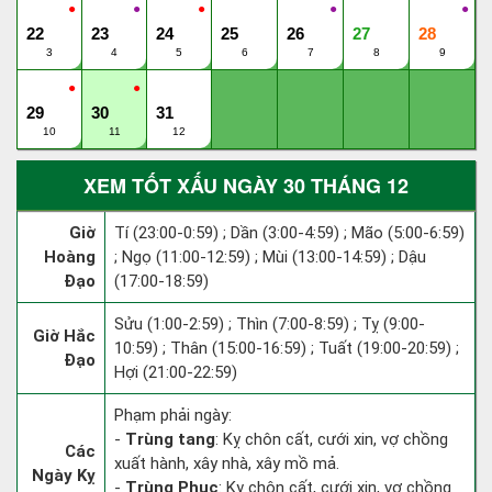
●
●
●
●
●
22
23
24
25
26
27
28
3
4
5
6
7
8
9
●
●
29
30
31
10
11
12
XEM TỐT XẤU NGÀY 30 THÁNG 12
Giờ
Tí (23:00-0:59) ; Dần (3:00-4:59) ; Mão (5:00-6:59)
Hoàng
; Ngọ (11:00-12:59) ; Mùi (13:00-14:59) ; Dậu
Đạo
(17:00-18:59)
Sửu (1:00-2:59) ; Thìn (7:00-8:59) ; Tỵ (9:00-
Giờ Hắc
10:59) ; Thân (15:00-16:59) ; Tuất (19:00-20:59) ;
Đạo
Hợi (21:00-22:59)
Phạm phải ngày:
-
Trùng tang
: Kỵ chôn cất, cưới xin, vợ chồng
Các
xuất hành, xây nhà, xây mồ mả.
Ngày Kỵ
-
Trùng Phục
: Kỵ chôn cất, cưới xin, vợ chồng