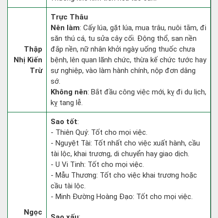
Trực Thâu
Nên làm
: Cấy lúa, gặt lúa, mua trâu, nuôi tằm, đi
săn thú cá, tu sửa cây cối. Động thổ, san nền
Thập
đắp nền, nữ nhân khởi ngày uống thuốc chưa
Nhị Kiến
bệnh, lên quan lãnh chức, thừa kế chức tước hay
Trừ
sự nghiệp, vào làm hành chính, nộp đơn dâng
sớ.
Không nên
: Bắt đầu công việc mới, kỵ đi du lịch,
kỵ tang lễ.
Sao tốt
:
- Thiên Quý: Tốt cho mọi việc.
- Nguyệt Tài: Tốt nhất cho việc xuất hành, cầu
tài lộc, khai trương, di chuyển hay giao dịch.
- U Vi Tinh: Tốt cho mọi việc.
- Mẫu Thương: Tốt cho việc khai trương hoặc
cầu tài lộc.
- Minh Đường Hoàng Đạo: Tốt cho mọi việc.
Ngọc
Sao xấu
: