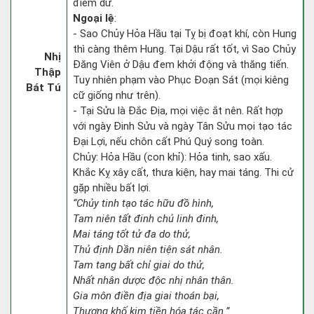
điềm dữ.
Ngoại lệ
:
- Sao Chủy Hỏa Hầu tại Tỵ bị đoạt khí, còn Hung
thì càng thêm Hung. Tại Dậu rất tốt, vì Sao Chủy
Nhị
Đăng Viên ở Dậu đem khởi động và thăng tiến.
Thập
Tuy nhiên phạm vào Phục Đoạn Sát (mọi kiêng
Bát Tú
cữ giống như trên).
- Tại Sửu là Đắc Địa, mọi việc ắt nên. Rất hợp
với ngày Đinh Sửu và ngày Tân Sửu mọi tạo tác
Đại Lợi, nếu chôn cất Phú Quý song toàn.
Chủy: Hỏa Hầu (con khỉ): Hỏa tinh, sao xấu.
Khắc Kỵ xây cất, thưa kiện, hay mai táng. Thi cử
gặp nhiều bất lợi.
“Chủy tinh tạo tác hữu đồ hình,
Tam niên tất đinh chủ linh đinh,
Mai táng tốt tử đa do thử,
Thủ định Dần niên tiện sát nhân.
Tam tang bất chỉ giai do thử,
Nhất nhân dược độc nhị nhân thân.
Gia môn điền địa giai thoán bại,
Thương khố kim tiền hóa tác cần.”