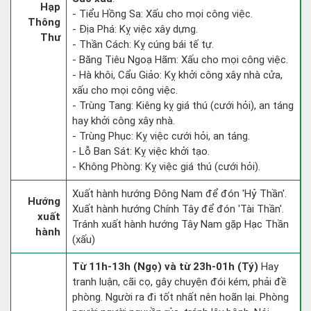
Hạp
- Tiểu Hồng Sa: Xấu cho mọi công việc.
Thông
- Địa Phá: Kỵ việc xây dựng.
Thư
- Thần Cách: Kỵ cúng bái tế tự.
- Băng Tiêu Ngoạ Hãm: Xấu cho mọi công việc.
- Hà khôi, Cẩu Giảo: Kỵ khởi công xây nhà cửa,
xấu cho mọi công việc.
- Trùng Tang: Kiêng kỵ giá thú (cưới hỏi), an táng
hay khởi công xây nhà.
- Trùng Phục: Kỵ việc cưới hỏi, an táng.
- Lỗ Ban Sát: Kỵ việc khởi tạo.
- Không Phòng: Kỵ việc giá thú (cưới hỏi).
Xuất hành hướng Đông Nam để đón 'Hỷ Thần'.
Hướng
Xuất hành hướng Chính Tây để đón 'Tài Thần'.
xuất
Tránh xuất hành hướng Tây Nam gặp Hạc Thần
hành
(xấu)
Từ 11h-13h (Ngọ) và từ 23h-01h (Tý)
Hay
tranh luận, cãi cọ, gây chuyện đói kém, phải đề
phòng. Người ra đi tốt nhất nên hoãn lại. Phòng