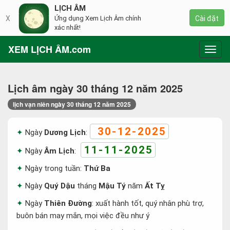
LỊCH ÂM
X
Ứng dụng Xem Lịch Âm chính
Cài đặt
xác nhất!
XEM LỊCH ÂM.com
Toggl
navig
Lịch âm ngày 30 tháng 12 năm 2025
lịch vạn niên ngày 30 tháng 12 năm 2025
30-12-2025
Ngày
Dương Lịch
:
11-11-2025
Ngày
Âm Lịch
:
Ngày trong tuần:
Thứ Ba
Ngày
Quý Dậu
tháng
Mậu Tý
năm
Ất Tỵ
Ngày
Thiên Đường
: xuất hành tốt, quý nhân phù trợ,
buôn bán may mắn, mọi việc đều như ý