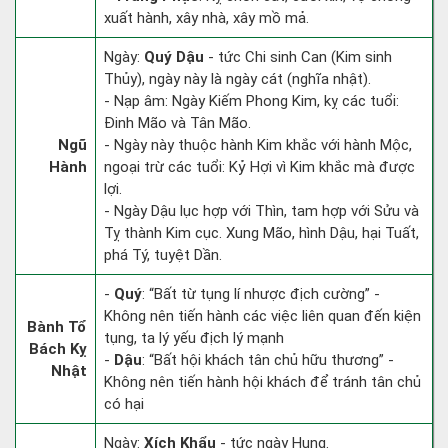
xuất hành, xây nhà, xây mồ mả.
Ngày:
Quý Dậu
- tức Chi sinh Can (Kim sinh
Thủy), ngày này là ngày cát (nghĩa nhật).
- Nạp âm: Ngày Kiếm Phong Kim, kỵ các tuổi:
Đinh Mão và Tân Mão.
Ngũ
- Ngày này thuộc hành Kim khắc với hành Mộc,
Hành
ngoại trừ các tuổi: Kỷ Hợi vì Kim khắc mà được
lợi.
- Ngày Dậu lục hợp với Thìn, tam hợp với Sửu và
Tỵ thành Kim cục. Xung Mão, hình Dậu, hại Tuất,
phá Tý, tuyệt Dần.
-
Quý
: “Bất từ tụng lí nhược địch cường” -
Không nên tiến hành các việc liên quan đến kiện
Bành Tổ
tụng, ta lý yếu địch lý mạnh
Bách Kỵ
-
Dậu
: “Bất hội khách tân chủ hữu thương” -
Nhật
Không nên tiến hành hội khách để tránh tân chủ
có hại
Ngày:
Xích Khẩu
- tức ngày Hung.