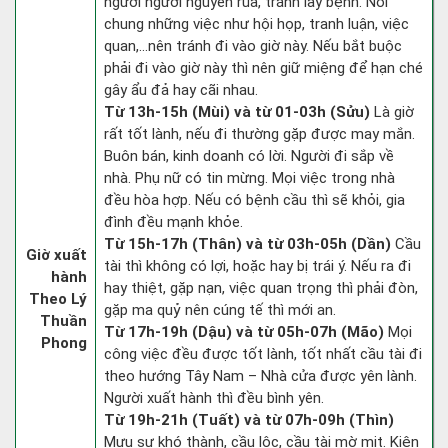
người người nguyền rủa, tránh lây bệnh. Nói
chung những việc như hội họp, tranh luận, việc
quan,…nên tránh đi vào giờ này. Nếu bắt buộc
phải đi vào giờ này thì nên giữ miệng để hạn ché
gây ẩu đả hay cãi nhau.
Từ 13h-15h (Mùi) và từ 01-03h (Sửu)
Là giờ
rất tốt lành, nếu đi thường gặp được may mắn.
Buôn bán, kinh doanh có lời. Người đi sắp về
nhà. Phụ nữ có tin mừng. Mọi việc trong nhà
đều hòa hợp. Nếu có bệnh cầu thì sẽ khỏi, gia
đình đều mạnh khỏe.
Từ 15h-17h (Thân) và từ 03h-05h (Dần)
Cầu
Giờ xuất
tài thì không có lợi, hoặc hay bị trái ý. Nếu ra đi
hành
hay thiệt, gặp nạn, việc quan trọng thì phải đòn,
Theo Lý
gặp ma quỷ nên cúng tế thì mới an.
Thuần
Từ 17h-19h (Dậu) và từ 05h-07h (Mão)
Mọi
Phong
công việc đều được tốt lành, tốt nhất cầu tài đi
theo hướng Tây Nam – Nhà cửa được yên lành.
Người xuất hành thì đều bình yên.
Từ 19h-21h (Tuất) và từ 07h-09h (Thìn)
Mưu sự khó thành, cầu lộc, cầu tài mờ mịt. Kiện