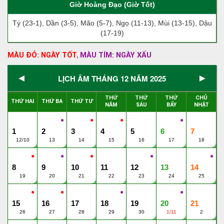
Giờ Hoàng Đạo (Giờ Tốt)
Tý (23-1), Dần (3-5), Mão (5-7), Ngọ (11-13), Mùi (13-15), Dậu
(17-19)
MÀU ĐỎ: NGÀY TỐT
MÀU TÍM: NGÀY XẤU
,
◄
►
LỊCH ÂM THÁNG 12 NĂM 2025
THỨ
THỨ
THỨ
CHỦ
THỨ HAI
THỨ BA
THỨ TƯ
NĂM
SÁU
BẨY
NHẬT
●
●
●
●
1
2
3
4
5
6
7
12/10
13
14
15
16
17
18
●
●
●
●
●
8
9
10
11
12
13
14
19
20
21
22
23
24
25
●
●
●
●
15
16
17
18
19
20
21
26
27
28
29
30
1/11
2