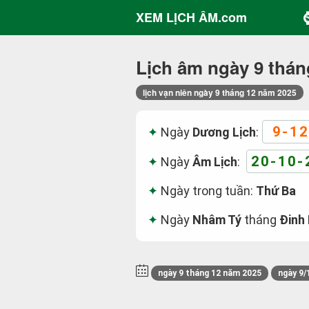
XEM LỊCH ÂM.com
Lịch âm ngày 9 thán
lịch vạn niên ngày 9 tháng 12 năm 2025
9-12
Ngày
Dương Lịch
:
20-10-
Ngày
Âm Lịch
:
Ngày trong tuần:
Thứ Ba
Ngày
Nhâm Tý
tháng
Đinh
ngày 9 tháng 12 năm 2025
ngày 9/