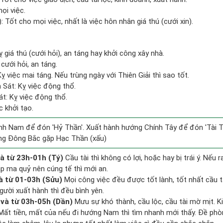
ọi việc.
: Tốt cho mọi việc, nhất là việc hôn nhân giá thú (cưới xin).
ỵ giá thú (cưới hỏi), an táng hay khởi công xây nhà.
cưới hỏi, an táng.
 việc mai táng. Nếu trùng ngày với Thiên Giải thì sao tốt.
 Sát: Kỵ việc động thổ.
át: Kỵ việc động thổ.
c khởi tạo.
h Nam để đón 'Hỷ Thần'. Xuất hành hướng Chính Tây để đón 'Tài T
ng Đông Bắc gặp Hạc Thần (xấu)
à từ 23h-01h (Tý)
Cầu tài thì không có lợi, hoặc hay bị trái ý. Nếu 
ặp ma quỷ nên cúng tế thì mới an.
à từ 01-03h (Sửu)
Mọi công việc đều được tốt lành, tốt nhất cầu 
gười xuất hành thì đều bình yên.
và từ 03h-05h (Dần)
Mưu sự khó thành, cầu lộc, cầu tài mờ mịt. K
. Mất tiền, mất của nếu đi hướng Nam thì tìm nhanh mới thấy. Đề ph