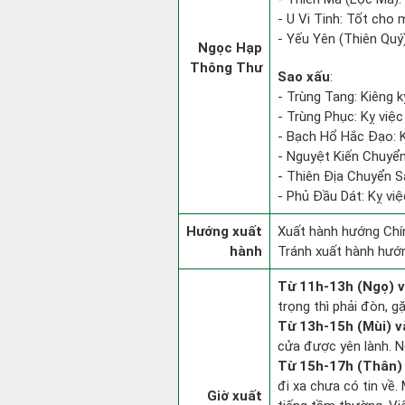
- U Vi Tinh: Tốt cho m
- Yếu Yên (Thiên Quý)
Ngọc Hạp
Thông Thư
Sao xấu
:
- Trùng Tang: Kiêng k
- Trùng Phục: Kỵ việc 
- Bạch Hổ Hắc Đạo: Kỵ
- Nguyệt Kiến Chuyển
- Thiên Địa Chuyển S
- Phủ Đầu Dát: Kỵ việ
Hướng xuất
Xuất hành hướng Chín
hành
Tránh xuất hành hướ
Từ 11h-13h (Ngọ) v
trọng thì phải đòn, g
Từ 13h-15h (Mùi) v
cửa được yên lành. N
Từ 15h-17h (Thân) 
đi xa chưa có tin về
Giờ xuất