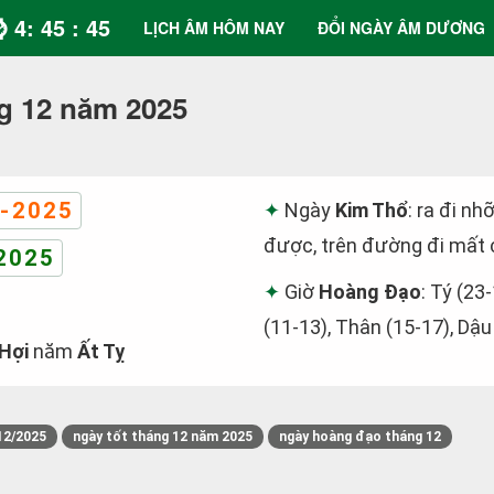
⌚ 4: 45 : 46
LỊCH ÂM HÔM NAY
ĐỔI NGÀY ÂM DƯƠNG
g 12 năm 2025
-2025
Ngày
Kim Thổ
: ra đi nh
được, trên đường đi mất c
2025
Giờ
Hoàng Đạo
: Tý (23
(11-13), Thân (15-17), Dậu
 Hợi
năm
Ất Tỵ
12/2025
ngày tốt tháng 12 năm 2025
ngày hoàng đạo tháng 12