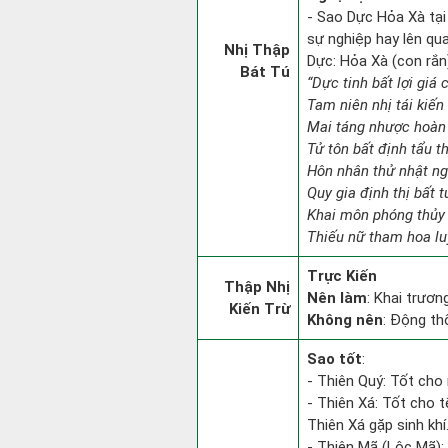
- Sao Dực Hỏa Xà tại 
sự nghiệp hay lên qu
Nhị Thập
Dực: Hỏa Xà (con rắn)
Bát Tú
“Dực tinh bất lợi giá
Tam niên nhị tái kiến
Mai táng nhược hoàn 
Tử tôn bất định tẩu t
Hôn nhân thử nhật ngh
Quy gia định thị bất 
Khai môn phóng thủy 
Thiếu nữ tham hoa lu
Trực Kiến
Thập Nhị
Nên làm
: Khai trươn
Kiến Trừ
Không nên
: Động th
Sao tốt
:
- Thiên Quý: Tốt cho 
- Thiên Xá: Tốt cho t
Thiên Xá gặp sinh khí
- Thiên Mã (Lộc Mã): 