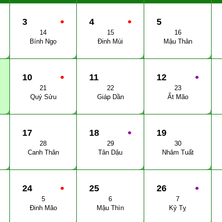
3
●
4
●
5
14
15
16
Bính Ngọ
Đinh Mùi
Mậu Thân
10
●
11
12
●
21
22
23
Quý Sửu
Giáp Dần
Ất Mão
17
18
●
19
28
29
30
Canh Thân
Tân Dậu
Nhâm Tuất
24
●
25
26
●
5
6
7
Đinh Mão
Mậu Thìn
Kỷ Tỵ