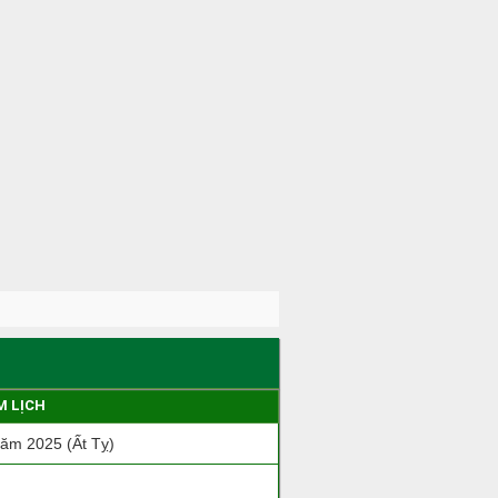
M LỊCH
ăm 2025 (Ất Tỵ)