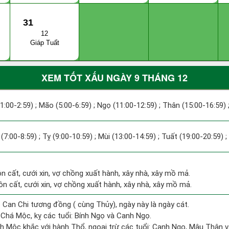
31
12
Giáp Tuất
XEM TỐT XẤU NGÀY 9 THÁNG 12
(1:00-2:59) ; Mão (5:00-6:59) ; Ngọ (11:00-12:59) ; Thân (15:00-16:59) 
 (7:00-8:59) ; Tỵ (9:00-10:59) ; Mùi (13:00-14:59) ; Tuất (19:00-20:59) 
ôn cất, cưới xin, vợ chồng xuất hành, xây nhà, xây mồ mả.
hôn cất, cưới xin, vợ chồng xuất hành, xây nhà, xây mồ mả.
 Can Chi tương đồng ( cùng Thủy), ngày này là ngày cát.
Chá Mộc, kỵ các tuổi: Bính Ngọ và Canh Ngọ.
h Mộc khắc với hành Thổ, ngoại trừ các tuổi: Canh Ngọ, Mậu Thân 