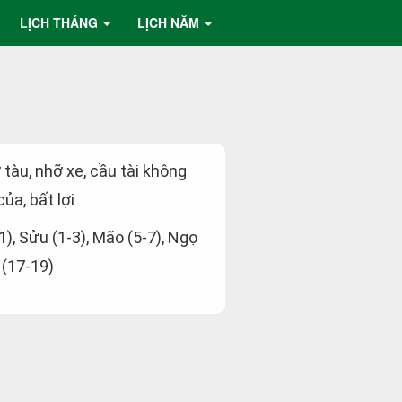
LỊCH THÁNG
LỊCH NĂM
ỡ tàu, nhỡ xe, cầu tài không
ủa, bất lợi
-1), Sửu (1-3), Mão (5-7), Ngọ
 (17-19)