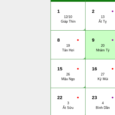
1
2
●
12/10
13
Giáp Thìn
Ất Tỵ
8
●
9
●
19
20
Tân Hợi
Nhâm Tý
15
●
16
●
26
27
Mậu Ngọ
Kỷ Mùi
22
●
23
●
3
4
Ất Sửu
Bính Dần