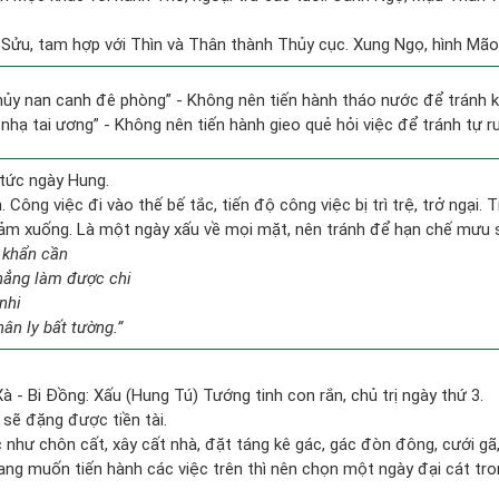
 Sửu, tam hợp với Thìn và Thân thành Thủy cục. Xung Ngọ, hình Mão, 
thủy nan canh đê phòng” - Không nên tiến hành tháo nước để tránh 
 nhạ tai ương” - Không nên tiến hành gieo quẻ hỏi việc để tránh tự r
tức ngày Hung.
 Công việc đi vào thế bế tắc, tiến độ công việc bị trì trệ, trở ngại. 
giảm xuống. Là một ngày xấu về mọi mặt, nên tránh để hạn chế mưu 
 khẩn cần
chẳng làm được chi
nhi
ân ly bất tường.”
à - Bi Đồng: Xấu (Hung Tú) Tướng tinh con rắn, chủ trị ngày thứ 3.
 sẽ đặng được tiền tài.
 như chôn cất, xây cất nhà, đặt táng kê gác, gác đòn đông, cưới gã, 
đang muốn tiến hành các việc trên thì nên chọn một ngày đại cát tro