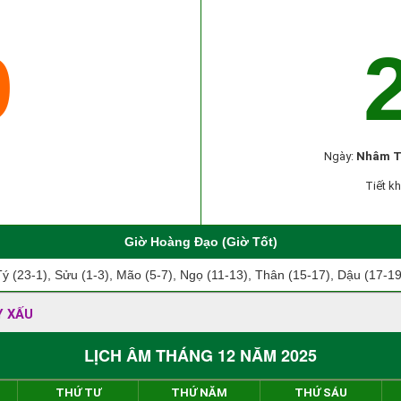
9
Ngày:
Nhâm T
Tiết kh
Giờ Hoàng Đạo (Giờ Tốt)
Tý (23-1), Sửu (1-3), Mão (5-7), Ngọ (11-13), Thân (15-17), Dậu (17-19
Y XẤU
LỊCH ÂM THÁNG 12 NĂM 2025
THỨ TƯ
THỨ NĂM
THỨ SÁU