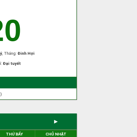
20
ý
, Tháng:
Đinh Hợi
í:
Đại tuyết
)
►
THỨ BẨY
CHỦ NHẬT