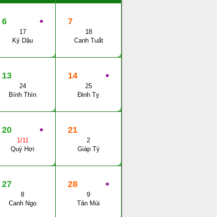
6
●
7
17
18
Kỷ Dậu
Canh Tuất
13
14
●
24
25
Bính Thìn
Đinh Tỵ
20
●
21
1/11
2
Quý Hợi
Giáp Tý
27
28
●
8
9
Canh Ngọ
Tân Mùi