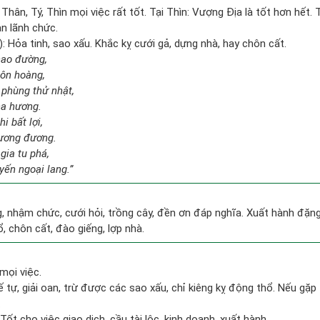
Thân, Tý, Thìn mọi việc rất tốt. Tại Thìn: Vượng Địa là tốt hơn hết. 
an lãnh chức.
: Hỏa tinh, sao xấu. Khắc kỵ cưới gả, dựng nhà, hay chôn cất.
 cao đường,
 ôn hoàng,
phùng thử nhật,
ha hương.
i bất lợi,
tương đương.
gia tu phá,
yến ngoại lang.”
g, nhậm chức, cưới hỏi, trồng cây, đền ơn đáp nghĩa. Xuất hành đặng l
ổ, chôn cất, đào giếng, lợp nhà.
mọi việc.
ế tự, giải oan, trừ được các sao xấu, chỉ kiêng kỵ động thổ. Nếu gặp 
.
Tốt cho việc giao dịch, cầu tài lộc, kinh doanh, xuất hành.