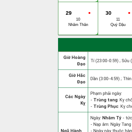
29
●
30
●
10
11
Nhâm Thân
Quý Dậu
Giờ Hoàng
Tí (23:00-0:59) ; Sửu 
Đạo
Giờ Hắc
Dần (3:00-4:59) ; Thìn
Đạo
Phạm phải ngày:
Các Ngày
-
Trùng tang
: Kỵ ch
Kỵ
-
Trùng Phục
: Kỵ c
Ngày:
Nhâm Tý
- tức
- Nạp âm: Ngày Tang 
Ngũ Hành
- Ngày này thuộc hàn