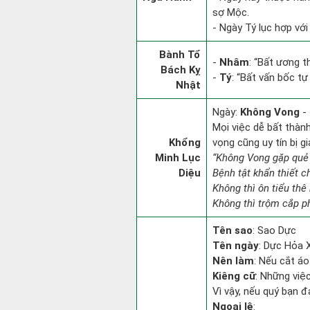
sợ Mộc.
- Ngày Tý lục hợp với
Bành Tổ
-
Nhâm
: “Bất ương 
Bách Kỵ
-
Tý
: “Bất vấn bốc tự
Nhật
Ngày:
Không Vong
- 
Mọi việc dễ bất thành.
Khổng
vọng cũng uy tín bị 
Minh Lục
“Không Vong gặp quẻ
Diệu
Bệnh tật khẩn thiết 
Không thì ôn tiểu thê 
Không thì trộm cắp ph
Tên sao
: Sao Dực
Tên ngày
: Dực Hỏa X
Nên làm
: Nếu cắt áo
Kiêng cữ
: Những việc
Vì vậy, nếu quý bạn 
Ngoại lệ
: