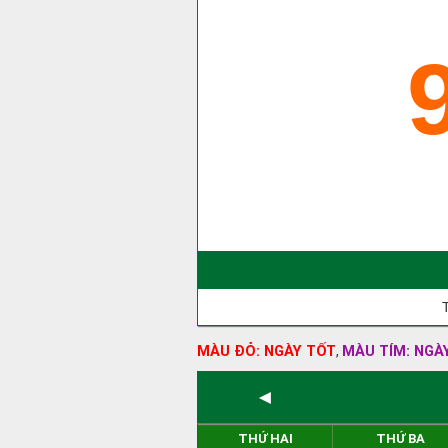
MÀU ĐỎ: NGÀY TỐT
MÀU TÍM: NGÀ
,
◄
THỨ HAI
THỨ BA