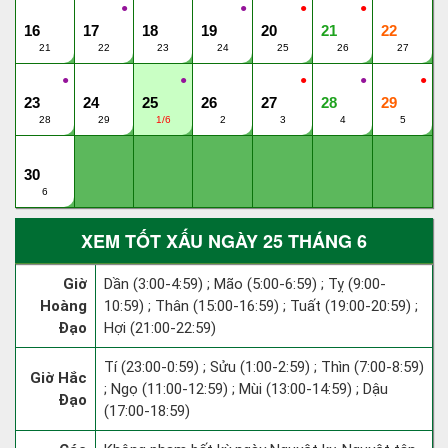
●
●
●
●
16
17
18
19
20
21
22
21
22
23
24
25
26
27
●
●
●
●
●
23
24
25
26
27
28
29
28
29
1/6
2
3
4
5
30
6
XEM TỐT XẤU NGÀY 25 THÁNG 6
Giờ
Dần (3:00-4:59) ; Mão (5:00-6:59) ; Tỵ (9:00-
Hoàng
10:59) ; Thân (15:00-16:59) ; Tuất (19:00-20:59) ;
Đạo
Hợi (21:00-22:59)
Tí (23:00-0:59) ; Sửu (1:00-2:59) ; Thìn (7:00-8:59)
Giờ Hắc
; Ngọ (11:00-12:59) ; Mùi (13:00-14:59) ; Dậu
Đạo
(17:00-18:59)