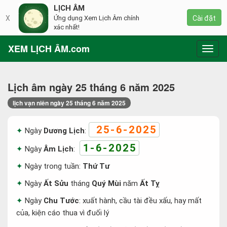
LỊCH ÂM
X
Ứng dụng Xem Lịch Âm chính
Cài đặt
xác nhất!
XEM LỊCH ÂM.com
Toggl
navig
Lịch âm ngày 25 tháng 6 năm 2025
lịch vạn niên ngày 25 tháng 6 năm 2025
25-6-2025
Ngày
Dương Lịch
:
1-6-2025
Ngày
Âm Lịch
:
Ngày trong tuần:
Thứ Tư
Ngày
Ất Sửu
tháng
Quý Mùi
năm
Ất Tỵ
Ngày
Chu Tước
: xuất hành, cầu tài đều xấu, hay mất
của, kiện cáo thua vì đuối lý