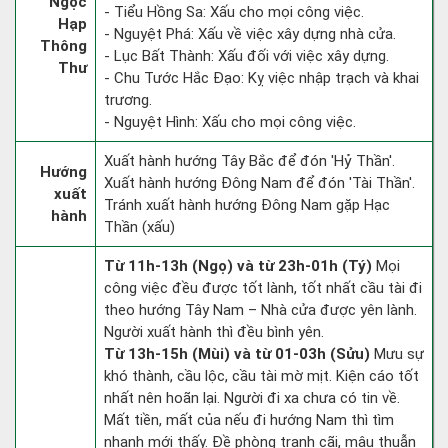
Ngọc
- Tiểu Hồng Sa: Xấu cho mọi công việc.
Hạp
- Nguyệt Phá: Xấu về việc xây dựng nhà cửa.
Thông
- Lục Bất Thành: Xấu đối với việc xây dựng.
Thư
- Chu Tước Hắc Đạo: Kỵ việc nhập trạch và khai
trương.
- Nguyệt Hình: Xấu cho mọi công việc.
Xuất hành hướng Tây Bắc để đón 'Hỷ Thần'.
Hướng
Xuất hành hướng Đông Nam để đón 'Tài Thần'.
xuất
Tránh xuất hành hướng Đông Nam gặp Hạc
hành
Thần (xấu)
Từ 11h-13h (Ngọ) và từ 23h-01h (Tý)
Mọi
công việc đều được tốt lành, tốt nhất cầu tài đi
theo hướng Tây Nam – Nhà cửa được yên lành.
Người xuất hành thì đều bình yên.
Từ 13h-15h (Mùi) và từ 01-03h (Sửu)
Mưu sự
khó thành, cầu lộc, cầu tài mờ mịt. Kiện cáo tốt
nhất nên hoãn lại. Người đi xa chưa có tin về.
Mất tiền, mất của nếu đi hướng Nam thì tìm
nhanh mới thấy. Đề phòng tranh cãi, mâu thuẫn