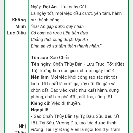
Ngày:
Đại An
- tức ngày Cát.
Là ngày tốt, mọi việc đều được yên tâm, hành
Khổng
sự thành công.
Minh
“Đại An gặp được quý nhân
Lục Diệu
Có cơm có rượu tiền tiễn đưa
Chẳng thời cũng được Đại An
Bình an vô sự tấm thân thanh nhàn.”
Tên sao
: Sao Chẩn
Tên ngày
: Chẩn Thủy Dẫn - Lưu Trực: Tốt (Kiết
Tú) Tướng tinh con giun, chủ trị ngày thứ 4.
Nên làm
: Mọi việc khởi công tạo tác rất tốt
lành. Tốt nhất là cưới gả, xây cất lầu gác và
chôn cất. Các việc khác như xuất hành, dựng
phòng, chặt cỏ phá đất, cất trại, cũng tốt.
Kiêng cữ
: Việc đi thuyền.
Ngoại lệ
:
- Sao Chẩn Thủy Dẫn tại Tỵ, Dậu, Sửu đều rất
tốt. Tại Sửu: Vượng Địa, tạo tác được thịnh
Nhị
vượng. Tại Tỵ: Đăng Viên là ngôi tôn đại, trăm
Thập