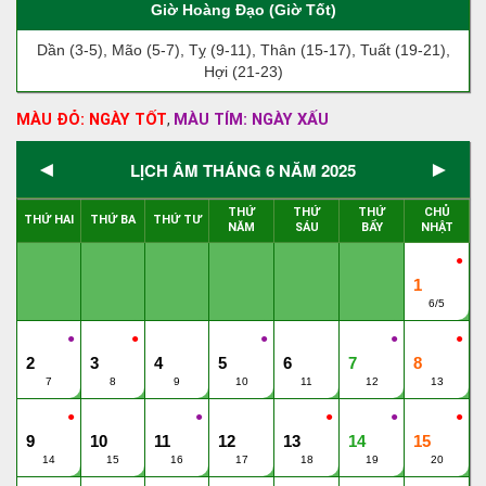
Giờ Hoàng Đạo (Giờ Tốt)
Dần (3-5), Mão (5-7), Tỵ (9-11), Thân (15-17), Tuất (19-21),
Hợi (21-23)
MÀU ĐỎ: NGÀY TỐT
MÀU TÍM: NGÀY XẤU
,
◄
►
LỊCH ÂM THÁNG 6 NĂM 2025
THỨ
THỨ
THỨ
CHỦ
THỨ HAI
THỨ BA
THỨ TƯ
NĂM
SÁU
BẨY
NHẬT
●
1
6/5
●
●
●
●
●
2
3
4
5
6
7
8
7
8
9
10
11
12
13
●
●
●
●
●
9
10
11
12
13
14
15
14
15
16
17
18
19
20