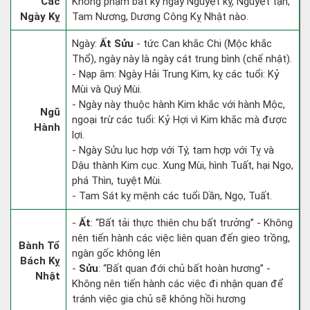
Các
Không phạm bất kỳ ngày Nguyệt kỵ, Nguyệt tận,
Ngày Kỵ
Tam Nương, Dương Công Kỵ Nhật nào.
Ngày:
Ất Sửu
- tức Can khắc Chi (Mộc khắc
Thổ), ngày này là ngày cát trung bình (chế nhật).
- Nạp âm: Ngày Hải Trung Kim, kỵ các tuổi: Kỷ
Mùi và Quý Mùi.
- Ngày này thuộc hành Kim khắc với hành Mộc,
Ngũ
ngoại trừ các tuổi: Kỷ Hợi vì Kim khắc mà được
Hành
lợi.
- Ngày Sửu lục hợp với Tý, tam hợp với Tỵ và
Dậu thành Kim cục. Xung Mùi, hình Tuất, hại Ngọ,
phá Thìn, tuyệt Mùi.
- Tam Sát kỵ mệnh các tuổi Dần, Ngọ, Tuất.
-
Ất
: “Bất tải thực thiên chu bất trưởng” - Không
nên tiến hành các việc liên quan đến gieo trồng,
Bành Tổ
ngàn gốc không lên
Bách Kỵ
-
Sửu
: “Bất quan đới chủ bất hoàn hương” -
Nhật
Không nên tiến hành các việc đi nhận quan để
tránh việc gia chủ sẽ không hồi hương