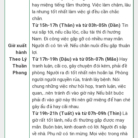
hay miệng tiếng tầm thường. Việc làm chậm, lâu
la nhưng tốt nhất làm việc gì đều cần chắc
chắn.
Từ 15h-17h (Thân) và từ 03h-05h (Dần)
Tin
vui sắp tới, nếu cầu lộc, cầu tài thì đi hướng
Nam. Đi công việc gặp gỡ có nhiều may mắn.
Giờ xuất
Người đi có tin về. Nếu chăn nuôi đều gặp thuận
hành
lợi.
Theo Lý
Từ 17h-19h (Dậu) và từ 05h-07h (Mão)
Hay
Thuần
tranh luận, cãi cọ, gây chuyện đói kém, phải đề
Phong
phòng. Người ra đi tốt nhất nên hoãn lại. Phòng
người người nguyền rủa, tránh lây bệnh. Nói
chung những việc như hội họp, tranh luận, việc
quan,…nên tránh đi vào giờ này. Nếu bắt buộc
phải đi vào giờ này thì nên giữ miệng để hạn ché
gây ẩu đả hay cãi nhau.
Từ 19h-21h (Tuất) và từ 07h-09h (Thìn)
Là
giờ rất tốt lành, nếu đi thường gặp được may
mắn. Buôn bán, kinh doanh có lời. Người đi sắp
về nhà. Phụ nữ có tin mừng. Mọi việc trong nhà