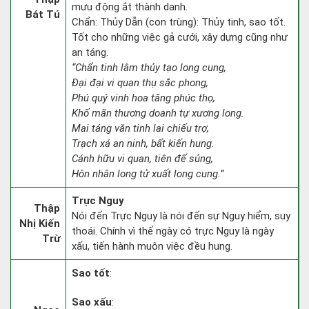
mưu động ắt thành danh.
Bát Tú
Chẩn: Thủy Dẫn (con trùng): Thủy tinh, sao tốt.
Tốt cho những việc gả cưới, xây dựng cũng như
an táng.
“Chẩn tinh lâm thủy tạo long cung,
Đại đại vi quan thụ sắc phong,
Phú quý vinh hoa tăng phúc thọ,
Khố mãn thương doanh tự xương long.
Mai táng văn tinh lai chiếu trợ,
Trạch xá an ninh, bất kiến hung.
Cánh hữu vi quan, tiên đế sủng,
Hôn nhân long tử xuất long cung.”
Trực Nguy
Thập
Nói đến Trực Nguy là nói đến sự Nguy hiểm, suy
Nhị Kiến
thoái. Chính vì thế ngày có trực Nguy là ngày
Trừ
xấu, tiến hành muôn việc đều hung.
Sao tốt
:
Sao xấu
: