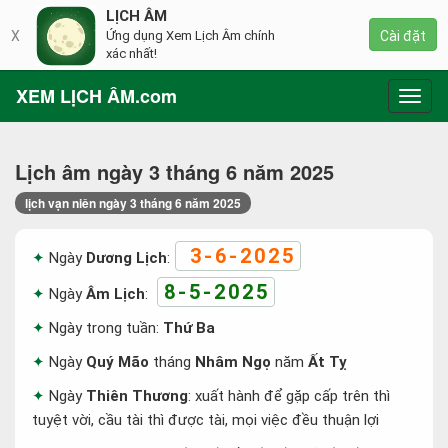
LỊCH ÂM
X
Ứng dụng Xem Lịch Âm chính
Cài đặt
xác nhất!
XEM LỊCH ÂM.com
Toggl
navig
Lịch âm ngày 3 tháng 6 năm 2025
lịch vạn niên ngày 3 tháng 6 năm 2025
3-6-2025
Ngày
Dương Lịch
:
8-5-2025
Ngày
Âm Lịch
:
Ngày trong tuần:
Thứ Ba
Ngày
Quý Mão
tháng
Nhâm Ngọ
năm
Ất Tỵ
Ngày
Thiên Thương
: xuất hành để gặp cấp trên thì
tuyệt vời, cầu tài thì được tài, mọi việc đều thuận lợi