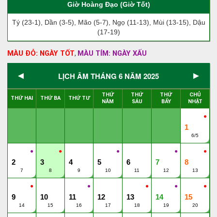
Giờ Hoàng Đạo (Giờ Tốt)
Tý (23-1), Dần (3-5), Mão (5-7), Ngọ (11-13), Mùi (13-15), Dậu
(17-19)
MÀU ĐỎ: NGÀY TỐT
MÀU TÍM: NGÀY XẤU
,
◄
►
LỊCH ÂM THÁNG 6 NĂM 2025
THỨ
THỨ
THỨ
CHỦ
THỨ HAI
THỨ BA
THỨ TƯ
NĂM
SÁU
BẨY
NHẬT
●
1
6/5
●
●
●
●
●
2
3
4
5
6
7
8
7
8
9
10
11
12
13
●
●
●
●
●
9
10
11
12
13
14
15
14
15
16
17
18
19
20