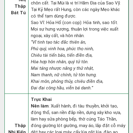
chôn cất. Tại Mùi là vị trí Hãm Địa của Sao Vỹ.
Thập
Tại Kỷ Mẹo rất Hung, còn các ngày Mẹo khác
Bát Tú
có thể tạm dùng được.
Sao Vĩ: Hỏa Hổ (con cọp): Hỏa tinh, sao tốt.
Mọi sự hưng vượng, thuận lợi trong việc xuất
ngoại, xây cất, và hôn nhân.
“Vĩ tinh tạo tác đắc thiên ân,
Phú quý, vinh hoa, phúc thọ ninh,
Chiêu tài tiến bảo, tiến điền địa,
Hòa hợp hôn nhân, quý tử tôn.
Mai táng nhược năng y thử nhật,
Nam thanh, nữ chính, tử tôn hưng.
Khai môn, phóng thủy, chiêu điền địa,
Đại đại công hầu, viễn bá danh.”
Trực Khai
Nên làm
: Xuất hành, đi tàu thuyền, khởi tạo,
động thổ, san nền đắp nền, dựng xây kho vựa,
làm hay sửa phòng bếp, thờ cúng Táo Thần,
Thập
đóng giường lót giường, may áo, lắp đặt cỗ máy
Nhị Kiến
dệt hay các loại máy, cấy lúa gặt lúa, đào ao