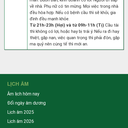
mắn. Buôn bán, kinh doanh có lời. Người đi sắp
về nhà. Phụ nữ có tin mừng. Mọi việc trong nhà
đều hòa hợp. Nếu có bệnh cầu thì sẽ khỏi, gia
đình đều mạnh khỏe.
Từ 21h-23h (Hợi) và từ 09h-11h (Tị)
Cầu tài
thì không có lợi, hoặc hay bị trái ý. Nếu ra đi hay
thiệt, gặp nạn, việc quan trọng thì phải đòn, gặp
ma quỷ nên cúng tế thì mới an.
LỊCH ÂM
Âm lịch hôm nay
Đổi ngày âm dương
Lịch âm 2025
Lịch âm 2026