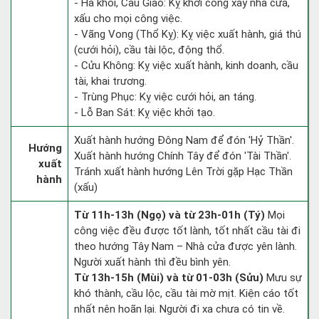
- Hà khôi, Cẩu Giảo: Kỵ khởi công xây nhà cửa,
xấu cho mọi công việc.
- Vãng Vong (Thổ Kỵ): Kỵ việc xuất hành, giá thú
(cưới hỏi), cầu tài lộc, động thổ.
- Cửu Không: Kỵ việc xuất hành, kinh doanh, cầu
tài, khai trương.
- Trùng Phục: Kỵ việc cưới hỏi, an táng.
- Lỗ Ban Sát: Kỵ việc khởi tạo.
Xuất hành hướng Đông Nam để đón 'Hỷ Thần'.
Hướng
Xuất hành hướng Chính Tây để đón 'Tài Thần'.
xuất
Tránh xuất hành hướng Lên Trời gặp Hạc Thần
hành
(xấu)
Từ 11h-13h (Ngọ) và từ 23h-01h (Tý)
Mọi
công việc đều được tốt lành, tốt nhất cầu tài đi
theo hướng Tây Nam – Nhà cửa được yên lành.
Người xuất hành thì đều bình yên.
Từ 13h-15h (Mùi) và từ 01-03h (Sửu)
Mưu sự
khó thành, cầu lộc, cầu tài mờ mịt. Kiện cáo tốt
nhất nên hoãn lại. Người đi xa chưa có tin về.