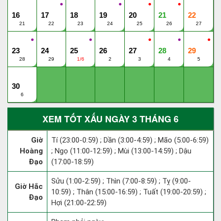
●
●
●
●
16
17
18
19
20
21
22
21
22
23
24
25
26
27
●
●
●
●
●
23
24
25
26
27
28
29
28
29
1/6
2
3
4
5
30
6
XEM TỐT XẤU NGÀY 3 THÁNG 6
Giờ
Tí (23:00-0:59) ; Dần (3:00-4:59) ; Mão (5:00-6:59)
Hoàng
; Ngọ (11:00-12:59) ; Mùi (13:00-14:59) ; Dậu
Đạo
(17:00-18:59)
Sửu (1:00-2:59) ; Thìn (7:00-8:59) ; Tỵ (9:00-
Giờ Hắc
10:59) ; Thân (15:00-16:59) ; Tuất (19:00-20:59) ;
Đạo
Hợi (21:00-22:59)