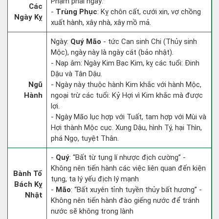
Phạm phải ngày:
Các
-
Trùng Phục
: Kỵ chôn cất, cưới xin, vợ chồng
Ngày Kỵ
xuất hành, xây nhà, xây mồ mả.
Ngày:
Quý Mão
- tức Can sinh Chi (Thủy sinh
Mộc), ngày này là ngày cát (bảo nhật).
- Nạp âm: Ngày Kim Bạc Kim, kỵ các tuổi: Đinh
Dậu và Tân Dậu.
Ngũ
- Ngày này thuộc hành Kim khắc với hành Mộc,
Hành
ngoại trừ các tuổi: Kỷ Hợi vì Kim khắc mà được
lợi.
- Ngày Mão lục hợp với Tuất, tam hợp với Mùi và
Hợi thành Mộc cục. Xung Dậu, hình Tý, hại Thìn,
phá Ngọ, tuyệt Thân.
-
Quý
: “Bất từ tụng lí nhược địch cường” -
Không nên tiến hành các việc liên quan đến kiện
Bành Tổ
tụng, ta lý yếu địch lý mạnh
Bách Kỵ
-
Mão
: “Bất xuyên tỉnh tuyền thủy bất hương” -
Nhật
Không nên tiến hành đào giếng nước để tránh
nước sẽ không trong lành