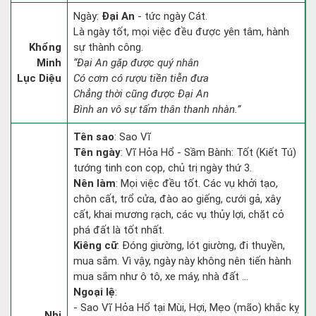
Ngày:
Đại An
- tức ngày Cát.
Là ngày tốt, mọi việc đều được yên tâm, hành
Khổng
sự thành công.
Minh
“Đại An gặp được quý nhân
Lục Diệu
Có cơm có rượu tiền tiễn đưa
Chẳng thời cũng được Đại An
Bình an vô sự tấm thân thanh nhàn.”
Tên sao
: Sao Vĩ
Tên ngày
: Vĩ Hỏa Hổ - Sầm Bành: Tốt (Kiết Tú)
tướng tinh con cọp, chủ trị ngày thứ 3.
Nên làm
: Mọi việc đều tốt. Các vụ khởi tạo,
chôn cất, trổ cửa, đào ao giếng, cưới gả, xây
cất, khai mương rạch, các vụ thủy lợi, chặt cỏ
phá đất là tốt nhất.
Kiêng cữ
: Đóng giường, lót giường, đi thuyền,
mua sắm. Vì vậy, ngày này không nên tiến hành
mua sắm như ô tô, xe máy, nhà đất ...
Ngoại lệ
:
- Sao Vĩ Hỏa Hổ tại Mùi, Hợi, Mẹo (mão) khắc kỵ
Nhị