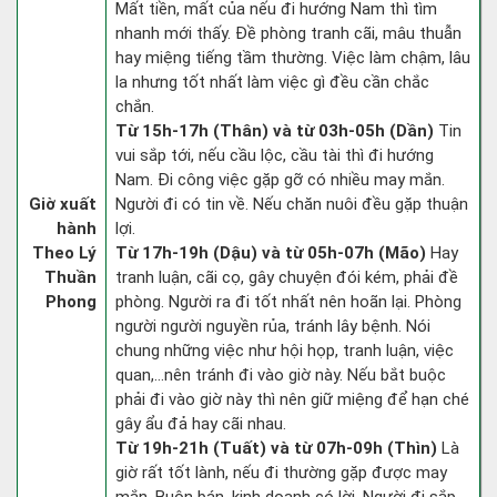
Mất tiền, mất của nếu đi hướng Nam thì tìm
nhanh mới thấy. Đề phòng tranh cãi, mâu thuẫn
hay miệng tiếng tầm thường. Việc làm chậm, lâu
la nhưng tốt nhất làm việc gì đều cần chắc
chắn.
Từ 15h-17h (Thân) và từ 03h-05h (Dần)
Tin
vui sắp tới, nếu cầu lộc, cầu tài thì đi hướng
Nam. Đi công việc gặp gỡ có nhiều may mắn.
Giờ xuất
Người đi có tin về. Nếu chăn nuôi đều gặp thuận
hành
lợi.
Theo Lý
Từ 17h-19h (Dậu) và từ 05h-07h (Mão)
Hay
Thuần
tranh luận, cãi cọ, gây chuyện đói kém, phải đề
Phong
phòng. Người ra đi tốt nhất nên hoãn lại. Phòng
người người nguyền rủa, tránh lây bệnh. Nói
chung những việc như hội họp, tranh luận, việc
quan,…nên tránh đi vào giờ này. Nếu bắt buộc
phải đi vào giờ này thì nên giữ miệng để hạn ché
gây ẩu đả hay cãi nhau.
Từ 19h-21h (Tuất) và từ 07h-09h (Thìn)
Là
giờ rất tốt lành, nếu đi thường gặp được may