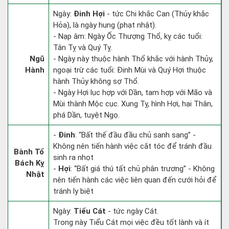
Ngày:
Đinh Hợi
- tức Chi khắc Can (Thủy khắc
Hỏa), là ngày hung (phạt nhật).
- Nạp âm: Ngày Ốc Thượng Thổ, kỵ các tuổi:
Tân Tỵ và Quý Tỵ.
Ngũ
- Ngày này thuộc hành Thổ khắc với hành Thủy,
Hành
ngoại trừ các tuổi: Đinh Mùi và Quý Hợi thuộc
hành Thủy không sợ Thổ.
- Ngày Hợi lục hợp với Dần, tam hợp với Mão và
Mùi thành Mộc cục. Xung Tỵ, hình Hợi, hại Thân,
phá Dần, tuyệt Ngọ.
-
Đinh
: “Bất thế đầu đầu chủ sanh sang” -
Không nên tiến hành việc cắt tóc để tránh đầu
Bành Tổ
sinh ra nhọt
Bách Kỵ
-
Hợi
: “Bất giá thú tất chủ phân trương” - Không
Nhật
nên tiến hành các việc liên quan đến cưới hỏi để
tránh ly biệt
Ngày:
Tiểu Cát
- tức ngày Cát.
Trong này Tiểu Cát mọi việc đều tốt lành và ít