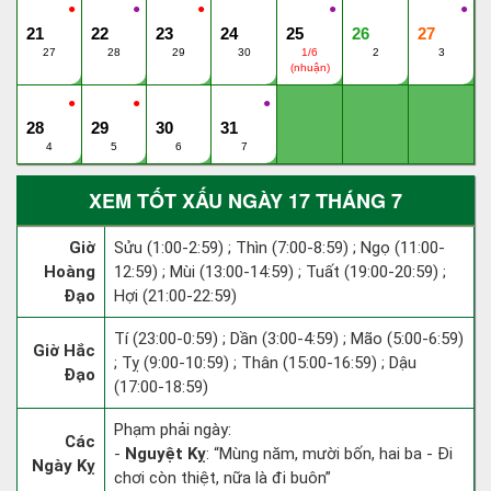
●
●
●
●
●
21
22
23
24
25
26
27
27
28
29
30
1/6
2
3
(nhuận)
●
●
●
28
29
30
31
4
5
6
7
XEM TỐT XẤU NGÀY 17 THÁNG 7
Giờ
Sửu (1:00-2:59) ; Thìn (7:00-8:59) ; Ngọ (11:00-
Hoàng
12:59) ; Mùi (13:00-14:59) ; Tuất (19:00-20:59) ;
Đạo
Hợi (21:00-22:59)
Tí (23:00-0:59) ; Dần (3:00-4:59) ; Mão (5:00-6:59)
Giờ Hắc
; Tỵ (9:00-10:59) ; Thân (15:00-16:59) ; Dậu
Đạo
(17:00-18:59)
Phạm phải ngày:
Các
-
Nguyệt Kỵ
: “Mùng năm, mười bốn, hai ba - Đi
Ngày Kỵ
chơi còn thiệt, nữa là đi buôn”