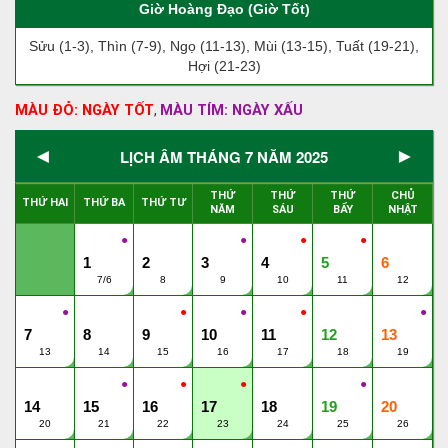
Giờ Hoàng Đạo (Giờ Tốt)
Sửu (1-3), Thìn (7-9), Ngọ (11-13), Mùi (13-15), Tuất (19-21),
Hợi (21-23)
MÀU ĐỎ: NGÀY TỐT
MÀU TÍM: NGÀY XẤU
,
◄
►
LỊCH ÂM THÁNG 7 NĂM 2025
THỨ
THỨ
THỨ
CHỦ
THỨ HAI
THỨ BA
THỨ TƯ
NĂM
SÁU
BẨY
NHẬT
●
●
●
●
1
2
3
4
5
6
7/6
8
9
10
11
12
●
●
●
●
●
7
8
9
10
11
12
13
13
14
15
16
17
18
19
●
●
●
●
14
15
16
17
18
19
20
20
21
22
23
24
25
26