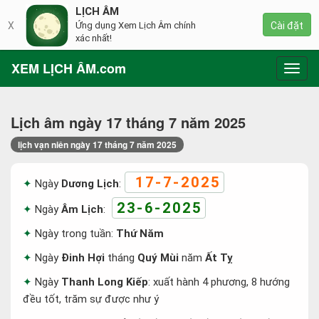
LỊCH ÂM
X
Ứng dụng Xem Lịch Âm chính
Cài đặt
xác nhất!
XEM LỊCH ÂM.com
Toggl
navig
Lịch âm ngày 17 tháng 7 năm 2025
lịch vạn niên ngày 17 tháng 7 năm 2025
17-7-2025
Ngày
Dương Lịch
:
23-6-2025
Ngày
Âm Lịch
:
Ngày trong tuần:
Thứ Năm
Ngày
Đinh Hợi
tháng
Quý Mùi
năm
Ất Tỵ
Ngày
Thanh Long Kiếp
: xuất hành 4 phương, 8 hướng
đều tốt, trăm sự được như ý