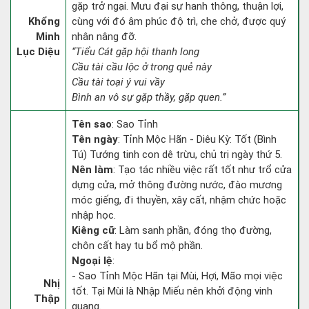
gặp trở ngại. Mưu đại sự hanh thông, thuận lợi,
Khổng
cùng với đó âm phúc độ trì, che chở, được quý
Minh
nhân nâng đỡ.
Lục Diệu
“Tiểu Cát gặp hội thanh long
Cầu tài cầu lộc ở trong quẻ này
Cầu tài toại ý vui vầy
Bình an vô sự gặp thầy, gặp quen.”
Tên sao
: Sao Tỉnh
Tên ngày
: Tỉnh Mộc Hãn - Diêu Kỳ: Tốt (Bình
Tú) Tướng tinh con dê trừu, chủ trị ngày thứ 5.
Nên làm
: Tạo tác nhiều việc rất tốt như trổ cửa
dựng cửa, mở thông đường nước, đào mương
móc giếng, đi thuyền, xây cất, nhậm chức hoặc
nhập học.
Kiêng cữ
: Làm sanh phần, đóng thọ đường,
chôn cất hay tu bổ mộ phần.
Ngoại lệ
:
- Sao Tỉnh Mộc Hãn tại Mùi, Hợi, Mão mọi việc
Nhị
tốt. Tại Mùi là Nhập Miếu nên khởi động vinh
Thập
quang.