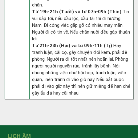
chắn.
Từ 19h-21h (Tuất) và từ 07h-09h (Thìn)
Tin
vui sắp tới, nếu cầu lộc, cầu tài thì đi hướng
Nam. Đi công việc gặp gỡ có nhiều may mắn.
Người đi có tin về. Nếu chăn nuôi đều gặp thuận
lợi.
Từ 21h-23h (Hợi) và từ 09h-11h (Tị)
Hay
tranh luận, cãi cọ, gây chuyện đói kém, phải đề
phòng. Người ra đi tốt nhất nên hoãn lại. Phòng
người người nguyền rủa, tránh lây bệnh. Nói
chung những việc như hội họp, tranh luận, việc
quan,…nên tránh đi vào giờ này. Nếu bắt buộc
phải đi vào giờ này thì nên giữ miệng để hạn ché
gây ẩu đả hay cãi nhau.
LỊCH ÂM