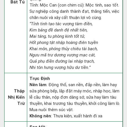
Bát Tú
Tỉnh: Mộc Can (con chim cú): Mộc tinh, sao tốt.
Sự nghiệp công danh thành đạt, thăng tiến, việc
chăn nuôi và xây cất thuận lợi vô cùng.
“Tỉnh tinh tạo tác vượng tàm điền,
Kim bảng đề danh đệ nhất tiên,
Mai táng, tu phòng kinh tốt tử,
Hốt phong tật nhập hoàng điên tuyền
Khai môn, phóng thủy chiêu tài bạch,
Ngưu mã trư dương vượng mạc cát,
Quả phụ điền đường lai nhập trạch,
Nhi tôn hưng vượng hữu dư tiền.”
Trực Định
Nên làm
: Động thổ, san nền, đắp nền, làm hay
Thập
sửa phòng bếp, lắp đặt máy móc, nhập học, làm
Nhị Kiến
lễ cầu thân, nộp đơn dâng sớ, sửa hay làm tàu
Trừ
thuyền, khai trương tàu thuyền, khởi công làm lò.
Mua nuôi thêm súc vật.
Không nên
: Thưa kiện, xuất hành đi xa