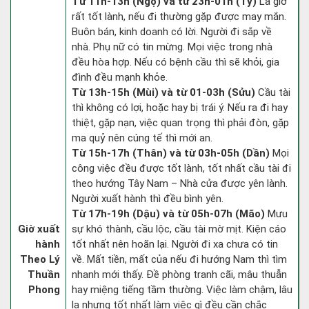
Từ 11h-13h (Ngọ) và từ 23h-01h (Tý)
Là giờ
rất tốt lành, nếu đi thường gặp được may mắn.
Buôn bán, kinh doanh có lời. Người đi sắp về
nhà. Phụ nữ có tin mừng. Mọi việc trong nhà
đều hòa hợp. Nếu có bệnh cầu thì sẽ khỏi, gia
đình đều mạnh khỏe.
Từ 13h-15h (Mùi) và từ 01-03h (Sửu)
Cầu tài
thì không có lợi, hoặc hay bị trái ý. Nếu ra đi hay
thiệt, gặp nạn, việc quan trọng thì phải đòn, gặp
ma quỷ nên cúng tế thì mới an.
Từ 15h-17h (Thân) và từ 03h-05h (Dần)
Mọi
công việc đều được tốt lành, tốt nhất cầu tài đi
theo hướng Tây Nam – Nhà cửa được yên lành.
Người xuất hành thì đều bình yên.
Từ 17h-19h (Dậu) và từ 05h-07h (Mão)
Mưu
Giờ xuất
sự khó thành, cầu lộc, cầu tài mờ mịt. Kiện cáo
hành
tốt nhất nên hoãn lại. Người đi xa chưa có tin
Theo Lý
về. Mất tiền, mất của nếu đi hướng Nam thì tìm
Thuần
nhanh mới thấy. Đề phòng tranh cãi, mâu thuẫn
Phong
hay miệng tiếng tầm thường. Việc làm chậm, lâu
la nhưng tốt nhất làm việc gì đều cần chắc