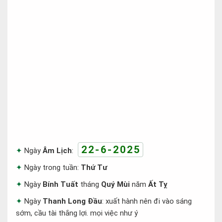
22-6-2025
Ngày
Âm Lịch
:
Ngày trong tuần:
Thứ Tư
Ngày
Bính Tuất
tháng
Quý Mùi
năm
Ất Tỵ
Ngày
Thanh Long Đầu
: xuất hành nên đi vào sáng
sớm, cầu tài thắng lợi. mọi việc như ý