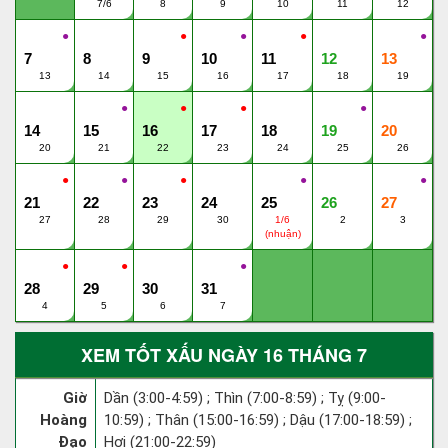
7/6
8
9
10
11
12
●
●
●
●
●
7
8
9
10
11
12
13
13
14
15
16
17
18
19
●
●
●
●
14
15
16
17
18
19
20
20
21
22
23
24
25
26
●
●
●
●
●
21
22
23
24
25
26
27
27
28
29
30
1/6
2
3
(nhuận)
●
●
●
28
29
30
31
4
5
6
7
XEM TỐT XẤU NGÀY 16 THÁNG 7
Giờ
Dần (3:00-4:59) ; Thìn (7:00-8:59) ; Tỵ (9:00-
Hoàng
10:59) ; Thân (15:00-16:59) ; Dậu (17:00-18:59) ;
Đạo
Hợi (21:00-22:59)