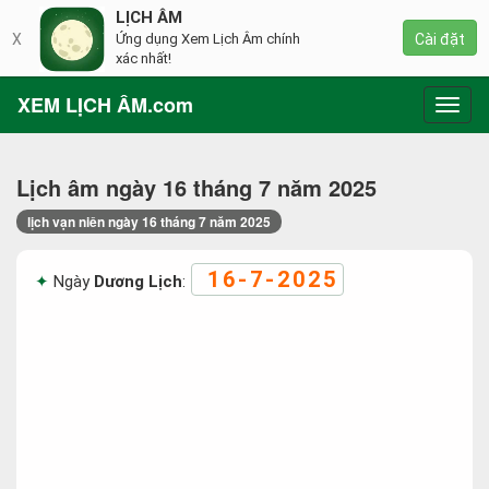
LỊCH ÂM
X
Ứng dụng Xem Lịch Âm chính
Cài đặt
xác nhất!
XEM LỊCH ÂM.com
Toggl
navig
Lịch âm ngày 16 tháng 7 năm 2025
lịch vạn niên ngày 16 tháng 7 năm 2025
16-7-2025
Ngày
Dương Lịch
: