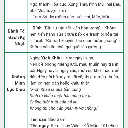
Ngọ thành Hỏa cục. Xung Thìn, hình Mùi, hại Dậu,
phá Mùi, tuyệt Thìn.
- Tam Sát kỵ mệnh các tuổi Hợi, Mão, Mùi.
-
Bính
: “Bất tu táo tất kiến hỏa ương” - Không
Bành Tổ
nên tiến hành sửa chữa bếp để tránh bị hỏa tai
Bách Kỵ
-
Tuất
: “Bất cật khuyển tác quái thượng sàng” -
Nhật
Không nên ăn chó, quỉ quái lên giường
Ngày:
Xích Khẩu
- tức ngày Hung.
Nên đề phòng miệng lưỡi, mâu thuẫn hay tranh
cãi. Ngày này là ngày xấu, mưu sự khó thành, dễ
Khổng
dẫn đến nội bộ xảy ra cãi vã, thị phi, mâu thuẫn,
Minh
làm ơn nên oán hoặc khẩu thiệt.
Lục Diệu
“Xích Khẩu là quả bần cùng
Sinh ra khẩu thiệt bàn cùng thị phi
Chẳng thời mất của nó khi
Không thì chó cắn phân ly vợ chồng.”
Tên sao
: Sao Sâm
Tên ngày
: Sâm Thủy Viên - Đỗ Mậu: Tốt (Bình