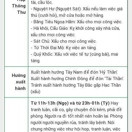
tài, cầu lộc.
Thông
- Nguyệt Hư (Nguyệt Sát): Xấu nếu làm việc giá
Thư
thú (cưới hỏi), mở cửa hoặc mở hàng.
- Băng Tiêu Ngoạ Hãm: Xấu cho mọi công việc.
- Hà khôi, Cẩu Giảo: Kỵ khởi công xây nhà cửa,
xấu cho mọi công việc.
- Sát Chủ: Xấu cho mọi công việc.
- Tứ Thời Đại Mộ: Kỵ việc an táng.
- Quỷ Khốc: Xấu với việc tế tự (cúng bái), mai
táng.
Xuất hành hướng Tây Nam để đón 'Hỷ Thần'.
Hướng
Xuất hành hướng Chính Đông để đón 'Tài Thần'.
xuất
Tránh xuất hành hướng Tây Bắc gặp Hạc Thần
hành
(xấu)
Từ 11h-13h (Ngọ) và từ 23h-01h (Tý)
Hay
tranh luận, cãi cọ, gây chuyện đói kém, phải đề
phòng. Người ra đi tốt nhất nên hoãn lại. Phòng
người người nguyền rủa, tránh lây bệnh. Nói
chung những việc như hội họp, tranh luận, việc