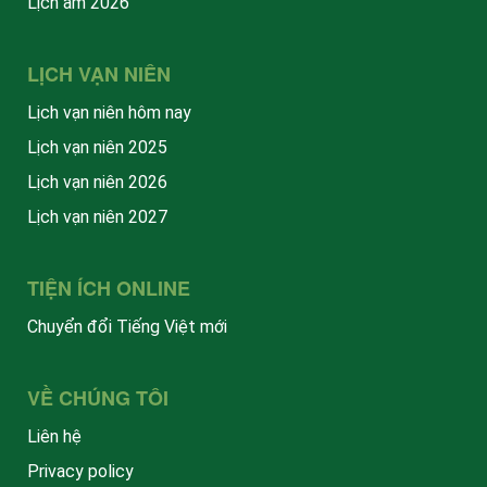
Lịch âm 2026
LỊCH VẠN NIÊN
Lịch vạn niên hôm nay
Lịch vạn niên 2025
Lịch vạn niên 2026
Lịch vạn niên 2027
TIỆN ÍCH ONLINE
Chuyển đổi Tiếng Việt mới
VỀ CHÚNG TÔI
Liên hệ
Privacy policy