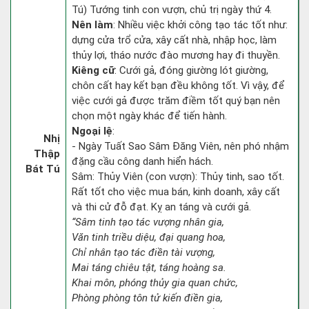
Tú) Tướng tinh con vượn, chủ trị ngày thứ 4.
Nên làm
: Nhiều việc khởi công tạo tác tốt như:
dựng cửa trổ cửa, xây cất nhà, nhập học, làm
thủy lợi, tháo nước đào mương hay đi thuyền.
Kiêng cữ
: Cưới gả, đóng giường lót giường,
chôn cất hay kết bạn đều không tốt. Vì vậy, để
việc cưới gả được trăm điềm tốt quý bạn nên
chọn một ngày khác để tiến hành.
Ngoại lệ
:
Nhị
- Ngày Tuất Sao Sâm Đăng Viên, nên phó nhậm
Thập
đặng cầu công danh hiển hách.
Bát Tú
Sâm: Thủy Viên (con vượn): Thủy tinh, sao tốt.
Rất tốt cho việc mua bán, kinh doanh, xây cất
và thi cử đỗ đạt. Kỵ an táng và cưới gả.
“Sâm tinh tạo tác vượng nhân gia,
Văn tinh triều diệu, đại quang hoa,
Chỉ nhân tạo tác điền tài vượng,
Mai táng chiêu tật, táng hoàng sa.
Khai môn, phóng thủy gia quan chức,
Phòng phòng tôn tử kiến điền gia,