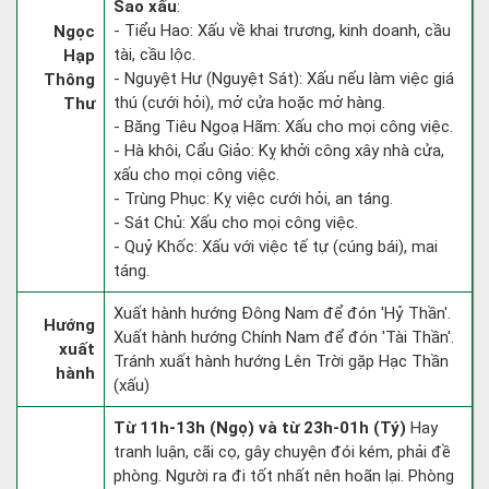
Sao xấu
:
- Tiểu Hao: Xấu về khai trương, kinh doanh, cầu
Ngọc
tài, cầu lộc.
Hạp
- Nguyệt Hư (Nguyệt Sát): Xấu nếu làm việc giá
Thông
thú (cưới hỏi), mở cửa hoặc mở hàng.
Thư
- Băng Tiêu Ngoạ Hãm: Xấu cho mọi công việc.
- Hà khôi, Cẩu Giảo: Kỵ khởi công xây nhà cửa,
xấu cho mọi công việc.
- Trùng Phục: Kỵ việc cưới hỏi, an táng.
- Sát Chủ: Xấu cho mọi công việc.
- Quỷ Khốc: Xấu với việc tế tự (cúng bái), mai
táng.
Xuất hành hướng Đông Nam để đón 'Hỷ Thần'.
Hướng
Xuất hành hướng Chính Nam để đón 'Tài Thần'.
xuất
Tránh xuất hành hướng Lên Trời gặp Hạc Thần
hành
(xấu)
Từ 11h-13h (Ngọ) và từ 23h-01h (Tý)
Hay
tranh luận, cãi cọ, gây chuyện đói kém, phải đề
phòng. Người ra đi tốt nhất nên hoãn lại. Phòng