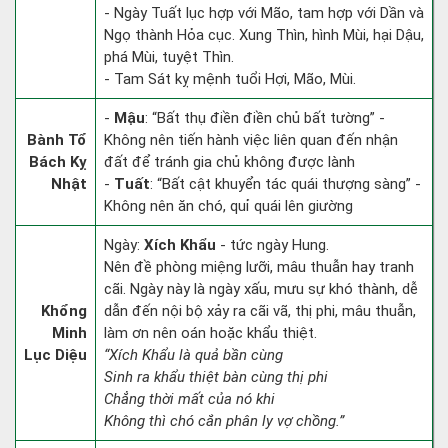
- Ngày Tuất lục hợp với Mão, tam hợp với Dần và
Ngọ thành Hỏa cục. Xung Thìn, hình Mùi, hại Dậu,
phá Mùi, tuyệt Thìn.
- Tam Sát kỵ mệnh tuổi Hợi, Mão, Mùi.
-
Mậu
: “Bất thụ điền điền chủ bất tường” -
Bành Tổ
Không nên tiến hành việc liên quan đến nhận
Bách Kỵ
đất để tránh gia chủ không được lành
Nhật
-
Tuất
: “Bất cật khuyển tác quái thượng sàng” -
Không nên ăn chó, quỉ quái lên giường
Ngày:
Xích Khẩu
- tức ngày Hung.
Nên đề phòng miệng lưỡi, mâu thuẫn hay tranh
cãi. Ngày này là ngày xấu, mưu sự khó thành, dễ
Khổng
dẫn đến nội bộ xảy ra cãi vã, thị phi, mâu thuẫn,
Minh
làm ơn nên oán hoặc khẩu thiệt.
Lục Diệu
“Xích Khẩu là quả bần cùng
Sinh ra khẩu thiệt bàn cùng thị phi
Chẳng thời mất của nó khi
Không thì chó cắn phân ly vợ chồng.”