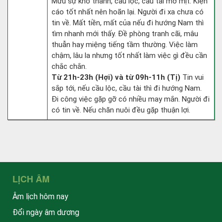
Mưu sự khó thành, cầu lộc, cầu tài mờ mịt. Kiện
cáo tốt nhất nên hoãn lại. Người đi xa chưa có
tin về. Mất tiền, mất của nếu đi hướng Nam thì
tìm nhanh mới thấy. Đề phòng tranh cãi, mâu
thuẫn hay miệng tiếng tầm thường. Việc làm
chậm, lâu la nhưng tốt nhất làm việc gì đều cần
chắc chắn.
Từ 21h-23h (Hợi) và từ 09h-11h (Tị)
Tin vui
sắp tới, nếu cầu lộc, cầu tài thì đi hướng Nam.
Đi công việc gặp gỡ có nhiều may mắn. Người đi
có tin về. Nếu chăn nuôi đều gặp thuận lợi.
LỊCH ÂM
Âm lịch hôm nay
Đổi ngày âm dương