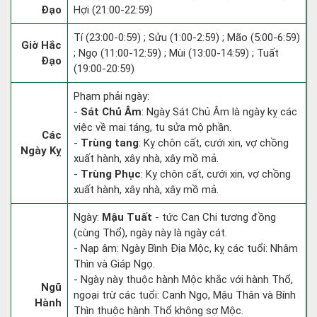
Đạo
Hợi (21:00-22:59)
Tí (23:00-0:59) ; Sửu (1:00-2:59) ; Mão (5:00-6:59)
Giờ Hắc
; Ngọ (11:00-12:59) ; Mùi (13:00-14:59) ; Tuất
Đạo
(19:00-20:59)
Phạm phải ngày:
-
Sát Chủ Âm
: Ngày Sát Chủ Âm là ngày kỵ các
việc về mai táng, tu sửa mộ phần.
Các
-
Trùng tang
: Kỵ chôn cất, cưới xin, vợ chồng
Ngày Kỵ
xuất hành, xây nhà, xây mồ mả.
-
Trùng Phục
: Kỵ chôn cất, cưới xin, vợ chồng
xuất hành, xây nhà, xây mồ mả.
Ngày:
Mậu Tuất
- tức Can Chi tương đồng
(cùng Thổ), ngày này là ngày cát.
- Nạp âm: Ngày Bình Địa Mộc, kỵ các tuổi: Nhâm
Thìn và Giáp Ngọ.
- Ngày này thuộc hành Mộc khắc với hành Thổ,
Ngũ
ngoại trừ các tuổi: Canh Ngọ, Mậu Thân và Bính
Hành
Thìn thuộc hành Thổ không sợ Mộc.