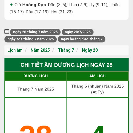
Giờ
Hoàng Đạo
: Dần (3-5), Thìn (7-9), Tỵ (9-11), Thân
(15-17), Dậu (17-19), Hợi (21-23)
ngày 28 tháng 7 năm 2025
ngày 28/7/2025
ngày tốt tháng 7 năm 2025
ngày hoàng đạo tháng 7
Lịch âm
Năm 2025
Tháng 7
Ngày 28
CHI TIẾT ÂM DƯƠNG LỊCH NGÀY 28
DƯƠNG LỊCH
ÂM LỊCH
Tháng 6 (nhuận) Năm 2025
Tháng 7 Năm 2025
(Ất Tỵ)