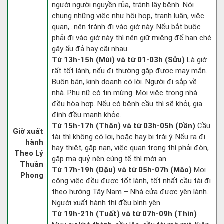
người người nguyền rủa, tránh lây bệnh. Nói
chung những việc như hội họp, tranh luận, việc
quan,…nên tránh đi vào giờ này. Nếu bắt buộc
phải đi vào giờ này thì nên giữ miệng để hạn ché
gây ẩu đả hay cãi nhau.
Từ 13h-15h (Mùi) và từ 01-03h (Sửu)
Là giờ
rất tốt lành, nếu đi thường gặp được may mắn.
Buôn bán, kinh doanh có lời. Người đi sắp về
nhà. Phụ nữ có tin mừng. Mọi việc trong nhà
đều hòa hợp. Nếu có bệnh cầu thì sẽ khỏi, gia
đình đều mạnh khỏe.
Từ 15h-17h (Thân) và từ 03h-05h (Dần)
Cầu
Giờ xuất
tài thì không có lợi, hoặc hay bị trái ý. Nếu ra đi
hành
hay thiệt, gặp nạn, việc quan trọng thì phải đòn,
Theo Lý
gặp ma quỷ nên cúng tế thì mới an.
Thuần
Từ 17h-19h (Dậu) và từ 05h-07h (Mão)
Mọi
Phong
công việc đều được tốt lành, tốt nhất cầu tài đi
theo hướng Tây Nam – Nhà cửa được yên lành.
Người xuất hành thì đều bình yên.
Từ 19h-21h (Tuất) và từ 07h-09h (Thìn)